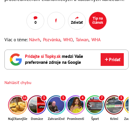
Tip na
0
Zdieľať
článok
Viac o téme:
Návrh
,
Pozvánka
,
WHO
,
Taiwan
,
WHA
Pridajte si Topky.sk
medzi Vaše
Pridať
preferované zdroje na Google
Nahlásiť chybu
16
3
5
4
7
3
Najčítanejšie
Domáce
Zahraničné
Prominenti
Šport
Krimi
Zaují