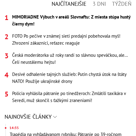
NAJČÍTANEJŠIE
3 DNI
TÝŽDEŇ
MIMORIADNE Výbuch v areáli Slovnaftu: Z miesta stúpa hustý
čierny dym!
FOTO Po pečive v známej sieti predajní pobehovala myš!
Zhrození zákazníci, reťazec reaguje
Česká moderátorka už roky randí so slávnou speváčkou, ale...
Čelí neustálemu hejtu!
Desivé odhalenie tajných služieb: Putin chystá útok na štáty
NATO! Použije ukrajinské drony
Polícia vyhlásila pátranie po tínedžeroch: Zmlátili taxikára v
Seredi, muž skončil s ťažkými zraneniami!
NAJNOVŠIE ČLÁNKY
14:35
Tragédia na vyhľadávanom rybníku: Pátranie po 39-ročnom