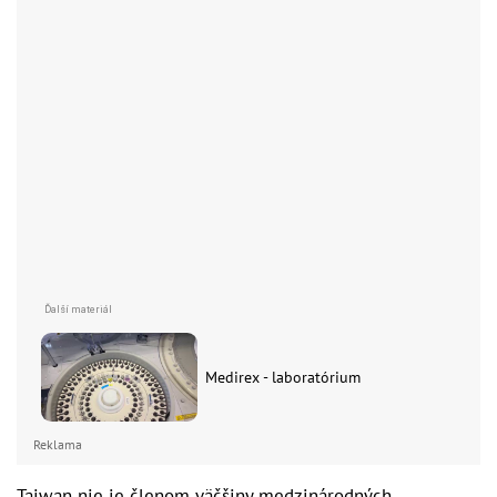
Medirex - laboratórium
Reklama
Taiwan nie je členom väčšiny medzinárodných