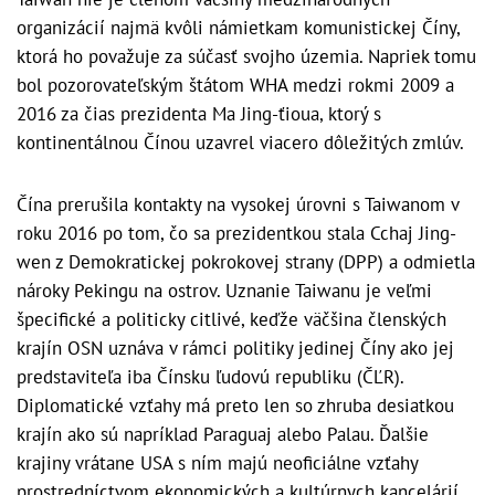
organizácií najmä kvôli námietkam komunistickej Číny,
ktorá ho považuje za súčasť svojho územia. Napriek tomu
bol pozorovateľským štátom WHA medzi rokmi 2009 a
2016 za čias prezidenta Ma Jing-ťioua, ktorý s
kontinentálnou Čínou uzavrel viacero dôležitých zmlúv.
Čína prerušila kontakty na vysokej úrovni s Taiwanom v
roku 2016 po tom, čo sa prezidentkou stala Cchaj Jing-
wen z Demokratickej pokrokovej strany (DPP) a odmietla
nároky Pekingu na ostrov. Uznanie Taiwanu je veľmi
špecifické a politicky citlivé, keďže väčšina členských
krajín OSN uznáva v rámci politiky jedinej Číny ako jej
predstaviteľa iba Čínsku ľudovú republiku (ČĽR).
Diplomatické vzťahy má preto len so zhruba desiatkou
krajín ako sú napríklad Paraguaj alebo Palau. Ďalšie
krajiny vrátane USA s ním majú neoficiálne vzťahy
prostredníctvom ekonomických a kultúrnych kancelárií.