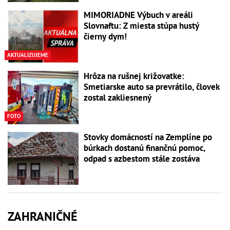
MIMORIADNE Výbuch v areáli
Slovnaftu: Z miesta stúpa hustý
čierny dym!
AKTUALIZUJEME
Hrôza na rušnej križovatke:
Smetiarske auto sa prevrátilo, človek
zostal zakliesnený
FOTO
Stovky domácností na Zemplíne po
búrkach dostanú finančnú pomoc,
odpad s azbestom stále zostáva
ZAHRANIČNÉ