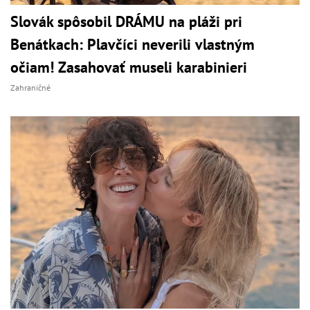
Slovák spôsobil DRÁMU na pláži pri
Benátkach: Plavčíci neverili vlastným
očiam! Zasahovať museli karabinieri
Zahraničné