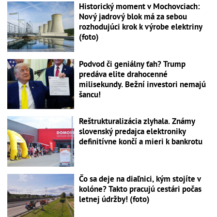
Historický moment v Mochovciach:
Nový jadrový blok má za sebou
rozhodujúci krok k výrobe elektriny
(foto)
Podvod či geniálny ťah? Trump
predáva elite drahocenné
milisekundy. Bežní investori nemajú
šancu!
Reštrukturalizácia zlyhala. Známy
slovenský predajca elektroniky
definitívne končí a mieri k bankrotu
Čo sa deje na diaľnici, kým stojíte v
kolóne? Takto pracujú cestári počas
letnej údržby! (foto)