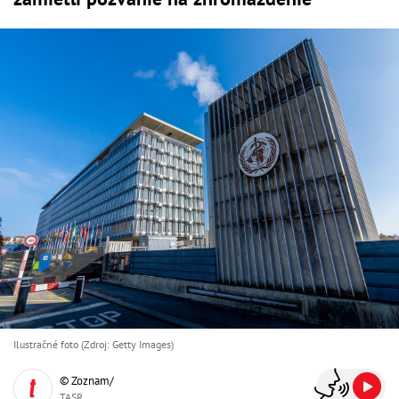
Ilustračné foto (Zdroj: Getty Images)
© Zoznam/
TASR