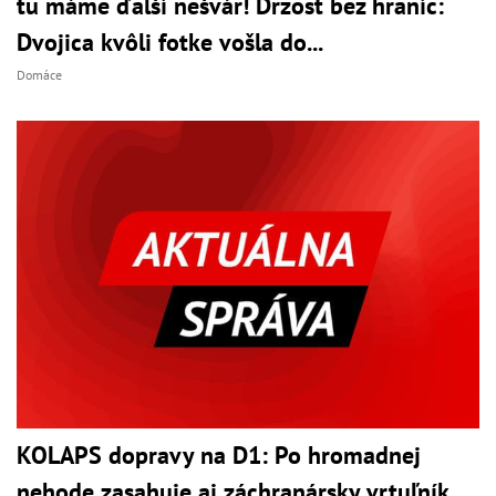
tu máme ďalší nešvár! Drzosť bez hraníc:
Dvojica kvôli fotke vošla do...
Domáce
KOLAPS dopravy na D1: Po hromadnej
nehode zasahuje aj záchranársky vrtuľník,