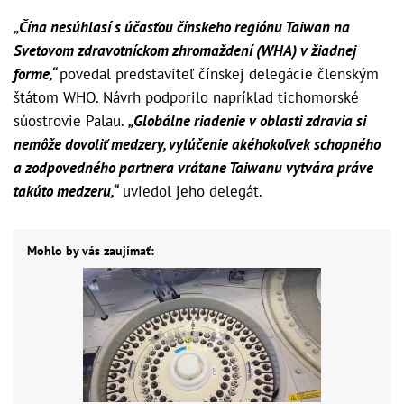
„Čína nesúhlasí s účasťou čínskeho regiónu Taiwan na
Svetovom zdravotníckom zhromaždení (WHA) v žiadnej
forme,“
povedal predstaviteľ čínskej delegácie členským
štátom WHO. Návrh podporilo napríklad tichomorské
súostrovie Palau.
„Globálne riadenie v oblasti zdravia si
nemôže dovoliť medzery, vylúčenie akéhokoľvek schopného
a zodpovedného partnera vrátane Taiwanu vytvára práve
takúto medzeru,“
uviedol jeho delegát.
Mohlo by vás zaujímať: