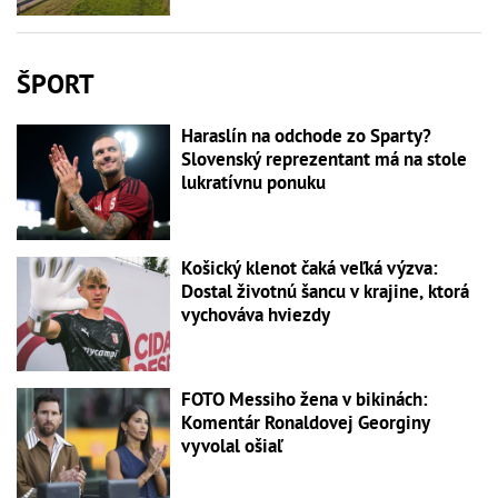
ŠPORT
Haraslín na odchode zo Sparty?
Slovenský reprezentant má na stole
lukratívnu ponuku
Košický klenot čaká veľká výzva:
Dostal životnú šancu v krajine, ktorá
vychováva hviezdy
FOTO Messiho žena v bikinách:
Komentár Ronaldovej Georginy
vyvolal ošiaľ