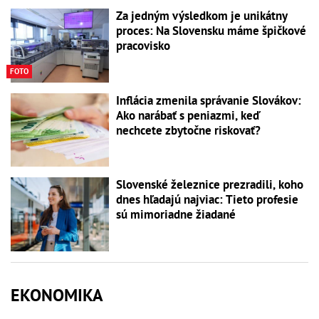
Za jedným výsledkom je unikátny
proces: Na Slovensku máme špičkové
pracovisko
FOTO
Inflácia zmenila správanie Slovákov:
Ako narábať s peniazmi, keď
nechcete zbytočne riskovať?
Slovenské železnice prezradili, koho
dnes hľadajú najviac: Tieto profesie
sú mimoriadne žiadané
EKONOMIKA