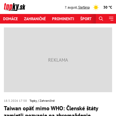
30 °C
7. august
,
Štefánia
DOMÁCE
ZAHRANIČNÉ
PROMINENTI
ŠPORT
ZAUJÍMAV
18.5.2026 17:58
Topky
Zahraničné
Taiwan opäť mimo WHO: Členské štáty
zamietli pozvanie na zhromaždenie