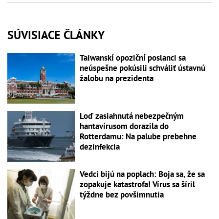
SÚVISIACE ČLÁNKY
Taiwanskí opoziční poslanci sa
neúspešne pokúsili schváliť ústavnú
žalobu na prezidenta
Loď zasiahnutá nebezpečným
hantavírusom dorazila do
Rotterdamu: Na palube prebehne
dezinfekcia
Vedci bijú na poplach: Boja sa, že sa
zopakuje katastrofa! Vírus sa šíril
týždne bez povšimnutia