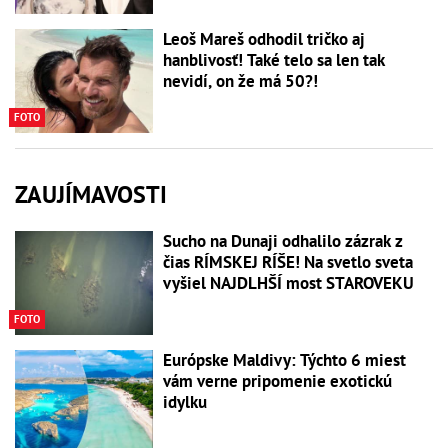
Leoš Mareš odhodil tričko aj
hanblivosť! Také telo sa len tak
nevidí, on že má 50?!
FOTO
ZAUJÍMAVOSTI
Sucho na Dunaji odhalilo zázrak z
čias RÍMSKEJ RÍŠE! Na svetlo sveta
vyšiel NAJDLHŠÍ most STAROVEKU
FOTO
Európske Maldivy: Týchto 6 miest
vám verne pripomenie exotickú
idylku