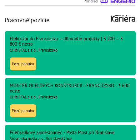
Pracovné pozície
Elektrikár do Francúzska – dlhodobé projekty | 3 200 – 3
800 € netto
CHRISTAL s. r. o., Francúzsko
Pozri ponuku
MONTÉR OCEĽOVÝCH KONŠTRUKCIÍ - FRANCÚZSKO - 3 600
netto
CHRISTAL s. r. o., Francúzsko
Pozri ponuku
Priehradkový zamestnanec - Pošta Most pri Bratislave
Slovenská pošta, a.s., Bratislavský kraj