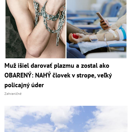
Muž išiel darovať plazmu a zostal ako
OBARENÝ: NAHÝ človek v strope, veľký
policajný úder
Zahraničné