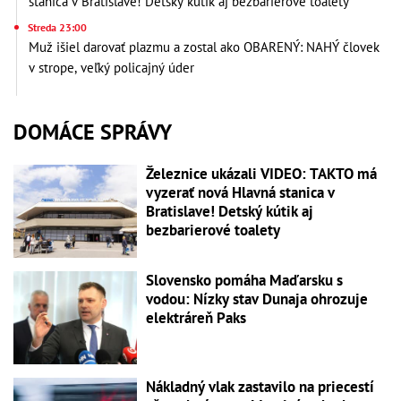
stanica v Bratislave! Detský kútik aj bezbarierové toalety
Streda 23:00
Muž išiel darovať plazmu a zostal ako OBARENÝ: NAHÝ človek
v strope, veľký policajný úder
DOMÁCE SPRÁVY
Železnice ukázali VIDEO: TAKTO má
vyzerať nová Hlavná stanica v
Bratislave! Detský kútik aj
bezbarierové toalety
Slovensko pomáha Maďarsku s
vodou: Nízky stav Dunaja ohrozuje
elektráreň Paks
Nákladný vlak zastavilo na priecestí