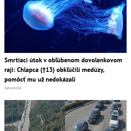
Smrtiaci útok v obľúbenom dovolenkovom
raji: Chlapca (†13) obkľúčili medúzy,
pomôcť mu už nedokázali
Zahraničné