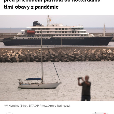
tlmí obavy z pandémie
MV Hondius (Zdroj: SITA/AP Photo/Arturo Rodriguez)