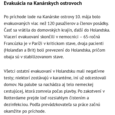
Evakuácia na Kanárskych ostrovoch
Po príchode lode na Kanárske ostrovy 10. mája bolo
evakuovaných viac než 120 pasažierov a členov posádky.
Časť sa vrátila do domovských krajín, ďalší do Holandska.
Viacerí evakuovaní skončili v nemocnici – 65-ročná
Francúzka je v Paríži v kritickom stave, dvaja pacienti
(Holanďan a Brit) boli prevezení do Holandska, pričom
obaja sú v stabilizovanom stave.
Všetci ostatní evakuovaní v Holandsku mali negatívne
testy; niektorí zostávajú v karanténe, iní už odcestovali
domov. Na palube sa nachádza aj telo nemeckej
cestujúcej, ktorá zomrela počas plavby. Po zakotvení v
Rotterdame prejde loď rozsiahlym čistením a
dezinfekciou. Podľa prevádzkovateľa sa práce začnú
okamžite po príchode.