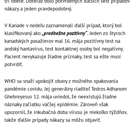
tri obete. Doteraz bolo potvrdených ďalších šesť prípadov
nákazy a jeden pravdepodobný.
V Kanade v nedeľu zaznamenali ďalší prípad, ktorý bol
klasifikovaný ako
„predbežne pozitívny“
. Jeden zo štyroch
kanadských pasažierov mal 16. mája pozitívny test na
andský hantavírus, test kontaktnej osoby bol negatívny.
Pacient nevykazuje žiadne príznaky, test sa ešte musí
potvrdiť.
WHO sa snaží upokojiť obavy z možného opakovania
pandémie covidu. Jej generálny riaditeľ Tedros Adhanom
Ghebreyesus 12. mája uviedol, že neexistujú žiadne
náznaky začiatku väčšej epidémie. Zároveň však
upozornil, že inkubačná doba vírusu je niekoľko týždňov,
takže ďalšie prípady nákazy sa môžu objaviť.