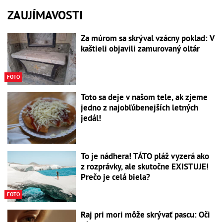
ZAUJÍMAVOSTI
Za múrom sa skrýval vzácny poklad: V
kaštieli objavili zamurovaný oltár
FOTO
Toto sa deje v našom tele, ak zjeme
jedno z najobľúbenejších letných
jedál!
To je nádhera! TÁTO pláž vyzerá ako
z rozprávky, ale skutočne EXISTUJE!
Prečo je celá biela?
FOTO
Raj pri mori môže skrývať pascu: Oči