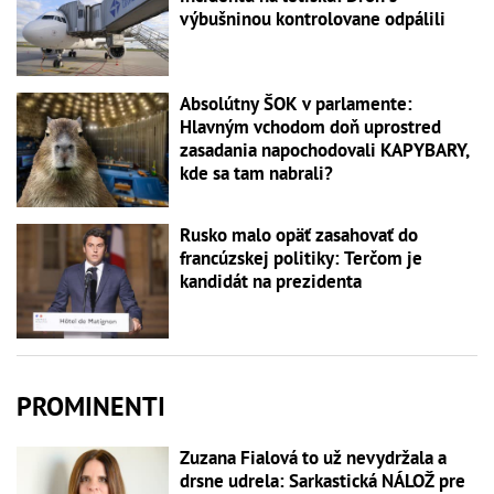
výbušninou kontrolovane odpálili
Absolútny ŠOK v parlamente:
Hlavným vchodom doň uprostred
zasadania napochodovali KAPYBARY,
kde sa tam nabrali?
Rusko malo opäť zasahovať do
francúzskej politiky: Terčom je
kandidát na prezidenta
PROMINENTI
Zuzana Fialová to už nevydržala a
drsne udrela: Sarkastická NÁLOŽ pre