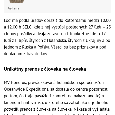
Reklama
Loď má podľa úradov doraziť do Rotterdamu medzi 10.00
a 12.00 h SELČ, kde z nej vystúpi posledných 27 ľudí – 25
členov posádky a dvaja zdravotníci. Konkrétne ide o 17
ľudí z Filipín, štyroch z Holandska, štyroch z Ukrajiny a po
jednom z Ruska a Poľska. Všetci sú bez príznakov a pod
dohľadom zdravotníkov.
Unikátny prenos z človeka na človeka
MV Hondius, prevádzkovaná holandskou spoločnosťou
Oceanwide Expeditions, sa dostala do centra pozornosti
po tom, čo traja pasažieri zomreli na nákazu andským
kmeňom hantavírusu, u ktorého sa zatiaľ ako u jediného
potvrdil prenos z človeka na človeka. Nákaza si vyžiadala