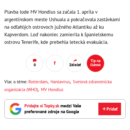
Plavba lode MV Hondius sa začala 1. apríla v
argentínskom meste Ushuaia a pokračovala zastávkami
na odľahlých ostrovoch južného Atlantiku až ku
Kapverdom. Loď nakoniec zamierila k španielskemu
ostrovu Tenerife, kde prebehla letecká evakuácia.
Tip na
0
Zdieľať
článok
Viac o téme:
Rotterdam
,
Hantavírus
,
Svetová zdravotnícka
organizácia (WHO)
,
MV Hondius
Pridajte si Topky.sk
medzi Vaše
Pridať
preferované zdroje na Google