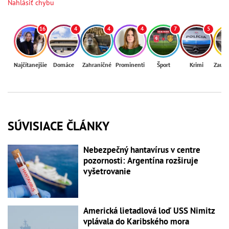
Nahlásiť chybu
16
4
4
4
7
5
Najčítanejšie
Domáce
Zahraničné
Prominenti
Šport
Krimi
Zaují
SÚVISIACE ČLÁNKY
Nebezpečný hantavírus v centre
pozornosti: Argentína rozširuje
vyšetrovanie
Americká lietadlová loď USS Nimitz
vplávala do Karibského mora