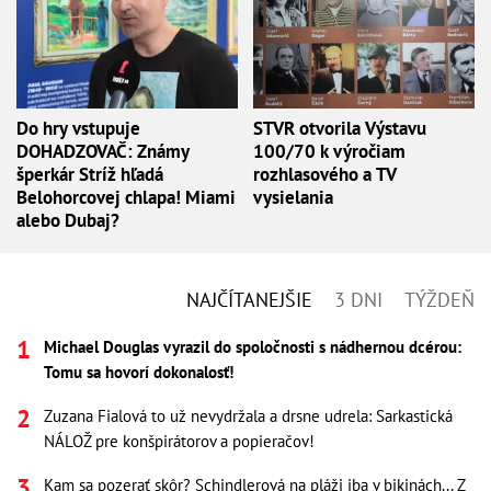
Do hry vstupuje
STVR otvorila Výstavu
DOHADZOVAČ: Známy
100/70 k výročiam
šperkár Stríž hľadá
rozhlasového a TV
Belohorcovej chlapa! Miami
vysielania
alebo Dubaj?
NAJČÍTANEJŠIE
3 DNI
TÝŽDEŇ
Michael Douglas vyrazil do spoločnosti s nádhernou dcérou:
Tomu sa hovorí dokonalosť!
Zuzana Fialová to už nevydržala a drsne udrela: Sarkastická
NÁLOŽ pre konšpirátorov a popieračov!
Kam sa pozerať skôr? Schindlerová na pláži iba v bikinách... Z