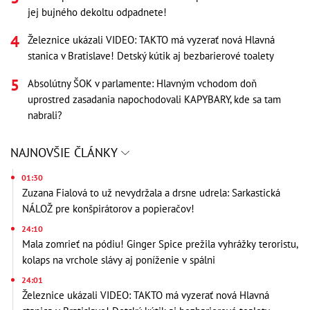
jej bujného dekoltu odpadnete!
Železnice ukázali VIDEO: TAKTO má vyzerať nová Hlavná
stanica v Bratislave! Detský kútik aj bezbarierové toalety
Absolútny ŠOK v parlamente: Hlavným vchodom doň
uprostred zasadania napochodovali KAPYBARY, kde sa tam
nabrali?
NAJNOVŠIE ČLÁNKY
01:30
Zuzana Fialová to už nevydržala a drsne udrela: Sarkastická
NÁLOŽ pre konšpirátorov a popieračov!
24:10
Mala zomrieť na pódiu! Ginger Spice prežila vyhrážky teroristu,
kolaps na vrchole slávy aj poníženie v spálni
24:01
Železnice ukázali VIDEO: TAKTO má vyzerať nová Hlavná