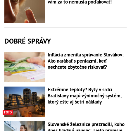
vám za to nemusia poďakovať!
DOBRÉ SPRÁVY
Inflácia zmenila správanie Slovákov:
Ako narábať s peniazmi, keď
nechcete zbytočne riskovať?
Extrémne teploty? Byty v srdci
Bratislavy majú výnimočný systém,
ktorý ešte aj šetrí náklady
FOTO
Slovenské železnice prezradili, koho
dnes hľadajú najviac: Tieto profesie