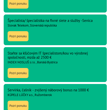
Pozri ponuku
Špecialista/ špecialistka na fixné siete a služby -Senica
Slovak Telekom, Slovenská republika
Pozri ponuku
Staňte sa kľúčovým IT špecialistom/kou vo výrobnej
spoločnosti, mzda až 2500 €
INDEX NOSLUŠ s.r.o., Banská Bystrica
Pozri ponuku
Servírka, čašník - zvýšený náborový bonus na 1000 €
KÚPELE LÚČKY a.s., Ružomberok
Pozri ponuku