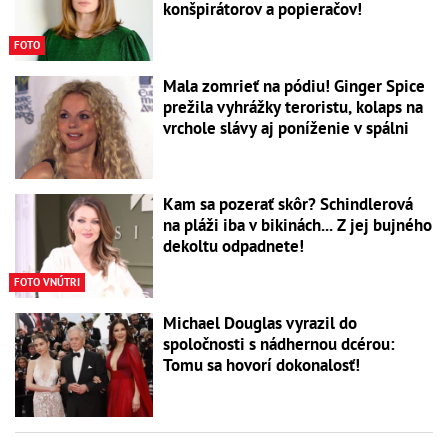
konšpirátorov a popieračov!
FOTO
Mala zomrieť na pódiu! Ginger Spice
prežila vyhrážky teroristu, kolaps na
vrchole slávy aj poníženie v spálni
Kam sa pozerať skôr? Schindlerová
na pláži iba v bikinách... Z jej bujného
dekoltu odpadnete!
FOTO VNÚTRI
Michael Douglas vyrazil do
spoločnosti s nádhernou dcérou:
Tomu sa hovorí dokonalosť!