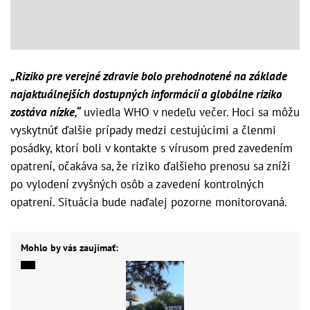
„Riziko pre verejné zdravie bolo prehodnotené na základe
najaktuálnejších dostupných informácií a globálne riziko
zostáva nízke,“
uviedla WHO v nedeľu večer. Hoci sa môžu
vyskytnúť ďalšie prípady medzi cestujúcimi a členmi
posádky, ktorí boli v kontakte s vírusom pred zavedením
opatrení, očakáva sa, že riziko ďalšieho prenosu sa zníži
po vylodení zvyšných osôb a zavedení kontrolných
opatrení. Situácia bude naďalej pozorne monitorovaná.
Mohlo by vás zaujímať: