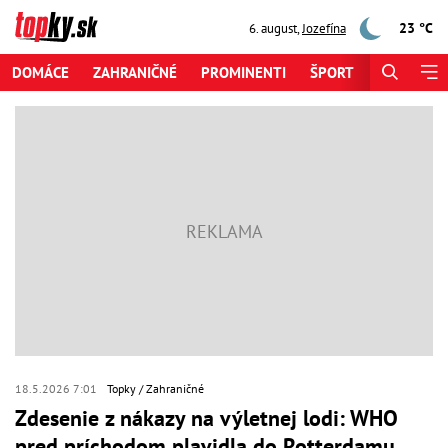
23 °C
6. august
,
Jozefína
DOMÁCE
ZAHRANIČNÉ
PROMINENTI
ŠPORT
ZAUJÍMAV
18.5.2026 7:01
Topky
Zahraničné
Zdesenie z nákazy na výletnej lodi: WHO
pred príchodom plavidla do Rotterdamu