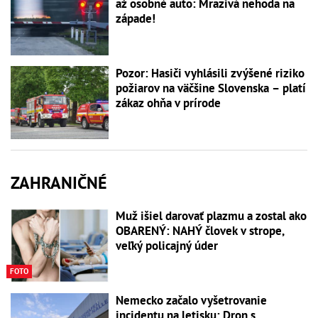
až osobné auto: Mrazivá nehoda na
západe!
Pozor: Hasiči vyhlásili zvýšené riziko
požiarov na väčšine Slovenska – platí
zákaz ohňa v prírode
ZAHRANIČNÉ
Muž išiel darovať plazmu a zostal ako
OBARENÝ: NAHÝ človek v strope,
veľký policajný úder
FOTO
Nemecko začalo vyšetrovanie
incidentu na letisku: Dron s