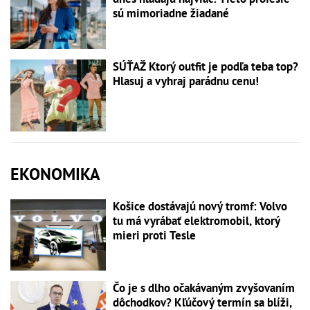
sú mimoriadne žiadané
SÚŤAŽ Ktorý outfit je podľa teba top?
Hlasuj a vyhraj parádnu cenu!
EKONOMIKA
Košice dostávajú nový tromf: Volvo
tu má vyrábať elektromobil, ktorý
mieri proti Tesle
Čo je s dlho očakávaným zvyšovaním
dôchodkov? Kľúčový termín sa blíži,