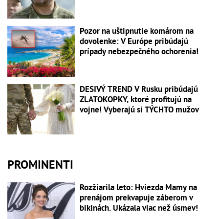
Pozor na uštipnutie komárom na
dovolenke: V Európe pribúdajú
prípady nebezpečného ochorenia!
DESIVÝ TREND V Rusku pribúdajú
ZLATOKOPKY, ktoré profitujú na
vojne! Vyberajú si TÝCHTO mužov
PROMINENTI
Rozžiarila leto: Hviezda Mamy na
prenájom prekvapuje záberom v
bikinách. Ukázala viac než úsmev!