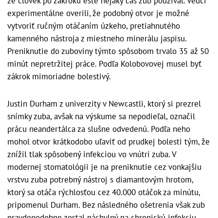
že človek po zákroku ešte nejaký čas zub používal. Vedci
experimentálne overili, že podobný otvor je možné
vytvoriť ručným otáčaním úzkeho, pretiahnutého
kamenného nástroja z miestneho minerálu jaspisu.
Preniknutie do zuboviny týmto spôsobom trvalo 35 až 50
minút nepretržitej práce. Podľa Kolobovovej musel byť
zákrok mimoriadne bolestivý.
Justin Durham z univerzity v Newcastli, ktorý si prezrel
snímky zuba, avšak na výskume sa nepodieľal, označil
prácu neandertálca za slušne odvedenú. Podľa neho
mohol otvor krátkodobo uľaviť od prudkej bolesti tým, že
znížil tlak spôsobený infekciou vo vnútri zuba. V
modernej stomatológii je na preniknutie cez vonkajšiu
vrstvu zuba potrebný nástroj s diamantovým hrotom,
ktorý sa otáča rýchlosťou cez 40.000 otáčok za minútu,
pripomenul Durham. Bez následného ošetrenia však zub
pravdepodobne zostal náchylný na chronickú infekciu.