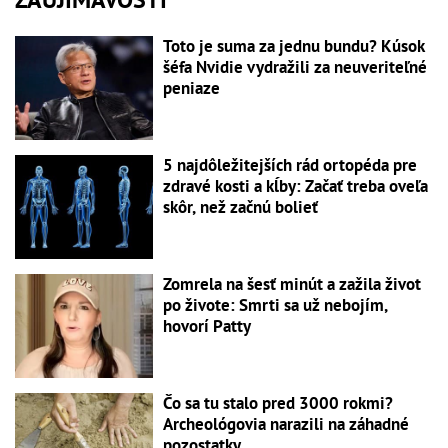
Toto je suma za jednu bundu? Kúsok
šéfa Nvidie vydražili za neuveriteľné
peniaze
5 najdôležitejších rád ortopéda pre
zdravé kosti a kĺby: Začať treba oveľa
skôr, než začnú bolieť
Zomrela na šesť minút a zažila život
po živote: Smrti sa už nebojím,
hovorí Patty
Čo sa tu stalo pred 3000 rokmi?
Archeológovia narazili na záhadné
pozostatky