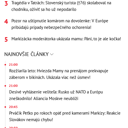
Tragédia v Tatrách: Slovenský turista (†76) skolaboval na
chodníku, oživiť sa ho už nepodarilo
Pozor na uštipnutie komárom na dovolenke: V Európe
pribúdajú prípady nebezpečného ochorenia!
Markizácka moderátorka ukázala mamu: Páni, to je ale kočka!
NAJNOVŠIE ČLÁNKY
21:00
Rozžiarila leto: Hviezda Mamy na prenájom prekvapuje
záberom v bikinách. Ukázala viac než úsmev!
21:00
Desivé vyhlásenie veliteľa: Rusko už NATO a Európu
zneškodnilo! Aliancia Moskve neublíži
20:45
Prváčik Peťko po rokoch opäť pred kamerami Markízy: Reakcie
Slovákov nemajú chybu!
20:30