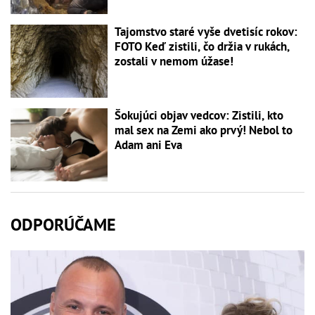
Tajomstvo staré vyše dvetisíc rokov:
FOTO Keď zistili, čo držia v rukách,
zostali v nemom úžase!
Šokujúci objav vedcov: Zistili, kto
mal sex na Zemi ako prvý! Nebol to
Adam ani Eva
ODPORÚČAME