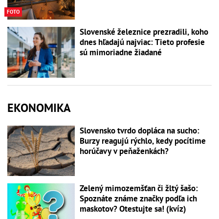
FOTO
Slovenské železnice prezradili, koho
dnes hľadajú najviac: Tieto profesie
sú mimoriadne žiadané
EKONOMIKA
Slovensko tvrdo dopláca na sucho:
Burzy reagujú rýchlo, kedy pocítime
horúčavy v peňaženkách?
Zelený mimozemšťan či žltý šašo:
Spoznáte známe značky podľa ich
maskotov? Otestujte sa! (kvíz)