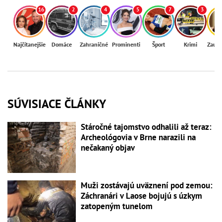
16
2
4
5
7
3
Najčítanejšie
Domáce
Zahraničné
Prominenti
Šport
Krimi
Zaují
SÚVISIACE ČLÁNKY
Stáročné tajomstvo odhalili až teraz:
Archeológovia v Brne narazili na
nečakaný objav
Muži zostávajú uväznení pod zemou:
Záchranári v Laose bojujú s úzkym
zatopeným tunelom