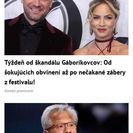
Týždeň od škandálu Gáboríkovcov: Od
šokujúcich obvinení až po nečakané zábery
z festivalu!
Domáci prominenti