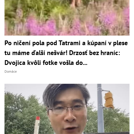
Po ničení pola pod Tatrami a kúpaní v plese
tu máme ďalší nešvár! Drzosť bez hraníc:
Dvojica kvôli fotke vošla do...
Domáce