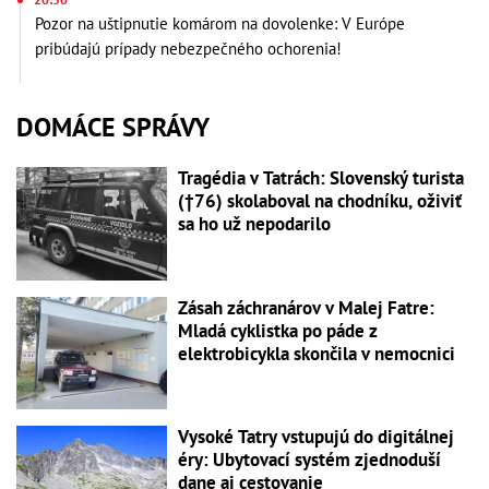
Pozor na uštipnutie komárom na dovolenke: V Európe
pribúdajú prípady nebezpečného ochorenia!
DOMÁCE SPRÁVY
Tragédia v Tatrách: Slovenský turista
(†76) skolaboval na chodníku, oživiť
sa ho už nepodarilo
Zásah záchranárov v Malej Fatre:
Mladá cyklistka po páde z
elektrobicykla skončila v nemocnici
Vysoké Tatry vstupujú do digitálnej
éry: Ubytovací systém zjednoduší
dane aj cestovanie