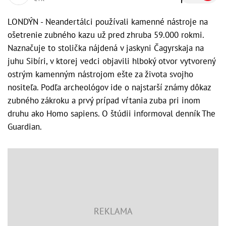
LONDÝN - Neandertálci používali kamenné nástroje na
ošetrenie zubného kazu už pred zhruba 59.000 rokmi.
Naznačuje to stolička nájdená v jaskyni Čagyrskaja na
juhu Sibíri, v ktorej vedci objavili hlboký otvor vytvorený
ostrým kamenným nástrojom ešte za života svojho
nositeľa. Podľa archeológov ide o najstarší známy dôkaz
zubného zákroku a prvý prípad vŕtania zuba pri inom
druhu ako Homo sapiens. O štúdii informoval denník The
Guardian.