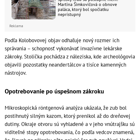
Martina Šimkovičová o obnove
paláca, ktorý bol spočiatku
neprístupný
Reklama
Podľa Kolobovovej objav odhaľuje nový rozmer ich
správania – schopnosť vykonávať invazívne lekárske
zákroky. Stolička pochádza z náleziska, kde archeológovia
objavili pozostatky neandertálcov a tisíce kamenných
nástrojov.
Opotrebovanie po úspešnom zákroku
Mikroskopická röntgenová analýza ukázala, že zub bol
postihnutý silným kazom, ktorý prenikol až do dreňovej
dutiny. Okraje otvoru sú vyhladené a v jeho vnútrajšku sú
viditeľné stopy opotrebovania, čo podľa vedcov znamená,