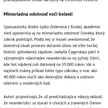
Mimoriadna odolnosť voči bolesti
Spoluautorka štúdie Lydia Zotkinová z Ruskej akadémie
vied upozornila aj na mimoriadnu odolnosť človeka, ktorý
zákrok podstúpil. Podľa nej si musel uvedomovať, že
bolestivý zásah prinesie dočasnú úľavu od ešte horšej
bolesti spôsobenej zápalom. Jaskyňa Čagyrskaja patrí k
významným náleziskám neandertálcov na južnej Sibíri,
kde bol nájdený zub datovaný na 59.000 rokov. Ide o
najstarší známy príklad tohto typu zákroku, o viac ako
40.000 rokov starší ako doterajšie dôkazy o zubnom
ošetrení u moderných ľudí.
Autori pripomínajú, že už predchádzajúce nálezy ukázali,
že neandertálci sa starali o chorých a zranených členov