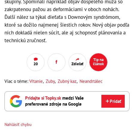
skupiny. Spomínali napríklad objav dospelého muža so
zakrpatenou pažou as deformáciami v oboch nohách.
Ďalší nález sa týkal dieťaťa s Downovým syndrómom,
ktoré sa dožilo najmenej šiestich rokov. Nový objav podľa
nich dokladá nielen súcit, ale aj schopnosť plánovania a
technickú zručnosť.
Tip na
20
Zdieľať
článok
Viac o téme:
Vŕtanie
,
Zuby
,
Zubný kaz
,
Neandrtálec
Pridajte si Topky.sk
medzi Vaše
Pridať
preferované zdroje na Google
Nahlásiť chybu