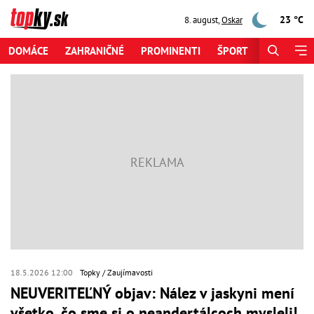
23 °C
8. august
,
Oskar
DOMÁCE
ZAHRANIČNÉ
PROMINENTI
ŠPORT
ZAUJÍMAV
18.5.2026 12:00
Topky
Zaujímavosti
NEUVERITEĽNÝ objav: Nález v jaskyni mení
všetko, čo sme si o neandertálcoch mysleli!