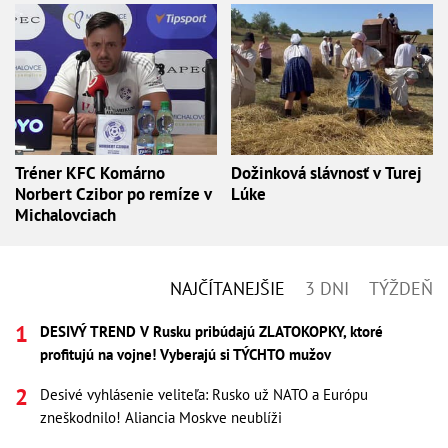
Tréner KFC Komárno
Dožinková slávnosť v Turej
Norbert Czibor po remíze v
Lúke
Michalovciach
NAJČÍTANEJŠIE
3 DNI
TÝŽDEŇ
DESIVÝ TREND V Rusku pribúdajú ZLATOKOPKY, ktoré
profitujú na vojne! Vyberajú si TÝCHTO mužov
Desivé vyhlásenie veliteľa: Rusko už NATO a Európu
zneškodnilo! Aliancia Moskve neublíži