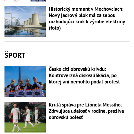
Historický moment v Mochovciach:
Nový jadrový blok má za sebou
rozhodujúci krok k výrobe elektriny
(foto)
ŠPORT
Česko cíti obrovskú krivdu:
Kontroverzná diskvalifikácia, po
ktorej ani nemohlo podať protest
Krutá správa pre Lionela Messiho:
Zdrvujúca udalosť v rodine, prežíva
obrovskú bolesť