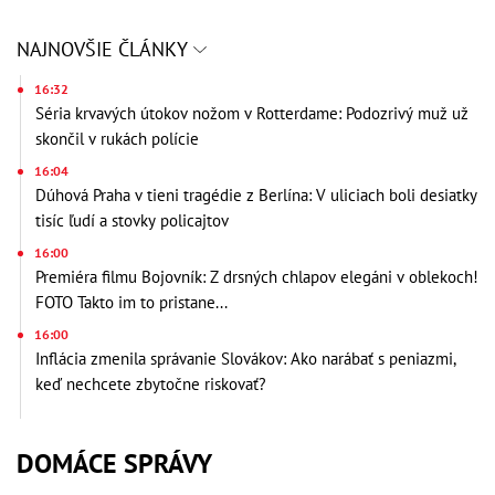
NAJNOVŠIE ČLÁNKY
16:32
Séria krvavých útokov nožom v Rotterdame: Podozrivý muž už
skončil v rukách polície
16:04
Dúhová Praha v tieni tragédie z Berlína: V uliciach boli desiatky
tisíc ľudí a stovky policajtov
16:00
Premiéra filmu Bojovník: Z drsných chlapov elegáni v oblekoch!
FOTO Takto im to pristane...
16:00
Inflácia zmenila správanie Slovákov: Ako narábať s peniazmi,
keď nechcete zbytočne riskovať?
DOMÁCE SPRÁVY