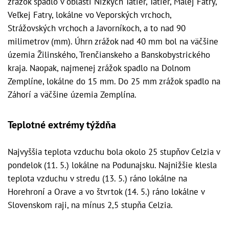
zrážok spadlo v oblasti Nízkych Tatier, Tatier, Malej Fatry,
Veľkej Fatry, lokálne vo Veporských vrchoch,
Strážovských vrchoch a Javorníkoch, a to nad 90
milimetrov (mm). Úhrn zrážok nad 40 mm bol na väčšine
územia Žilinského, Trenčianskeho a Banskobystrického
kraja. Naopak, najmenej zrážok spadlo na Dolnom
Zemplíne, lokálne do 15 mm. Do 25 mm zrážok spadlo na
Záhorí a väčšine územia Zemplína.
Teplotné extrémy týždňa
Najvyššia teplota vzduchu bola okolo 25 stupňov Celzia v
pondelok (11. 5.) lokálne na Podunajsku. Najnižšie klesla
teplota vzduchu v stredu (13. 5.) ráno lokálne na
Horehroní a Orave a vo štvrtok (14. 5.) ráno lokálne v
Slovenskom raji, na mínus 2,5 stupňa Celzia.