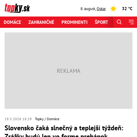
32 °C
8. august
,
Oskar
DOMÁCE
ZAHRANIČNÉ
PROMINENTI
ŠPORT
ZAUJÍMAV
18.5.2026 18:29
Topky
Domáce
Slovensko čaká slnečný a teplejší týždeň:
Zrážky budú len vo forme prehánok