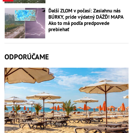
Ďalší ZLOM v počasí: Zasiahnu nás
BÚRKY, príde výdatný DÁŽĎ! MAPA
Ako to má podľa predpovede
prebiehať
ODPORÚČAME