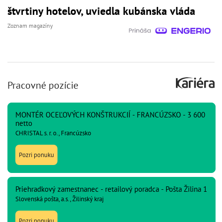
štvrtiny hotelov, uviedla kubánska vláda
Zoznam magazíny
Pracovné pozície
MONTÉR OCEĽOVÝCH KONŠTRUKCIÍ - FRANCÚZSKO - 3 600
netto
CHRISTAL s. r. o., Francúzsko
Pozri ponuku
Priehradkový zamestnanec - retailový poradca - Pošta Žilina 1
Slovenská pošta, a.s., Žilinský kraj
Pozri ponuku