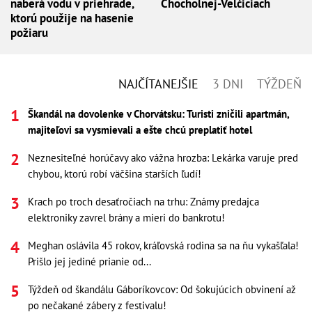
naberá vodu v priehrade,
Chocholnej-Velčiciach
ktorú použije na hasenie
požiaru
NAJČÍTANEJŠIE
3 DNI
TÝŽDEŇ
Škandál na dovolenke v Chorvátsku: Turisti zničili apartmán,
majiteľovi sa vysmievali a ešte chcú preplatiť hotel
Neznesiteľné horúčavy ako vážna hrozba: Lekárka varuje pred
chybou, ktorú robí väčšina starších ľudí!
Krach po troch desaťročiach na trhu: Známy predajca
elektroniky zavrel brány a mieri do bankrotu!
Meghan oslávila 45 rokov, kráľovská rodina sa na ňu vykašľala!
Prišlo jej jediné prianie od...
Týždeň od škandálu Gáboríkovcov: Od šokujúcich obvinení až
po nečakané zábery z festivalu!