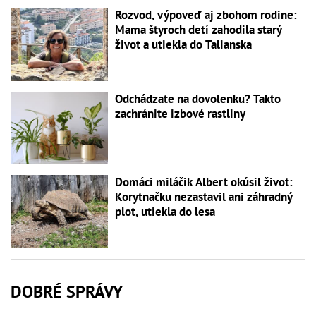
Rozvod, výpoveď aj zbohom rodine:
Mama štyroch detí zahodila starý
život a utiekla do Talianska
Odchádzate na dovolenku? Takto
zachránite izbové rastliny
Domáci miláčik Albert okúsil život:
Korytnačku nezastavil ani záhradný
plot, utiekla do lesa
DOBRÉ SPRÁVY