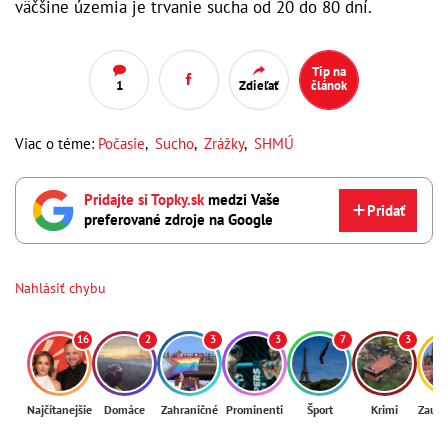
väčšine územia je trvanie sucha od 20 do 80 dní.
Tip na
1
Zdieľať
článok
Viac o téme:
Počasie
,
Sucho
,
Zrážky
,
SHMÚ
Pridajte si Topky.sk
medzi Vaše
Pridať
preferované zdroje na Google
Nahlásiť chybu
16
2
3
3
7
3
Najčítanejšie
Domáce
Zahraničné
Prominenti
Šport
Krimi
Zaují