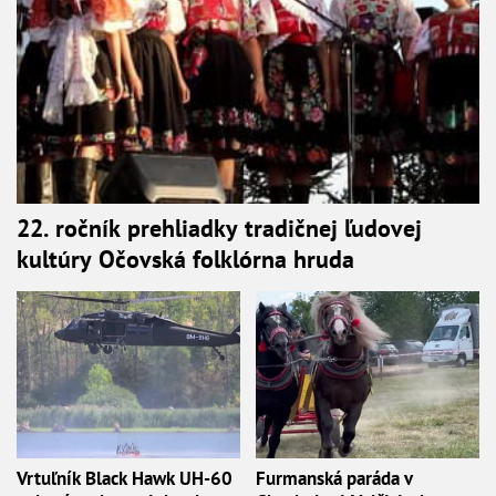
22. ročník prehliadky tradičnej ľudovej
kultúry Očovská folklórna hruda
Vrtuľník Black Hawk UH-60
Furmanská paráda v