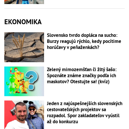
EKONOMIKA
Slovensko tvrdo dopláca na sucho:
Burzy reagujú rýchlo, kedy pocítime
horúčavy v peňaženkách?
Zelený mimozemšťan či žltý šašo:
Spoznáte známe značky podľa ich
maskotov? Otestujte sa! (kvíz)
Jeden z najúspešnejších slovenských
cestovateľských projektov sa
rozpadol. Spor zakladateľov vyústil
až do konkurzu