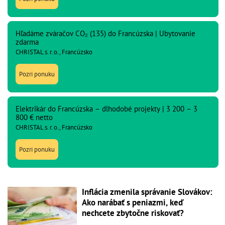
Hľadáme zváračov CO₂ (135) do Francúzska | Ubytovanie
zdarma
CHRISTAL s. r. o., Francúzsko
Pozri ponuku
Elektrikár do Francúzska – dlhodobé projekty | 3 200 – 3
800 € netto
CHRISTAL s. r. o., Francúzsko
Pozri ponuku
Inflácia zmenila správanie Slovákov:
Ako narábať s peniazmi, keď
nechcete zbytočne riskovať?