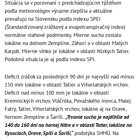
Situácia sa v porovnaní s predchádzajúcim týždňom
podľa meteorológov výrazne zlepšila a aktuálne
prevažujú na Slovensku podľa indexu SPEI
(Štandardizovaný zrážkový a evapotranspiračný index)
normálne vlahové podmienky. Mierne sucho zostalo
lokálne na dolnom Zemplíne, Záhorí a v oblasti Malých
Karpát. Mierne vlhko je lokálne v oblasti Nízkych Tatier.
Podobná situácia je aj podľa indexu SPI.
Deficit zrážok za posledných 90 dní je najvyšší nad mínus
150 mm lokálne v oblasti Tatier a Vihorlatských vrchov.
Deficit nad mínus 100 mm je lokálne v oblasti
Kremnických vrchov, Vtáčnika, Považského Inovca, Malej
Fatry, Tatier, Vihorlatských vrchov, lokálne aj na Orave,
hornom Zemplíne a Šariši.
„Trvanie sucha je najdlhšie od
140 do 160 dní na hornej Nitre a v oblasti Tatier, lokálne na
Kysuciach, Orave, Spiši a Šariši,“
podotýka SHMÚ. Na