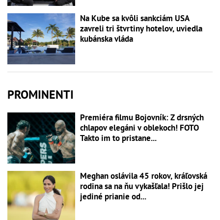
Na Kube sa kvôli sankciám USA
zavreli tri štvrtiny hotelov, uviedla
kubánska vláda
PROMINENTI
Premiéra filmu Bojovník: Z drsných
chlapov elegáni v oblekoch! FOTO
Takto im to pristane...
Meghan oslávila 45 rokov, kráľovská
rodina sa na ňu vykašľala! Prišlo jej
jediné prianie od...