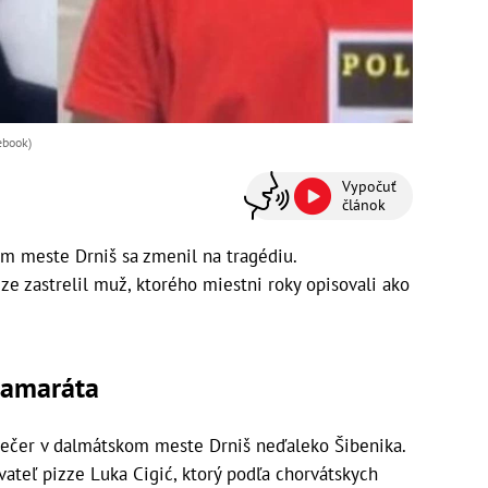
cebook)
Vypočuť
článok
om meste Drniš sa zmenil na tragédiu.
e zastrelil muž, ktorého miestni roky opisovali ako
kamaráta
 večer v dalmátskom meste Drniš neďaleko Šibenika.
vateľ pizze Luka Cigić, ktorý podľa chorvátskych