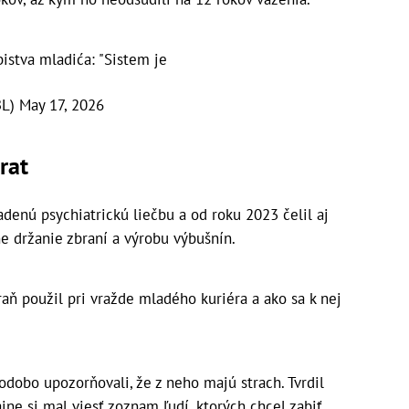
bistva mladića: "Sistem je
BL)
May 17, 2026
brat
iadenú psychiatrickú liečbu a od roku 2023 čelil aj
e držanie zbraní a výrobu výbušnín.
braň použil pri vražde mladého kuriéra a ako sa k nej
odobo upozorňovali, že z neho majú strach. Tvrdil
dajne si mal viesť zoznam ľudí, ktorých chcel zabiť.