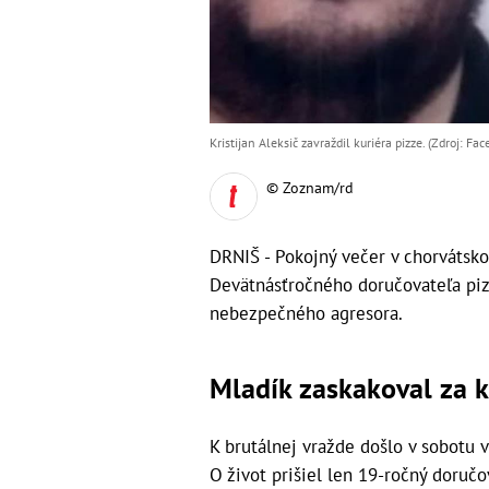
Kristijan Aleksič zavraždil kuriéra pizze. (Zdroj: Fa
© Zoznam/rd
DRNIŠ - Pokojný večer v chorvátsk
Devätnásťročného doručovateľa pizz
nebezpečného agresora.
Mladík zaskakoval za 
K brutálnej vražde došlo v sobotu
O život prišiel len 19-ročný doručo