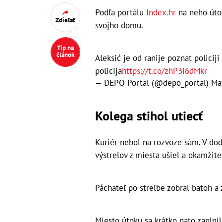
Podľa portálu
Index.hr
na neho útoč
Zdieľať
svojho domu.
Tip na
článok
Aleksić je od ranije poznat policiji
policija
https://t.co/zhP3i6dMkr
— DEPO Portal (@depo_portal)
Ma
Kolega stihol utiecť
Kuriér nebol na rozvoze sám. V dod
výstrelov z miesta ušiel a okamžite
Páchateľ po streľbe zobral batoh a 
Miesto útoku sa krátko nato zaplnil