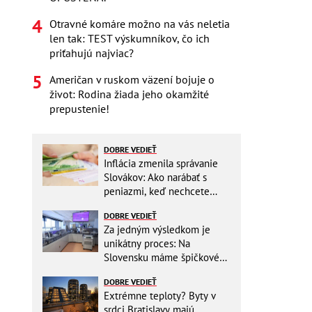
Otravné komáre možno na vás neletia
len tak: TEST výskumníkov, čo ich
priťahujú najviac?
Američan v ruskom väzení bojuje o
život: Rodina žiada jeho okamžité
prepustenie!
DOBRE VEDIEŤ
Inflácia zmenila správanie
Slovákov: Ako narábať s
peniazmi, keď nechcete
zbytočne riskovať?
DOBRE VEDIEŤ
Za jedným výsledkom je
unikátny proces: Na
Slovensku máme špičkové
pracovisko
DOBRE VEDIEŤ
Extrémne teploty? Byty v
srdci Bratislavy majú