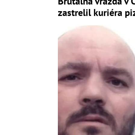
Brutálna vražda v 
zastrelil kuriéra p