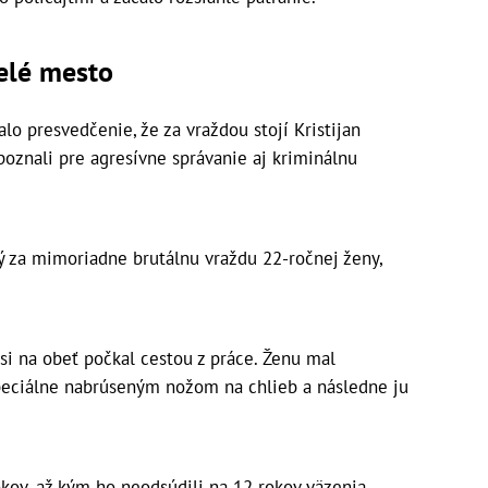
elé mesto
lo presvedčenie, že za vraždou stojí Kristijan
poznali pre agresívne správanie aj kriminálnu
ý za mimoriadne brutálnu vraždu 22-ročnej ženy,
si na obeť počkal cestou z práce. Ženu mal
peciálne nabrúseným nožom na chlieb a následne ju
kov, až kým ho neodsúdili na 12 rokov väzenia.