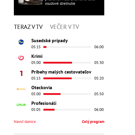
osudové stretnutie
TERAZ V TV
VEČER V TV
Susedské prípady
05:15
06:00
Krimi
05:00
05:30
Príbehy malých cestovateľov
05:15
05:20
Oteckovia
05:00
05:50
Profesionáli
05:05
06:00
Navoľ stanice
Celý program