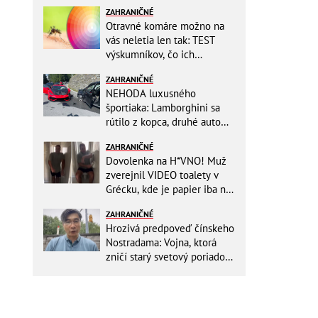
ZAHRANIČNÉ
Otravné komáre možno na
vás neletia len tak: TEST
výskumníkov, čo ich
priťahujú najviac?
ZAHRANIČNÉ
NEHODA luxusného
športiaka: Lamborghini sa
rútilo z kopca, druhé auto
dopadlo po čelnej zrážke
ZAHRANIČNÉ
horšie
Dovolenka na H*VNO! Muž
zverejnil VIDEO toalety v
Grécku, kde je papier iba na
OKRASU: Utrieť sa musíte ísť
ZAHRANIČNÉ
do kuchyne
Hrozivá predpoveď čínskeho
Nostradama: Vojna, ktorá
zničí starý svetový poriadok!
Už sa viackrát nemýlil