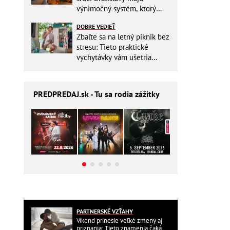
výnimočný systém, ktorý
ešte aj šetrí náklady
DOBRE VEDIEŤ
Zbaľte sa na letný piknik bez
stresu: Tieto praktické
vychytávky vám ušetria
miesto v batohu!
PREDPREDAJ
.sk - Tu sa rodia zážitky
PARTNERSKÉ VZŤAHY
Víkend prinesie veľké zmeny aj
priznania: Tieto znamenia čaká