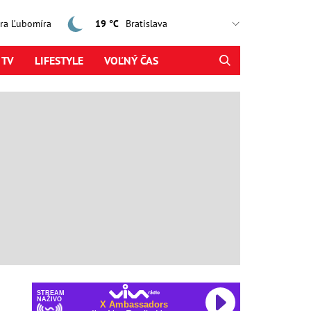
jtra Ľubomíra
19 °C
 TV
LIFESTYLE
VOĽNÝ ČAS
STREAM
NAŽIVO
X Ambassadors