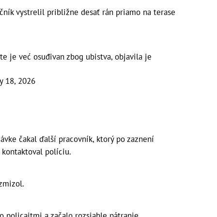
ník vystrelil približne desať rán priamo na terase
 te je već osuđivan zbog ubistva, objavila je
y 18, 2026
ávke čakal ďalší pracovník, ktorý po zaznení
 kontaktoval políciu.
zmizol.
o policajtmi a začalo rozsiahle pátranie.