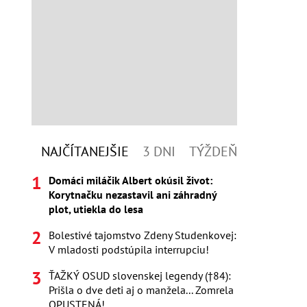
NAJČÍTANEJŠIE
3 DNI
TÝŽDEŇ
Domáci miláčik Albert okúsil život:
Korytnačku nezastavil ani záhradný
plot, utiekla do lesa
Bolestivé tajomstvo Zdeny Studenkovej:
V mladosti podstúpila interrupciu!
ŤAŽKÝ OSUD slovenskej legendy (†84):
Prišla o dve deti aj o manžela... Zomrela
OPUSTENÁ!