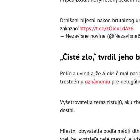
Drnišani bijesni nakon brutalnog u
zakazao"
https://t.co/zQicxLdAz6
— Nezavisne novine (@Nezavisne
„Čisté zlo,“ tvrdil jeho 
Polícia uviedla, že Aleksič mal nar
trestnému
oznámeniu
pre nelegáln
Vyšetrovatelia teraz zisťujú, akú z
dostal.
Miestni obyvatelia podľa médií dlh
vraj, že „vystrieľa celé mesto“, a ú