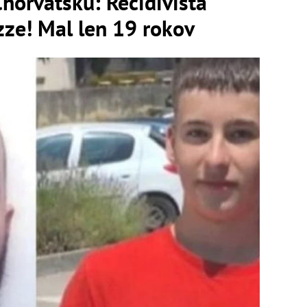
Chorvátsku: Recidivista
izze! Mal len 19 rokov