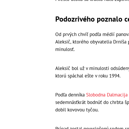
Podozrivého poznalo c
Od prvých chvíľ podľa médií panova
Aleksič, ktorého obyvatelia Drniša 
minulosť.
Aleksič bol už v minulosti odsúden
ktorú spáchal ešte v roku 1994.
Podľa denníka
Slobodna Dalmacija
sedemnásťkrát bodnúť do chrbta š
dobil kovovou tyčou.
Prípad zostal nevyriešený sedem ro