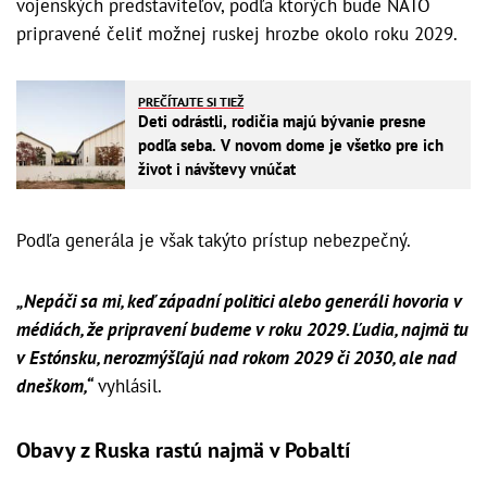
vojenských predstaviteľov, podľa ktorých bude NATO
pripravené čeliť možnej ruskej hrozbe okolo roku 2029.
PREČÍTAJTE SI TIEŽ
Deti odrástli, rodičia majú bývanie presne
podľa seba. V novom dome je všetko pre ich
život i návštevy vnúčat
Podľa generála je však takýto prístup nebezpečný.
„Nepáči sa mi, keď západní politici alebo generáli hovoria v
médiách, že pripravení budeme v roku 2029. Ľudia, najmä tu
v Estónsku, nerozmýšľajú nad rokom 2029 či 2030, ale nad
dneškom,“
vyhlásil.
Obavy z Ruska rastú najmä v Pobaltí