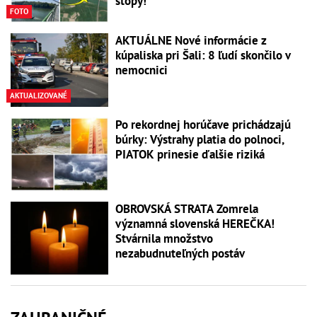
stopy!
FOTO
AKTUÁLNE Nové informácie z
kúpaliska pri Šali: 8 ľudí skončilo v
nemocnici
AKTUALIZOVANÉ
Po rekordnej horúčave prichádzajú
búrky: Výstrahy platia do polnoci,
PIATOK prinesie ďalšie riziká
OBROVSKÁ STRATA Zomrela
významná slovenská HEREČKA!
Stvárnila množstvo
nezabudnuteľných postáv