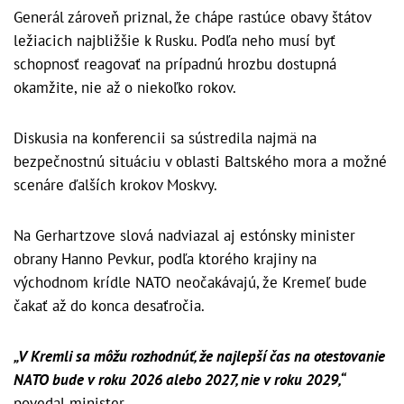
Generál zároveň priznal, že chápe rastúce obavy štátov
ležiacich najbližšie k Rusku. Podľa neho musí byť
schopnosť reagovať na prípadnú hrozbu dostupná
okamžite, nie až o niekoľko rokov.
Diskusia na konferencii sa sústredila najmä na
bezpečnostnú situáciu v oblasti Baltského mora a možné
scenáre ďalších krokov Moskvy.
Na Gerhartzove slová nadviazal aj estónsky minister
obrany Hanno Pevkur, podľa ktorého krajiny na
východnom krídle NATO neočakávajú, že Kremeľ bude
čakať až do konca desaťročia.
„V Kremli sa môžu rozhodnúť, že najlepší čas na otestovanie
NATO bude v roku 2026 alebo 2027, nie v roku 2029,“
povedal minister.