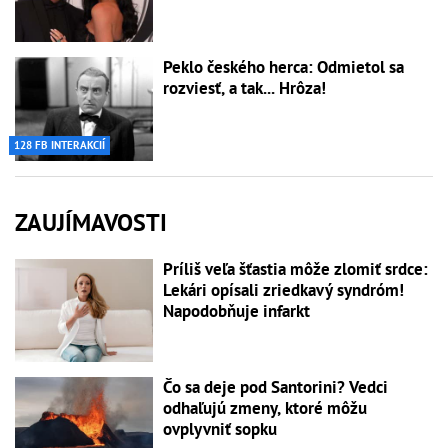
Peklo českého herca: Odmietol sa
rozviesť, a tak... Hrôza!
128 FB INTERAKCIÍ
ZAUJÍMAVOSTI
Príliš veľa šťastia môže zlomiť srdce:
Lekári opísali zriedkavý syndróm!
Napodobňuje infarkt
Čo sa deje pod Santorini? Vedci
odhaľujú zmeny, ktoré môžu
ovplyvniť sopku