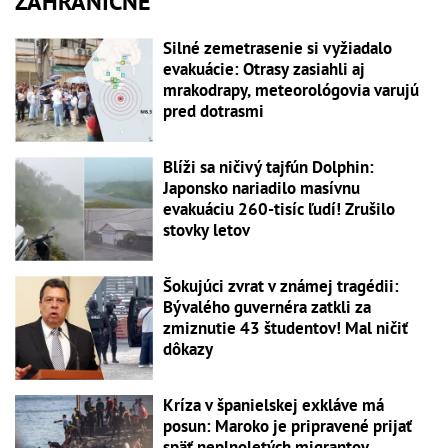
ZAHRANIČNÉ
Silné zemetrasenie si vyžiadalo
evakuácie: Otrasy zasiahli aj
mrakodrapy, meteorológovia varujú
pred dotrasmi
Blíži sa ničivý tajfún Dolphin:
Japonsko nariadilo masívnu
evakuáciu 260-tisíc ľudí! Zrušilo
stovky letov
Šokujúci zvrat v známej tragédii:
Bývalého guvernéra zatkli za
zmiznutie 43 študentov! Mal ničiť
dôkazy
Kríza v španielskej exkláve má
posun: Maroko je pripravené prijať
späť neplnoletých migrantov