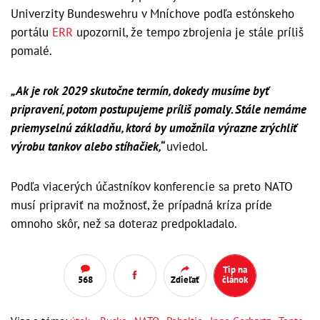
Univerzity Bundeswehru v Mníchove podľa estónskeho
portálu
ERR
upozornil, že tempo zbrojenia je stále príliš
pomalé.
„Ak je rok 2029 skutočne termín, dokedy musíme byť
pripravení, potom postupujeme príliš pomaly. Stále nemáme
priemyselnú základňu, ktorá by umožnila výrazne zrýchliť
výrobu tankov alebo stíhačiek,“
uviedol.
Podľa viacerých účastníkov konferencie sa preto NATO
musí pripraviť na možnosť, že prípadná kríza príde
omnoho skôr, než sa doteraz predpokladalo.
Tip na
568
Zdieľať
článok