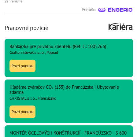
Zahraničné
Pracovné pozície
Bankár/ka pre privátnu klientelu (Ref. č.: 1005266)
Grafton Slovakia s.r.o., Poprad
Pozri ponuku
Hľadáme zváračov CO₂ (135) do Francúzska | Ubytovanie
zdarma
CHRISTAL s. r. o., Francúzsko
Pozri ponuku
MONTÉR OCEĽOVÝCH KONŠTRUKCIÍ - FRANCÚZSKO - 3 600