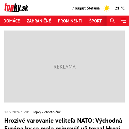
21 °C
7. august
,
Štefánia
DOMÁCE
ZAHRANIČNÉ
PROMINENTI
ŠPORT
ZAUJÍMAV
18.5.2026 13:01
Topky
Zahraničné
Hrozivé varovanie veliteľa NATO: Východná
Európa by sa mala pripraviť už teraz! Hrozí