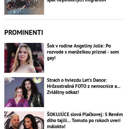
PROMINENTI
Šok v rodine Angeliny Jolie: Po
rozvode s manželkou priznal - som
gay!
Strach o hviezdu Let's Dance:
Hrôzostrašná FOTO z nemocnice a...
Zvláštny odkaz!
ŠOKUJÚCE slová Plačkovej: S Reném
dlho tajili... Tomuto po rokoch uverí
málokto!