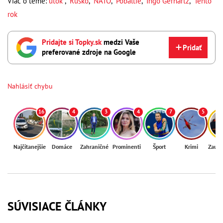
Viac o téme:
útok
,
Rusko
,
NATO
,
Pobaltie
,
Ingo Gerhartz
,
Tento
rok
Pridajte si Topky.sk
medzi Vaše
Pridať
preferované zdroje na Google
Nahlásiť chybu
16
4
3
4
7
5
Najčítanejšie
Domáce
Zahraničné
Prominenti
Šport
Krimi
Zaují
SÚVISIACE ČLÁNKY