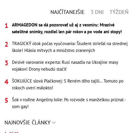
NAJČÍTANEJŠIE
3 DNI
TÝŽDEŇ
ARMAGEDON sa dá pozorovať už aj z vesmíru: Mrazivé
satelitné snímky, rozdiel len pár rokov a po vode ani stopy!
TRAGICKÝ útok počas vyučovania: Študent strieľal na strednej
škole! Hlásia mŕtvych a množstvo zranených
Desivé varovanie experta: Rusi nasadia na Ukrajine masy
vojakov! Drony nebudú stačiť
ŠOKUJÚCE slová Plačkovej: S Reném dlho tajili... Tomuto po
rokoch uverí málokto!
Šok v rodine Angeliny Jolie: Po rozvode s manželkou priznal -
som gay!
NAJNOVŠIE ČLÁNKY