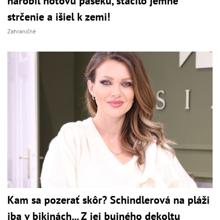
narobil hotovú paseku, stačilo jemné
strčenie a išiel k zemi!
Zahraničné
Kam sa pozerať skôr? Schindlerová na pláži
iba v bikinách... Z jej bujného dekoltu