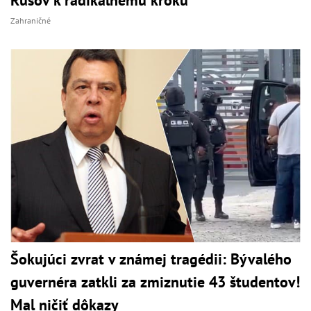
Zahraničné
Šokujúci zvrat v známej tragédii: Bývalého
guvernéra zatkli za zmiznutie 43 študentov!
Mal ničiť dôkazy