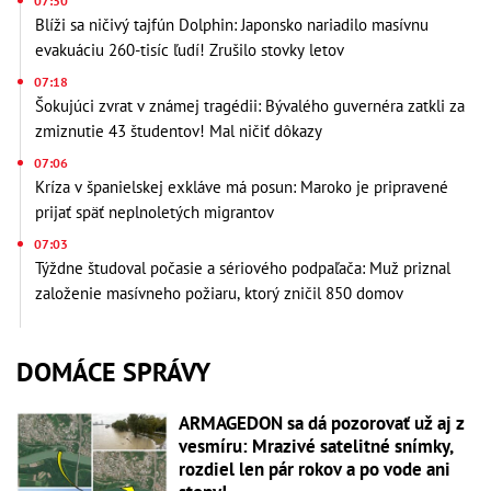
07:30
Blíži sa ničivý tajfún Dolphin: Japonsko nariadilo masívnu
evakuáciu 260-tisíc ľudí! Zrušilo stovky letov
07:18
Šokujúci zvrat v známej tragédii: Bývalého guvernéra zatkli za
zmiznutie 43 študentov! Mal ničiť dôkazy
07:06
Kríza v španielskej exkláve má posun: Maroko je pripravené
prijať späť neplnoletých migrantov
07:03
Týždne študoval počasie a sériového podpaľača: Muž priznal
založenie masívneho požiaru, ktorý zničil 850 domov
DOMÁCE SPRÁVY
ARMAGEDON sa dá pozorovať už aj z
vesmíru: Mrazivé satelitné snímky,
rozdiel len pár rokov a po vode ani