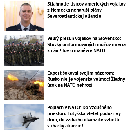
Stiahnutie tisícov amerických vojakov
z Nemecka nenaruší plány
Severoatlantickej aliancie
Veľký presun vojakov na Slovensko:
Stovky uniformovaných mužov mieria
k nám! Ide o manévre NATO
Expert šokoval svojím názorom:
Rusko nie je vojenská veľmoc! Žiadny
útok na NATO nehrozí
Poplach v NATO: Do vzdušného
priestoru Lotyšska vletel podozrivý
dron, do vzduchu okamžite vzlietli
stíhačky aliancie!