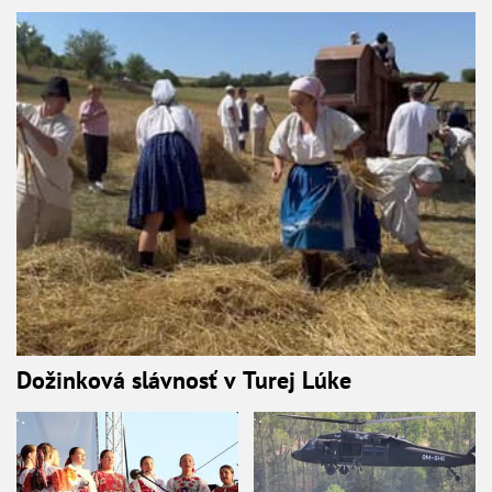
Dožinková slávnosť v Turej Lúke