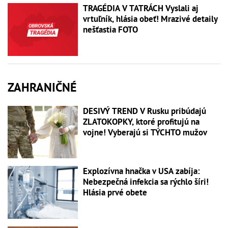
TRAGÉDIA V TATRÁCH Vyslali aj
vrtuľník, hlásia obeť! Mrazivé detaily
nešťastia FOTO
ZAHRANIČNÉ
DESIVÝ TREND V Rusku pribúdajú
ZLATOKOPKY, ktoré profitujú na
vojne! Vyberajú si TÝCHTO mužov
Explozívna hnačka v USA zabíja:
Nebezpečná infekcia sa rýchlo šíri!
Hlásia prvé obete