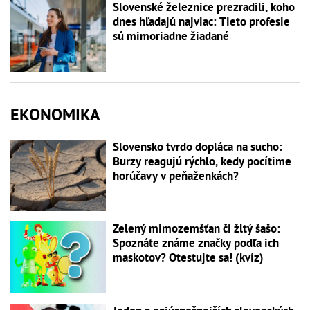
Slovenské železnice prezradili, koho
dnes hľadajú najviac: Tieto profesie
sú mimoriadne žiadané
EKONOMIKA
Slovensko tvrdo dopláca na sucho:
Burzy reagujú rýchlo, kedy pocítime
horúčavy v peňaženkách?
Zelený mimozemšťan či žltý šašo:
Spoznáte známe značky podľa ich
maskotov? Otestujte sa! (kvíz)