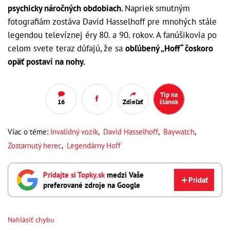
psychicky náročných obdobiach.
Napriek smutným
fotografiám zostáva David Hasselhoff pre mnohých stále
legendou televíznej éry 80. a 90. rokov. A fanúšikovia po
celom svete teraz dúfajú, že sa
obľúbený „Hoff“ čoskoro
opäť postaví na nohy.
Tip na
16
Zdieľať
článok
Viac o téme:
Invalidný vozík
,
David Hasselhoff
,
Baywatch
,
Zostarnutý herec
,
Legendárny Hoff
Pridajte si Topky.sk
medzi Vaše
Pridať
preferované zdroje na Google
Nahlásiť chybu