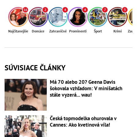
16
2
4
4
7
3
Najčítanejšie
Domáce
Zahraničné
Prominenti
Šport
Krimi
Zaují
SÚVISIACE ČLÁNKY
Má 70 alebo 20? Geena Davis
šokovala vzhľadom: V minišatách
stále vyzerá... wau!
Česká topmodelka ohurovala v
Cannes: Ako kvetinová víla!