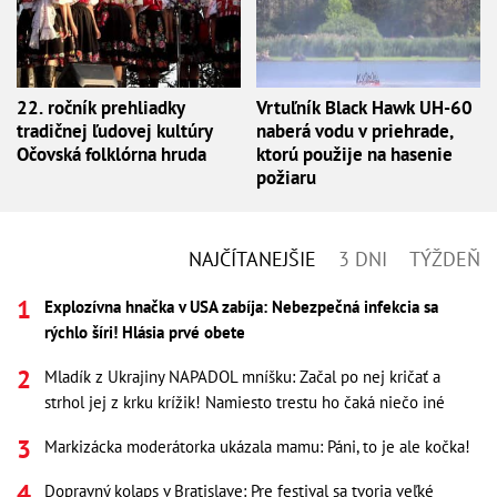
22. ročník prehliadky
Vrtuľník Black Hawk UH-60
tradičnej ľudovej kultúry
naberá vodu v priehrade,
Očovská folklórna hruda
ktorú použije na hasenie
požiaru
NAJČÍTANEJŠIE
3 DNI
TÝŽDEŇ
Explozívna hnačka v USA zabíja: Nebezpečná infekcia sa
rýchlo šíri! Hlásia prvé obete
Mladík z Ukrajiny NAPADOL mníšku: Začal po nej kričať a
strhol jej z krku krížik! Namiesto trestu ho čaká niečo iné
Markizácka moderátorka ukázala mamu: Páni, to je ale kočka!
Dopravný kolaps v Bratislave: Pre festival sa tvoria veľké