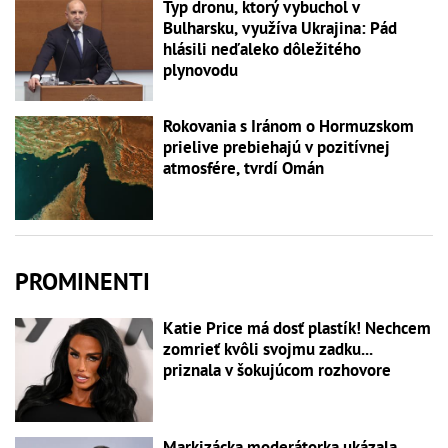
Typ dronu, ktorý vybuchol v
Bulharsku, využíva Ukrajina: Pád
hlásili neďaleko dôležitého
plynovodu
Rokovania s Iránom o Hormuzskom
prielive prebiehajú v pozitívnej
atmosfére, tvrdí Omán
PROMINENTI
Katie Price má dosť plastík! Nechcem
zomrieť kvôli svojmu zadku...
priznala v šokujúcom rozhovore
Markizácka moderátorka ukázala