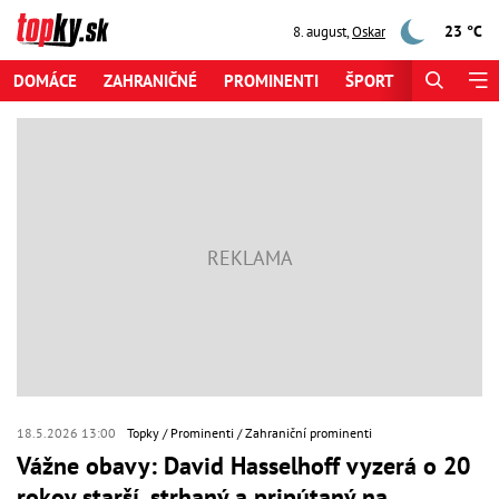
23 °C
8. august
,
Oskar
DOMÁCE
ZAHRANIČNÉ
PROMINENTI
ŠPORT
ZAUJÍMAV
18.5.2026 13:00
Topky
Prominenti
Zahraniční prominenti
Vážne obavy: David Hasselhoff vyzerá o 20
rokov starší, strhaný a pripútaný na