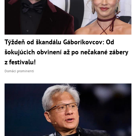
Týždeň od škandálu Gáboríkovcov: Od
šokujúcich obvinení až po nečakané zábery
z festivalu!
Domáci prominenti