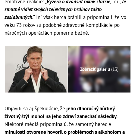
emotívne reakcie:
„Vyzerá o dvadsať rokov staršie,“
či
„Je
smutné vidieť svojich televíznych hrdinov takto
zoslabnutých.“
Iní však herca bránili a pripomínali, že vo
veku 73 rokov sú podobné zdravotné komplikácie po
náročných operáciách pomerne bežné.
Zobraziť galériu
(13)
Objavili sa aj špekulácie, že
jeho dlhoročný búrlivý
životný štýl mohol na jeho zdraví zanechať následky.
Niektoré médiá pripomínajú, že samotný herec
v
minulosti otvorene hovoril o problémoch s alkoholom a