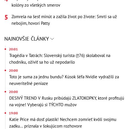
kolóny zo všetkých smerov
Zomrela na šesť minút a zažila život po živote: Smrti sa už
nebojím, hovorí Patty
NAJNOVŠIE ČLÁNKY
20:01
Tragédia v Tatrách: Slovenský turista (†76) skolaboval na
chodníku, oživiť sa ho už nepodarilo
20:00
Toto je suma za jednu bundu? Kúsok šéfa Nvidie vydražili za
neuveriteľné peniaze
20:00
DESIVÝ TREND V Rusku pribúdajú ZLATOKOPKY, ktoré profitujú
na vojne! Vyberajú si TÝCHTO mužov
19:00
Katie Price má dosť plastík! Nechcem zomrieť kvôli svojmu
zadku... priznala v šokujúcom rozhovore