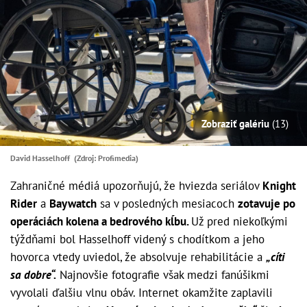
Zobraziť galériu
(13)
David Hasselhoff (Zdroj: Profimedia)
Zahraničné médiá upozorňujú, že hviezda seriálov
Knight
Rider
a
Baywatch
sa v posledných mesiacoch
zotavuje po
operáciách kolena a bedrového kĺbu.
Už pred niekoľkými
týždňami bol Hasselhoff videný s chodítkom a jeho
hovorca vtedy uviedol, že absolvuje rehabilitácie a
„cíti
sa dobre“.
Najnovšie fotografie však medzi fanúšikmi
vyvolali ďalšiu vlnu obáv. Internet okamžite zaplavili