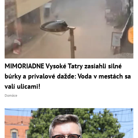
MIMORIADNE Vysoké Tatry zasiahli silné
búrky a prívalové dažde: Voda v mestách sa
valí ulicami!
Domáce