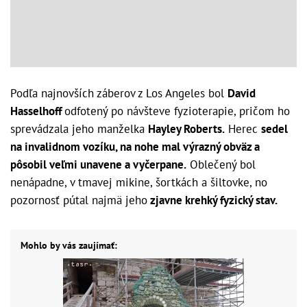
Podľa najnovších záberov z Los Angeles bol
David
Hasselhoff
odfotený po návšteve fyzioterapie, pričom ho
sprevádzala jeho manželka
Hayley Roberts.
Herec
sedel
na invalidnom vozíku, na nohe mal výrazný obväz a
pôsobil veľmi unavene a vyčerpane.
Oblečený bol
nenápadne, v tmavej mikine, šortkách a šiltovke, no
pozornosť pútal najmä jeho
zjavne krehký fyzický stav.
Mohlo by vás zaujímať: