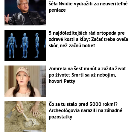
šéfa Nvidie vydražili za neuveriteľné
peniaze
5 najdôležitejších rád ortopéda pre
zdravé kosti a kĺby: Začať treba oveľa
skôr, než začnú bolieť
Zomrela na šesť minút a zažila život
po živote: Smrti sa už nebojím,
hovorí Patty
Čo sa tu stalo pred 3000 rokmi?
Archeológovia narazili na záhadné
pozostatky