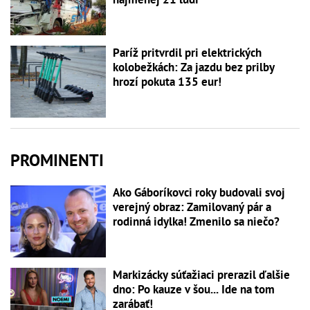
Paríž pritvrdil pri elektrických
kolobežkách: Za jazdu bez prilby
hrozí pokuta 135 eur!
PROMINENTI
Ako Gáboríkovci roky budovali svoj
verejný obraz: Zamilovaný pár a
rodinná idylka! Zmenilo sa niečo?
Markizácky súťažiaci prerazil ďalšie
dno: Po kauze v šou... Ide na tom
zarábať!