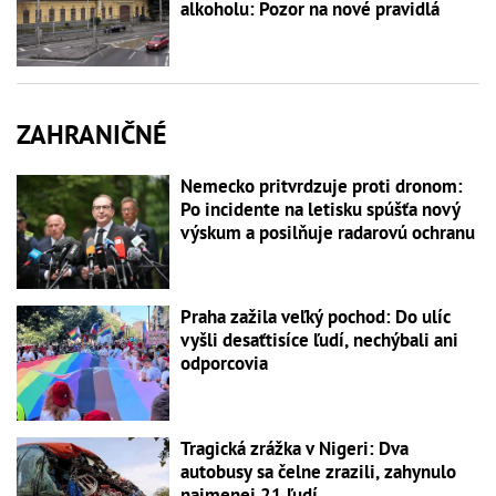
alkoholu: Pozor na nové pravidlá
ZAHRANIČNÉ
Nemecko pritvrdzuje proti dronom:
Po incidente na letisku spúšťa nový
výskum a posilňuje radarovú ochranu
Praha zažila veľký pochod: Do ulíc
vyšli desaťtisíce ľudí, nechýbali ani
odporcovia
Tragická zrážka v Nigeri: Dva
autobusy sa čelne zrazili, zahynulo
najmenej 21 ľudí