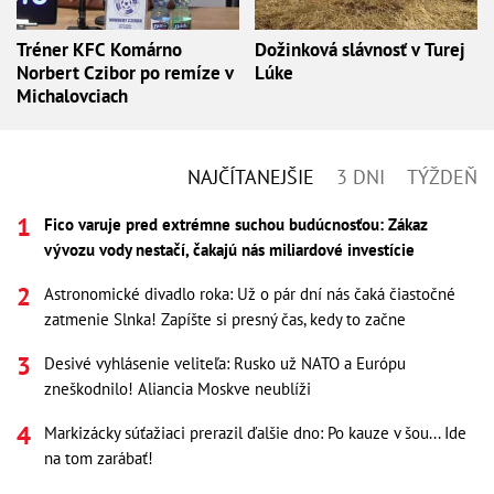
Tréner KFC Komárno
Dožinková slávnosť v Turej
Norbert Czibor po remíze v
Lúke
Michalovciach
NAJČÍTANEJŠIE
3 DNI
TÝŽDEŇ
Fico varuje pred extrémne suchou budúcnosťou: Zákaz
vývozu vody nestačí, čakajú nás miliardové investície
Astronomické divadlo roka: Už o pár dní nás čaká čiastočné
zatmenie Slnka! Zapíšte si presný čas, kedy to začne
Desivé vyhlásenie veliteľa: Rusko už NATO a Európu
zneškodnilo! Aliancia Moskve neublíži
Markizácky súťažiaci prerazil ďalšie dno: Po kauze v šou... Ide
na tom zarábať!