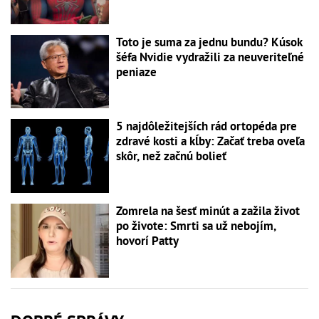
Toto je suma za jednu bundu? Kúsok
šéfa Nvidie vydražili za neuveriteľné
peniaze
5 najdôležitejších rád ortopéda pre
zdravé kosti a kĺby: Začať treba oveľa
skôr, než začnú bolieť
Zomrela na šesť minút a zažila život
po živote: Smrti sa už nebojím,
hovorí Patty