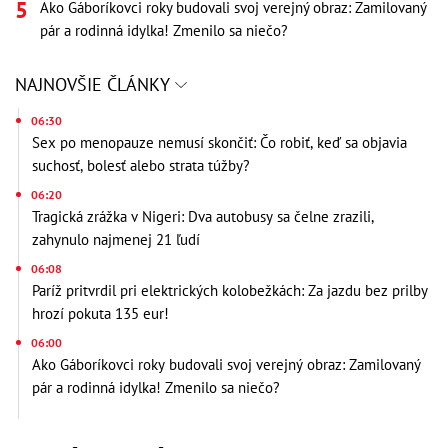
Ako Gáboríkovci roky budovali svoj verejný obraz: Zamilovaný
pár a rodinná idylka! Zmenilo sa niečo?
NAJNOVŠIE ČLÁNKY
06:30
Sex po menopauze nemusí skončiť: Čo robiť, keď sa objavia
suchosť, bolesť alebo strata túžby?
06:20
Tragická zrážka v Nigeri: Dva autobusy sa čelne zrazili,
zahynulo najmenej 21 ľudí
06:08
Paríž pritvrdil pri elektrických kolobežkách: Za jazdu bez prilby
hrozí pokuta 135 eur!
06:00
Ako Gáboríkovci roky budovali svoj verejný obraz: Zamilovaný
pár a rodinná idylka! Zmenilo sa niečo?