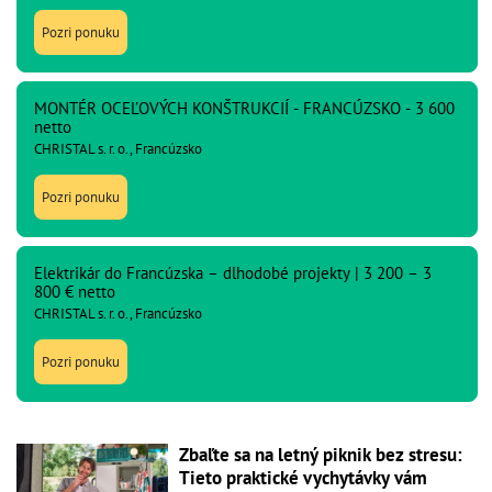
Pozri ponuku
MONTÉR OCEĽOVÝCH KONŠTRUKCIÍ - FRANCÚZSKO - 3 600
netto
CHRISTAL s. r. o., Francúzsko
Pozri ponuku
Elektrikár do Francúzska – dlhodobé projekty | 3 200 – 3
800 € netto
CHRISTAL s. r. o., Francúzsko
Pozri ponuku
Zbaľte sa na letný piknik bez stresu:
Tieto praktické vychytávky vám