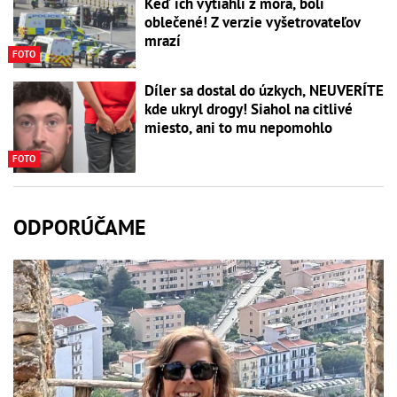
Keď ich vytiahli z mora, boli
oblečené! Z verzie vyšetrovateľov
mrazí
FOTO
Díler sa dostal do úzkych, NEUVERÍTE
kde ukryl drogy! Siahol na citlivé
miesto, ani to mu nepomohlo
FOTO
ODPORÚČAME