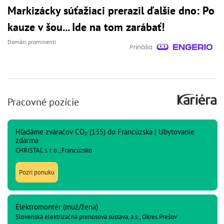
Markizácky súťažiaci prerazil ďalšie dno: Po
kauze v šou... Ide na tom zarábať!
Domáci prominenti
Pracovné pozície
Hľadáme zváračov CO₂ (135) do Francúzska | Ubytovanie
zdarma
CHRISTAL s. r. o., Francúzsko
Pozri ponuku
Elektromontér (muž/žena)
Slovenská elektrizačná prenosová sústava, a.s., Okres Prešov