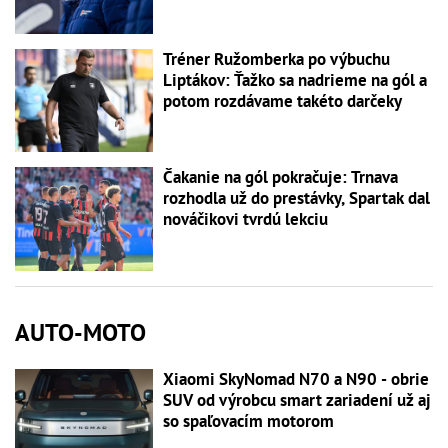
Tréner Ružomberka po výbuchu
Liptákov: Ťažko sa nadrieme na gól a
potom rozdávame takéto darčeky
Čakanie na gól pokračuje: Trnava
rozhodla už do prestávky, Spartak dal
nováčikovi tvrdú lekciu
AUTO-MOTO
Xiaomi SkyNomad N70 a N90 - obrie
SUV od výrobcu smart zariadení už aj
so spaľovacím motorom