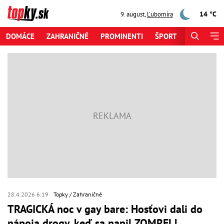
14 °C
9. august
,
Ľubomíra
DOMÁCE
ZAHRANIČNÉ
PROMINENTI
ŠPORT
ZAUJÍMAV
28.4.2026 6:19
Topky
Zahraničné
TRAGICKÁ noc v gay bare: Hosťovi dali do
nápoja drogy, keď sa napil ZOMREL!