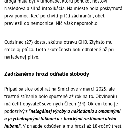
droga mala byť v limonáde, ktorú ponúkol hosťovi.
Nasledovala silná intoxikácia. Na mieste bola poskytnutá
prvá pomoc. Keď po chvíli prišli záchranári, obeť
previezli do nemocnice. Nič však nepomohlo.
Cudzinec (27) dostal akútnu otravu GHB. Zlyhalo mu
srdce aj pľúca. Tieto skutočnosti boli odhalené až pri
nariadenej pitve.
Zadržanému hrozí odňatie slobody
Prípad sa síce odohral na Smíchove v marci 2025, ale
trestné stíhanie bolo spustené až rok na to. Obvineniu
má čeliť obyvateľ severných Čiech (34). Okrem toho je
podozrivý z
"nelegálnej výroby a nakladania s omamnými
a psychotropnými látkami a s toxickými rastlinami alebo
hubami".
V príapde odsúdenia mu hrozí až 18-ročný trest