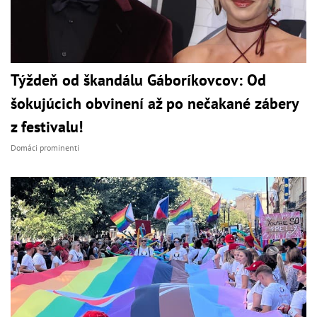
Týždeň od škandálu Gáboríkovcov: Od
šokujúcich obvinení až po nečakané zábery
z festivalu!
Domáci prominenti