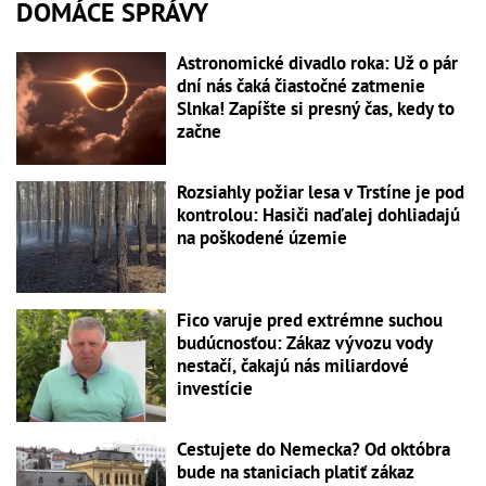
DOMÁCE SPRÁVY
Astronomické divadlo roka: Už o pár
dní nás čaká čiastočné zatmenie
Slnka! Zapíšte si presný čas, kedy to
začne
Rozsiahly požiar lesa v Trstíne je pod
kontrolou: Hasiči naďalej dohliadajú
na poškodené územie
Fico varuje pred extrémne suchou
budúcnosťou: Zákaz vývozu vody
nestačí, čakajú nás miliardové
investície
Cestujete do Nemecka? Od októbra
bude na staniciach platiť zákaz