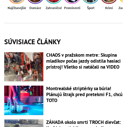
Najčítanejšie
Domáce
Zahraničné
Prominenti
Šport
Krimi
Zaují
SÚVISIACE ČLÁNKY
CHAOS v pražskom metre: Skupina
mladíkov počas jazdy odistila hasiaci
prístroj! Všetko si natáčali na VIDEO
Montrealské striptérky sa búria!
Plánujú štrajk pred pretekmi F1, chcú
TOTO
ZÁHADA okolo smrti TROCH dievčat: