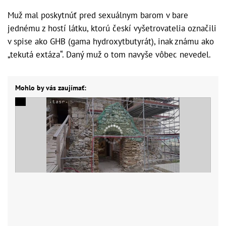
Muž mal poskytnúť pred sexuálnym barom v bare
jednému z hostí látku, ktorú českí vyšetrovatelia označili
v spise ako GHB (gama hydroxytbutyrát), inak známu ako
„tekutá extáza“. Daný muž o tom navyše vôbec nevedel.
Mohlo by vás zaujímať: