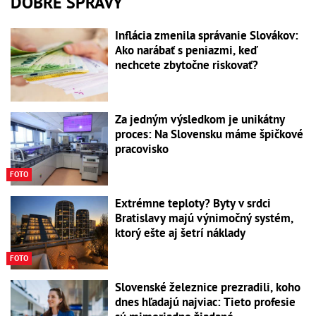
DOBRÉ SPRÁVY
Inflácia zmenila správanie Slovákov:
Ako narábať s peniazmi, keď
nechcete zbytočne riskovať?
Za jedným výsledkom je unikátny
proces: Na Slovensku máme špičkové
pracovisko
FOTO
Extrémne teploty? Byty v srdci
Bratislavy majú výnimočný systém,
ktorý ešte aj šetrí náklady
FOTO
Slovenské železnice prezradili, koho
dnes hľadajú najviac: Tieto profesie