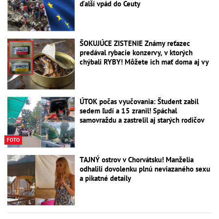
ďalší vpád do Ceuty
ŠOKUJÚCE ZISTENIE Známy reťazec
predával rybacie konzervy, v ktorých
chýbali RYBY! Môžete ich mať doma aj vy
ÚTOK počas vyučovania: Študent zabil
sedem ľudí a 15 zranil! Spáchal
samovraždu a zastrelil aj starých rodičov
FOTO
TAJNÝ ostrov v Chorvátsku! Manželia
odhalili dovolenku plnú neviazaného sexu
a pikatné detaily