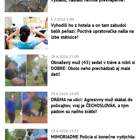
5.7.2026 5:00
Vyhodili ho z hotela a on tam zabudol
balík peňazí: Poctivá upratovačka našla na
izbe státisíce!
28.6.2026 21:00
Obnažený muž (45) sedel v tráve a robil si
DOBRE: Okolo neho prechádzali aj malé
deti!
28.6.2026 19:00
DRÁMA na ulici: Agresívny muž skákal do
policajtov, vraj je ČECHOSLOVÁK, a tým
pádom sú naňho krátki!
23.6.2026 13:57
MIMORIADNE Polícia si konečne vydýchla: