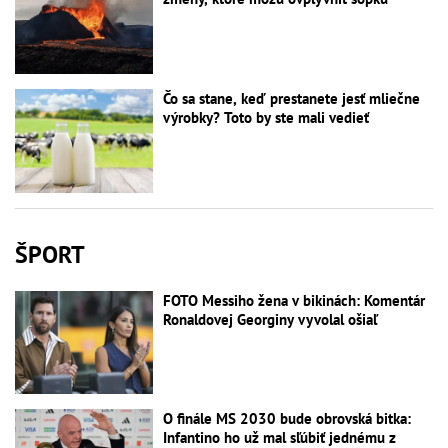
Čo sa stane, keď prestanete jesť mliečne
výrobky? Toto by ste mali vedieť
ŠPORT
FOTO Messiho žena v bikinách: Komentár
Ronaldovej Georginy vyvolal ošiaľ
O finále MS 2030 bude obrovská bitka:
Infantino ho už mal sľúbiť jednému z