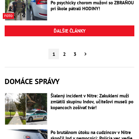
Po psychicky chorom mužovi so ZBRAŇOU
pri škole pátrali HODINY!
FOTO
ĎALŠIE ČLÁNKY
1
2
3
DOMÁCE SPRÁVY
Šialený incident v Nitre: Zakuklení muži
zmlátili skupinu Indov, učiteľovi museli po
kopancoch zošívať tvár!
Po brutálnom útoku na cudzincov v Nitre
skončil Ind v nemocnici: Polícia vec vedie