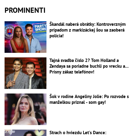
PROMINENTI
Škandál naberá obrátky: Kontroverzným
prípadom z markizáckej šou sa zaoberá
polícia!
Tajná svadba číslo 2? Tom Holland a
Zendaya sa poriadne buchli po vrecku a...
Prísny zákaz telefónov!
Šok v rodine Angeliny Jolie: Po rozvode s
manželkou priznal - som gay!
Strach o hviezdu Let's Dance: