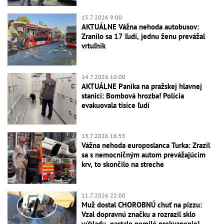
15.7.2026 9:00
AKTUÁLNE Vážna nehoda autobusov:
Zranilo sa 17 ľudí, jednu ženu prevážal
vrtuľník
14.7.2026 10:00
AKTUÁLNE Panika na pražskej hlavnej
stanici: Bombová hrozba! Polícia
evakuovala tisíce ľudí
13.7.2026 16:55
Vážna nehoda europoslanca Turka: Zrazil
sa s nemocničným autom prevážajúcim
krv, to skončilo na streche
11.7.2026 22:00
Muž dostal CHOROBNÚ chuť na pizzu:
Vzal dopravnú značku a rozrazil sklo
výkladu, nastalo nemilé prekvapenie!