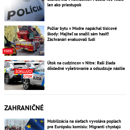
len ako priestupok
Požiar bytu v Modre napáchal tisícové
škody: Majiteľ sa snažil sám hasiť!
Záchranári evakuovali ľudí
FOTO
Útok na cudzincov v Nitre: Raši žiada
dôsledné vyšetrovanie a odsudzuje násilie
ZAHRANIČNÉ
Mobilizácia na sieťach vyvoláva poplach
pre Európsku komisiu: Migranti chystajú