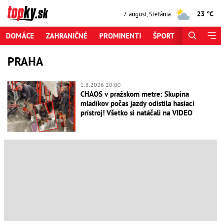
23 °C
7. august
,
Štefánia
DOMÁCE
ZAHRANIČNÉ
PROMINENTI
ŠPORT
ZAUJÍMAV
PRAHA
1.8.2026 20:00
CHAOS v pražskom metre: Skupina
mladíkov počas jazdy odistila hasiaci
prístroj! Všetko si natáčali na VIDEO