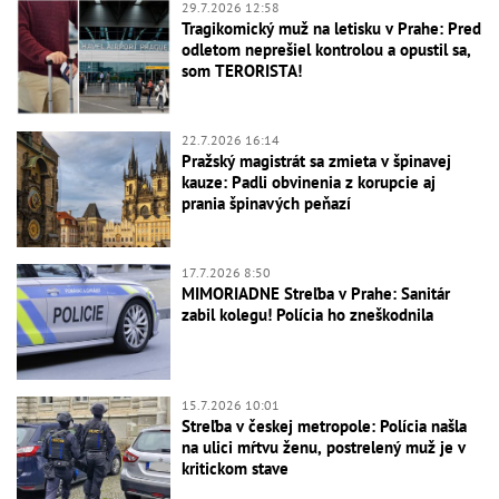
29.7.2026 12:58
Tragikomický muž na letisku v Prahe: Pred
odletom neprešiel kontrolou a opustil sa,
som TERORISTA!
22.7.2026 16:14
Pražský magistrát sa zmieta v špinavej
kauze: Padli obvinenia z korupcie aj
prania špinavých peňazí
17.7.2026 8:50
MIMORIADNE Streľba v Prahe: Sanitár
zabil kolegu! Polícia ho zneškodnila
15.7.2026 10:01
Streľba v českej metropole: Polícia našla
na ulici mŕtvu ženu, postrelený muž je v
kritickom stave