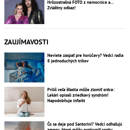
Hrôzostrašná FOTO z nemocnice a...
Zvláštny odkaz!
ZAUJÍMAVOSTI
Neviete zaspať pre horúčavy? Vedci radia
8 jednoduchých trikov
Príliš veľa šťastia môže zlomiť srdce:
Lekári opísali zriedkavý syndróm!
Napodobňuje infarkt
Čo sa deje pod Santorini? Vedci odhaľujú
zmeny, ktoré môžu ovplyvniť sopku