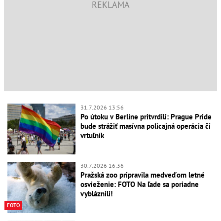
31.7.2026 13:56
Po útoku v Berlíne pritvrdili: Prague Pride
bude strážiť masívna policajná operácia či
vrtuľník
30.7.2026 16:36
Pražská zoo pripravila medveďom letné
osvieženie: FOTO Na ľade sa poriadne
vybláznili!
FOTO