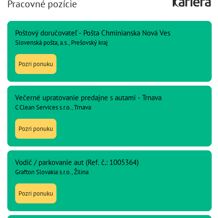
Pracovné pozície
Poštový doručovateľ - Pošta Chminianska Nová Ves
Slovenská pošta, a.s., Prešovský kraj
Pozri ponuku
Večerné upratovanie predajne s autami - Trnava
C Clean Services s.r.o., Trnava
Pozri ponuku
Vodič / parkovanie aut (Ref. č.: 1005364)
Grafton Slovakia s.r.o., Žilina
Pozri ponuku