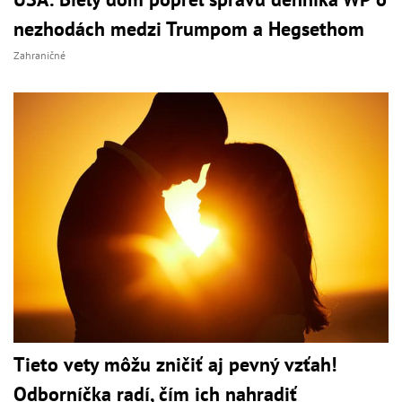
nezhodách medzi Trumpom a Hegsethom
Zahraničné
Tieto vety môžu zničiť aj pevný vzťah!
Odborníčka radí, čím ich nahradiť