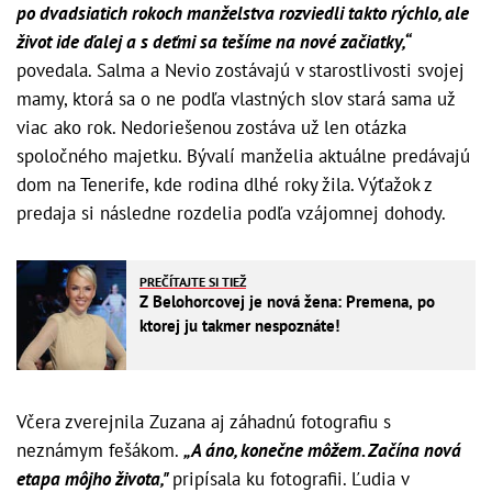
po dvadsiatich rokoch manželstva rozviedli takto rýchlo, ale
život ide ďalej a s deťmi sa tešíme na nové začiatky,“
povedala. Salma a Nevio zostávajú v starostlivosti svojej
mamy, ktorá sa o ne podľa vlastných slov stará sama už
viac ako rok. Nedoriešenou zostáva už len otázka
spoločného majetku. Bývalí manželia aktuálne predávajú
dom na Tenerife, kde rodina dlhé roky žila. Výťažok z
predaja si následne rozdelia podľa vzájomnej dohody.
PREČÍTAJTE SI TIEŽ
Z Belohorcovej je nová žena: Premena, po
ktorej ju takmer nespoznáte!
Včera zverejnila Zuzana aj záhadnú fotografiu s
neznámym fešákom.
„A áno, konečne môžem. Začína nová
etapa môjho života,"
pripísala ku fotografii. Ľudia v