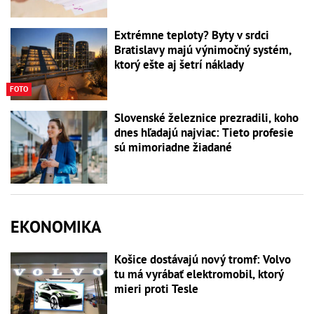
Extrémne teploty? Byty v srdci
Bratislavy majú výnimočný systém,
ktorý ešte aj šetrí náklady
FOTO
Slovenské železnice prezradili, koho
dnes hľadajú najviac: Tieto profesie
sú mimoriadne žiadané
EKONOMIKA
Košice dostávajú nový tromf: Volvo
tu má vyrábať elektromobil, ktorý
mieri proti Tesle