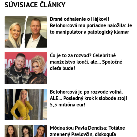
SÚVISIACE ČLÁNKY
Drsné odhalenie o Hájkovi!
Belohorcová mu poriadne naložila: Je
to manipulátor a patologický klamár
Čo je to za rozvod? Celebritné
manželstvo končí, ale... Spoločné
dieťa bude!
Belohorcová je po rozvode voľná,
ALE... Posledný krok k slobode stojí
5,5 milióna eur!
Módna šou Pavla Dendisa: Totálne
zmenený Pavlovčin, diskoguľa