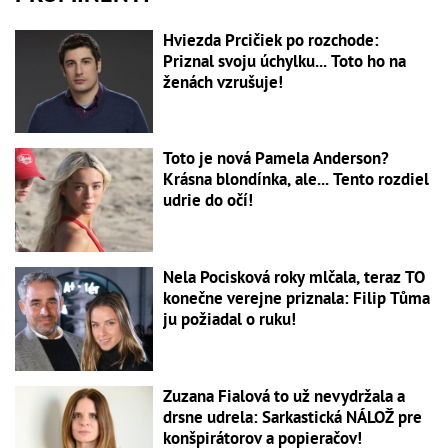
Hviezda Prcičiek po rozchode:
Priznal svoju úchylku... Toto ho na
ženách vzrušuje!
Toto je nová Pamela Anderson?
Krásna blondínka, ale... Tento rozdiel
udrie do očí!
Nela Pocisková roky mlčala, teraz TO
konečne verejne priznala: Filip Tůma
ju požiadal o ruku!
Zuzana Fialová to už nevydržala a
drsne udrela: Sarkastická NÁLOŽ pre
konšpirátorov a popieračov!