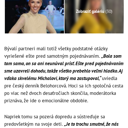
Zobraziť galériu
(30)
Bývalí partneri mali totiž všetky podstatné otázky
vyriešené ešte pred samotným pojednávaním.
„Bola som
tam sama, on sa ani neunúval prísť. Ešte pred pojednávaním
sme uzavreli dohodu, takže všetko prebehlo veľmi hladko. Aj
vďaka skvelému Michalovi, ktorý ma zastupoval,“
uviedla
pre český denník Belohorcová. Hoci sa ich spoločná cesta
po viac než dvoch desaťročiach skončila, moderátorka
priznáva, že ide o emocionálne obdobie.
Napriek tomu sa pozerá dopredu a sústreďuje sa
predovšetkým na svoje deti.
„Je to trochu smutné, že nás