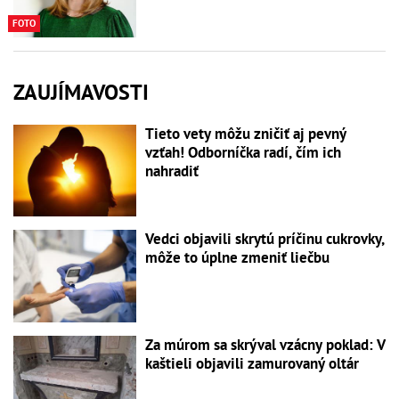
FOTO
ZAUJÍMAVOSTI
Tieto vety môžu zničiť aj pevný
vzťah! Odborníčka radí, čím ich
nahradiť
Vedci objavili skrytú príčinu cukrovky,
môže to úplne zmeniť liečbu
Za múrom sa skrýval vzácny poklad: V
kaštieli objavili zamurovaný oltár