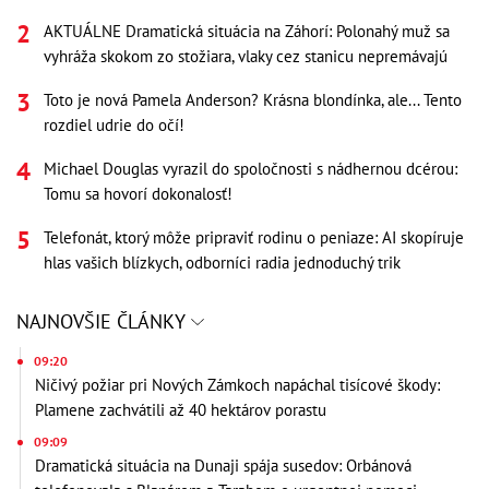
AKTUÁLNE Dramatická situácia na Záhorí: Polonahý muž sa
vyhráža skokom zo stožiara, vlaky cez stanicu nepremávajú
Toto je nová Pamela Anderson? Krásna blondínka, ale... Tento
rozdiel udrie do očí!
Michael Douglas vyrazil do spoločnosti s nádhernou dcérou:
Tomu sa hovorí dokonalosť!
Telefonát, ktorý môže pripraviť rodinu o peniaze: AI skopíruje
hlas vašich blízkych, odborníci radia jednoduchý trik
NAJNOVŠIE ČLÁNKY
09:20
Ničivý požiar pri Nových Zámkoch napáchal tisícové škody:
Plamene zachvátili až 40 hektárov porastu
09:09
Dramatická situácia na Dunaji spája susedov: Orbánová