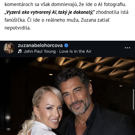
komentároch sa však domnievajú, že ide o AI fotografiu.
„Vyzerá ako vytvorený AI, taký je dokonalý,"
zhodnotila istá
fanúšička. Či ide o reálneho muža, Zuzana zatiaľ
nepotvrdila.