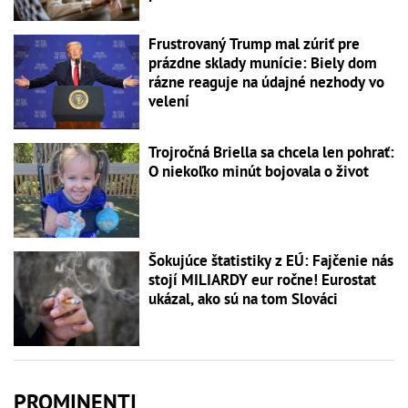
Frustrovaný Trump mal zúriť pre
prázdne sklady munície: Biely dom
rázne reaguje na údajné nezhody vo
velení
Trojročná Briella sa chcela len pohrať:
O niekoľko minút bojovala o život
Šokujúce štatistiky z EÚ: Fajčenie nás
stojí MILIARDY eur ročne! Eurostat
ukázal, ako sú na tom Slováci
PROMINENTI