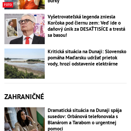
búrky
FOTO
Vyšetrovateľská legenda zniesla
Korčoka pod čiernu zem: Veď ide o
daňový únik za DESAŤTISÍCE a trestá
sa basou!
Kritická situácia na Dunaji: Slovensko
pomáha Maďarsku udržať prietok
vody, hrozí odstavenie elektrárne
ZAHRANIČNÉ
Dramatická situácia na Dunaji spája
susedov: Orbánová telefonovala s
Blanárom a Tarabom o urgentnej
pomoci