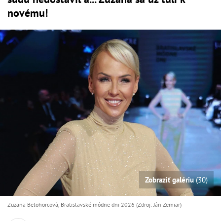
novému!
Zobraziť galériu
(30)
Zuzana Belohorcová, Bratislavské módne dni 2026 (Zdroj: Ján Zemiar)