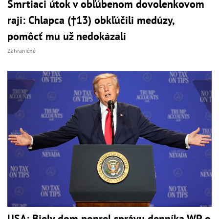
Smrtiaci útok v obľúbenom dovolenkovom
raji: Chlapca (†13) obkľúčili medúzy,
pomôcť mu už nedokázali
Zahraničné
USA: Biely dom poprel správu denníka WP o