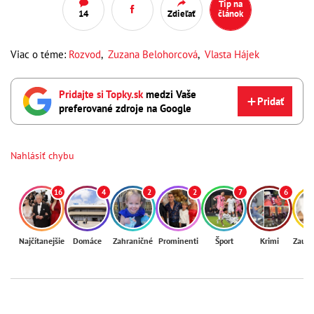
Tip na
14
Zdieľať
článok
Viac o téme:
Rozvod
,
Zuzana Belohorcová
,
Vlasta Hájek
Pridajte si Topky.sk
medzi Vaše
Pridať
preferované zdroje na Google
Nahlásiť chybu
16
4
2
2
7
6
Najčítanejšie
Domáce
Zahraničné
Prominenti
Šport
Krimi
Zaují