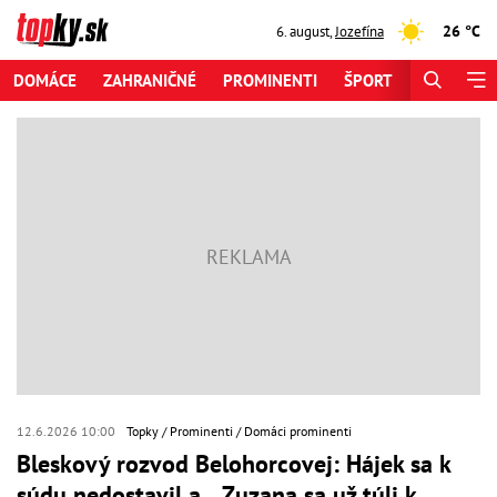
26 °C
6. august
,
Jozefína
DOMÁCE
ZAHRANIČNÉ
PROMINENTI
ŠPORT
ZAUJÍMAV
12.6.2026 10:00
Topky
Prominenti
Domáci prominenti
Bleskový rozvod Belohorcovej: Hájek sa k
súdu nedostavil a... Zuzana sa už túli k