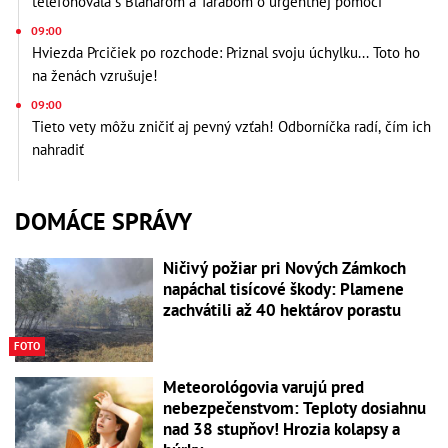
telefonovala s Blanárom a Tarabom o urgentnej pomoci
09:00
Hviezda Prcičiek po rozchode: Priznal svoju úchylku... Toto ho
na ženách vzrušuje!
09:00
Tieto vety môžu zničiť aj pevný vzťah! Odborníčka radí, čím ich
nahradiť
DOMÁCE SPRÁVY
Ničivý požiar pri Nových Zámkoch
napáchal tisícové škody: Plamene
zachvátili až 40 hektárov porastu
FOTO
Meteorológovia varujú pred
nebezpečenstvom: Teploty dosiahnu
nad 38 stupňov! Hrozia kolapsy a