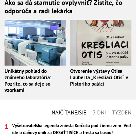
Ako sa dá starnutie ovplyvniť? Zistite, čo
odporúča a radí lekárka
Unikátny pohľad do
Otvorenie výstavy Otisa
známeho laboratória:
Lauberta „Kresliaci Otis“ v
Pozrite, čo sa deje so
Pistoriho paláci
vzorkami
NAJČÍTANEJŠIE
3 DNI
TÝŽDEŇ
Vyšetrovateľská legenda zniesla Korčoka pod čiernu zem: Veď
ide o daňový únik za DESAŤTISÍCE a trestá sa basou!