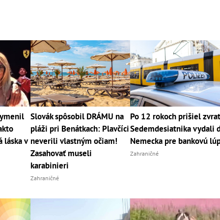
vymenil
Slovák spôsobil DRÁMU na
Po 12 rokoch prišiel zvrat
akto
pláži pri Benátkach: Plavčíci
Sedemdesiatnika vydali 
 láska v
neverili vlastným očiam!
Nemecka pre bankovú lú
Zasahovať museli
Zahraničné
karabinieri
Zahraničné