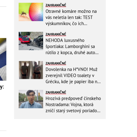
ZAHRANIČNÉ
Otravné komáre možno na
vás neletia len tak: TEST
výskumníkov, čo ich
priťahujú najviac?
ZAHRANIČNÉ
NEHODA luxusného
športiaka: Lamborghini sa
rútilo z kopca, druhé auto
dopadlo po čelnej zrážke
ZAHRANIČNÉ
horšie
Dovolenka na H*VNO! Muž
zverejnil VIDEO toalety v
Grécku, kde je papier iba na
y:
OKRASU: Utrieť sa musíte ísť
ZAHRANIČNÉ
do kuchyne
Hrozivá predpoveď čínskeho
Nostradama: Vojna, ktorá
zničí starý svetový poriadok!
Už sa viackrát nemýlil