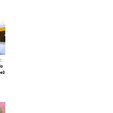
:
do
pež