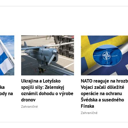
Ukrajina a Lotyšsko
NATO reaguje na hrozb
íka
spojili sily: Zelenskyj
Vojaci začali dôležité
kody na
oznámil dohodu o výrobe
operácie na ochranu
dronov
Švédska a susedného
Fínska
Zahraničné
Zahraničné