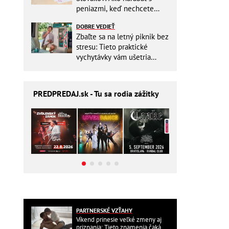
peniazmi, keď nechcete
zbytočne riskovať?
DOBRE VEDIEŤ
Zbaľte sa na letný piknik bez
stresu: Tieto praktické
vychytávky vám ušetria
miesto v batohu!
PREDPREDAJ
.sk - Tu sa rodia zážitky
PARTNERSKÉ VZŤAHY
Víkend prinesie veľké zmeny aj
priznania: Tieto znamenia čaká