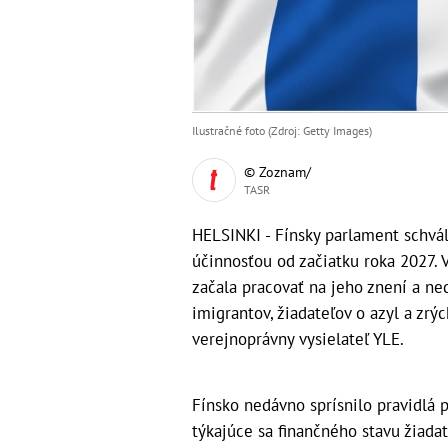
Ilustračné foto (Zdroj: Getty Images)
© Zoznam/
TASR
HELSINKI - Fínsky parlament schvál
účinnosťou od začiatku roka 2027. 
začala pracovať na jeho znení a ne
imigrantov, žiadateľov o azyl a zrý
verejnoprávny vysielateľ YLE.
Fínsko nedávno sprísnilo pravidlá 
týkajúce sa finančného stavu žiada