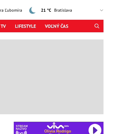
jtra Ľubomíra
21 °C
 TV
LIFESTYLE
VOĽNÝ ČAS
STREAM
NAŽIVO
Olivia Rodrigo