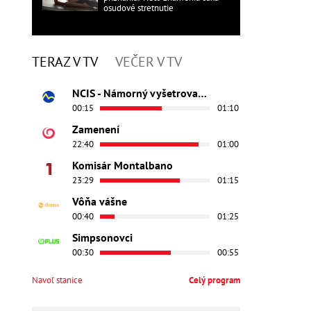
osudové stretnutie
TERAZ V TV
VEČER V TV
NCIS - Námorný vyšetrovací úrad
00:15
01:10
Zamenení
22:40
01:00
Komisár Montalbano
23:29
01:15
Vôňa vášne
00:40
01:25
Simpsonovci
00:30
00:55
Navoľ stanice
Celý program