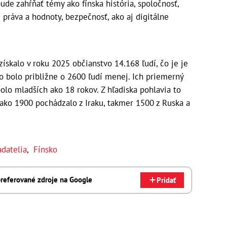
ude zahŕňať témy ako fínska história, spoločnosť,
é práva a hodnoty, bezpečnosť, ako aj digitálne
získalo v roku 2025 občianstvo 14.168 ľudí, čo je je
o bolo približne o 2600 ľudí menej. Ich priemerný
olo mladších ako 18 rokov. Z hľadiska pohlavia to
ako 1900 pochádzalo z Iraku, takmer 1500 z Ruska a
adatelia
,
Fínsko
referované zdroje na Google
Pridať