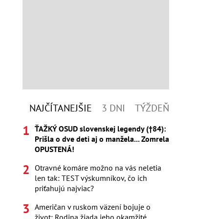
NAJČÍTANEJŠIE
3 DNI
TÝŽDEŇ
ŤAŽKÝ OSUD slovenskej legendy (†84):
Prišla o dve deti aj o manžela... Zomrela
OPUSTENÁ!
Otravné komáre možno na vás neletia
len tak: TEST výskumníkov, čo ich
priťahujú najviac?
Američan v ruskom väzení bojuje o
život: Rodina žiada jeho okamžité