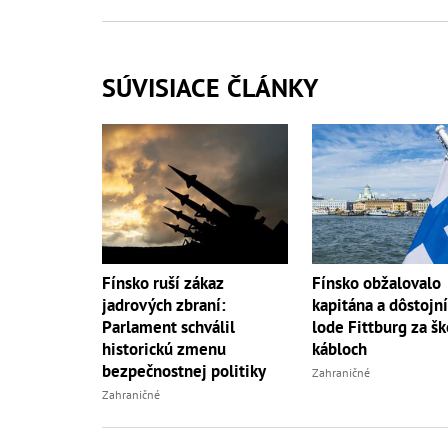
SÚVISIACE ČLÁNKY
Fínsko ruší zákaz
Fínsko obžalovalo
jadrových zbraní:
kapitána a dôstojn
Parlament schválil
lode Fittburg za š
historickú zmenu
kábloch
bezpečnostnej politiky
Zahraničné
Zahraničné