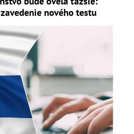
anstvo bude oveľa ťažšie:
 zavedenie nového testu