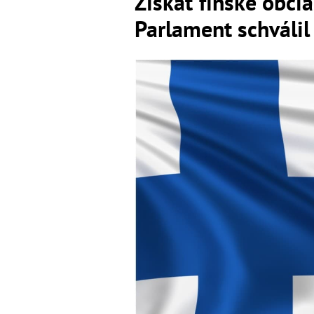
Získať fínske obči
Parlament schválil