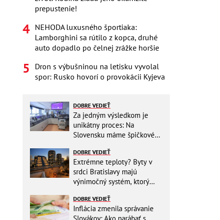
prepustenie!
NEHODA luxusného športiaka:
Lamborghini sa rútilo z kopca, druhé
auto dopadlo po čelnej zrážke horšie
Dron s výbušninou na letisku vyvolal
spor: Rusko hovorí o provokácii Kyjeva
DOBRE VEDIEŤ
Za jedným výsledkom je
unikátny proces: Na
Slovensku máme špičkové
pracovisko
DOBRE VEDIEŤ
Extrémne teploty? Byty v
srdci Bratislavy majú
výnimočný systém, ktorý
ešte aj šetrí náklady
DOBRE VEDIEŤ
Inflácia zmenila správanie
Slovákov: Ako narábať s