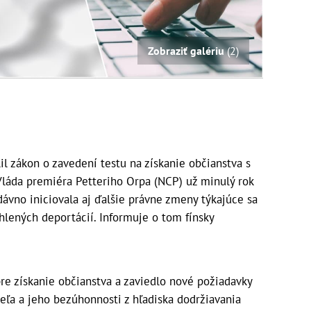
Zobraziť galériu
(2)
il zákon o zavedení testu na získanie občianstva s
Vláda premiéra Petteriho Orpa (NCP) už minulý rok
dávno iniciovala aj ďalšie právne zmeny týkajúce sa
chlených deportácií. Informuje o tom fínsky
pre získanie občianstva a zaviedlo nové požiadavky
teľa a jeho bezúhonnosti z hľadiska dodržiavania