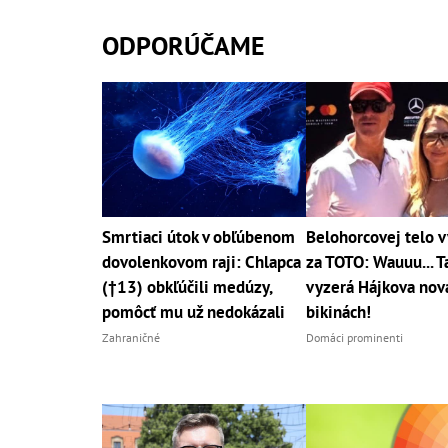
ODPORÚČAME
Smrtiaci útok v obľúbenom
Belohorcovej telo 
dovolenkovom raji: Chlapca
za TOTO: Wauuu... T
(†13) obkľúčili medúzy,
vyzerá Hájkova nová
pomôcť mu už nedokázali
bikinách!
Zahraničné
Domáci prominenti