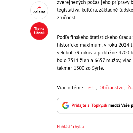
zverejnených počas jeho prípravy b
legislatíva, kultúra, základné ľudsk
Zdieľať
zručnosti.
Tip na
článok
Podľa fínskeho štatistického úradu 
historické maximum, v roku 2024 t
vek bol 29 rokov a približne 4200 b
bolo 7511 žien a 6657 mužov, viac 
takmer 1300 zo Sýrie.
Viac o téme:
Test
,
Občianstvo
,
Ži
Pridajte si Topky.sk
medzi Vaše p
Nahlásiť chybu