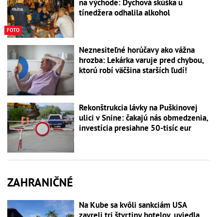
na východe: Dychová skúška u
tínedžera odhalila alkohol
FOTO
Neznesiteľné horúčavy ako vážna
hrozba: Lekárka varuje pred chybou,
ktorú robí väčšina starších ľudí!
Rekonštrukcia lávky na Puškinovej
ulici v Snine: čakajú nás obmedzenia,
investícia presiahne 50-tisíc eur
ZAHRANIČNÉ
Na Kube sa kvôli sankciám USA
zavreli tri štvrtiny hotelov, uviedla