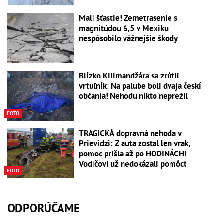
Mali šťastie! Zemetrasenie s
magnitúdou 6,5 v Mexiku
nespôsobilo vážnejšie škody
Blízko Kilimandžára sa zrútil
vrtuľník: Na palube boli dvaja českí
občania! Nehodu nikto neprežil
FOTO
TRAGICKÁ dopravná nehoda v
Prievidzi: Z auta zostal len vrak,
pomoc prišla až po HODINÁCH!
Vodičovi už nedokázali pomôcť
FOTO
ODPORÚČAME