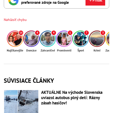
Pridať
preferované zdroje na Google
Nahlásiť chybu
16
4
4
1
7
3
Najčítanejšie
Domáce
Zahraničné
Prominenti
Šport
Krimi
Zaují
SÚVISIACE ČLÁNKY
AKTUÁLNE Na východe Slovenska
uviazol autobus plný detí: Rázny
zásah hasičov!