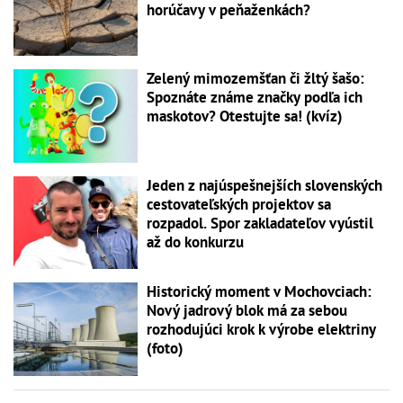
horúčavy v peňaženkách?
Zelený mimozemšťan či žltý šašo:
Spoznáte známe značky podľa ich
maskotov? Otestujte sa! (kvíz)
Jeden z najúspešnejších slovenských
cestovateľských projektov sa
rozpadol. Spor zakladateľov vyústil
až do konkurzu
Historický moment v Mochovciach:
Nový jadrový blok má za sebou
rozhodujúci krok k výrobe elektriny
(foto)