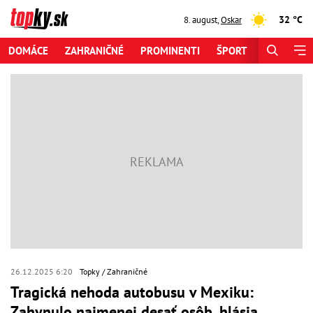
32 °C
8. august
,
Oskar
DOMÁCE
ZAHRANIČNÉ
PROMINENTI
ŠPORT
ZAUJÍMAV
26.12.2025 6:20
Topky
Zahraničné
Tragická nehoda autobusu v Mexiku:
Zahynulo najmenej desať osôb, hlásia