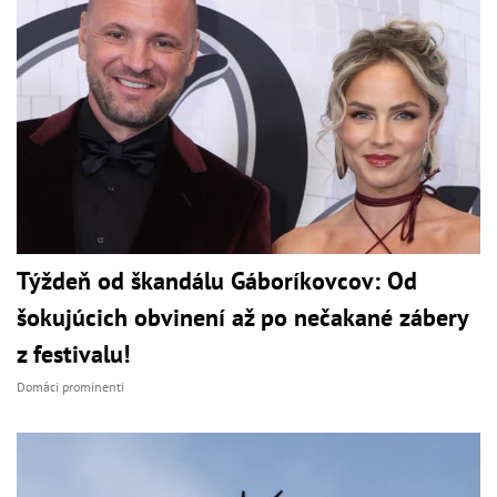
Týždeň od škandálu Gáboríkovcov: Od
šokujúcich obvinení až po nečakané zábery
z festivalu!
Domáci prominenti