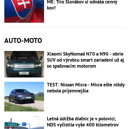
ME: Trio Slovákov si odnáša cenný
kov!
AUTO-MOTO
Xiaomi SkyNomad N70 a N90 - obrie
SUV od výrobcu smart zariadení už aj
so spaľovacím motorom
TEST: Nissan Micra - Micra ešte nikdy
nebola príjemnejšia
Letná údržba diaľnic je v polovici,
NDS vyčistila vyše 400 kilometrov