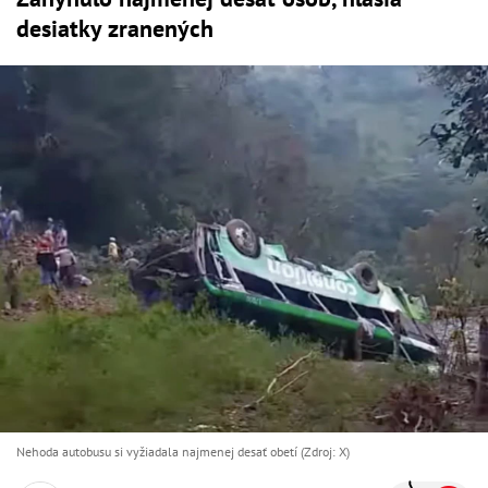
desiatky zranených
Nehoda autobusu si vyžiadala najmenej desať obetí (Zdroj: X)