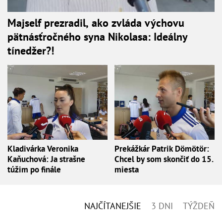
Majself prezradil, ako zvláda výchovu
pätnásťročného syna Nikolasa: Ideálny
tínedžer?!
Kladivárka Veronika
Prekážkár Patrik Dömötör:
Kaňuchová: Ja strašne
Chcel by som skončiť do 15.
túžim po finále
miesta
NAJČÍTANEJŠIE
3 DNI
TÝŽDEŇ