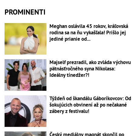
PROMINENTI
Meghan oslávila 45 rokov, kráľovská
rodina sa na ňu vykašľala! Prišlo jej
jediné prianie od...
Majself prezradil, ako zvláda výchovu
pätnásťročného syna Nikolasa:
Ideálny tínedžer?!
Týždeň od škandálu Gáboríkovcov: Od
šokujúcich obvinení až po nečakané
zábery z festivalu!
Český mediálny magnát skončil po