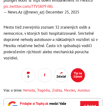
plunges 600ft & flips down embankment in Mexico
pic.twitter.com/7TVSKPFrRG
— News.Az (@news_az)
December 25, 2025
Mesto tiež zverejnilo zoznam 32 zranených osôb a
nemocnice, v ktorých boli hospitalizované. Smrteľné
dopravné nehody autobusov a nákladných vozidiel sú v
Mexiku relatívne bežné. Často ich spôsobujú vodiči
prekročením rýchlosti alebo mechanická porucha
vozidiel.
Tip na
0
Zdieľať
článok
Viac o téme:
Nehoda
,
Tragédia
,
Zrážka
,
Mexiko
,
Autobus
Pridajte si Topky.sk
medzi Vaše