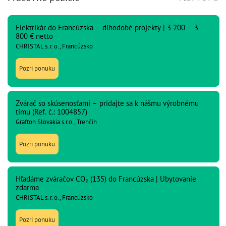
Elektrikár do Francúzska – dlhodobé projekty | 3 200 – 3
800 € netto
CHRISTAL s. r. o., Francúzsko
Pozri ponuku
Zvárač so skúsenosťami – pridajte sa k nášmu výrobnému
tímu (Ref. č.: 1004857)
Grafton Slovakia s.r.o., Trenčín
Pozri ponuku
Hľadáme zváračov CO₂ (135) do Francúzska | Ubytovanie
zdarma
CHRISTAL s. r. o., Francúzsko
Pozri ponuku