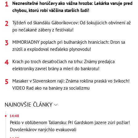
Neznesiteľné horúčavy ako vážna hrozba: Lekárka varuje pred
chybou, ktorú robí väčšina starších ľudí!
Týždeň od škandálu Gáboríkovcov: Od šokujúcich obvinení až
po nečakané zábery z festivalu!
MIMORIADNY poplach pri bulharských hraniciach: Dron sa
zrútil a explodoval neďaleko plynovodu!
Krach po troch desaťročiach na trhu: Známy predajca
elektroniky zavrel brány a mieri do bankrotu!
Masaker v Slovenskom raji: Známa roklina praská vo švíkoch!
VIDEO Rad ako na banány za socializmu
NAJNOVŠIE ČLÁNKY
14:48
Peklo v obľúbenom Taliansku: Pri Gardskom jazere zúri požiar!
Dovolenkárov narýchlo evakuovali