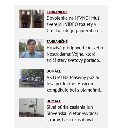
ZAHRANIČNÉ
Dovolenka na H*VNO! Muž
zverejnil VIDEO toalety v
Grécku, kde je papier iba na
OKRASU: Utrieť sa musíte ísť
ZAHRANIČNÉ
do kuchyne
Hrozivá predpoveď čínskeho
Nostradama: Vojna, ktorá
zničí starý svetový poriadok!
Už sa viackrát nemýlil
DOMÁCE
AKTUÁLNE Masívny požiar
lesa pri Trstíne: Hasičom
komplikuje boj s plameňmi
silný vietor, na miesto
DOMÁCE
smeruje vrtuľník
Silná búrka zasiahla juh
Slovenska: Vietor vyvracal
stromy, hasiči zasahovali