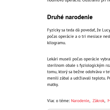
hodinovú operáciu. Odstránili pri 
Druhé narodenie
Fyzicky sa teda dá povedať, že Lucy
počas operácie a o tri mesiace nes
kilogramu.
Lekári museli počas operácie vybra
sterilnom obale s fyziologickým r
tomu, ktorý sa bežne odohráva v t
menili zábal a udržiavali teplotu. 
matky.
Viac o téme:
Narodenie
,
Zákrok
,
M