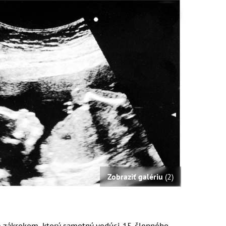
Zobraziť galériu
(2)