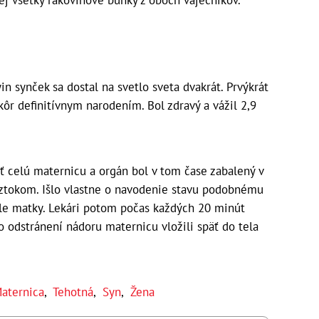
nej všetky rakovinové bunky z oboch vaječníkov.
in synček sa dostal na svetlo sveta dvakrát. Prvýkrát
kôr definitívnym narodením. Bol zdravý a vážil 2,9
ť celú maternicu a orgán bol v tom čase zabalený v
oztokom. Išlo vlastne o navodenie stavu podobnému
ele matky. Lekári potom počas každých 20 minút
Po odstránení nádoru maternicu vložili späť do tela
aternica
,
Tehotná
,
Syn
,
Žena