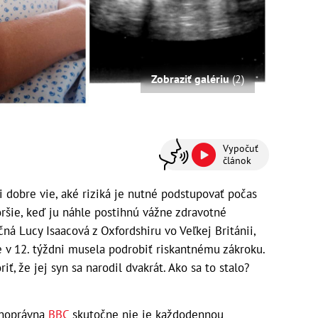
Zobraziť galériu
(2)
Vypočuť
článok
obre vie, aké riziká je nutné podstupovať počas
oršie, keď ju náhle postihnú vážne zdravotné
ná Lucy Isaacová z Oxfordshiru vo Veľkej Británii,
 v 12. týždni musela podrobiť riskantnému zákroku.
, že jej syn sa narodil dvakrát. Ako sa to stalo?
ejnoprávna
BBC
skutočne nie je každodennou