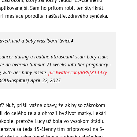
ým zákrokom, ktorý samotný vedúci 15-členného
likovanejší. Sám ho pritom robil len štyrikrát.
tri mesiace porodila, našťastie, zdravého synčeka.
aved, and a baby was ‘born’ twice⬇️
cancer during a routine ultrasound scan, Lucy Isaac
ve an ovarian tumour 21 weeks into her pregnancy -
, with her baby inside.
pic.twitter.com/RB9fX134xy
OUHospitals)
April 22, 2025
ť? Nuž, prišli vážne obavy, že ak by so zákrokom
il do celého tela a ohrozil by život matky. Lekári
skopie, pretože Lucy už bola vo vysokom štádiu
tenstva sa teda 15-členný tím pripravoval na 5-