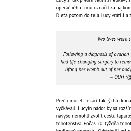
Lucy si tak prešla veľmi zriedkav
operačného tímu označil za najkomp
Dieťa potom do tela Lucy vrátili a 
Two lives were s
Following a diagnosis of ovarian 
had life-changing surgery to remo
lifting her womb out of her body
— OUH (@
Prečo museli lekári tak rýchlo kona
vyčkávali, Lucyin nádor by sa rozšír
navyše nemohli zvoliť cestu laparo
tehotenstva. Počas 20. týždňa teho