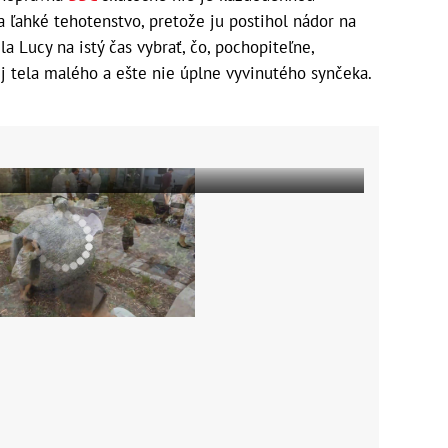
 ľahké tehotenstvo, pretože ju postihol nádor na
la Lucy na istý čas vybrať, čo, pochopiteľne,
ej tela malého a ešte nie úplne vyvinutého synčeka.