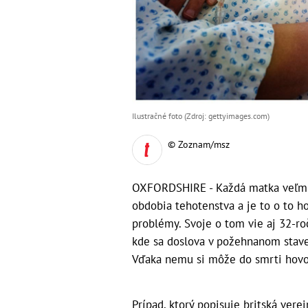
Ilustračné foto (Zdroj: gettyimages.com)
© Zoznam/msz
OXFORDSHIRE - Každá matka veľmi d
obdobia tehotenstva a je to o to h
problémy. Svoje o tom vie aj 32-roč
kde sa doslova v požehnanom stave
Vďaka nemu si môže do smrti hovoriť
Prípad, ktorý popisuje britská ver