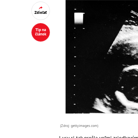
Zdieľať
Tip na
článok
(Zdroj: gettyimages.com)