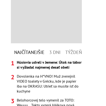
NAJČÍTANEJŠIE
3 DNI
TÝŽDEŇ
Húsíovia udreli v Jemene: Útok na tábor
si vyžiadal najmenej desať obetí
Dovolenka na H*VNO! Muž zverejnil
VIDEO toalety v Grécku, kde je papier
iba na OKRASU: Utrieť sa musíte ísť do
kuchyne
Belohorcovej telo vymenil za TOTO:
Wauuu... Takto vyzerá Hájkova nová