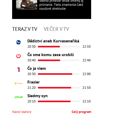
Víkend prinesie veľké zmeny aj
priznania: Tieto znamenia čaká
osudové stretnutie
TERAZ V TV
VEČER V TV
Dědictví aneb Kurvaseneříká
20:30
22:50
Čo sme komu zase urobili
20:40
22:40
Čo ja viem
20:30
22:00
Frasier
21:20
21:50
Siedmy syn
20:10
22:10
Navoľ stanice
Celý program