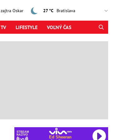
, zajtra Oskar
27 °C
 TV
LIFESTYLE
VOĽNÝ ČAS
STREAM
NAŽIVO
Ed Sheeran