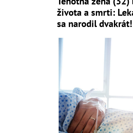
Tehotná žena (32) 
života a smrti: Lek
sa narodil dvakrát!