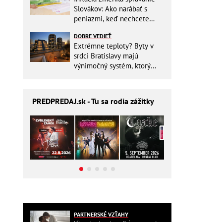
Slovákov: Ako narábať s
peniazmi, keď nechcete
zbytočne riskovať?
DOBRE VEDIEŤ
Extrémne teploty? Byty v
srdci Bratislavy majú
výnimočný systém, ktorý
ešte aj šetrí náklady
PREDPREDAJ
.sk - Tu sa rodia zážitky
PARTNERSKÉ VZŤAHY