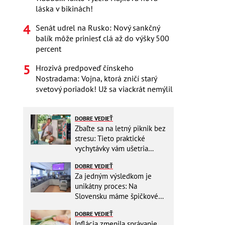
láska v bikinách!
Senát udrel na Rusko: Nový sankčný
balík môže priniesť clá až do výšky 500
percent
Hrozivá predpoveď čínskeho
Nostradama: Vojna, ktorá zničí starý
svetový poriadok! Už sa viackrát nemýlil
DOBRE VEDIEŤ
Zbaľte sa na letný piknik bez
stresu: Tieto praktické
vychytávky vám ušetria
miesto v batohu!
DOBRE VEDIEŤ
Za jedným výsledkom je
unikátny proces: Na
Slovensku máme špičkové
pracovisko
DOBRE VEDIEŤ
Inflácia zmenila správanie