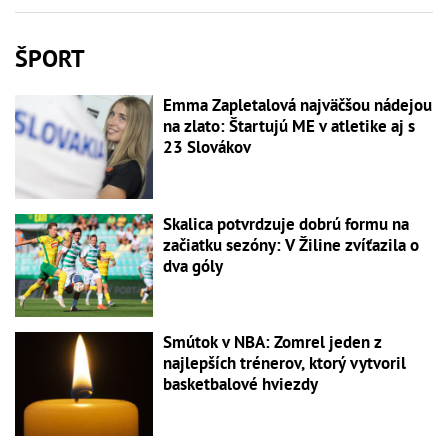
ŠPORT
Emma Zapletalová najväčšou nádejou
na zlato: Štartujú ME v atletike aj s
23 Slovákov
Skalica potvrdzuje dobrú formu na
začiatku sezóny: V Žiline zvíťazila o
dva góly
Smútok v NBA: Zomrel jeden z
najlepších trénerov, ktorý vytvoril
basketbalové hviezdy