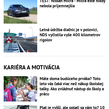
TEST: Nissan Micra - Micra ešte nikdy
nebola príjemnejšia
Letná údržba diaľnic je v polovici,
NDS vyčistila vyše 400 kilometrov
rigolov
KARIÉRA A MOTIVÁCIA
Máte doma budúceho prváka? Toto
leto vás čaká viac než nákup školskej
tašky. Ako zvládnuť nástup do školy a
prácu
Plat je vyšší, ale oplatí sa vám to? 10