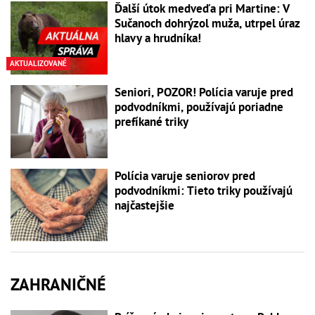
Ďalší útok medveďa pri Martine: V
Sučanoch dohrýzol muža, utrpel úraz
hlavy a hrudníka!
AKTUALIZOVANÉ
Seniori, POZOR! Polícia varuje pred
podvodníkmi, používajú poriadne
prefíkané triky
Polícia varuje seniorov pred
podvodníkmi: Tieto triky používajú
najčastejšie
ZAHRANIČNÉ