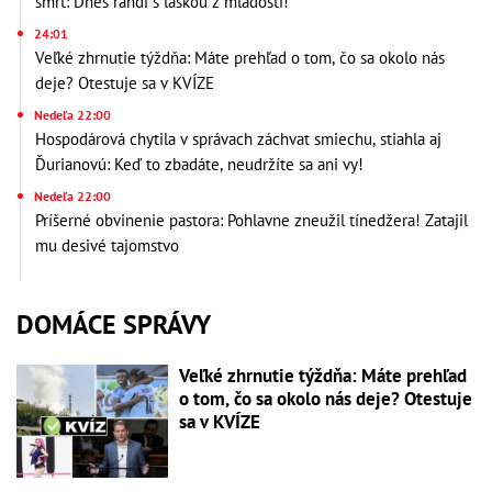
smrť: Dnes randí s láskou z mladosti!
24:01
Veľké zhrnutie týždňa: Máte prehľad o tom, čo sa okolo nás
deje? Otestuje sa v KVÍZE
Nedeľa 22:00
Hospodárová chytila v správach záchvat smiechu, stiahla aj
Ďurianovú: Keď to zbadáte, neudržíte sa ani vy!
Nedeľa 22:00
Príšerné obvinenie pastora: Pohlavne zneužil tínedžera! Zatajil
mu desivé tajomstvo
DOMÁCE SPRÁVY
Veľké zhrnutie týždňa: Máte prehľad
o tom, čo sa okolo nás deje? Otestuje
sa v KVÍZE