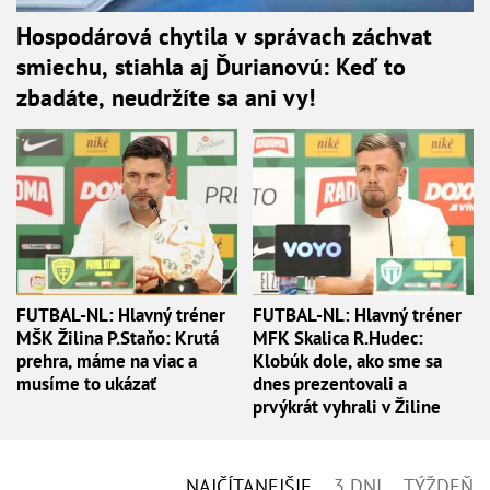
Hospodárová chytila v správach záchvat
smiechu, stiahla aj Ďurianovú: Keď to
zbadáte, neudržíte sa ani vy!
FUTBAL-NL: Hlavný tréner
FUTBAL-NL: Hlavný tréner
MŠK Žilina P.Staňo: Krutá
MFK Skalica R.Hudec:
prehra, máme na viac a
Klobúk dole, ako sme sa
musíme to ukázať
dnes prezentovali a
prvýkrát vyhrali v Žiline
NAJČÍTANEJŠIE
3 DNI
TÝŽDEŇ