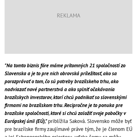
"Na tomto biznis fóre máme prítomných 21 spoločností zo
Slovenska a je to pre nich obrovská príležitosť, ako sa
porozprávať o tom, čo sú potreby brazílskeho trhu, ako
nadviazať nové partnerstvá a ako splniť očakávania
brazílskych investorov, ktorí chcú podnikať so slovenskými
firmami na brazílskom trhu. Recipročne je to ponuka pre
brazílske spoločnosti, ktoré si chcú založiť svoje pobočky v
Európskej únii (EÚ),"
priblížila Saková. Slovensko môže byť
pre brazílske firmy zaujímavé práve tým, že je členom EÚ
a jej Schengenského priestoru, vďaka čomu sa môžu