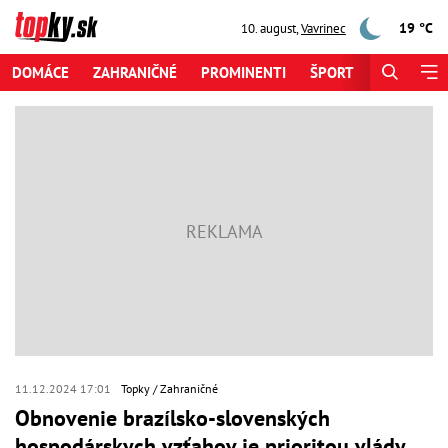
19 °C
10. august
,
Vavrinec
DOMÁCE
ZAHRANIČNÉ
PROMINENTI
ŠPORT
ZAUJÍMAV
11.12.2024 17:01
Topky
Zahraničné
Obnovenie brazílsko-slovenských
hospodárskych vzťahov je prioritou vlády,