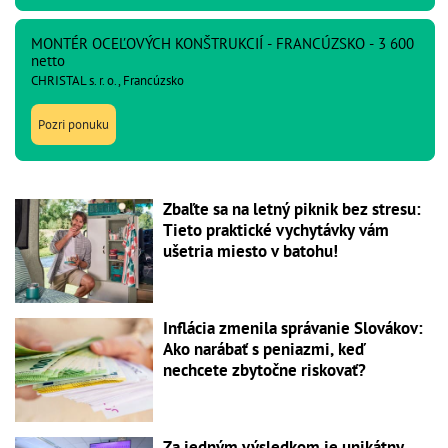
MONTÉR OCEĽOVÝCH KONŠTRUKCIÍ - FRANCÚZSKO - 3 600
netto
CHRISTAL s. r. o., Francúzsko
Pozri ponuku
Zbaľte sa na letný piknik bez stresu:
Tieto praktické vychytávky vám
ušetria miesto v batohu!
Inflácia zmenila správanie Slovákov:
Ako narábať s peniazmi, keď
nechcete zbytočne riskovať?
Za jedným výsledkom je unikátny