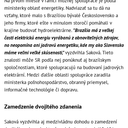
Na prvom mieste v rámci možnej spolupráce je podľa
ministerky oblasť energetiky. Nadviazať sa tu dá na
vzťahy, ktoré malo s Brazíliou bývalé Československo a
jeho firmy, ktoré ešte v minulom storočí pomáhali v
krajine budovať hydroelektrárne.
"Brazília má z veľkej
časti elektrickú energiu vyrábanú z obnoviteľných zdrojov,
no neopomína ani jadrovú energetiku, kde my ako Slovensko
máme veľmi veľké skúsenosti,"
vyzdvihla Saková. Tieto
znalosti môže SR podľa nej ponúknuť aj brazílskym
spoločnostiam, ktoré spolupracujú na budovaní jadrových
elektrární. Medzi ďalšie oblasti spolupráce zaradila
ministerka poľnohospodárstvo, obranný priemysel,
informačné technológie či dopravu.
Zamedzenie dvojitého zdanenia
Saková vyzdvihla aj medzivládnu dohodu o zamedzení