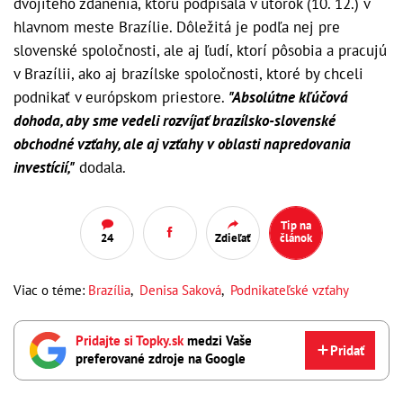
dvojitého zdanenia, ktorú podpísala v utorok (10. 12.) v
hlavnom meste Brazílie. Dôležitá je podľa nej pre
slovenské spoločnosti, ale aj ľudí, ktorí pôsobia a pracujú
v Brazílii, ako aj brazílske spoločnosti, ktoré by chceli
podnikať v európskom priestore.
"Absolútne kľúčová
dohoda, aby sme vedeli rozvíjať brazílsko-slovenské
obchodné vzťahy, ale aj vzťahy v oblasti napredovania
investícií,"
dodala.
Tip na
24
Zdieľať
článok
Viac o téme:
Brazília
,
Denisa Saková
,
Podnikateľské vzťahy
Pridajte si Topky.sk
medzi Vaše
Pridať
preferované zdroje na Google