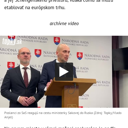
etablovať na európskom trhu.
archívne video
Poslanci zo SaS reagujú na cestu ministerky Sakovej do Ruska (Zdroj: Topky/Vlado
Anjel)