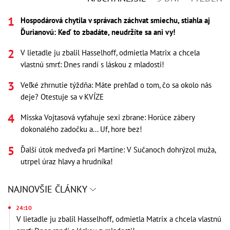
Hospodárová chytila v správach záchvat smiechu, stiahla aj
Ďurianovú: Keď to zbadáte, neudržíte sa ani vy!
V lietadle ju zbalil Hasselhoff, odmietla Matrix a chcela
vlastnú smrť: Dnes randí s láskou z mladosti!
Veľké zhrnutie týždňa: Máte prehľad o tom, čo sa okolo nás
deje? Otestuje sa v KVÍZE
Misska Vojtasová vyťahuje sexi zbrane: Horúce zábery
dokonalého zadočku a... Uf, hore bez!
Ďalší útok medveďa pri Martine: V Sučanoch dohrýzol muža,
utrpel úraz hlavy a hrudníka!
NAJNOVŠIE ČLÁNKY
24:10
V lietadle ju zbalil Hasselhoff, odmietla Matrix a chcela vlastnú