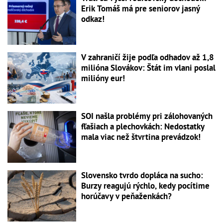
Erik Tomáš má pre seniorov jasný
odkaz!
V zahraničí žije podľa odhadov až 1,8
milióna Slovákov: Štát im vlani poslal
milióny eur!
SOI našla problémy pri zálohovaných
fľašiach a plechovkách: Nedostatky
mala viac než štvrtina prevádzok!
Slovensko tvrdo dopláca na sucho:
Burzy reagujú rýchlo, kedy pocítime
horúčavy v peňaženkách?