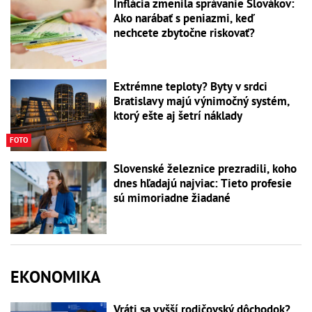
Inflácia zmenila správanie Slovákov:
Ako narábať s peniazmi, keď
nechcete zbytočne riskovať?
Extrémne teploty? Byty v srdci
Bratislavy majú výnimočný systém,
ktorý ešte aj šetrí náklady
FOTO
Slovenské železnice prezradili, koho
dnes hľadajú najviac: Tieto profesie
sú mimoriadne žiadané
EKONOMIKA
Vráti sa vyšší rodičovský dôchodok?