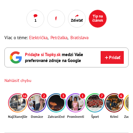
Tip na
1
Zdieľať
článok
Viac o téme:
Električka
,
Petržalka
,
Bratislava
Pridajte si Topky.sk
medzi Vaše
Pridať
preferované zdroje na Google
Nahlásiť chybu
16
2
3
1
7
6
Najčítanejšie
Domáce
Zahraničné
Prominenti
Šport
Krimi
Zaují