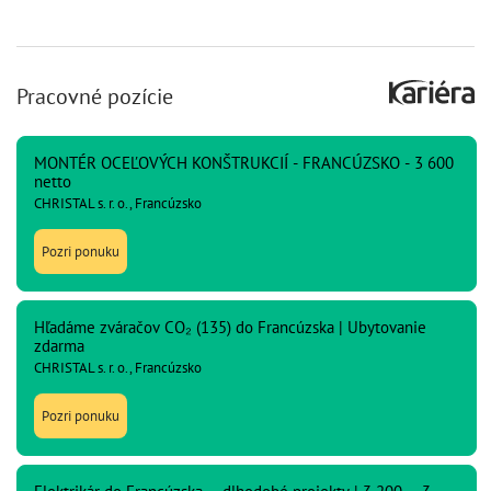
Pracovné pozície
MONTÉR OCEĽOVÝCH KONŠTRUKCIÍ - FRANCÚZSKO - 3 600
netto
CHRISTAL s. r. o., Francúzsko
Pozri ponuku
Hľadáme zváračov CO₂ (135) do Francúzska | Ubytovanie
zdarma
CHRISTAL s. r. o., Francúzsko
Pozri ponuku