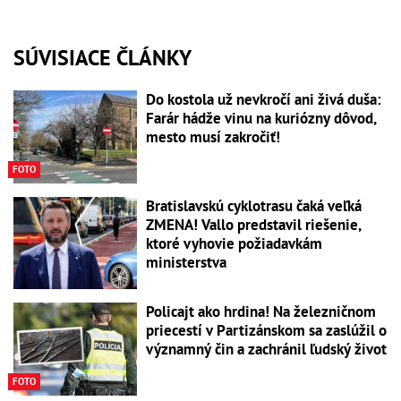
SÚVISIACE ČLÁNKY
Do kostola už nevkročí ani živá duša:
Farár hádže vinu na kuriózny dôvod,
mesto musí zakročiť!
FOTO
Bratislavskú cyklotrasu čaká veľká
ZMENA! Vallo predstavil riešenie,
ktoré vyhovie požiadavkám
ministerstva
Policajt ako hrdina! Na železničnom
priecestí v Partizánskom sa zaslúžil o
významný čin a zachránil ľudský život
FOTO