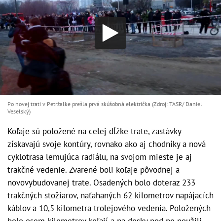
Po novej trati v Petržalke prešla prvá skúšobná električka (Zdroj: TASR/ Daniel
Veselský)
Koľaje sú položené na celej dĺžke trate, zastávky
získavajú svoje kontúry, rovnako ako aj chodníky a nová
cyklotrasa lemujúca radiálu, na svojom mieste je aj
trakčné vedenie. Zvarené boli koľaje pôvodnej a
novovybudovanej trate. Osadených bolo doteraz 233
trakčných stožiarov, naťahaných 62 kilometrov napájacích
káblov a 10,5 kilometra trolejového vedenia. Položených
bolo osem kilometrov koľají a na dosky pod ne použili