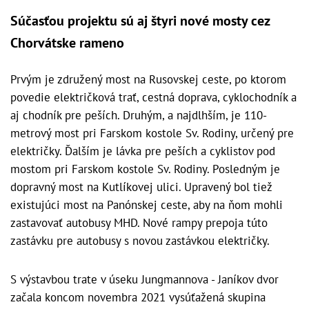
Súčasťou projektu sú aj štyri nové mosty cez
Chorvátske rameno
Prvým je združený most na Rusovskej ceste, po ktorom
povedie električková trať, cestná doprava, cyklochodník a
aj chodník pre peších. Druhým, a najdlhším, je 110-
metrový most pri Farskom kostole Sv. Rodiny, určený pre
električky. Ďalším je lávka pre peších a cyklistov pod
mostom pri Farskom kostole Sv. Rodiny. Posledným je
dopravný most na Kutlíkovej ulici. Upravený bol tiež
existujúci most na Panónskej ceste, aby na ňom mohli
zastavovať autobusy MHD. Nové rampy prepoja túto
zastávku pre autobusy s novou zastávkou električky.
S výstavbou trate v úseku Jungmannova - Janíkov dvor
začala koncom novembra 2021 vysúťažená skupina