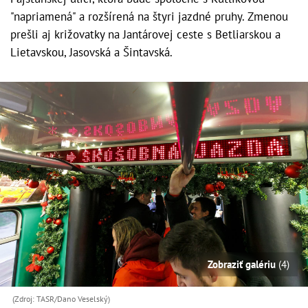
"napriamená" a rozšírená na štyri jazdné pruhy. Zmenou
prešli aj križovatky na Jantárovej ceste s Betliarskou a
Lietavskou, Jasovská a Šintavská.
Zobraziť galériu
(4)
(Zdroj: TASR/Dano Veselský)