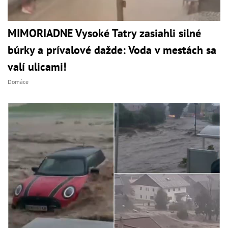
MIMORIADNE Vysoké Tatry zasiahli silné
búrky a prívalové dažde: Voda v mestách sa
valí ulicami!
Domáce