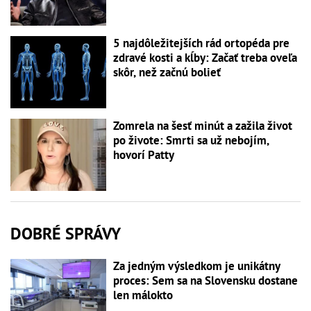
5 najdôležitejších rád ortopéda pre
zdravé kosti a kĺby: Začať treba oveľa
skôr, než začnú bolieť
Zomrela na šesť minút a zažila život
po živote: Smrti sa už nebojím,
hovorí Patty
DOBRÉ SPRÁVY
Za jedným výsledkom je unikátny
proces: Sem sa na Slovensku dostane
len málokto