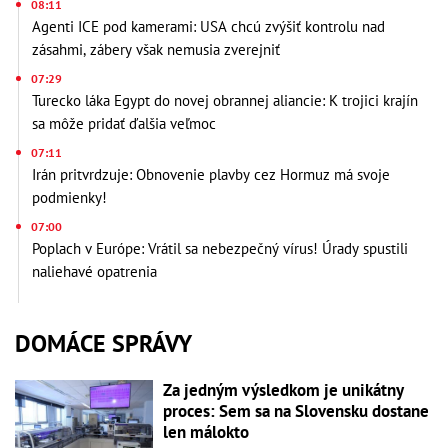
08:11
Agenti ICE pod kamerami: USA chcú zvýšiť kontrolu nad
zásahmi, zábery však nemusia zverejniť
07:29
Turecko láka Egypt do novej obrannej aliancie: K trojici krajín
sa môže pridať ďalšia veľmoc
07:11
Irán pritvrdzuje: Obnovenie plavby cez Hormuz má svoje
podmienky!
07:00
Poplach v Európe: Vrátil sa nebezpečný vírus! Úrady spustili
naliehavé opatrenia
DOMÁCE SPRÁVY
Za jedným výsledkom je unikátny
proces: Sem sa na Slovensku dostane
len málokto