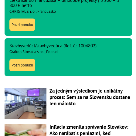
Elektrikár do Francúzska – dlhodobé projekty | 3 200 – 3
800 € netto
CHRISTAL s. r. o., Francúzsko
Pozri ponuku
Stavbyvedúci/stavbyvedúca (Ref. č.: 1004802)
Grafton Slovakia s.r.o., Poprad
Pozri ponuku
Za jedným výsledkom je unikátny
proces: Sem sa na Slovensku dostane
len málokto
Inflácia zmenila správanie Slovákov:
Ako narábať s peniazmi, keď