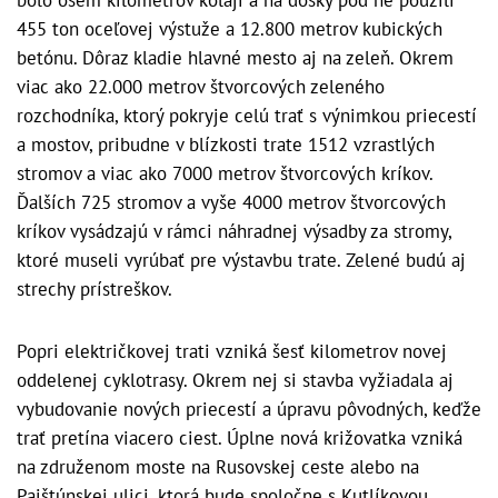
455 ton oceľovej výstuže a 12.800 metrov kubických
betónu. Dôraz kladie hlavné mesto aj na zeleň. Okrem
viac ako 22.000 metrov štvorcových zeleného
rozchodníka, ktorý pokryje celú trať s výnimkou priecestí
a mostov, pribudne v blízkosti trate 1512 vzrastlých
stromov a viac ako 7000 metrov štvorcových kríkov.
Ďalších 725 stromov a vyše 4000 metrov štvorcových
kríkov vysádzajú v rámci náhradnej výsadby za stromy,
ktoré museli vyrúbať pre výstavbu trate. Zelené budú aj
strechy prístreškov.
Popri električkovej trati vzniká šesť kilometrov novej
oddelenej cyklotrasy. Okrem nej si stavba vyžiadala aj
vybudovanie nových priecestí a úpravu pôvodných, keďže
trať pretína viacero ciest. Úplne nová križovatka vzniká
na združenom moste na Rusovskej ceste alebo na
Pajštúnskej ulici, ktorá bude spoločne s Kutlíkovou