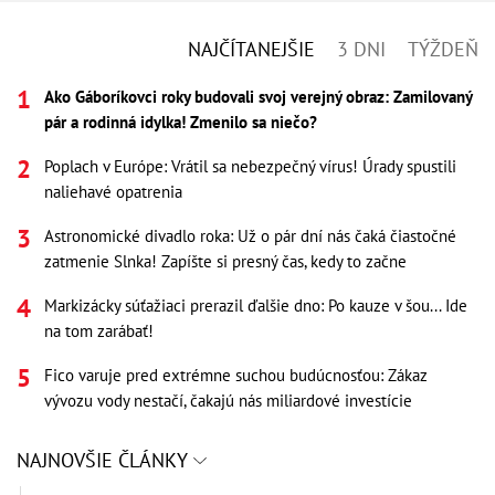
NAJČÍTANEJŠIE
3 DNI
TÝŽDEŇ
Ako Gáboríkovci roky budovali svoj verejný obraz: Zamilovaný
pár a rodinná idylka! Zmenilo sa niečo?
Poplach v Európe: Vrátil sa nebezpečný vírus! Úrady spustili
naliehavé opatrenia
Astronomické divadlo roka: Už o pár dní nás čaká čiastočné
zatmenie Slnka! Zapíšte si presný čas, kedy to začne
Markizácky súťažiaci prerazil ďalšie dno: Po kauze v šou... Ide
na tom zarábať!
Fico varuje pred extrémne suchou budúcnosťou: Zákaz
vývozu vody nestačí, čakajú nás miliardové investície
NAJNOVŠIE ČLÁNKY