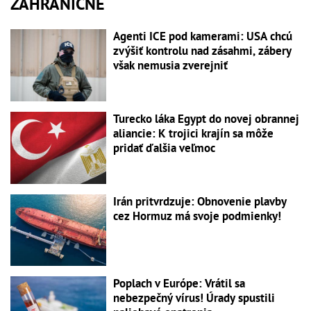
ZAHRANIČNÉ
Agenti ICE pod kamerami: USA chcú
zvýšiť kontrolu nad zásahmi, zábery
však nemusia zverejniť
Turecko láka Egypt do novej obrannej
aliancie: K trojici krajín sa môže
pridať ďalšia veľmoc
Irán pritvrdzuje: Obnovenie plavby
cez Hormuz má svoje podmienky!
Poplach v Európe: Vrátil sa
nebezpečný vírus! Úrady spustili