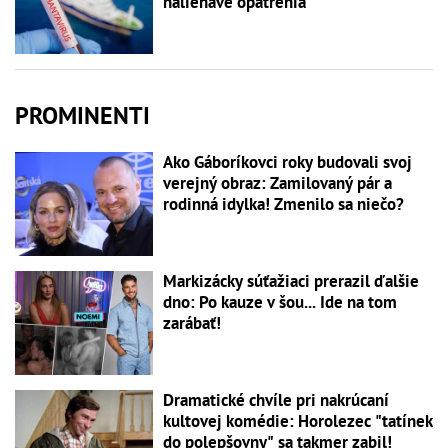
naliehavé opatrenia
PROMINENTI
Ako Gáboríkovci roky budovali svoj
verejný obraz: Zamilovaný pár a
rodinná idylka! Zmenilo sa niečo?
Markizácky súťažiaci prerazil ďalšie
dno: Po kauze v šou... Ide na tom
zarábať!
Dramatické chvíle pri nakrúcaní
kultovej komédie: Horolezec "tatínek
do polepšovny" sa takmer zabil!