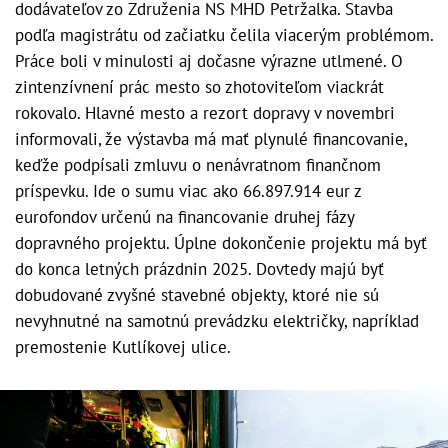
dodávateľov zo Združenia NS MHD Petržalka. Stavba
podľa magistrátu od začiatku čelila viacerým problémom.
Práce boli v minulosti aj dočasne výrazne utlmené. O
zintenzívnení prác mesto so zhotoviteľom viackrát
rokovalo. Hlavné mesto a rezort dopravy v novembri
informovali, že výstavba má mať plynulé financovanie,
keďže podpísali zmluvu o nenávratnom finančnom
príspevku. Ide o sumu viac ako 66.897.914 eur z
eurofondov určenú na financovanie druhej fázy
dopravného projektu. Úplne dokončenie projektu má byť
do konca letných prázdnin 2025. Dovtedy majú byť
dobudované zvyšné stavebné objekty, ktoré nie sú
nevyhnutné na samotnú prevádzku električky, napríklad
premostenie Kutlíkovej ulice.