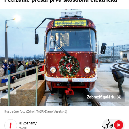
Zobraziť galériu
(4)
Ilustračné foto (Zdroj: TASR/Dano Veselský)
© Zoznam/
TASR