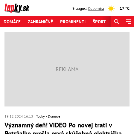
17 °C
9. august
,
Ľubomíra
DOMÁCE
ZAHRANIČNÉ
PROMINENTI
ŠPORT
ZAUJÍMAV
19.12.2024 16:13
Topky
Domáce
Významný deň! VIDEO Po novej trati v
Petržalke prešla prvá skúšobná električka