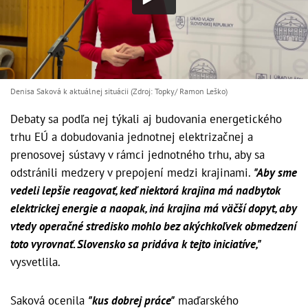
Denisa Saková k aktuálnej situácii (Zdroj: Topky/ Ramon Leško)
Debaty sa podľa nej týkali aj budovania energetického
trhu EÚ a dobudovania jednotnej elektrizačnej a
prenosovej sústavy v rámci jednotného trhu, aby sa
odstránili medzery v prepojení medzi krajinami.
"Aby sme
vedeli lepšie reagovať, keď niektorá krajina má nadbytok
elektrickej energie a naopak, iná krajina má väčší dopyt, aby
vtedy operačné stredisko mohlo bez akýchkoľvek obmedzení
toto vyrovnať. Slovensko sa pridáva k tejto iniciatíve,"
vysvetlila.
Saková ocenila
"kus dobrej práce"
maďarského