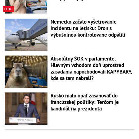
FOTO
Nemecko začalo vyšetrovanie
incidentu na letisku: Dron s
výbušninou kontrolovane odpálili
Absolútny ŠOK v parlamente:
Hlavným vchodom doň uprostred
zasadania napochodovali KAPYBARY,
kde sa tam nabrali?
Rusko malo opäť zasahovať do
francúzskej politiky: Terčom je
kandidát na prezidenta