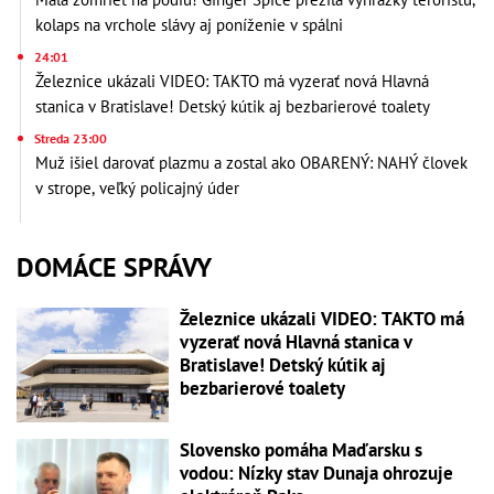
kolaps na vrchole slávy aj poníženie v spálni
24:01
Železnice ukázali VIDEO: TAKTO má vyzerať nová Hlavná
stanica v Bratislave! Detský kútik aj bezbarierové toalety
Streda 23:00
Muž išiel darovať plazmu a zostal ako OBARENÝ: NAHÝ človek
v strope, veľký policajný úder
DOMÁCE SPRÁVY
Železnice ukázali VIDEO: TAKTO má
vyzerať nová Hlavná stanica v
Bratislave! Detský kútik aj
bezbarierové toalety
Slovensko pomáha Maďarsku s
vodou: Nízky stav Dunaja ohrozuje