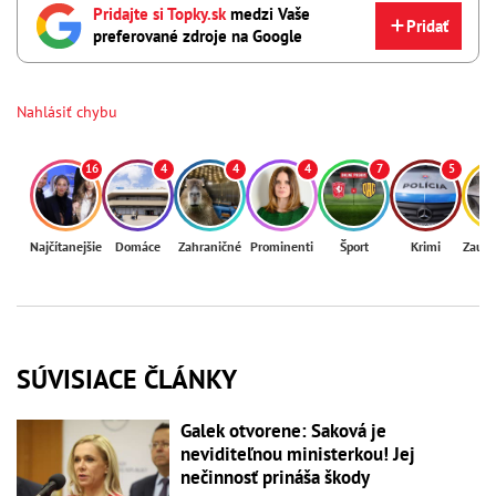
Pridajte si Topky.sk
medzi Vaše
Pridať
preferované zdroje na Google
Nahlásiť chybu
16
4
4
4
7
5
Najčítanejšie
Domáce
Zahraničné
Prominenti
Šport
Krimi
Zaují
SÚVISIACE ČLÁNKY
Galek otvorene: Saková je
neviditeľnou ministerkou! Jej
nečinnosť prináša škody