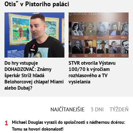
Otis“ v Pistoriho paláci
Do hry vstupuje
STVR otvorila Výstavu
DOHADZOVAČ: Známy
100/70 k výročiam
šperkár Stríž hľadá
rozhlasového a TV
Belohorcovej chlapa! Miami
vysielania
alebo Dubaj?
NAJČÍTANEJŠIE
3 DNI
TÝŽDEŇ
Michael Douglas vyrazil do spoločnosti s nádhernou dcérou:
Tomu sa hovorí dokonalosť!