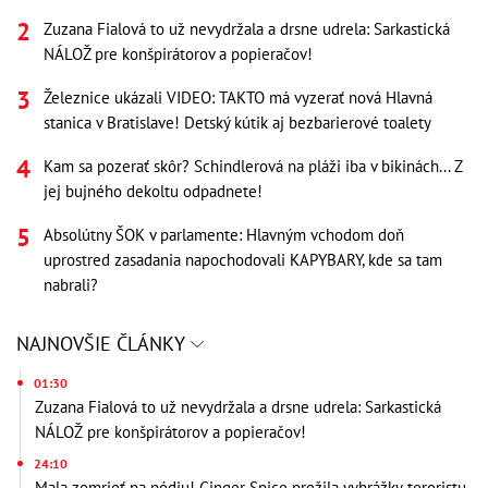
Zuzana Fialová to už nevydržala a drsne udrela: Sarkastická
NÁLOŽ pre konšpirátorov a popieračov!
Železnice ukázali VIDEO: TAKTO má vyzerať nová Hlavná
stanica v Bratislave! Detský kútik aj bezbarierové toalety
Kam sa pozerať skôr? Schindlerová na pláži iba v bikinách... Z
jej bujného dekoltu odpadnete!
Absolútny ŠOK v parlamente: Hlavným vchodom doň
uprostred zasadania napochodovali KAPYBARY, kde sa tam
nabrali?
NAJNOVŠIE ČLÁNKY
01:30
Zuzana Fialová to už nevydržala a drsne udrela: Sarkastická
NÁLOŽ pre konšpirátorov a popieračov!
24:10
Mala zomrieť na pódiu! Ginger Spice prežila vyhrážky teroristu,