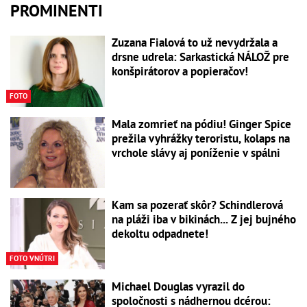
PROMINENTI
Zuzana Fialová to už nevydržala a
drsne udrela: Sarkastická NÁLOŽ pre
konšpirátorov a popieračov!
FOTO
Mala zomrieť na pódiu! Ginger Spice
prežila vyhrážky teroristu, kolaps na
vrchole slávy aj poníženie v spálni
Kam sa pozerať skôr? Schindlerová
na pláži iba v bikinách... Z jej bujného
dekoltu odpadnete!
FOTO VNÚTRI
Michael Douglas vyrazil do
spoločnosti s nádhernou dcérou: