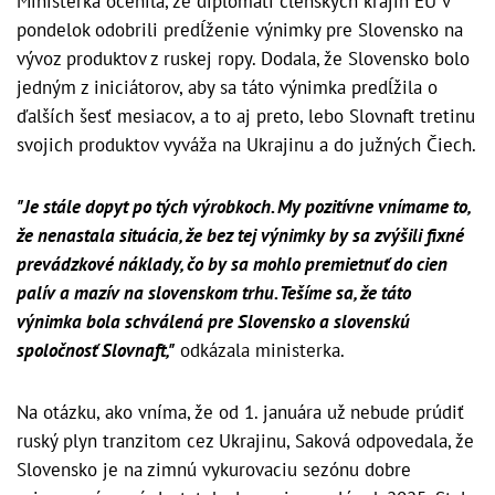
Ministerka ocenila, že diplomati členských krajín EÚ v
pondelok odobrili predĺženie výnimky pre Slovensko na
vývoz produktov z ruskej ropy. Dodala, že Slovensko bolo
jedným z iniciátorov, aby sa táto výnimka predĺžila o
ďalších šesť mesiacov, a to aj preto, lebo Slovnaft tretinu
svojich produktov vyváža na Ukrajinu a do južných Čiech.
"Je stále dopyt po tých výrobkoch. My pozitívne vnímame to,
že nenastala situácia, že bez tej výnimky by sa zvýšili fixné
prevádzkové náklady, čo by sa mohlo premietnuť do cien
palív a mazív na slovenskom trhu. Tešíme sa, že táto
výnimka bola schválená pre Slovensko a slovenskú
spoločnosť Slovnaft,"
odkázala ministerka.
Na otázku, ako vníma, že od 1. januára už nebude prúdiť
ruský plyn tranzitom cez Ukrajinu, Saková odpovedala, že
Slovensko je na zimnú vykurovaciu sezónu dobre