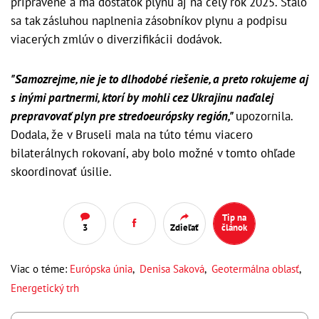
pripravené a má dostatok plynu aj na celý rok 2025. Stalo
sa tak zásluhou naplnenia zásobníkov plynu a podpisu
viacerých zmlúv o diverzifikácii dodávok.
"Samozrejme, nie je to dlhodobé riešenie, a preto rokujeme aj
s inými partnermi, ktorí by mohli cez Ukrajinu naďalej
prepravovať plyn pre stredoeurópsky región,"
upozornila.
Dodala, že v Bruseli mala na túto tému viacero
bilaterálnych rokovaní, aby bolo možné v tomto ohľade
skoordinovať úsilie.
Tip na
3
Zdieľať
článok
Viac o téme:
Európska únia
,
Denisa Saková
,
Geotermálna oblasť
,
Energetický trh