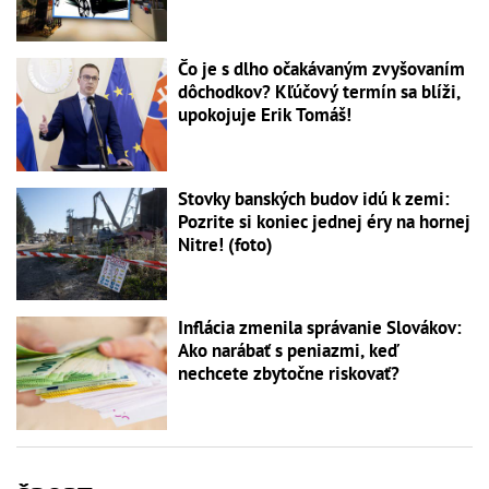
Čo je s dlho očakávaným zvyšovaním
dôchodkov? Kľúčový termín sa blíži,
upokojuje Erik Tomáš!
Stovky banských budov idú k zemi:
Pozrite si koniec jednej éry na hornej
Nitre! (foto)
Inflácia zmenila správanie Slovákov:
Ako narábať s peniazmi, keď
nechcete zbytočne riskovať?