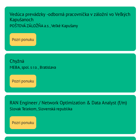
Vedúca prevádzky -odborná pracovníčka v záložni vo Veľkých
Kapušanoch
POŠTOVÁ ZÁLOŽŇA a.s., Veľké Kapušany
Pozri ponuku
Chyžná
MEBA, spol. s r.o., Bratislava
Pozri ponuku
RAN Engineer / Network Optimization & Data Analyst (f/m)
Slovak Telekom, Slovenská republika
Pozri ponuku