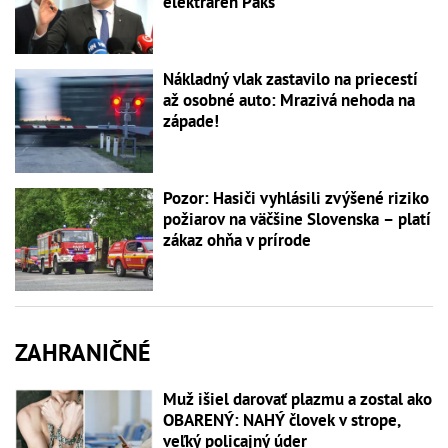
elektráreň Paks
Nákladný vlak zastavilo na priecestí
až osobné auto: Mrazivá nehoda na
západe!
Pozor: Hasiči vyhlásili zvýšené riziko
požiarov na väčšine Slovenska – platí
zákaz ohňa v prírode
ZAHRANIČNÉ
Muž išiel darovať plazmu a zostal ako
OBARENÝ: NAHÝ človek v strope,
veľký policajný úder