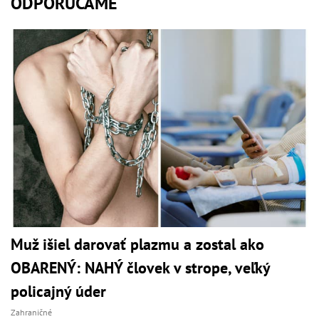
ODPORÚČAME
Muž išiel darovať plazmu a zostal ako
OBARENÝ: NAHÝ človek v strope, veľký
policajný úder
Zahraničné