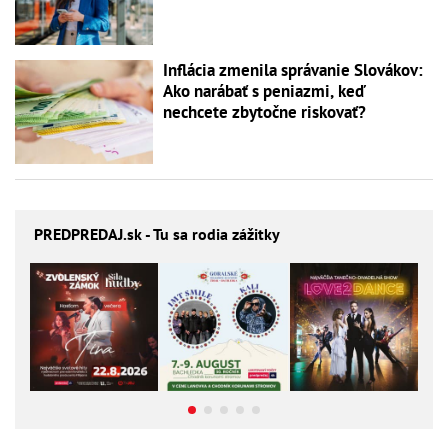
Inflácia zmenila správanie Slovákov:
Ako narábať s peniazmi, keď
nechcete zbytočne riskovať?
PREDPREDAJ
.sk - Tu sa rodia zážitky