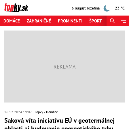
23 °C
6. august
,
Jozefína
DOMÁCE
ZAHRANIČNÉ
PROMINENTI
ŠPORT
ZAUJÍMAV
16.12.2024 19:07
Topky
Domáce
Saková víta iniciatívu EÚ v geotermálnej
oblasti aj budovanie energetického trhu