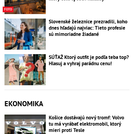
FOTO
Slovenské železnice prezradili, koho
dnes hľadajú najviac: Tieto profesie
sú mimoriadne žiadané
SÚŤAŽ Ktorý outfit je podľa teba top?
Hlasuj a vyhraj parádnu cenu!
EKONOMIKA
Košice dostávajú nový tromf: Volvo
tu má vyrábať elektromobil, ktorý
mieri proti Tesle