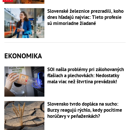
Slovenské železnice prezradili, koho
dnes hľadajú najviac: Tieto profesie
sú mimoriadne žiadané
EKONOMIKA
SOI našla problémy pri zálohovaných
fľašiach a plechovkách: Nedostatky
mala viac než štvrtina prevádzok!
Slovensko tvrdo dopláca na sucho:
Burzy reagujú rýchlo, kedy pocítime
horúčavy v peňaženkách?