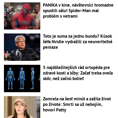
PANIKA v kine, návštevníci hromadne
opustili sálu! Spider-Man mal
problém s vetrami
Toto je suma za jednu bundu? Kúsok
šéfa Nvidie vydražili za neuveriteľné
peniaze
5 najdôležitejších rád ortopéda pre
zdravé kosti a kĺby: Začať treba oveľa
skôr, než začnú bolieť
Zomrela na šesť minút a zažila život
po živote: Smrti sa už nebojím,
hovorí Patty