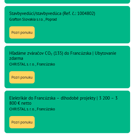
Stavbyvedúci/stavbyvedúca (Ref. č.: 1004802)
Grafton Slovakia s.r.o., Poprad
Pozri ponuku
Hľadáme zváračov CO₂ (135) do Francúzska | Ubytovanie
zdarma
CHRISTAL s. r. o., Francúzsko
Pozri ponuku
Elektrikár do Francúzska – dlhodobé projekty | 3 200 – 3
800 € netto
CHRISTAL s. r. o., Francúzsko
Pozri ponuku