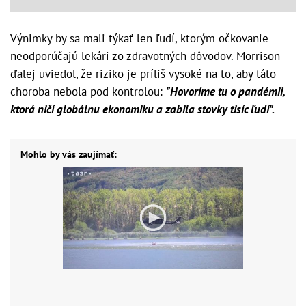
Výnimky by sa mali týkať len ľudí, ktorým očkovanie
neodporúčajú lekári zo zdravotných dôvodov. Morrison
ďalej uviedol, že riziko je príliš vysoké na to, aby táto
choroba nebola pod kontrolou:
"Hovoríme tu o pandémii,
ktorá ničí globálnu ekonomiku a zabila stovky tisíc ľudí".
Mohlo by vás zaujímať: