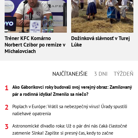
Tréner KFC Komárno
Dožinková slávnosť v Turej
Norbert Czibor po remíze v
Lúke
Michalovciach
NAJČÍTANEJŠIE
3 DNI
TÝŽDEŇ
Ako Gáboríkovci roky budovali svoj verejný obraz: Zamilovaný
pár a rodinná idylka! Zmenilo sa niečo?
Poplach v Európe: Vrátil sa nebezpečný vírus! Úrady spustili
naliehavé opatrenia
Astronomické divadlo roka: Už o pár dní nás čaká čiastočné
zatmenie Slnka! Zapíšte si presný čas, kedy to začne