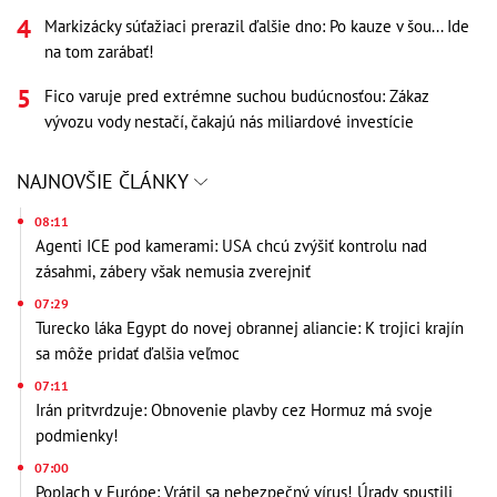
Markizácky súťažiaci prerazil ďalšie dno: Po kauze v šou... Ide
na tom zarábať!
Fico varuje pred extrémne suchou budúcnosťou: Zákaz
vývozu vody nestačí, čakajú nás miliardové investície
NAJNOVŠIE ČLÁNKY
08:11
Agenti ICE pod kamerami: USA chcú zvýšiť kontrolu nad
zásahmi, zábery však nemusia zverejniť
07:29
Turecko láka Egypt do novej obrannej aliancie: K trojici krajín
sa môže pridať ďalšia veľmoc
07:11
Irán pritvrdzuje: Obnovenie plavby cez Hormuz má svoje
podmienky!
07:00
Poplach v Európe: Vrátil sa nebezpečný vírus! Úrady spustili