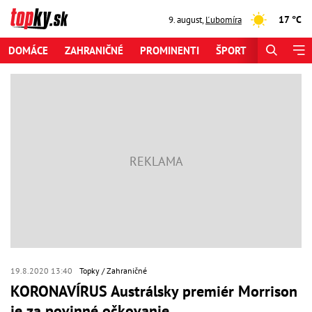
17 °C
9. august
,
Ľubomíra
DOMÁCE
ZAHRANIČNÉ
PROMINENTI
ŠPORT
ZAUJÍMAV
19.8.2020 13:40
Topky
Zahraničné
KORONAVÍRUS Austrálsky premiér Morrison
je za povinné očkovanie