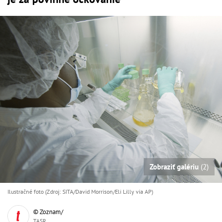
Zobraziť galériu
(2)
Ilustračné foto (Zdroj: SITA/David Morrison/Eli Lilly via AP)
© Zoznam/
TASR