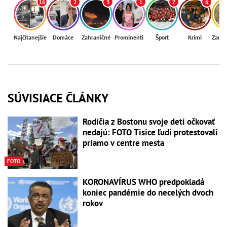
16
2
3
1
7
6
Najčítanejšie
Domáce
Zahraničné
Prominenti
Šport
Krimi
Zaují
SÚVISIACE ČLÁNKY
Rodičia z Bostonu svoje deti očkovať
nedajú: FOTO Tisíce ľudí protestovali
priamo v centre mesta
FOTO
KORONAVÍRUS WHO predpokladá
koniec pandémie do necelých dvoch
rokov