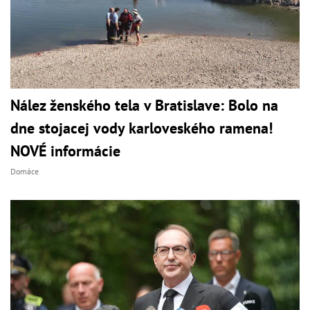
Nález ženského tela v Bratislave: Bolo na
dne stojacej vody karloveského ramena!
NOVÉ informácie
Domáce