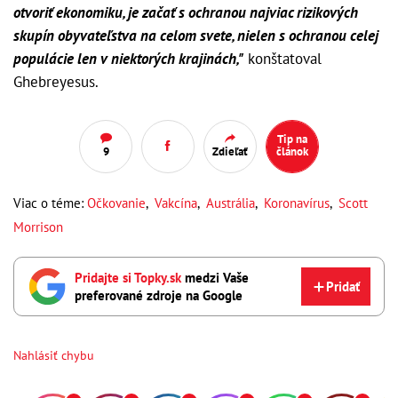
otvoriť ekonomiku, je začať s ochranou najviac rizikových
skupín obyvateľstva na celom svete, nielen s ochranou celej
populácie len v niektorých krajinách,"
konštatoval
Ghebreyesus.
Tip na
9
Zdieľať
článok
Viac o téme:
Očkovanie
,
Vakcína
,
Austrália
,
Koronavírus
,
Scott
Morrison
Pridajte si Topky.sk
medzi Vaše
Pridať
preferované zdroje na Google
Nahlásiť chybu