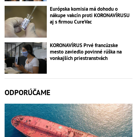
Európska komisia má dohodu o
nákupe vakcín proti KORONAVÍRUSU
aj s firmou CureVac
KORONAVÍRUS Prvé francúzske
mesto zaviedlo povinné rúška na
vonkajších priestranstvách
ODPORÚČAME