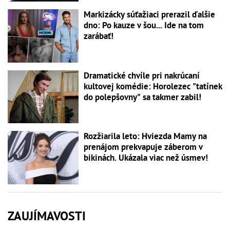
Markizácky súťažiaci prerazil ďalšie
dno: Po kauze v šou... Ide na tom
zarábať!
Dramatické chvíle pri nakrúcaní
kultovej komédie: Horolezec "tatínek
do polepšovny" sa takmer zabil!
Rozžiarila leto: Hviezda Mamy na
prenájom prekvapuje záberom v
bikinách. Ukázala viac než úsmev!
ZAUJÍMAVOSTI