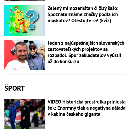
Zelený mimozemšťan či žltý šašo:
Spoznáte známe značky podľa ich
maskotov? Otestujte sa! (kvíz)
Jeden z najúspešnejších slovenských
cestovateľských projektov sa
rozpadol. Spor zakladateľov vyústil
až do konkurzu
ŠPORT
VIDEO Historická prestrelka priniesla
šok: Enormný tlak a negatívna nálada
v kabíne českého giganta