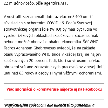
22 miliónov osôb, píše agentúra AFP.
V Austrálii zaznamenali doteraz viac než 400 úmrtí
súvisiacich s ochorením COVID-19. Podľa Svetovej
zdravotníckej organizácie (WHO) by mali byť ľudia vo
vysoko rizikových oblastiach zaočkovaní súčasne, inak
nebude možné obnoviť globálnu ekonomiku. Šéf WHO
Tedros Adhanom Ghebreyesus uviedol, že na základe
plánu vypracovaného WHO bude v každej krajine najprv
zaočkovaných 20 percent ľudí, ktorí sú vírusom najviac
ohrození vrátane zdravotníckych pracovníkov v prvej línii,
ľudí nad 65 rokov a osoby s inými vážnymi ochoreniami.
Viac informácií o koronavíruse nájdete aj na Facebooku
"Najrýchlejším spôsobom, ako ukončiť túto pandémiu a