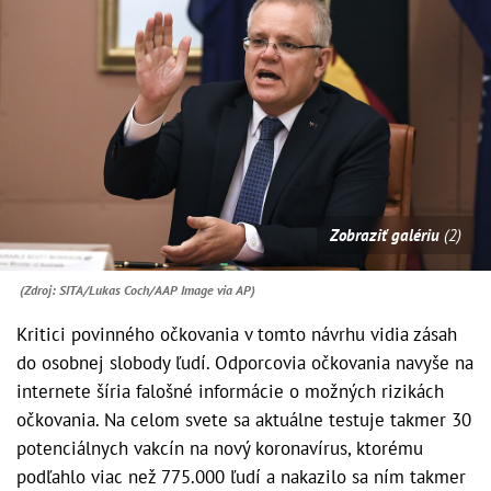
Zobraziť galériu
(2)
(Zdroj: SITA/Lukas Coch/AAP Image via AP)
Kritici povinného očkovania v tomto návrhu vidia zásah
do osobnej slobody ľudí. Odporcovia očkovania navyše na
internete šíria falošné informácie o možných rizikách
očkovania. Na celom svete sa aktuálne testuje takmer 30
potenciálnych vakcín na nový koronavírus, ktorému
podľahlo viac než 775.000 ľudí a nakazilo sa ním takmer