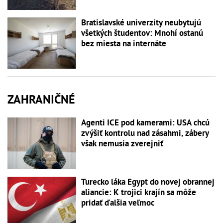
Bratislavské univerzity neubytujú
všetkých študentov: Mnohí ostanú
bez miesta na internáte
ZAHRANIČNÉ
Agenti ICE pod kamerami: USA chcú
zvýšiť kontrolu nad zásahmi, zábery
však nemusia zverejniť
Turecko láka Egypt do novej obrannej
aliancie: K trojici krajín sa môže
pridať ďalšia veľmoc