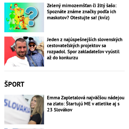
Zelený mimozemšťan či žltý šašo:
Spoznáte známe značky podľa ich
maskotov? Otestujte sa! (kvíz)
Jeden z najúspešnejších slovenských
cestovateľských projektov sa
rozpadol. Spor zakladateľov vyústil
až do konkurzu
ŠPORT
Emma Zapletalová najväčšou nádejou
na zlato: Štartujú ME v atletike aj s
23 Slovákov