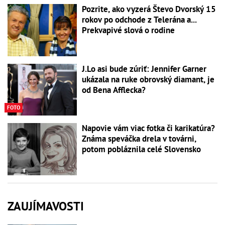
Pozrite, ako vyzerá Števo Dvorský 15
rokov po odchode z Telerána a...
Prekvapivé slová o rodine
J.Lo asi bude zúriť: Jennifer Garner
ukázala na ruke obrovský diamant, je
od Bena Afflecka?
FOTO
Napovie vám viac fotka či karikatúra?
Známa speváčka drela v továrni,
potom pobláznila celé Slovensko
ZAUJÍMAVOSTI