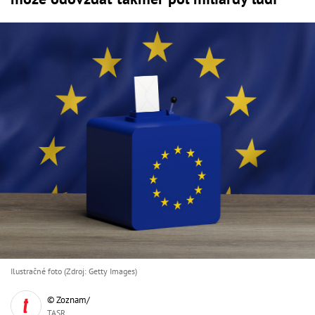
Ilustračné foto (Zdroj: Getty Images)
© Zoznam/
TASR