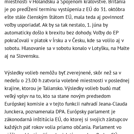
miestností v Holandsku a Spojenom kráľovstve. Británia
je po predĺžení termínu vystúpenia z EÚ do 31. októbra
ešte stále členským štátom EÚ, mala teda aj povinnosť
voľby usporiadať. Ak by sa tak nestalo, 1. júna by
automaticky došlo k brexitu bez dohody. Voľby do EP
pokračovali v piatok v Írsku a v Česku, kde sa volilo aj v
sobotu. Hlasovanie sa v sobotu konalo v Lotyšku, na Malte
aj na Slovensku.
Výsledky volieb nemôžu byť zverejnené, skôr než sa v
nedeľu o 23.00 h zatvoria volebné miestnosti v poslednej
krajine, ktorou je Taliansko. Výsledky volieb budú mať
veľký vplyv na to, kto sa stane novým predsedom
Európskej komisie a v tejto funkcii nahradí Jeana-Clauda
Junckera, poznamenala DPA. Európsky parlament je
zákonodarná inštitúcia EÚ, do ktorej si svojich zástupcov
každých päť rokov volia priamo občania. Parlament vo