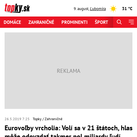
31 °C
9. august
,
Ľubomíra
DOMÁCE
ZAHRANIČNÉ
PROMINENTI
ŠPORT
ZAUJÍMAV
26.5.2019 7:25
Topky
Zahraničné
Eurovoľby vrcholia: Volí sa v 21 štátoch, hlas
môže odovzdať takmer pol miliardy ľudí