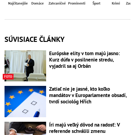
Najčítanejšie
Domáce
Zahraničné
Prominenti
Šport
Krimi
Zaují
SÚVISIACE ČLÁNKY
Európske elity v tom majú jasno:
Kurz dúfa v posilnenie stredu,
vyjadril sa aj Orbán
FOTO
Zatiaľ nie je jasné, kto koľko
mandátov v Europarlamente obsadí,
tvrdí sociológ Hřích
Íri majú veľký dôvod na radosť: V
referende schválili zmenu