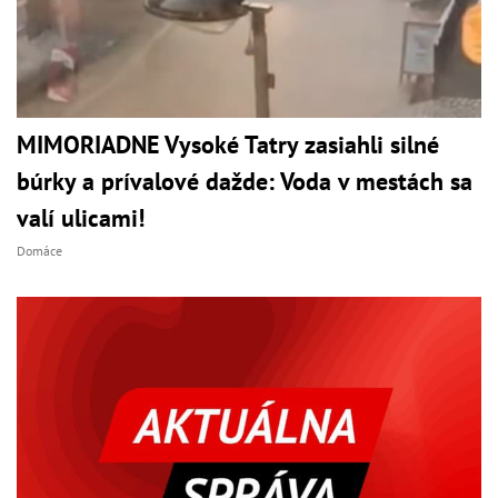
MIMORIADNE Vysoké Tatry zasiahli silné
búrky a prívalové dažde: Voda v mestách sa
valí ulicami!
Domáce