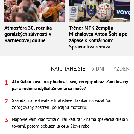
Atmosféra 30. ročníka
Tréner MFK Zemplín
goralských slávností v
Michalovce Anton Šoltis po
Bachledovej doline
zápase s Komárnom:
Spravodlivá remíza
NAJČÍTANEJŠIE
3 DNI
TÝŽDEŇ
Ako Gáboríkovci roky budovali svoj verejný obraz: Zamilovaný
pár a rodinná idylka! Zmenilo sa niečo?
Škandál na festivale v Bratislave: Taxikár rozvážal ľudí
zdrogovaný, zostrelil policajnú motorku!
Napovie vám viac fotka či karikatúra? Známa speváčka drela v
továrni, potom pobláznila celé Slovensko