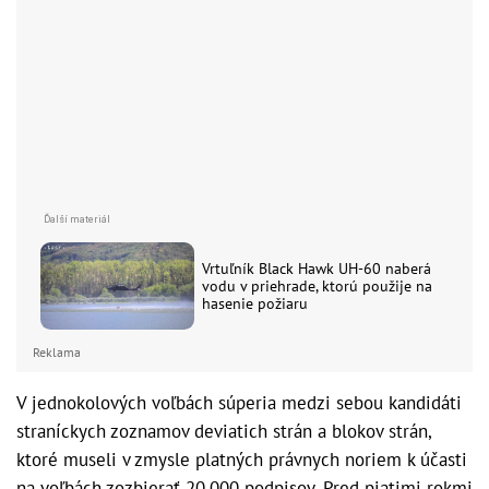
Vrtuľník Black Hawk UH-60 naberá
vodu v priehrade, ktorú použije na
hasenie požiaru
Reklama
V jednokolových voľbách súperia medzi sebou kandidáti
straníckych zoznamov deviatich strán a blokov strán,
ktoré museli v zmysle platných právnych noriem k účasti
na voľbách zozbierať 20.000 podpisov. Pred piatimi rokmi