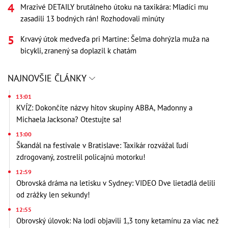
Mrazivé DETAILY brutálneho útoku na taxikára: Mladíci mu
zasadili 13 bodných rán! Rozhodovali minúty
Krvavý útok medveďa pri Martine: Šelma dohrýzla muža na
bicykli, zranený sa doplazil k chatám
NAJNOVŠIE ČLÁNKY
13:01
KVÍZ: Dokončíte názvy hitov skupiny ABBA, Madonny a
Michaela Jacksona? Otestujte sa!
13:00
Škandál na festivale v Bratislave: Taxikár rozvážal ľudí
zdrogovaný, zostrelil policajnú motorku!
12:59
Obrovská dráma na letisku v Sydney: VIDEO Dve lietadlá delili
od zrážky len sekundy!
12:55
Obrovský úlovok: Na lodi objavili 1,3 tony ketamínu za viac než