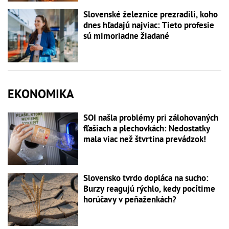
Slovenské železnice prezradili, koho
dnes hľadajú najviac: Tieto profesie
sú mimoriadne žiadané
EKONOMIKA
SOI našla problémy pri zálohovaných
fľašiach a plechovkách: Nedostatky
mala viac než štvrtina prevádzok!
Slovensko tvrdo dopláca na sucho:
Burzy reagujú rýchlo, kedy pocítime
horúčavy v peňaženkách?