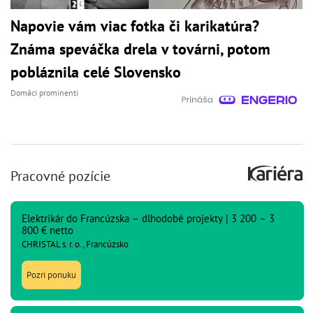
Napovie vám viac fotka či karikatúra?
Známa speváčka drela v továrni, potom
pobláznila celé Slovensko
Domáci prominenti
Pracovné pozície
Elektrikár do Francúzska – dlhodobé projekty | 3 200 – 3
800 € netto
CHRISTAL s. r. o., Francúzsko
Pozri ponuku