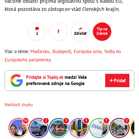
väčšine oblastí prijíma legislatívu spolu s Radou EÚ,
ktorá pozostáva zo zástupcov vlád členských krajín.
Tip na
1
Zdieľať
článok
Viac o téme:
Maďarsko
,
Budapešť
,
Európska únia
,
Voľby do
Európskeho parlamentu
Pridajte si Topky.sk
medzi Vaše
Pridať
preferované zdroje na Google
Nahlásiť chybu
16
2
3
3
7
2