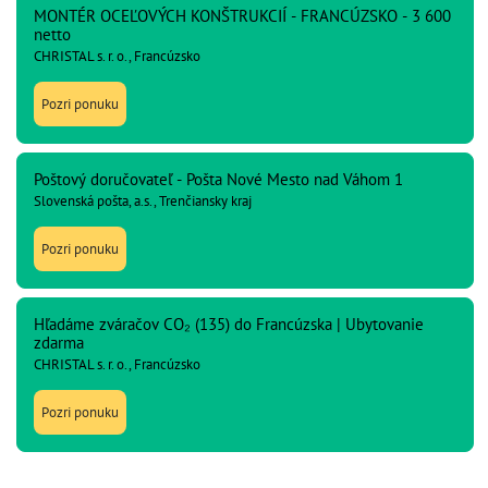
MONTÉR OCEĽOVÝCH KONŠTRUKCIÍ - FRANCÚZSKO - 3 600
netto
CHRISTAL s. r. o., Francúzsko
Pozri ponuku
Poštový doručovateľ - Pošta Nové Mesto nad Váhom 1
Slovenská pošta, a.s., Trenčiansky kraj
Pozri ponuku
Hľadáme zváračov CO₂ (135) do Francúzska | Ubytovanie
zdarma
CHRISTAL s. r. o., Francúzsko
Pozri ponuku