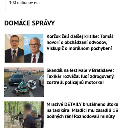
100 miliónov eur
DOMÁCE SPRÁVY
Korčok čelí ďalšej kritike: Tomáš
hovorí o obchádzaní odvodov,
Viskupič o morálnom pochybení
Škandál na festivale v Bratislave:
Taxikár rozvážal ľudí zdrogovaný,
zostrelil policajnú motorku!
Mrazivé DETAILY brutálneho útoku
na taxikára: Mladíci mu zasadili 13
bodných rán! Rozhodovali minúty