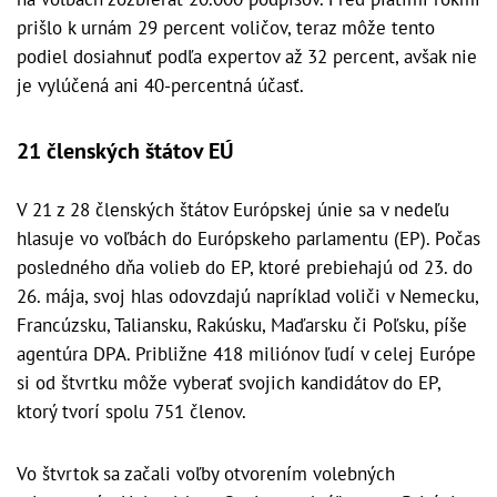
prišlo k urnám 29 percent voličov, teraz môže tento
podiel dosiahnuť podľa expertov až 32 percent, avšak nie
je vylúčená ani 40-percentná účasť.
21 členských štátov EÚ
V 21 z 28 členských štátov Európskej únie sa v nedeľu
hlasuje vo voľbách do Európskeho parlamentu (EP). Počas
posledného dňa volieb do EP, ktoré prebiehajú od 23. do
26. mája, svoj hlas odovzdajú napríklad voliči v Nemecku,
Francúzsku, Taliansku, Rakúsku, Maďarsku či Poľsku, píše
agentúra DPA. Približne 418 miliónov ľudí v celej Európe
si od štvrtku môže vyberať svojich kandidátov do EP,
ktorý tvorí spolu 751 členov.
Vo štvrtok sa začali voľby otvorením volebných