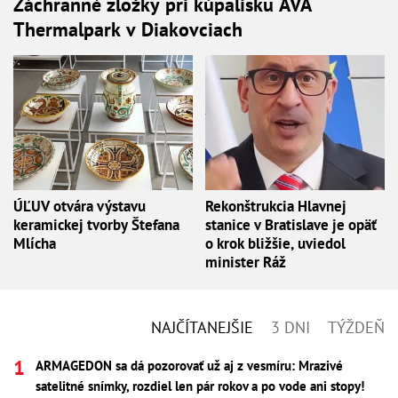
Záchranné zložky pri kúpalisku AVA
Thermalpark v Diakovciach
ÚĽUV otvára výstavu
Rekonštrukcia Hlavnej
keramickej tvorby Štefana
stanice v Bratislave je opäť
Mlícha
o krok bližšie, uviedol
minister Ráž
NAJČÍTANEJŠIE
3 DNI
TÝŽDEŇ
ARMAGEDON sa dá pozorovať už aj z vesmíru: Mrazivé
satelitné snímky, rozdiel len pár rokov a po vode ani stopy!