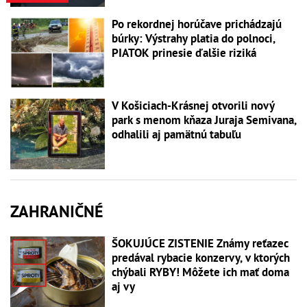
Po rekordnej horúčave prichádzajú
búrky: Výstrahy platia do polnoci,
PIATOK prinesie ďalšie riziká
V Košiciach-Krásnej otvorili nový
park s menom kňaza Juraja Semivana,
odhalili aj pamätnú tabuľu
ZAHRANIČNÉ
ŠOKUJÚCE ZISTENIE Známy reťazec
predával rybacie konzervy, v ktorých
chýbali RYBY! Môžete ich mať doma
aj vy