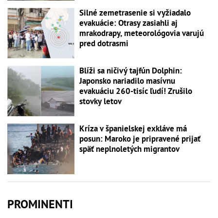
Silné zemetrasenie si vyžiadalo
evakuácie: Otrasy zasiahli aj
mrakodrapy, meteorológovia varujú
pred dotrasmi
Blíži sa ničivý tajfún Dolphin:
Japonsko nariadilo masívnu
evakuáciu 260-tisíc ľudí! Zrušilo
stovky letov
Kríza v španielskej exkláve má
posun: Maroko je pripravené prijať
späť neplnoletých migrantov
PROMINENTI