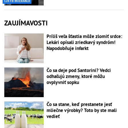
128 FB INTERAKCIÍ
ZAUJÍMAVOSTI
Príliš veľa šťastia môže zlomiť srdce:
Lekári opísali zriedkavý syndróm!
Napodobňuje infarkt
Čo sa deje pod Santorini? Vedci
odhaľujú zmeny, ktoré môžu
ovplyvniť sopku
Čo sa stane, keď prestanete jesť
mliečne výrobky? Toto by ste mali
vedieť