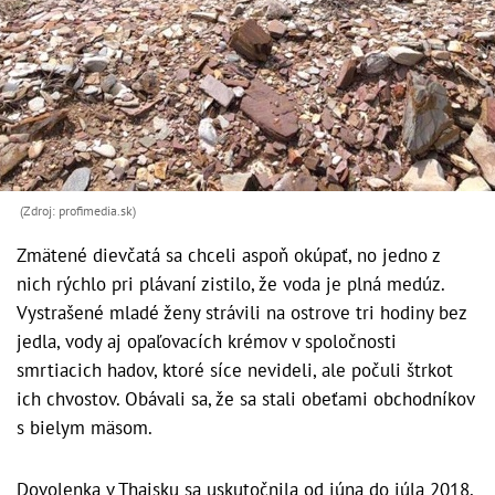
(Zdroj: profimedia.sk)
Zmätené dievčatá sa chceli aspoň okúpať, no jedno z
nich rýchlo pri plávaní zistilo, že voda je plná medúz.
Vystrašené mladé ženy strávili na ostrove tri hodiny bez
jedla, vody aj opaľovacích krémov v spoločnosti
smrtiacich hadov, ktoré síce nevideli, ale počuli štrkot
ich chvostov. Obávali sa, že sa stali obeťami obchodníkov
s bielym mäsom.
Dovolenka v Thajsku sa uskutočnila od júna do júla 2018,