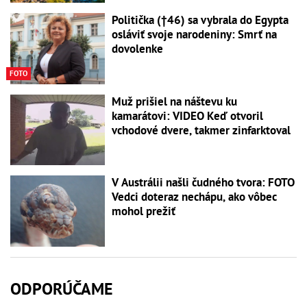
Politička (†46) sa vybrala do Egypta
osláviť svoje narodeniny: Smrť na
dovolenke
FOTO
Muž prišiel na náštevu ku
kamarátovi: VIDEO Keď otvoril
vchodové dvere, takmer zinfarktoval
V Austrálii našli čudného tvora: FOTO
Vedci doteraz nechápu, ako vôbec
mohol prežiť
ODPORÚČAME