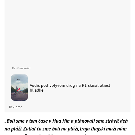
Vodič pod vplyvom drog na R1 skúsil utiecť
hliadke
Reklama
„Boli sme v tom čase v Hua Hin a plánovali sme stráviť deň
na pláži. Zatiaľ čo sme boli na pláži, traja thajskí muži nám