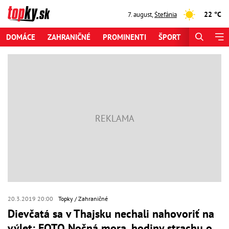
22 °C
7. august
,
Štefánia
DOMÁCE
ZAHRANIČNÉ
PROMINENTI
ŠPORT
ZAUJÍMAV
20.3.2019 20:00
Topky
Zahraničné
Dievčatá sa v Thajsku nechali nahovoriť na
výlet: FOTO Nočná mora, hodiny strachu o