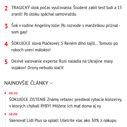
TRAGICKÝ útok počas vyučovania: Študent zabil šesť ľudí a 15
zranil! Po útoku spáchal samovraždu
Šok v rodine Angeliny Jolie: Po rozvode s manželkou priznal -
som gay!
ŠOKUJÚCE slová Plačkovej: S Reném dlho tajili... Tomuto po
rokoch uverí málokto!
Desivé varovanie experta: Rusi nasadia na Ukrajine masy
vojakov! Drony nebudú stačiť
NAJNOVŠIE ČLÁNKY
08:30
ŠOKUJÚCE ZISTENIE Známy reťazec predával rybacie konzervy,
v ktorých chýbali RYBY! Môžete ich mať doma aj vy
08:00
Skenovať Lidl Plus sa oplatí: Ušetrite viac ako 30% z nákupu