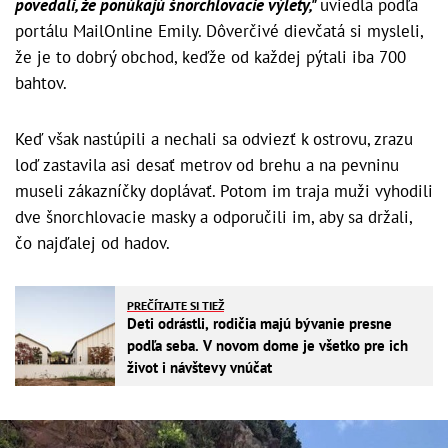
povedali, že ponúkajú šnorchlovacie výlety,"
uviedla podľa
portálu MailOnline Emily. Dôverčivé dievčatá si mysleli,
že je to dobrý obchod, keďže od každej pýtali iba 700
bahtov.
Keď však nastúpili a nechali sa odviezť k ostrovu, zrazu
loď zastavila asi desať metrov od brehu a na pevninu
museli zákazníčky doplávať. Potom im traja muži vyhodili
dve šnorchlovacie masky a odporučili im, aby sa držali,
čo najďalej od hadov.
PREČÍTAJTE SI TIEŽ
Deti odrástli, rodičia majú bývanie presne
podľa seba. V novom dome je všetko pre ich
život i návštevy vnúčat