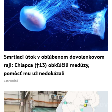
Smrtiaci útok v obľúbenom dovolenkovom
raji: Chlapca (†13) obkľúčili medúzy,
pomôcť mu už nedokázali
Zahraničné