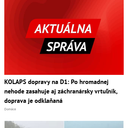
KOLAPS dopravy na D1: Po hromadnej
nehode zasahuje aj záchranársky vrtuľník,
doprava je odklaňaná
Domáce