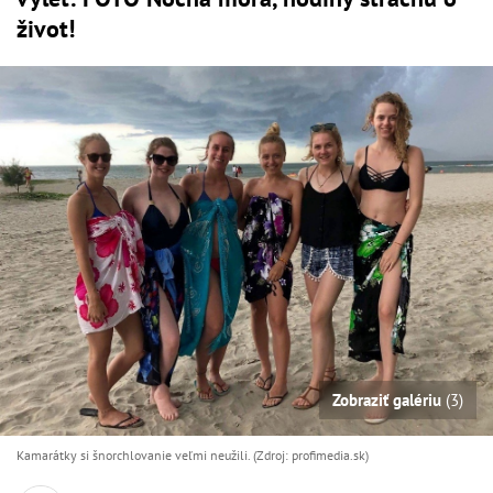
život!
Zobraziť galériu
(3)
Kamarátky si šnorchlovanie veľmi neužili. (Zdroj: profimedia.sk)