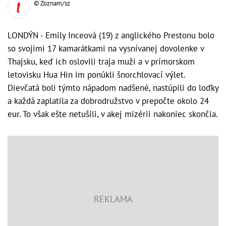
© Zoznam/sz
LONDÝN - Emily Inceová (19) z anglického Prestonu bolo
so svojimi 17 kamarátkami na vysnívanej dovolenke v
Thajsku, keď ich oslovili traja muži a v prímorskom
letovisku Hua Hin im ponúkli šnorchlovací výlet.
Dievčatá boli týmto nápadom nadšené, nastúpili do loďky
a každá zaplatila za dobrodružstvo v prepočte okolo 24
eur. To však ešte netušili, v akej mizérii nakoniec skončia.