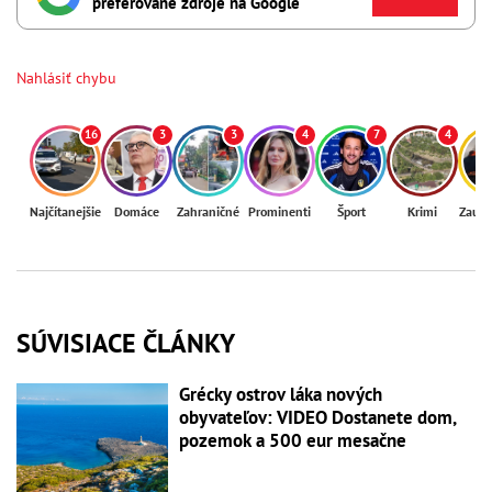
preferované zdroje na Google
Nahlásiť chybu
16
3
3
4
7
4
Najčítanejšie
Domáce
Zahraničné
Prominenti
Šport
Krimi
Zaují
SÚVISIACE ČLÁNKY
Grécky ostrov láka nových
obyvateľov: VIDEO Dostanete dom,
pozemok a 500 eur mesačne