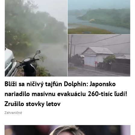
Blíži sa ničivý tajfún Dolphin: Japonsko
nariadilo masívnu evakuáciu 260-tisíc ľudí!
Zrušilo stovky letov
Zahraničné