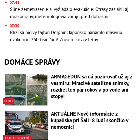
07:44
Silné zemetrasenie si vyžiadalo evakuácie: Otrasy zasiahli aj
mrakodrapy, meteorológovia varujú pred dotrasmi
07:30
Blíži sa ničivý tajfún Dolphin: Japonsko nariadilo masívnu
evakuáciu 260-tisíc ľudí! Zrušilo stovky letov
DOMÁCE SPRÁVY
ARMAGEDON sa dá pozorovať už aj z
vesmíru: Mrazivé satelitné snímky,
rozdiel len pár rokov a po vode ani
stopy!
FOTO
AKTUÁLNE Nové informácie z
kúpaliska pri Šali: 8 ľudí skončilo v
nemocnici
AKTUALIZOVANÉ