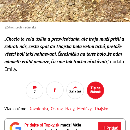
(Zdroj: profimedia.sk)
„Chcelo to veľa úsilia a presviedčania, ale traja muži prišli a
zobrali nás, cesta späť do Thajska bola veľmi tichá, pretože
všetci boli takí nahnevaní. Čerešničku na torte bolo, že nám
odmietli vrátiť peniaze, čo sme tak trochu očakávali,"
dodala
Emily.
Tip na
7
Zdieľať
článok
Viac o téme:
Dovolenka
,
Ostrov
,
Hady
,
Medúzy
,
Thajsko
Pridajte si Topky.sk
medzi Vaše
Pridať