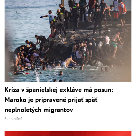
Kríza v španielskej exkláve má posun:
Maroko je pripravené prijať späť
neplnoletých migrantov
Zahraničné