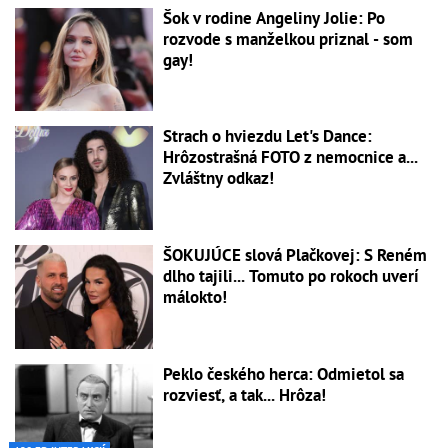
Šok v rodine Angeliny Jolie: Po
rozvode s manželkou priznal - som
gay!
Strach o hviezdu Let's Dance:
Hrôzostrašná FOTO z nemocnice a...
Zvláštny odkaz!
ŠOKUJÚCE slová Plačkovej: S Reném
dlho tajili... Tomuto po rokoch uverí
málokto!
Peklo českého herca: Odmietol sa
rozviesť, a tak... Hrôza!