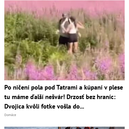
Po ničení pola pod Tatrami a kúpaní v plese
tu máme ďalší nešvár! Drzosť bez hraníc:
Dvojica kvôli fotke vošla do...
Domáce