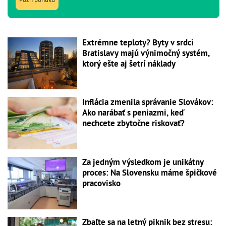
Extrémne teploty? Byty v srdci
Bratislavy majú výnimočný systém,
ktorý ešte aj šetrí náklady
Inflácia zmenila správanie Slovákov:
Ako narábať s peniazmi, keď
nechcete zbytočne riskovať?
Za jedným výsledkom je unikátny
proces: Na Slovensku máme špičkové
pracovisko
Zbaľte sa na letný piknik bez stresu: