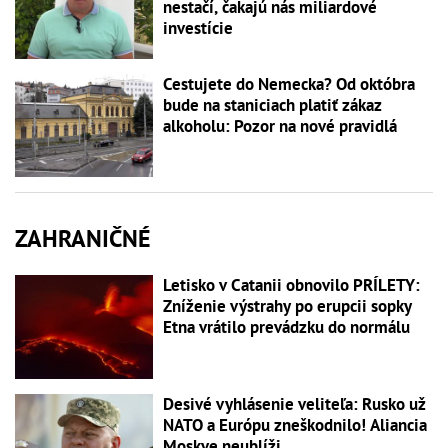
nestačí, čakajú nás miliardové
investície
Cestujete do Nemecka? Od októbra
bude na staniciach platiť zákaz
alkoholu: Pozor na nové pravidlá
ZAHRANIČNÉ
Letisko v Catanii obnovilo PRÍLETY:
Zníženie výstrahy po erupcii sopky
Etna vrátilo prevádzku do normálu
Desivé vyhlásenie veliteľa: Rusko už
NATO a Európu zneškodnilo! Aliancia
Moskve neublíži