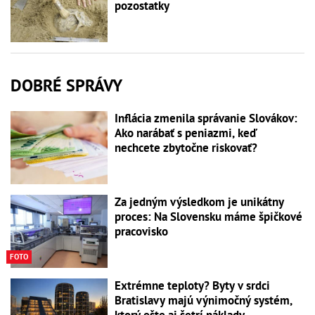
pozostatky
DOBRÉ SPRÁVY
Inflácia zmenila správanie Slovákov:
Ako narábať s peniazmi, keď
nechcete zbytočne riskovať?
Za jedným výsledkom je unikátny
proces: Na Slovensku máme špičkové
pracovisko
FOTO
Extrémne teploty? Byty v srdci
Bratislavy majú výnimočný systém,
ktorý ešte aj šetrí náklady