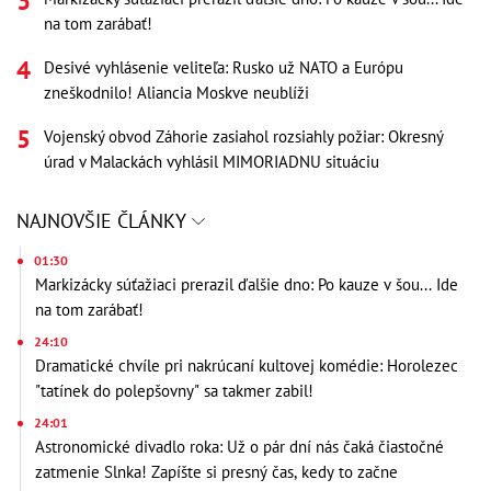
na tom zarábať!
Desivé vyhlásenie veliteľa: Rusko už NATO a Európu
zneškodnilo! Aliancia Moskve neublíži
Vojenský obvod Záhorie zasiahol rozsiahly požiar: Okresný
úrad v Malackách vyhlásil MIMORIADNU situáciu
NAJNOVŠIE ČLÁNKY
01:30
Markizácky súťažiaci prerazil ďalšie dno: Po kauze v šou... Ide
na tom zarábať!
24:10
Dramatické chvíle pri nakrúcaní kultovej komédie: Horolezec
"tatínek do polepšovny" sa takmer zabil!
24:01
Astronomické divadlo roka: Už o pár dní nás čaká čiastočné
zatmenie Slnka! Zapíšte si presný čas, kedy to začne