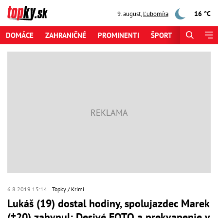
16 °C
9. august
,
Ľubomíra
DOMÁCE
ZAHRANIČNÉ
PROMINENTI
ŠPORT
ZAUJÍMAV
6.8.2019 15:14
Topky
Krimi
Lukáš (19) dostal hodiny, spolujazdec Marek
(†20) zahynul: Desivé FOTO a prekvapenie v