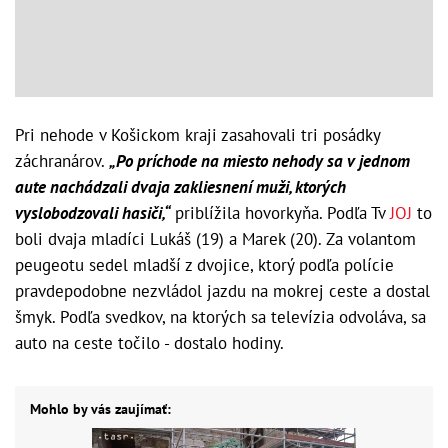
Pri nehode v Košickom kraji zasahovali tri posádky
záchranárov.
„Po príchode na miesto nehody sa v jednom
aute nachádzali dvaja zakliesnení muži, ktorých
vyslobodzovali hasiči,“
priblížila hovorkyňa. Podľa Tv
JOJ
to
boli dvaja mladíci Lukáš (19) a Marek (20). Za volantom
peugeotu sedel mladší z dvojice, ktorý podľa polície
pravdepodobne nezvládol jazdu na mokrej ceste a dostal
šmyk. Podľa svedkov, na ktorých sa televízia odvoláva, sa
auto na ceste točilo - dostalo hodiny.
Mohlo by vás zaujímať: