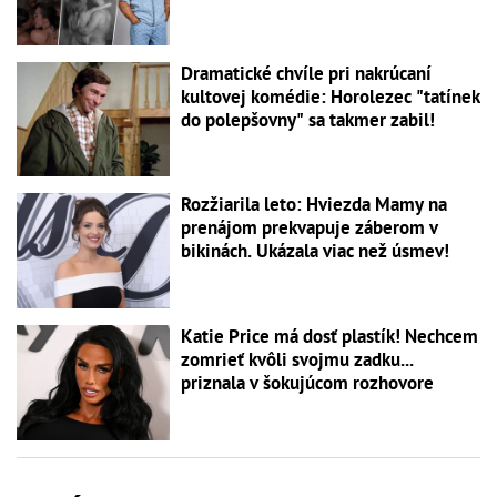
Dramatické chvíle pri nakrúcaní
kultovej komédie: Horolezec "tatínek
do polepšovny" sa takmer zabil!
Rozžiarila leto: Hviezda Mamy na
prenájom prekvapuje záberom v
bikinách. Ukázala viac než úsmev!
Katie Price má dosť plastík! Nechcem
zomrieť kvôli svojmu zadku...
priznala v šokujúcom rozhovore