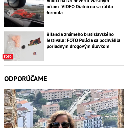
Vodiči na D4 neverili vlastným
očiam: VIDEO Diaľnicou sa rútila
formula
Bilancia známeho bratislavského
festivalu: FOTO Polícia sa pochválila
poriadnym drogovým úlovkom
FOTO
ODPORÚČAME