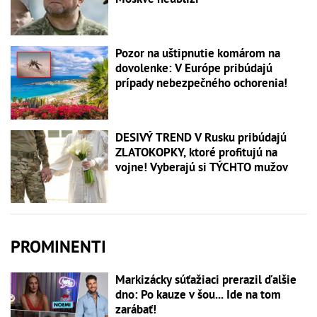
Pozor na uštipnutie komárom na
dovolenke: V Európe pribúdajú
prípady nebezpečného ochorenia!
DESIVÝ TREND V Rusku pribúdajú
ZLATOKOPKY, ktoré profitujú na
vojne! Vyberajú si TÝCHTO mužov
PROMINENTI
Markizácky súťažiaci prerazil ďalšie
dno: Po kauze v šou... Ide na tom
zarábať!