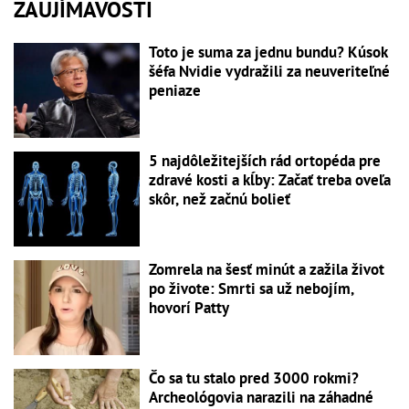
ZAUJÍMAVOSTI
Toto je suma za jednu bundu? Kúsok
šéfa Nvidie vydražili za neuveriteľné
peniaze
5 najdôležitejších rád ortopéda pre
zdravé kosti a kĺby: Začať treba oveľa
skôr, než začnú bolieť
Zomrela na šesť minút a zažila život
po živote: Smrti sa už nebojím,
hovorí Patty
Čo sa tu stalo pred 3000 rokmi?
Archeológovia narazili na záhadné