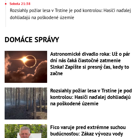
Sobota 21:38
Rozsiahly požiar lesa v Trstíne je pod kontrolou: Hasiči naďalej
dohliadajú na poškodené územie
DOMÁCE SPRÁVY
Astronomické divadlo roka: Už o pár
dní nás čaká čiastočné zatmenie
Slnka! Zapíšte si presný čas, kedy to
začne
Rozsiahly požiar lesa v Trstíne je pod
kontrolou: Hasiči naďalej dohliadajú
na poškodené územie
Fico varuje pred extrémne suchou
budúcnosťou: Zákaz vývozu vody