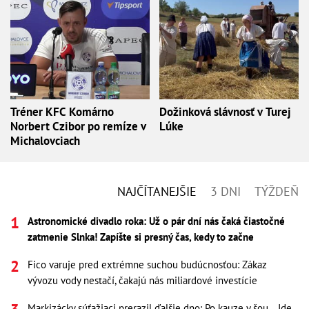
Tréner KFC Komárno
Dožinková slávnosť v Turej
Norbert Czibor po remíze v
Lúke
Michalovciach
NAJČÍTANEJŠIE
3 DNI
TÝŽDEŇ
Astronomické divadlo roka: Už o pár dní nás čaká čiastočné
zatmenie Slnka! Zapíšte si presný čas, kedy to začne
Fico varuje pred extrémne suchou budúcnosťou: Zákaz
vývozu vody nestačí, čakajú nás miliardové investície
Markizácky súťažiaci prerazil ďalšie dno: Po kauze v šou... Ide