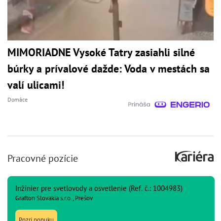
MIMORIADNE Vysoké Tatry zasiahli silné
búrky a prívalové dažde: Voda v mestách sa
valí ulicami!
Domáce
Pracovné pozície
Inžinier pre svetlovody a osvetlenie (Ref. č.: 1004983)
Grafton Slovakia s.r.o., Prešov
Pozri ponuku