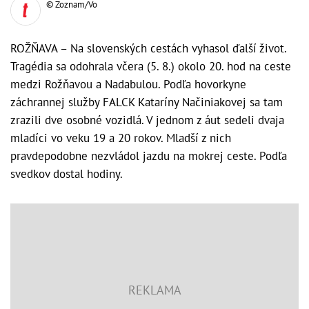
© Zoznam/Vo
ROŽŇAVA – Na slovenských cestách vyhasol ďalší život.
Tragédia sa odohrala včera (5. 8.) okolo 20. hod na ceste
medzi Rožňavou a Nadabulou. Podľa hovorkyne
záchrannej služby FALCK Kataríny Načiniakovej sa tam
zrazili dve osobné vozidlá. V jednom z áut sedeli dvaja
mladíci vo veku 19 a 20 rokov. Mladší z nich
pravdepodobne nezvládol jazdu na mokrej ceste. Podľa
svedkov dostal hodiny.