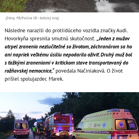
(Zdroj: FB/Polícia SR - Košický kraj)
Následne narazili do protiidúceho vozidla značky Audi.
Hovorkyňa spresnila smutnú skutočnosť.
„Jeden z mužov
utrpel zranenia nezlučiteľné so životom, záchranárom sa ho
ani napriek veľkému úsiliu nepodarilo oživiť. Druhý muž bol
s ťažkými zraneniami v kritickom stave transportovaný do
rožňavskej nemocnice,“
povedala Načiniaková. O život
prišiel spolujazdec Marek.