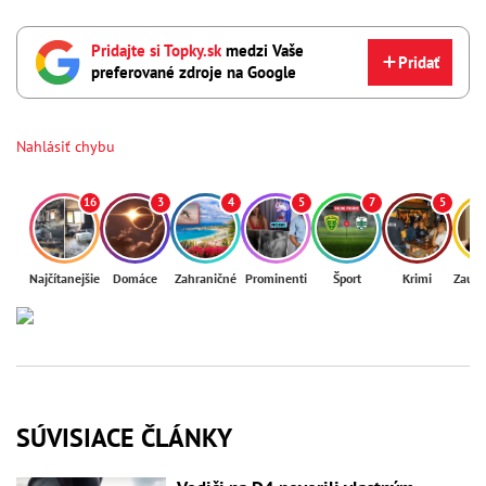
Pridajte si Topky.sk
medzi Vaše
Pridať
preferované zdroje na Google
Nahlásiť chybu
16
3
4
5
7
5
Najčítanejšie
Domáce
Zahraničné
Prominenti
Šport
Krimi
Zaují
SÚVISIACE ČLÁNKY