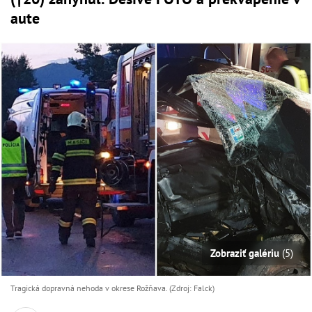
aute
Zobraziť galériu
(5)
Tragická dopravná nehoda v okrese Rožňava. (Zdroj: Falck)