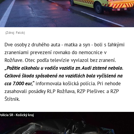
(Zdroj: Falck)
Dve osoby z druhého auta - matka a syn - boli s ľahkými
zraneniami prevezení rovnako do nemocnice v
Rožňave. Otec podľa televízie vyviazol bez zranení.
„Požitie alkoholu u vodiča vozidla zn. Audi zistené nebolo.
Celková škoda spôsobená na vozidlách bola vyčíslená na
cca 7.000 eur,“
informovala košická polícia. Pri nehode
zasahovali posádky RLP Rožňava, RZP Plešivec a RZP
Štítnik.