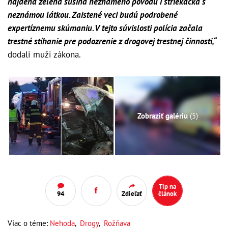
nájdená zelená sušina neznámeho pôvodu i striekačka s
neznámou látkou. Zaistené veci budú podrobené
expertíznemu skúmaniu. V tejto súvislosti polícia začala
trestné stíhanie pre podozrenie z drogovej trestnej činnosti,“
dodali muži zákona.
Zobraziť galériu
(5)
Tip na
94
Zdieľať
článok
Viac o téme:
Nehoda
,
Drogy
,
Rožňava