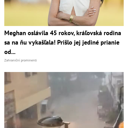
Meghan oslávila 45 rokov, kráľovská rodina
sa na ňu vykašľala! Prišlo jej jediné prianie
od...
Zahraniční prominenti