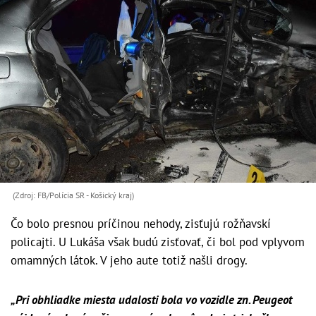
(Zdroj: FB/Polícia SR - Košický kraj)
Čo bolo presnou príčinou nehody, zisťujú rožňavskí
policajti. U Lukáša však budú zisťovať, či bol pod vplyvom
omamných látok. V jeho aute totiž našli drogy.
„Pri obhliadke miesta udalosti bola vo vozidle zn. Peugeot