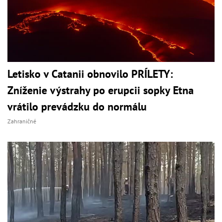
Letisko v Catanii obnovilo PRÍLETY:
Zníženie výstrahy po erupcii sopky Etna
vrátilo prevádzku do normálu
Zahraničné