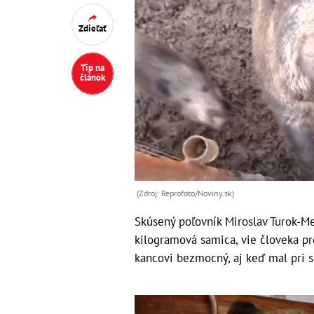
Zdieľať
Tip na
článok
(Zdroj: Reprofoto/Noviny.sk)
Skúsený poľovník Miroslav Turok-Me
kilogramová samica, vie človeka pr
kancovi bezmocný, aj keď mal pri s