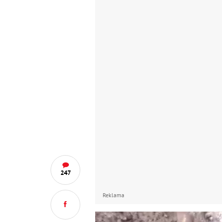
247
Reklama