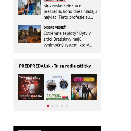
Slovenské železnice
prezradili, koho dnes hľadajú
najviac: Tieto profesie sú
mimoriadne žiadané
DOBRE VEDIEŤ
Extrémne teploty? Byty v
srdci Bratislavy majú
výnimočný systém, ktorý
ešte aj šetrí náklady
PREDPREDAJ
.sk - Tu sa rodia zážitky