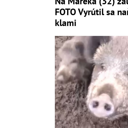
Na Mareka (32) zaú
FOTO Vyrútil sa na
klami