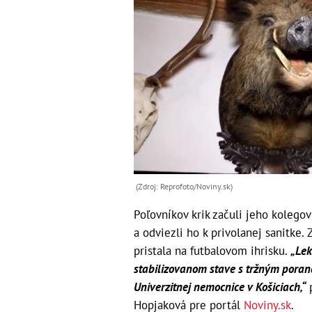
(Zdroj: Reprofoto/Noviny.sk)
Poľovníkov krik začuli jeho kolegov
a odviezli ho k privolanej sanitke.
pristala na futbalovom ihrisku.
„Lek
stabilizovanom stave s tržným poran
Univerzitnej nemocnice v Košiciach,“
p
Hopjaková pre portál
Noviny.sk
.