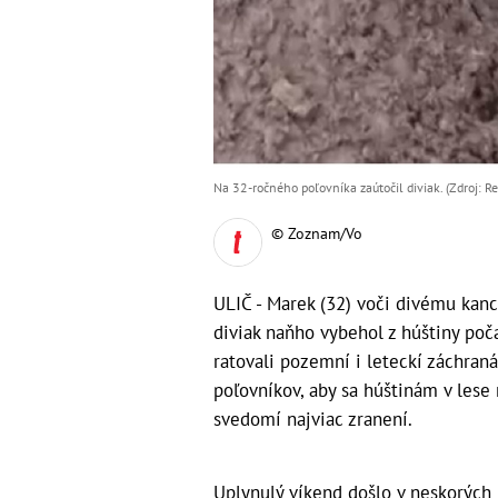
Na 32-ročného poľovníka zaútočil diviak. (Zdroj: R
© Zoznam/Vo
ULIČ - Marek (32) voči divému kan
diviak naňho vybehol z húštiny po
ratovali pozemní i leteckí záchraná
poľovníkov, aby sa húštinám v lese 
svedomí najviac zranení.
Uplynulý víkend došlo v neskorých