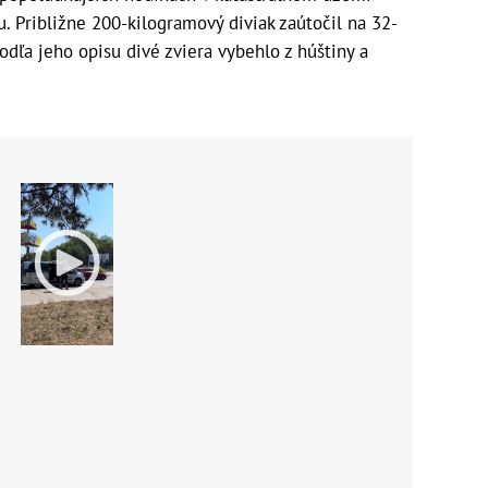
u. Približne 200-kilogramový diviak zaútočil na 32-
dľa jeho opisu divé zviera vybehlo z húštiny a