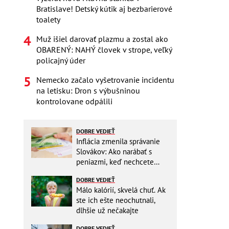
Bratislave! Detský kútik aj bezbarierové
toalety
Muž išiel darovať plazmu a zostal ako
OBARENÝ: NAHÝ človek v strope, veľký
policajný úder
Nemecko začalo vyšetrovanie incidentu
na letisku: Dron s výbušninou
kontrolovane odpálili
DOBRE VEDIEŤ
Inflácia zmenila správanie
Slovákov: Ako narábať s
peniazmi, keď nechcete
zbytočne riskovať?
DOBRE VEDIEŤ
Málo kalórií, skvelá chuť. Ak
ste ich ešte neochutnali,
dlhšie už nečakajte
DOBRE VEDIEŤ