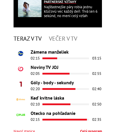
PARTNERSKÉ VZŤAHY
Najšťastnejšie páry robia jednu
kľúčovú vec každý deň: Trvá len 6
sekúnd, no mení celý vzťah
TERAZ V TV
VEČER V TV
Zámena manželiek
02:15
03:15
Noviny TV JOJ
02:05
02:55
Góly - body - sekundy
02:20
02:40
Keď kvitne láska
02:10
02:50
Otecko na pohľadanie
02:15
02:35
Navoľ stanice
Celý program