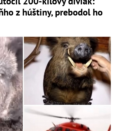
točil 200-kilový diviak:
ňho z húštiny, prebodol ho