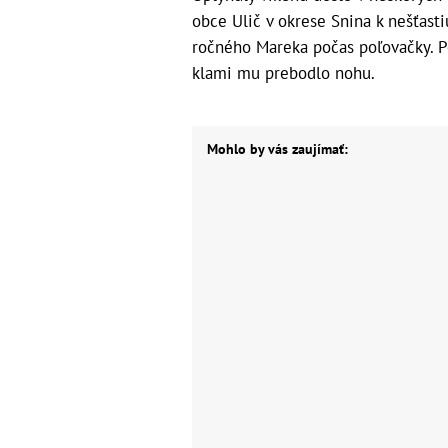
obce Ulič v okrese Snina k nešťasti
ročného Mareka počas poľovačky. Po
klami mu prebodlo nohu.
Mohlo by vás zaujímať: