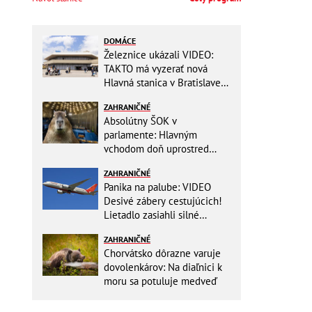
DOMÁCE
Železnice ukázali VIDEO:
TAKTO má vyzerať nová
Hlavná stanica v Bratislave!
Detský kútik aj bezbarierové
ZAHRANIČNÉ
toalety
Absolútny ŠOK v
parlamente: Hlavným
vchodom doň uprostred
zasadania napochodovali
ZAHRANIČNÉ
KAPYBARY, kde sa tam
Panika na palube: VIDEO
nabrali?
Desivé zábery cestujúcich!
Lietadlo zasiahli silné
turbulencie! 17 zranených
ZAHRANIČNÉ
Chorvátsko dôrazne varuje
dovolenkárov: Na diaľnici k
moru sa potuluje medveď