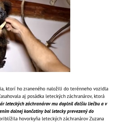
ia, ktorí ho zraneného naložili do terénneho vozidla
 Zasahovala aj posádka leteckých záchranárov, ktorá
ár leteckých záchranárov mu doplnil ďalšiu liečbu a v
ením dolnej končatiny bol letecky prevezený do
riblížila hovorkyňa leteckých záchranárov Zuzana