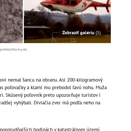
Zobraziť galériu
(5)
eprofoto/Noviny.sk)
covi nemal šancu na obranu. Asi 200-kilogramový
čas poľovačky a klami mu prebodol ľavú nohu. Muža
ri. Skúsený poľovník preto upozorňuje turistov i
radšej vyhýbali. Diviačia zver má podľa neho na
 popoludňajších hodinách v katastrálnom území