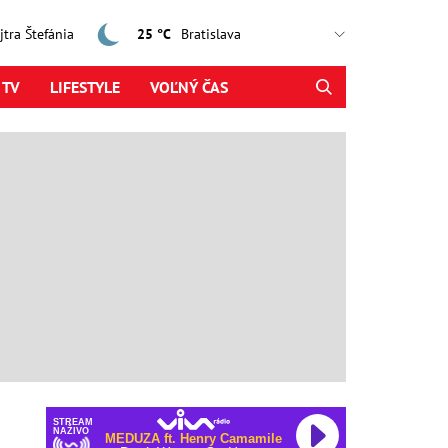
ajtra Štefánia
25 °C
 TV
LIFESTYLE
VOĽNÝ ČAS
STREAM
NAŽIVO
MEDUZA ft. Henry Camamile