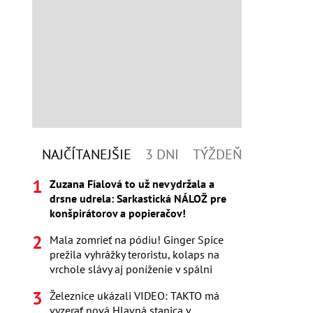
NAJČÍTANEJŠIE
3 DNI
TÝŽDEŇ
Zuzana Fialová to už nevydržala a
drsne udrela: Sarkastická NÁLOŽ pre
konšpirátorov a popieračov!
Mala zomrieť na pódiu! Ginger Spice
prežila vyhrážky teroristu, kolaps na
vrchole slávy aj poníženie v spálni
Železnice ukázali VIDEO: TAKTO má
vyzerať nová Hlavná stanica v