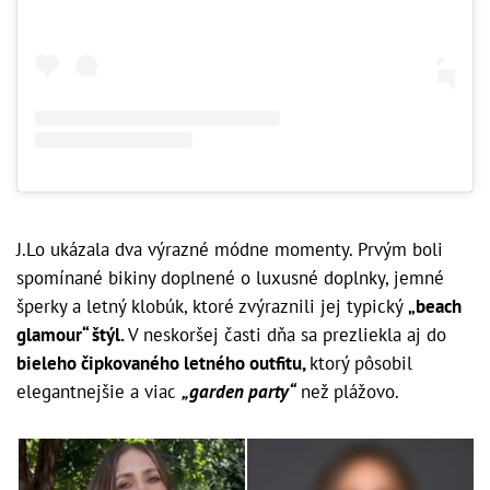
J.Lo ukázala dva výrazné módne momenty. Prvým boli
spomínané bikiny doplnené o luxusné doplnky, jemné
šperky a letný klobúk, ktoré zvýraznili jej typický
„beach
glamour“ štýl.
V neskoršej časti dňa sa prezliekla aj do
bieleho čipkovaného letného outfitu,
ktorý pôsobil
elegantnejšie a viac
„garden party“
než plážovo.