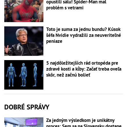
opustili sálu! Spider-Man mal
problém s vetrami
Toto je suma za jednu bundu? Kúsok
šéfa Nvidie vydražili za neuveriteľné
peniaze
5 najdôležitejších rád ortopéda pre
zdravé kosti a kĺby: Začať treba oveľa
skôr, než začnú bolieť
DOBRÉ SPRÁVY
Za jedným výsledkom je unikátny
proces: Sem sa na Slovensku dostane