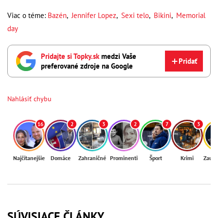
Viac o téme:
Bazén
,
Jennifer Lopez
,
Sexi telo
,
Bikini
,
Memorial
day
Pridajte si Topky.sk
medzi Vaše
Pridať
preferované zdroje na Google
Nahlásiť chybu
16
2
3
2
7
3
Najčítanejšie
Domáce
Zahraničné
Prominenti
Šport
Krimi
Zaují
SÚVISIACE ČLÁNKY