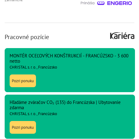
Pracovné pozície
MONTÉR OCEĽOVÝCH KONŠTRUKCIÍ - FRANCÚZSKO - 3 600
netto
CHRISTAL s. r. o., Francúzsko
Pozri ponuku
Hľadáme zváračov CO₂ (135) do Francúzska | Ubytovanie
zdarma
CHRISTAL s. r. o., Francúzsko
Pozri ponuku