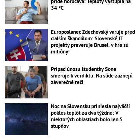
príde horúčava: Teploty vystúpia na
34 °C
Europoslanec Zdechovský varuje pred
ďalším škandálom: Slovenské IT
projekty preveruje Brusel, v hre sú
milióny!
Prípad únosu študentky Sone
smeruje k verdiktu: Na súde zaznejú
záverečné reči
Noc na Slovensku priniesla najväčší
pokles teplôt za dva týždne: V
niektorých oblastiach bolo len 5
stupňov