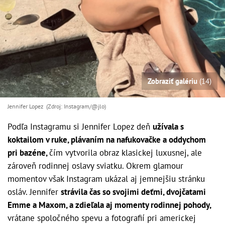
Zobraziť galériu
(14)
Jennifer Lopez (Zdroj: Instagram/@jlo)
Podľa Instagramu si Jennifer Lopez deň
užívala s
koktailom v ruke, plávaním na nafukovačke a oddychom
pri bazéne,
čím vytvorila obraz klasickej luxusnej, ale
zároveň rodinnej oslavy sviatku. Okrem glamour
momentov však Instagram ukázal aj jemnejšiu stránku
osláv. Jennifer
strávila čas so svojimi deťmi, dvojčatami
Emme a Maxom, a zdieľala aj momenty rodinnej pohody,
vrátane spoločného spevu a fotografií pri americkej