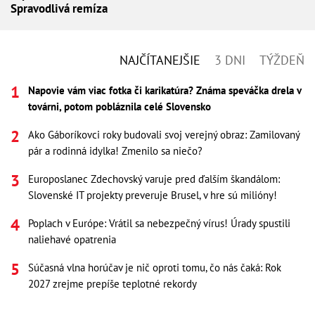
Spravodlivá remíza
NAJČÍTANEJŠIE
3 DNI
TÝŽDEŇ
Napovie vám viac fotka či karikatúra? Známa speváčka drela v
továrni, potom pobláznila celé Slovensko
Ako Gáboríkovci roky budovali svoj verejný obraz: Zamilovaný
pár a rodinná idylka! Zmenilo sa niečo?
Europoslanec Zdechovský varuje pred ďalším škandálom:
Slovenské IT projekty preveruje Brusel, v hre sú milióny!
Poplach v Európe: Vrátil sa nebezpečný vírus! Úrady spustili
naliehavé opatrenia
Súčasná vlna horúčav je nič oproti tomu, čo nás čaká: Rok
2027 zrejme prepíše teplotné rekordy