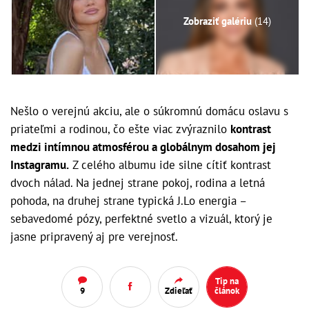
Zobraziť galériu
(14)
Nešlo o verejnú akciu, ale o súkromnú domácu oslavu s
priateľmi a rodinou, čo ešte viac zvýraznilo
kontrast
medzi intímnou atmosférou a globálnym dosahom jej
Instagramu.
Z celého albumu ide silne cítiť kontrast
dvoch nálad. Na jednej strane pokoj, rodina a letná
pohoda, na druhej strane typická J.Lo energia –
sebavedomé pózy, perfektné svetlo a vizuál, ktorý je
jasne pripravený aj pre verejnosť.
Tip na
9
Zdieľať
článok