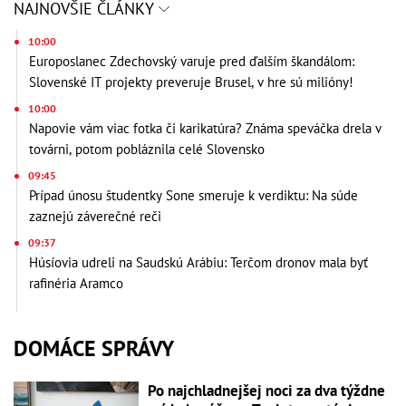
NAJNOVŠIE ČLÁNKY
10:00
Europoslanec Zdechovský varuje pred ďalším škandálom:
Slovenské IT projekty preveruje Brusel, v hre sú milióny!
10:00
Napovie vám viac fotka či karikatúra? Známa speváčka drela v
továrni, potom pobláznila celé Slovensko
09:45
Prípad únosu študentky Sone smeruje k verdiktu: Na súde
zaznejú záverečné reči
09:37
Húsíovia udreli na Saudskú Arábiu: Terčom dronov mala byť
rafinéria Aramco
DOMÁCE SPRÁVY
Po najchladnejšej noci za dva týždne