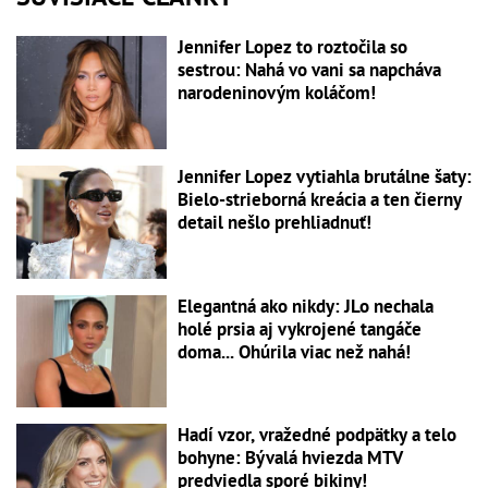
Jennifer Lopez to roztočila so
sestrou: Nahá vo vani sa napcháva
narodeninovým koláčom!
Jennifer Lopez vytiahla brutálne šaty:
Bielo-strieborná kreácia a ten čierny
detail nešlo prehliadnuť!
Elegantná ako nikdy: JLo nechala
holé prsia aj vykrojené tangáče
doma... Ohúrila viac než nahá!
Hadí vzor, vražedné podpätky a telo
bohyne: Bývalá hviezda MTV
predviedla sporé bikiny!