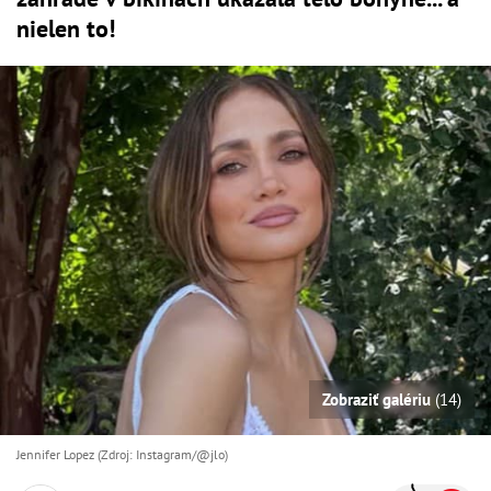
nielen to!
Zobraziť galériu
(14)
Jennifer Lopez (Zdroj: Instagram/@jlo)