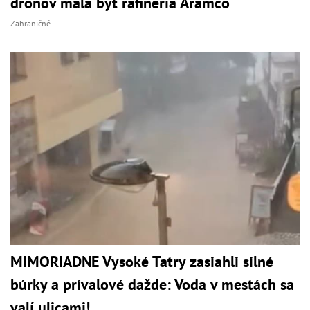
dronov mala byť rafinéria Aramco
Zahraničné
MIMORIADNE Vysoké Tatry zasiahli silné
búrky a prívalové dažde: Voda v mestách sa
valí ulicami!