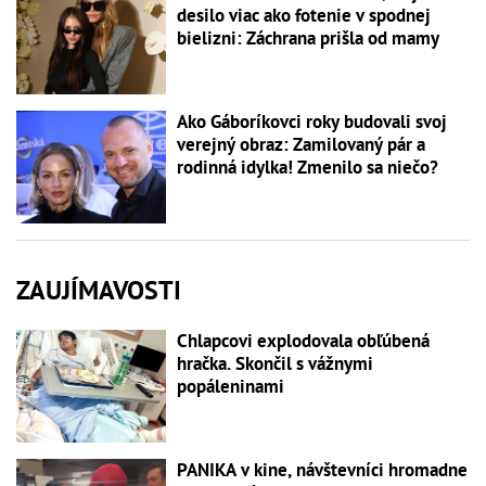
desilo viac ako fotenie v spodnej
bielizni: Záchrana prišla od mamy
Ako Gáboríkovci roky budovali svoj
verejný obraz: Zamilovaný pár a
rodinná idylka! Zmenilo sa niečo?
ZAUJÍMAVOSTI
Chlapcovi explodovala obľúbená
hračka. Skončil s vážnymi
popáleninami
PANIKA v kine, návštevníci hromadne