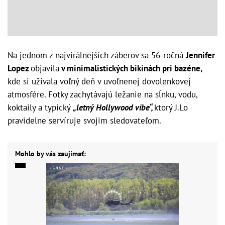
Na jednom z najvirálnejších záberov sa 56-ročná
Jennifer
Lopez
objavila
v minimalistických bikinách pri bazéne,
kde si užívala voľný deň v uvoľnenej dovolenkovej
atmosfére. Fotky zachytávajú ležanie na sĺnku, vodu,
koktaily a typický
„letný Hollywood vibe“,
ktorý J.Lo
pravidelne servíruje svojim sledovateľom.
Mohlo by vás zaujímať: