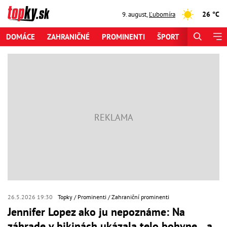
26 °C
9. august
,
Ľubomíra
DOMÁCE
ZAHRANIČNÉ
PROMINENTI
ŠPORT
ZAUJÍMAV
26.5.2026 19:30
Topky
Prominenti
Zahraniční prominenti
Jennifer Lopez ako ju nepoznáme: Na
záhrade v bikinách ukázala telo bohyne... a