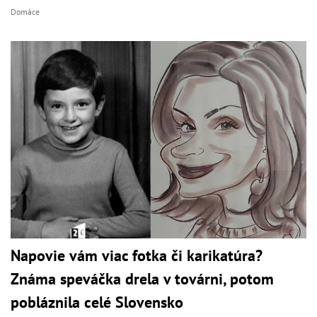
Domáce
Napovie vám viac fotka či karikatúra?
Známa speváčka drela v továrni, potom
pobláznila celé Slovensko