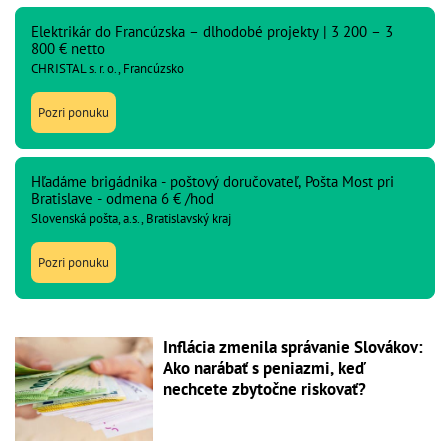
Elektrikár do Francúzska – dlhodobé projekty | 3 200 – 3
800 € netto
CHRISTAL s. r. o., Francúzsko
Pozri ponuku
Hľadáme brigádnika - poštový doručovateľ, Pošta Most pri
Bratislave - odmena 6 € /hod
Slovenská pošta, a.s., Bratislavský kraj
Pozri ponuku
Inflácia zmenila správanie Slovákov:
Ako narábať s peniazmi, keď
nechcete zbytočne riskovať?