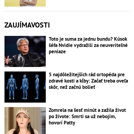
ZAUJÍMAVOSTI
Toto je suma za jednu bundu? Kúsok
šéfa Nvidie vydražili za neuveriteľné
peniaze
5 najdôležitejších rád ortopéda pre
zdravé kosti a kĺby: Začať treba oveľa
skôr, než začnú bolieť
Zomrela na šesť minút a zažila život
po živote: Smrti sa už nebojím,
hovorí Patty