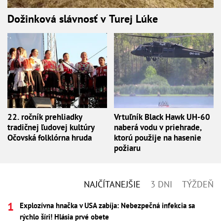
Dožinková slávnosť v Turej Lúke
22. ročník prehliadky
Vrtuľník Black Hawk UH-60
tradičnej ľudovej kultúry
naberá vodu v priehrade,
Očovská folklórna hruda
ktorú použije na hasenie
požiaru
NAJČÍTANEJŠIE
3 DNI
TÝŽDEŇ
Explozívna hnačka v USA zabíja: Nebezpečná infekcia sa
rýchlo šíri! Hlásia prvé obete