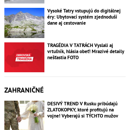
Vysoké Tatry vstupujú do digitálnej
éry: Ubytovací systém zjednoduší
dane aj cestovanie
TRAGÉDIA V TATRÁCH Vyslali aj
vrtuľník, hlásia obeť! Mrazivé detaily
nešťastia FOTO
ZAHRANIČNÉ
DESIVÝ TREND V Rusku pribúdajú
ZLATOKOPKY, ktoré profitujú na
vojne! Vyberajú si TÝCHTO mužov