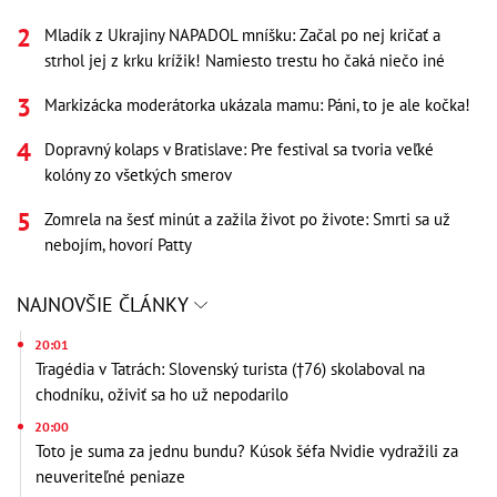
Mladík z Ukrajiny NAPADOL mníšku: Začal po nej kričať a
strhol jej z krku krížik! Namiesto trestu ho čaká niečo iné
Markizácka moderátorka ukázala mamu: Páni, to je ale kočka!
Dopravný kolaps v Bratislave: Pre festival sa tvoria veľké
kolóny zo všetkých smerov
Zomrela na šesť minút a zažila život po živote: Smrti sa už
nebojím, hovorí Patty
NAJNOVŠIE ČLÁNKY
20:01
Tragédia v Tatrách: Slovenský turista (†76) skolaboval na
chodníku, oživiť sa ho už nepodarilo
20:00
Toto je suma za jednu bundu? Kúsok šéfa Nvidie vydražili za
neuveriteľné peniaze