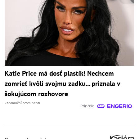
Katie Price má dosť plastík! Nechcem
zomrieť kvôli svojmu zadku... priznala v
šokujúcom rozhovore
Zahraniční prominenti