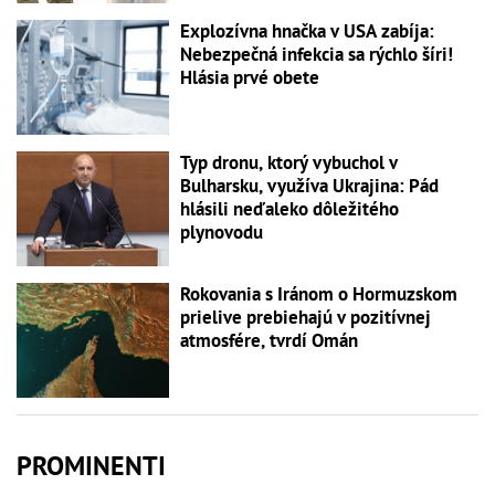
Explozívna hnačka v USA zabíja:
Nebezpečná infekcia sa rýchlo šíri!
Hlásia prvé obete
Typ dronu, ktorý vybuchol v
Bulharsku, využíva Ukrajina: Pád
hlásili neďaleko dôležitého
plynovodu
Rokovania s Iránom o Hormuzskom
prielive prebiehajú v pozitívnej
atmosfére, tvrdí Omán
PROMINENTI