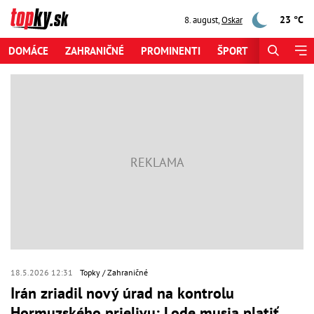
23 °C
8. august
,
Oskar
DOMÁCE
ZAHRANIČNÉ
PROMINENTI
ŠPORT
ZAUJÍMAV
18.5.2026 12:31
Topky
Zahraničné
Irán zriadil nový úrad na kontrolu
Hormuzského prielivu: Lode musia platiť