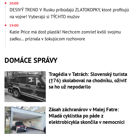
20:00
DESIVÝ TREND V Rusku pribúdajú ZLATOKOPKY, ktoré profitujú
na vojne! Vyberajú si TÝCHTO mužov
19:00
Katie Price má dosť plastík! Nechcem zomrieť kvôli svojmu
zadku... priznala v šokujúcom rozhovore
DOMÁCE SPRÁVY
Tragédia v Tatrách: Slovenský turista
(†76) skolaboval na chodníku, oživiť
sa ho už nepodarilo
Zásah záchranárov v Malej Fatre:
Mladá cyklistka po páde z
elektrobicykla skončila v nemocnici