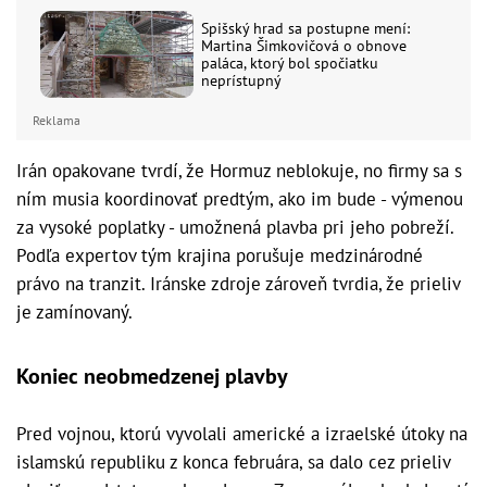
Spišský hrad sa postupne mení:
Martina Šimkovičová o obnove
paláca, ktorý bol spočiatku
neprístupný
Reklama
Irán opakovane tvrdí, že Hormuz neblokuje, no firmy sa s
ním musia koordinovať predtým, ako im bude - výmenou
za vysoké poplatky - umožnená plavba pri jeho pobreží.
Podľa expertov tým krajina porušuje medzinárodné
právo na tranzit. Iránske zdroje zároveň tvrdia, že prieliv
je zamínovaný.
Koniec neobmedzenej plavby
Pred vojnou, ktorú vyvolali americké a izraelské útoky na
islamskú republiku z konca februára, sa dalo cez prieliv