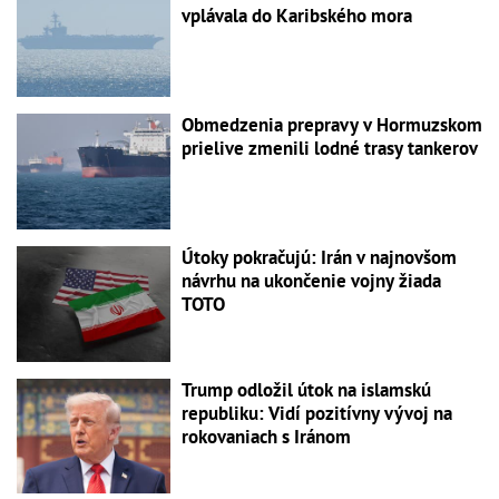
vplávala do Karibského mora
Obmedzenia prepravy v Hormuzskom
prielive zmenili lodné trasy tankerov
Útoky pokračujú: Irán v najnovšom
návrhu na ukončenie vojny žiada
TOTO
Trump odložil útok na islamskú
republiku: Vidí pozitívny vývoj na
rokovaniach s Iránom