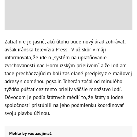
Zatiaľ nie je jasné, akú úlohu bude nový úrad zohrávať,
avšak iránska televízia Press TV už skôr v máji
informovala, že ide o „systém na uplatňovanie
zvrchovanosti nad Hormuzským prielivom“ a že lodiam
tade prechádzajúcim boli zasielané predpisy z e-mailovej
adresy s doménou pgsa.ir. Teherán začal od minulého
týždňa púšťať cez tento prieliv väčšie množstvo lodí.
Dôvodom je podľa štátnych médií to, že štáty a lodné
spoločnosti pristúpili na jeho podmienku koordinovať
svoju plavbu úžinou.
Mohlo by vás zaujímať: