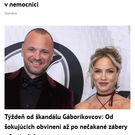
v nemocnici
Domáce
Týždeň od škandálu Gáboríkovcov: Od
šokujúcich obvinení až po nečakané zábery