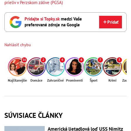
prieliv v Perzskom zálive (PGSA)
Pridajte si Topky.sk
medzi Vaše
Pridať
preferované zdroje na Google
Nahlásiť chybu
16
2
4
4
7
3
Najčítanejšie
Domáce
Zahraničné
Prominenti
Šport
Krimi
Zaují
SÚVISIACE ČLÁNKY
Americká lietadlová loď USS Nimitz