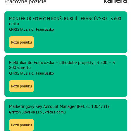
Pracovné pozície
MONTÉR OCEĽOVÝCH KONŠTRUKCIÍ - FRANCÚZSKO - 3 600
netto
CHRISTAL s. r. o., Francúzsko
Pozri ponuku
Elektrikár do Francúzska – dlhodobé projekty | 3 200 – 3
800 € netto
CHRISTAL s. r. o., Francúzsko
Pozri ponuku
Marketingový Key Account Manager (Ref. č.: 1004731)
Grafton Slovakia s.r.o., Práca z domu
Pozri ponuku