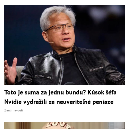
Toto je suma za jednu bundu? Kúsok šéfa
Nvidie vydražili za neuveriteľné peniaze
Zaujímavosti