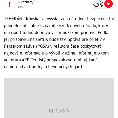
© Zoznam/
TASR
TEHERÁN - Iránska Najvyššia rada národnej bezpečnosti v
pondelok oficiálne oznámila vznik nového úradu, ktorý
má riadiť lodnú dopravu v Hormuzskom prielive. Podľa
jej príspevku na sieti X bude tzv. Správa pre prieliv v
Perzskom zálive (PGSA) v reálnom čase poskytovať
najnovšie informácie o vývoji v úžine. Informuje o tom
agentúra AFP. Ten istý príspevok zverejnil aj kanál
námorníctva iránskych Revolučných gárd.