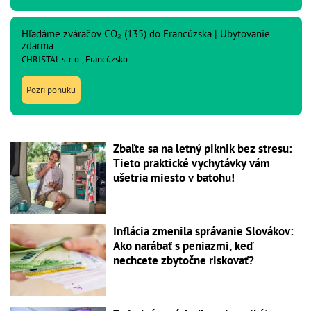
Hľadáme zváračov CO₂ (135) do Francúzska | Ubytovanie
zdarma
CHRISTAL s. r. o., Francúzsko
Pozri ponuku
Zbaľte sa na letný piknik bez stresu:
Tieto praktické vychytávky vám
ušetria miesto v batohu!
Inflácia zmenila správanie Slovákov:
Ako narábať s peniazmi, keď
nechcete zbytočne riskovať?