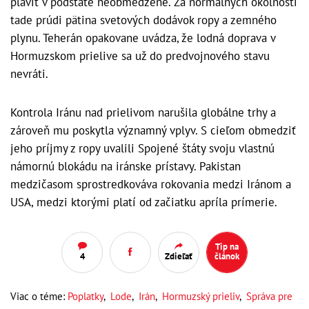
plaviť v podstate neobmedzene. Za normálnych okolností
tade prúdi pätina svetových dodávok ropy a zemného
plynu. Teherán opakovane uvádza, že lodná doprava v
Hormuzskom prielive sa už do predvojnového stavu
nevráti.
Kontrola Iránu nad prielivom narušila globálne trhy a
zároveň mu poskytla významný vplyv. S cieľom obmedziť
jeho príjmy z ropy uvalili Spojené štáty svoju vlastnú
námornú blokádu na iránske prístavy. Pakistan
medzičasom sprostredkováva rokovania medzi Iránom a
USA, medzi ktorými platí od začiatku apríla prímerie.
Tip na
4
Zdieľať
článok
Viac o téme:
Poplatky
,
Lode
,
Irán
,
Hormuzský prieliv
,
Správa pre