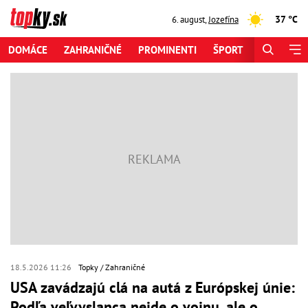
37 °C
6. august
,
Jozefína
DOMÁCE
ZAHRANIČNÉ
PROMINENTI
ŠPORT
ZAUJÍMAV
18.5.2026 11:26
Topky
Zahraničné
USA zavádzajú clá na autá z Európskej únie:
Podľa veľvyslanca nejde o vojnu, ale o