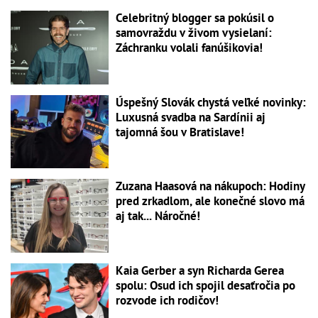
Celebritný blogger sa pokúsil o
samovraždu v živom vysielaní:
Záchranku volali fanúšikovia!
Úspešný Slovák chystá veľké novinky:
Luxusná svadba na Sardínii aj
tajomná šou v Bratislave!
Zuzana Haasová na nákupoch: Hodiny
pred zrkadlom, ale konečné slovo má
aj tak... Náročné!
Kaia Gerber a syn Richarda Gerea
spolu: Osud ich spojil desaťročia po
rozvode ich rodičov!