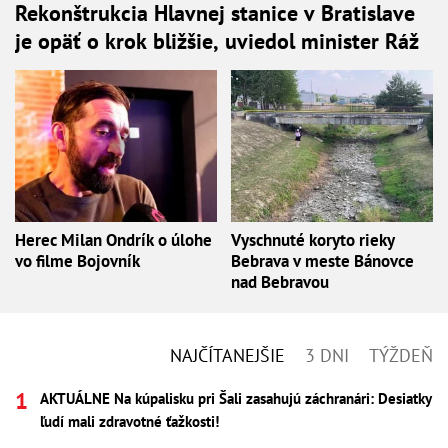
Rekonštrukcia Hlavnej stanice v Bratislave
je opäť o krok bližšie, uviedol minister Ráž
Herec Milan Ondrík o úlohe
Vyschnuté koryto rieky
vo filme Bojovník
Bebrava v meste Bánovce
nad Bebravou
NAJČÍTANEJŠIE
3 DNI
TÝŽDEŇ
AKTUÁLNE Na kúpalisku pri Šali zasahujú záchranári: Desiatky
ľudí mali zdravotné ťažkosti!