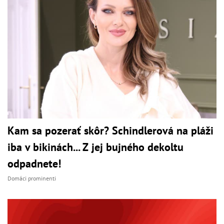
Kam sa pozerať skôr? Schindlerová na pláži
iba v bikinách... Z jej bujného dekoltu
odpadnete!
Domáci prominenti