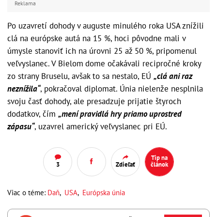
Reklama
Po uzavretí dohody v auguste minulého roka USA znížili
clá na európske autá na 15 %, hoci pôvodne mali v
úmysle stanoviť ich na úrovni 25 až 50 %, pripomenul
veľvyslanec. V Bielom
dome očakávali recipročné kroky
zo strany Bruselu, avšak to sa nestalo, EÚ
„clá ani raz
neznížila“
, pokračoval diplomat. Únia nielenže nesplnila
svoju časť dohody, ale presadzuje prijatie štyroch
dodatkov, čím
„mení pravidlá hry priamo uprostred
zápasu“
, uzavrel americký veľvyslanec pri EÚ.
Tip na
3
Zdieľať
článok
Viac o téme:
Daň
,
USA
,
Európska únia