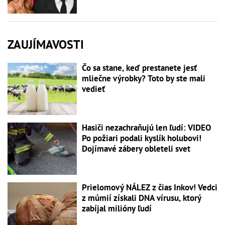
ZAUJÍMAVOSTI
Čo sa stane, keď prestanete jesť
mliečne výrobky? Toto by ste mali
vedieť
Hasiči nezachraňujú len ľudí: VIDEO
Po požiari podali kyslík holubovi!
Dojímavé zábery obleteli svet
Prielomový NÁLEZ z čias Inkov! Vedci
z múmií získali DNA vírusu, ktorý
zabíjal milióny ľudí