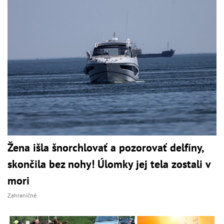
Žena išla šnorchlovať a pozorovať delfíny,
skončila bez nohy! Úlomky jej tela zostali v
mori
Zahraničné