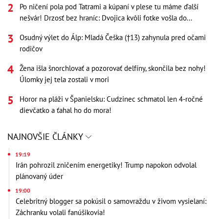
Po ničení pola pod Tatrami a kúpaní v plese tu máme ďalší
nešvár! Drzosť bez hraníc: Dvojica kvôli fotke vošla do...
Osudný výlet do Álp: Mladá Češka (†13) zahynula pred očami
rodičov
Žena išla šnorchlovať a pozorovať delfíny, skončila bez nohy!
Úlomky jej tela zostali v mori
Horor na pláži v Španielsku: Cudzinec schmatol len 4-ročné
dievčatko a ťahal ho do mora!
NAJNOVŠIE ČLÁNKY
19:19
Irán pohrozil zničením energetiky! Trump napokon odvolal
plánovaný úder
19:00
Celebritný blogger sa pokúsil o samovraždu v živom vysielaní:
Záchranku volali fanúšikovia!