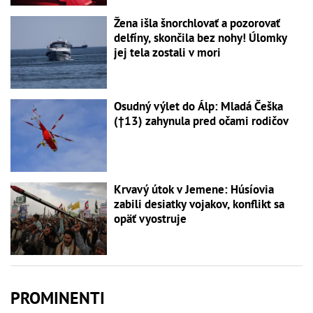
Žena išla šnorchlovať a pozorovať
delfíny, skončila bez nohy! Úlomky
jej tela zostali v mori
Osudný výlet do Álp: Mladá Češka
(†13) zahynula pred očami rodičov
Krvavý útok v Jemene: Húsíovia
zabili desiatky vojakov, konflikt sa
opäť vyostruje
PROMINENTI