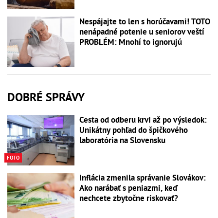
Nespájajte to len s horúčavami! TOTO
nenápadné potenie u seniorov veští
PROBLÉM: Mnohí to ignorujú
DOBRÉ SPRÁVY
Cesta od odberu krvi až po výsledok:
Unikátny pohľad do špičkového
laboratória na Slovensku
FOTO
Inflácia zmenila správanie Slovákov:
Ako narábať s peniazmi, keď
nechcete zbytočne riskovať?