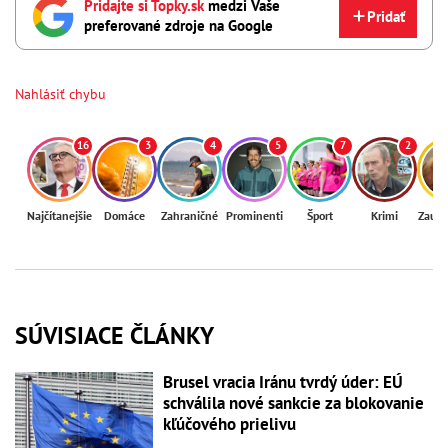
Pridajte si Topky.sk
medzi Vaše
Pridať
preferované zdroje na Google
Nahlásiť chybu
16
3
4
5
7
2
Najčítanejšie
Domáce
Zahraničné
Prominenti
Šport
Krimi
Zaují
SÚVISIACE ČLÁNKY
Brusel vracia Iránu tvrdý úder: EÚ
schválila nové sankcie za blokovanie
kľúčového prielivu