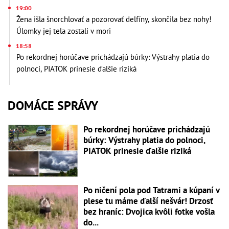
19:00
Žena išla šnorchlovať a pozorovať delfíny, skončila bez nohy!
Úlomky jej tela zostali v mori
18:58
Po rekordnej horúčave prichádzajú búrky: Výstrahy platia do
polnoci, PIATOK prinesie ďalšie riziká
DOMÁCE SPRÁVY
Po rekordnej horúčave prichádzajú
búrky: Výstrahy platia do polnoci,
PIATOK prinesie ďalšie riziká
Po ničení pola pod Tatrami a kúpaní v
plese tu máme ďalší nešvár! Drzosť
bez hraníc: Dvojica kvôli fotke vošla
do...