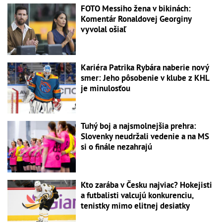
FOTO Messiho žena v bikinách:
Komentár Ronaldovej Georginy
vyvolal ošiaľ
Kariéra Patrika Rybára naberie nový
smer: Jeho pôsobenie v klube z KHL
je minulosťou
Tuhý boj a najsmolnejšia prehra:
Slovenky neudržali vedenie a na MS
si o finále nezahrajú
Kto zarába v Česku najviac? Hokejisti
a futbalisti valcujú konkurenciu,
tenistky mimo elitnej desiatky