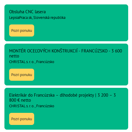
Obsluha CNC lasera
LepsiaPraca.sk, Slovenská republika
Pozri ponuku
MONTÉR OCEĽOVÝCH KONŠTRUKCIÍ - FRANCÚZSKO - 3 600
netto
CHRISTAL s. r. o., Francúzsko
Pozri ponuku
Elektrikár do Francúzska – dlhodobé projekty | 3 200 – 3
800 € netto
CHRISTAL s. r. o., Francúzsko
Pozri ponuku