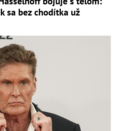
asselhoff bojuje s telom:
k sa bez chodítka už