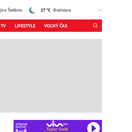
ajtra Štefánia
27 °C
 TV
LIFESTYLE
VOĽNÝ ČAS
STREAM
NAŽIVO
Taylor Swift