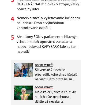
OBARENÝ: NAHÝ človek v strope, veľký
policajný úder
Nemecko začalo vyšetrovanie incidentu
na letisku: Dron s výbušninou
kontrolovane odpálili
Absolútny ŠOK v parlamente: Hlavným
vchodom doň uprostred zasadania
napochodovali KAPYBARY, kde sa tam
nabrali?
DOBRE VEDIEŤ
Slovenské železnice
prezradili, koho dnes hľadajú
najviac: Tieto profesie sú
mimoriadne žiadané
DOBRE VEDIEŤ
Málo kalórií, skvelá chuť. Ak
ste ich ešte neochutnali,
dlhšie už nečakajte