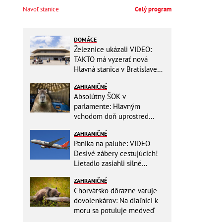
Navoľ stanice
Celý program
DOMÁCE
Železnice ukázali VIDEO:
TAKTO má vyzerať nová
Hlavná stanica v Bratislave!
Detský kútik aj bezbarierové
ZAHRANIČNÉ
toalety
Absolútny ŠOK v
parlamente: Hlavným
vchodom doň uprostred
zasadania napochodovali
ZAHRANIČNÉ
KAPYBARY, kde sa tam
Panika na palube: VIDEO
nabrali?
Desivé zábery cestujúcich!
Lietadlo zasiahli silné
turbulencie! 17 zranených
ZAHRANIČNÉ
Chorvátsko dôrazne varuje
dovolenkárov: Na diaľnici k
moru sa potuluje medveď