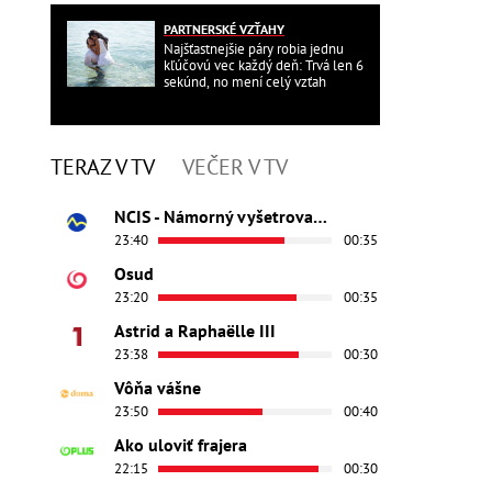
PARTNERSKÉ VZŤAHY
Najšťastnejšie páry robia jednu
kľúčovú vec každý deň: Trvá len 6
sekúnd, no mení celý vzťah
TERAZ V TV
VEČER V TV
NCIS - Námorný vyšetrovací úrad
23:40
00:35
Osud
23:20
00:35
Astrid a Raphaëlle III
23:38
00:30
Vôňa vášne
23:50
00:40
Ako uloviť frajera
22:15
00:30