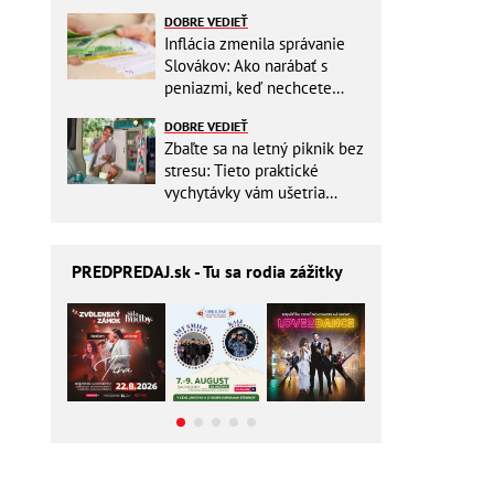
DOBRE VEDIEŤ
Inflácia zmenila správanie
Slovákov: Ako narábať s
peniazmi, keď nechcete
zbytočne riskovať?
DOBRE VEDIEŤ
Zbaľte sa na letný piknik bez
stresu: Tieto praktické
vychytávky vám ušetria
miesto v batohu!
PREDPREDAJ
.sk - Tu sa rodia zážitky