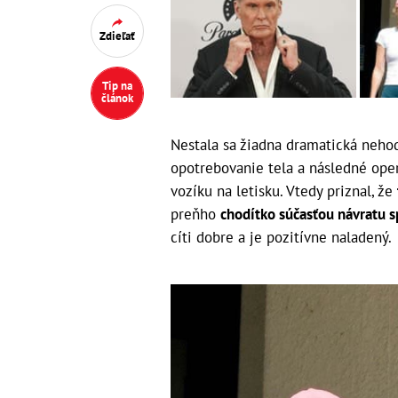
Zdieľať
Tip na
článok
Nestala sa žiadna dramatická nehoda.
opotrebovanie tela a následné oper
vozíku na letisku. Vtedy priznal, že
preňho
chodítko súčasťou návratu s
cíti dobre a je pozitívne naladený.