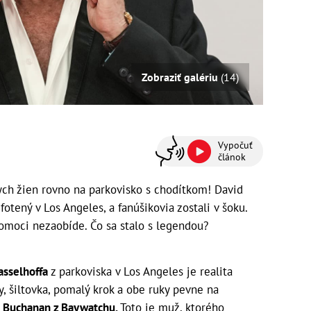
Zobraziť galériu
(14)
Vypočuť
článok
ych žien rovno na parkovisko s chodítkom! David
fotený v Los Angeles, a fanúšikovia zostali v šoku.
omoci nezaobíde. Čo sa stalo s legendou?
asselhoffa
z parkoviska v Los Angeles je realita
y, šiltovka, pomalý krok a obe ruky pevne na
 Buchanan z Baywatchu.
Toto je muž, ktorého