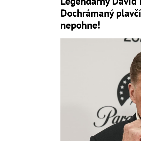
Legendárny David H
Dochrámaný plavčí
nepohne!