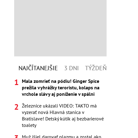
NAJČÍTANEJŠIE
3 DNI
TÝŽDEŇ
Mala zomrieť na pódiu! Ginger Spice
prežila vyhrážky teroristu, kolaps na
vrchole slávy aj poníženie v spálni
Železnice ukázali VIDEO: TAKTO má
vyzerať nová Hlavná stanica v
Bratislave! Detský kútik aj bezbarierové
toalety
Muž išiel darovať plazmu a zostal ako