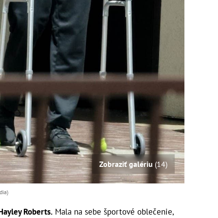
Zobraziť galériu
(14)
dia)
Hayley Roberts.
Mala na sebe športové oblečenie,