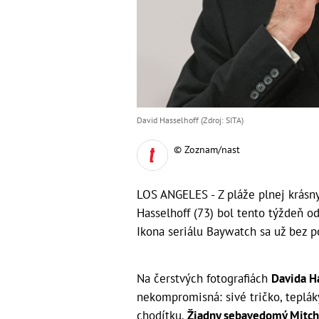
David Hasselhoff (Zdroj: SITA)
© Zoznam/nast
LOS ANGELES - Z pláže plnej krásn
Hasselhoff (73) bol tento týždeň od
Ikona seriálu Baywatch sa už bez p
Na čerstvých fotografiách
Davida H
nekompromisná: sivé tričko, teplák
chodítku.
Žiadny sebavedomý Mitch