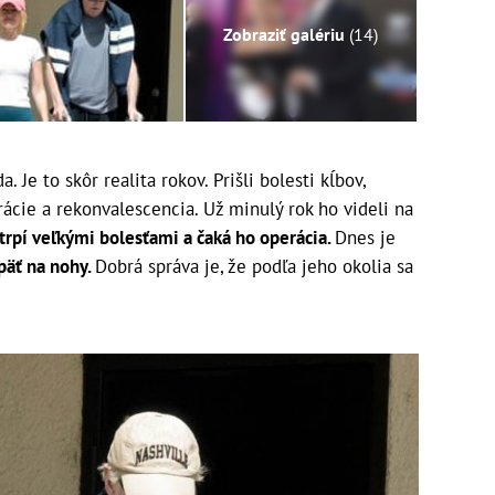
Zobraziť galériu
(14)
 Je to skôr realita rokov. Prišli bolesti kĺbov,
ácie a rekonvalescencia. Už minulý rok ho videli na
trpí veľkými bolesťami a čaká ho operácia.
Dnes je
päť na nohy.
Dobrá správa je, že podľa jeho okolia sa