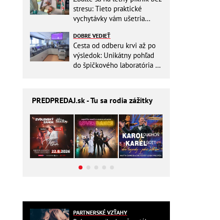
stresu: Tieto praktické
vychytávky vám ušetria
miesto v batohu!
DOBRE VEDIEŤ
Cesta od odberu krvi až po
výsledok: Unikátny pohľad
do špičkového laboratória na
Slovensku
PREDPREDAJ
.sk - Tu sa rodia zážitky
PARTNERSKÉ VZŤAHY