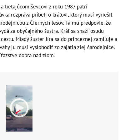
 a lietajúcom ševcovi z roku 1987 patrí
vka rozpráva príbeh o kráľovi, ktorý musí vyriešiť
rodejnicou z Čiernych lesov. Tá mu predpovie, že
vydá za obyčajného šustra. Kráľ sa snaží osudu
 cestu. Mladý šuster Jíra sa do princeznej zamiluje a
ahy ju musí vyslobodiť zo zajatia zlej čarodejnice.
víťazstve dobra nad zlom.