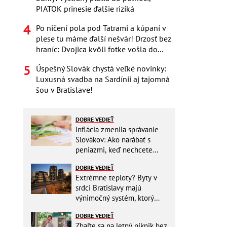
PIATOK prinesie ďalšie riziká
Po ničení pola pod Tatrami a kúpaní v
plese tu máme ďalší nešvár! Drzosť bez
hraníc: Dvojica kvôli fotke vošla do...
Úspešný Slovák chystá veľké novinky:
Luxusná svadba na Sardínii aj tajomná
šou v Bratislave!
DOBRE VEDIEŤ
Inflácia zmenila správanie
Slovákov: Ako narábať s
peniazmi, keď nechcete
zbytočne riskovať?
DOBRE VEDIEŤ
Extrémne teploty? Byty v
srdci Bratislavy majú
výnimočný systém, ktorý
ešte aj šetrí náklady
DOBRE VEDIEŤ
Zbaľte sa na letný piknik bez