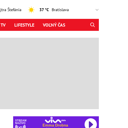
ajtra Štefánia
37 °C
 TV
LIFESTYLE
VOĽNÝ ČAS
STREAM
NAŽIVO
Emma Drobna