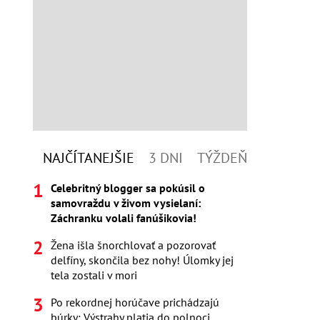
NAJČÍTANEJŠIE
3 DNI
TÝŽDEŇ
Celebritný blogger sa pokúsil o
samovraždu v živom vysielaní:
Záchranku volali fanúšikovia!
Žena išla šnorchlovať a pozorovať
delfíny, skončila bez nohy! Úlomky jej
tela zostali v mori
Po rekordnej horúčave prichádzajú
búrky: Výstrahy platia do polnoci,