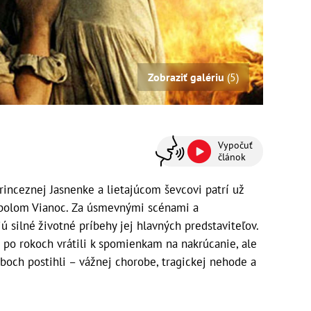
Zobraziť galériu
(5)
Vypočuť
článok
inceznej Jasnenke a lietajúcom ševcovi patrí už
bolom Vianoc. Za úsmevnými scénami a
ú silné životné príbehy jej hlavných predstaviteľov.
 po rokoch vrátili k spomienkam na nakrúcanie, ale
boch postihli – vážnej chorobe, tragickej nehode a