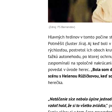
(Zdroj: FS Barrandov)
Hlavných hrdinov v tomto počine st
Potměšil (šuster Jíra). Aj keď boli
rýchlosťou, postretol ich oboch kr
ťažkú autonehodu, po ktorej ochrn
zaspomínali na spoločné nakrúcani
povedal v úvode herec.
„Bola som do
scénu s Helenou Růžičkovou, keď so
herečka.
„Natáčanie síce nebolo úplne jednodu
vzdať hold, že si to všetko zvládla,"
po