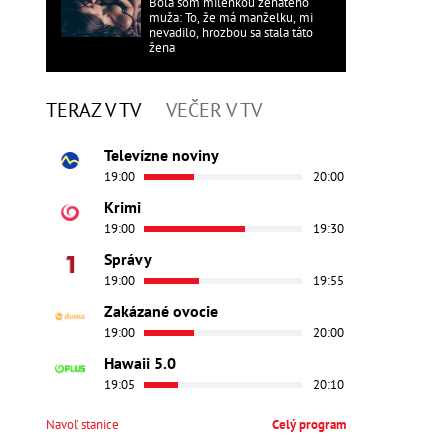
Bola som milenkou ženatého
muža: To, že má manželku, mi
nevadilo, hrozbou sa stala táto
žena
TERAZ V TV
VEČER V TV
Televízne noviny
19:00
20:00
Krimi
19:00
19:30
Správy
19:00
19:55
Zakázané ovocie
19:00
20:00
Hawaii 5.0
19:05
20:10
Navoľ stanice
Celý program