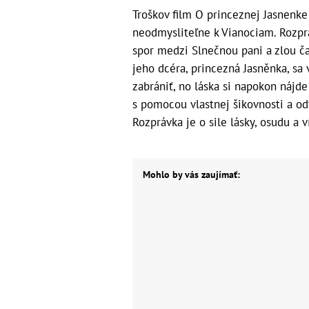
Troškov film O princeznej Jasnenke
neodmysliteľne k Vianociam. Rozprá
spor medzi Slnečnou pani a zlou ča
jeho dcéra, princezná Jasněnka, sa 
zabrániť, no láska si napokon nájde
s pomocou vlastnej šikovnosti a odv
Rozprávka je o sile lásky, osudu a 
Mohlo by vás zaujímať: