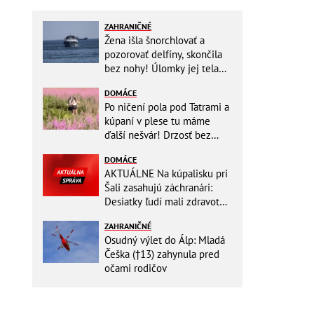
ZAHRANIČNÉ
Žena išla šnorchlovať a
pozorovať delfíny, skončila
bez nohy! Úlomky jej tela
zostali v mori
DOMÁCE
Po ničení pola pod Tatrami a
kúpaní v plese tu máme
ďalší nešvár! Drzosť bez
hraníc: Dvojica kvôli fotke
DOMÁCE
vošla do...
AKTUÁLNE Na kúpalisku pri
Šali zasahujú záchranári:
Desiatky ľudí mali zdravotné
ťažkosti!
ZAHRANIČNÉ
Osudný výlet do Álp: Mladá
Češka (†13) zahynula pred
očami rodičov