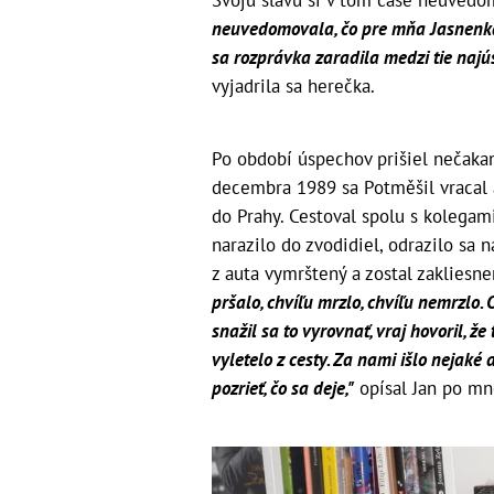
Svoju slávu si v tom čase neuvedo
neuvedomovala, čo pre mňa Jasnenka 
sa rozprávka zaradila medzi tie najús
vyjadrila sa herečka.
Po období úspechov prišiel nečaka
decembra 1989 sa Potměšil vracal 
do Prahy. Cestoval spolu s kolegam
narazilo do zvodidiel, odrazilo sa 
z auta vymrštený a zostal zakliesn
pršalo, chvíľu mrzlo, chvíľu nemrzlo. 
snažil sa to vyrovnať, vraj hovoril, ž
vyletelo z cesty. Za nami išlo nejaké 
pozrieť, čo sa deje,"
opísal Jan po mn