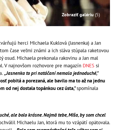
Zobraziť galériu
(5)
várňujú herci Michaela Kuklová (Jasnenka) a Jan
 v tom čase veľmi známi a ich sláva stúpala raketovou
utý osud. Michaela prekonala rakovinu a Jan mal
ul. V najnovšom rozhovore pre magazín
DNES
si
a.
„Jasnenka to pri natáčaní nemala jednoduché,"
sť pobitá a porezaná, ale bavilo ma to až na jednu
m od nej dostala topánkou cez ústa,"
spomínala
ché, ale bolo krásne. Najmä tebe, Miša, by som chcel
chválil Michaelu Jan, ktorá mu to vzápätí opätovala.