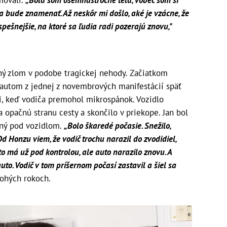
movali.
„Bola som osemnásťročné teľa, vôbec som si
bude znamenať. Až neskôr mi došlo, aké je vzácne, že
pešnejšie, na ktoré sa ľudia radi pozerajú znovu,"
ný zlom v podobe tragickej nehody. Začiatkom
autom z jednej z novembrových manifestácií späť
i, keď vodiča premohol mikrospánok. Vozidlo
na opačnú stranu cesty a skončilo v priekope. Jan bol
ený pod vozidlom.
„Bolo škaredé počasie. Snežilo,
Od Honzu viem, že vodič trochu narazil do zvodidiel,
e to má už pod kontrolou, ale auto narazilo znovu. A
auto. Vodič v tom príšernom počasí zastavil a šiel sa
ohých rokoch.