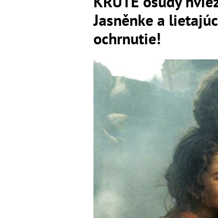
KRUTÉ osudy hviez
Jasněnke a lietajú
ochrnutie!