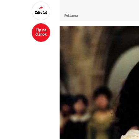
Zdieľať
Reklama
Tip na
článok