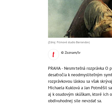
(Zdroj: Filmové studio Barrandov)
© Zoznam/lv
PRAHA - Nesmrteľná rozprávka O pr
desaťročia k neodmysliteľným sym
rozprávkovou láskou sa však skrývaj
Michaela Kuklová a Jan Potměšil sa
aj k osudovým skúškam, ktoré ich o
obdivuhodnej sile nevzdať sa.