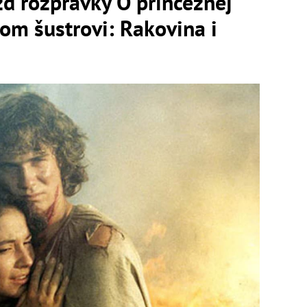
d rozprávky O princeznej
com šustrovi: Rakovina i