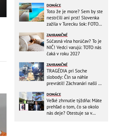
DOMÁCE
Toto že je more? Sem by ste
nestrčili ani prst! Slovenka
zažila v Turecku šok: FOTO
Fuj, totálna bačorina
ZAHRANIČNÉ
Súčasná vlna horúčav? To je
NIČ! Vedci varujú: TOTO nás
čaká v roku 2027
ZAHRANIČNÉ
TRAGÉDIA pri Soche
slobody: Čln sa náhle
prevrátil! Záchranári našli vo
vode už len telá matky a
DOMÁCE
BÁBÄTKA
Veľké zhrnutie týždňa: Máte
prehľad o tom, čo sa okolo
nás deje? Otestuje sa v
KVÍZE