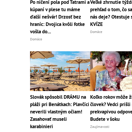
Po ničení pola pod Tatrami a
Veľké zhrnutie týž
kúpaní v plese tu máme
prehľad o tom, čo s
ďalší nešvár! Drzosť bez
nás deje? Otestuje 
hraníc: Dvojica kvôli fotke
KVÍZE
vošla do...
Domáce
Domáce
Slovák spôsobil DRÁMU na
Koľko rokov môže ž
pláži pri Benátkach: Plavčíci
človek? Vedci prišli 
neverili vlastným očiam!
prekvapivou odpov
Zasahovať museli
Budete v šoku
karabinieri
Zaujímavosti