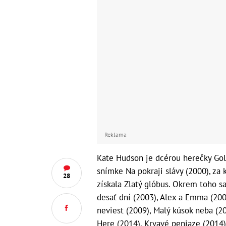
Reklama
Kate Hudson je dcérou herečky Gol
snímke Na pokraji slávy (2000), za
28
získala Zlatý glóbus. Okrem toho sa
desať dní (2003), Alex a Emma (2003
neviest (2009), Malý kúsok neba (2
Here (2014), Krvavé peniaze (2014)