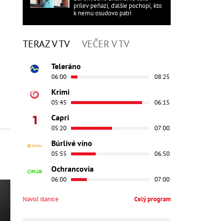
prílev peňazí, ďalšie pochopí, kto
k nemu osudovo patrí
TERAZ V TV
VEČER V TV
Teleráno
06:00
08:25
Krimi
05:45
06:15
Capri
05:20
07:00
Búrlivé víno
05:55
06:50
Ochrancovia
06:00
07:00
Navoľ stanice
Celý program