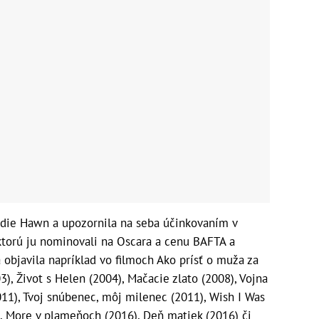
die Hawn a upozornila na seba účinkovaním v
 ktorú ju nominovali na Oscara a cenu BAFTA a
 objavila napríklad vo filmoch Ako prísť o muža za
), Život s Helen (2004), Mačacie zlato (2008), Vojna
011), Tvoj snúbenec, môj milenec (2011), Wish I Was
, More v plameňoch (2016), Deň matiek (2016) či