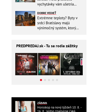
vychytávky vám ušetria
miesto v batohu!
DOBRE VEDIEŤ
Extrémne teploty? Byty v
srdci Bratislavy majú
výnimočný systém, ktorý
ešte aj šetrí náklady
PREDPREDAJ
.sk - Tu sa rodia zážitky
ZÁBAVA
Horoskop na nový týždeň 10. 8. -
16. 8.: Jedno znamenie čaká