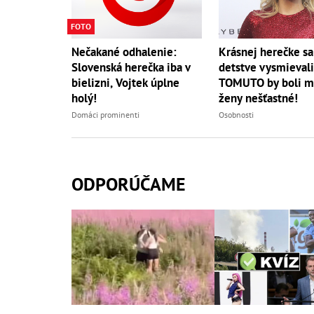
FOTO
Nečakané odhalenie:
Krásnej herečke sa
Slovenská herečka iba v
detstve vysmievali
bielizni, Vojtek úplne
TOMUTO by boli 
holý!
ženy nešťastné!
Domáci prominenti
Osobnosti
ODPORÚČAME