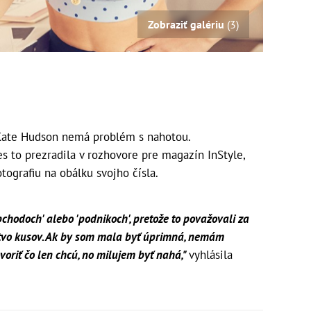
Zobraziť galériu
(3)
Kate Hudson nemá problém s nahotou.
es to prezradila v rozhovore pre magazín InStyle,
otografiu na obálku svojho čísla.
bchodoch' alebo 'podnikoch', pretože to považovali za
stvo kusov. Ak by som mala byť úprimná, nemám
voriť čo len chcú, no milujem byť nahá,"
vyhlásila