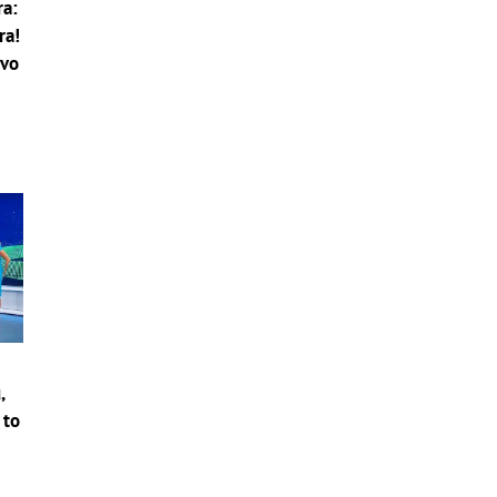
ra:
ra!
tvo
,
 to