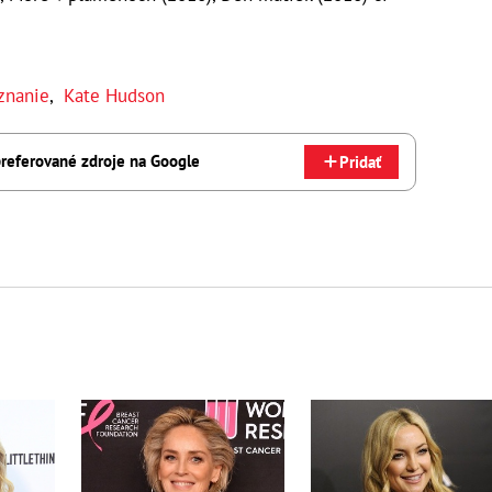
znanie
,
Kate Hudson
referované zdroje na Google
Pridať