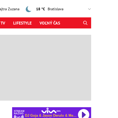
zajtra Zuzana
18 °C
 TV
LIFESTYLE
VOĽNÝ ČAS
STREAM
NAŽIVO
DJ Goja & Jason Derulo & Melody