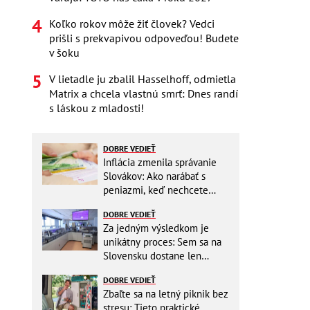
Koľko rokov môže žiť človek? Vedci
prišli s prekvapivou odpoveďou! Budete
v šoku
V lietadle ju zbalil Hasselhoff, odmietla
Matrix a chcela vlastnú smrť: Dnes randí
s láskou z mladosti!
DOBRE VEDIEŤ
Inflácia zmenila správanie
Slovákov: Ako narábať s
peniazmi, keď nechcete
zbytočne riskovať?
DOBRE VEDIEŤ
Za jedným výsledkom je
unikátny proces: Sem sa na
Slovensku dostane len
málokto
DOBRE VEDIEŤ
Zbaľte sa na letný piknik bez
stresu: Tieto praktické