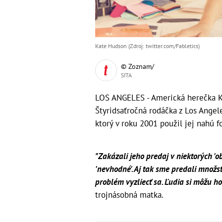
Kate Hudson (Zdroj: twitter.com/Fabletics)
© Zoznam/
SITA
LOS ANGELES - Americká herečka 
Štyridsaťročná rodáčka z Los Angel
ktorý v roku 2001 použil jej nahú f
"Zakázali jeho predaj v niektorých 'o
'nevhodné'. Aj tak sme predali množ
problém vyzliecť sa. Ľudia si môžu ho
trojnásobná matka.