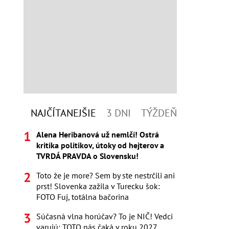
NAJČÍTANEJŠIE
3 DNI
TÝŽDEŇ
Alena Heribanová už nemlčí! Ostrá
kritika politikov, útoky od hejterov a
TVRDÁ PRAVDA o Slovensku!
Toto že je more? Sem by ste nestrčili ani
prst! Slovenka zažila v Turecku šok:
FOTO Fuj, totálna bačorina
Súčasná vlna horúčav? To je NIČ! Vedci
varujú: TOTO nás čaká v roku 2027