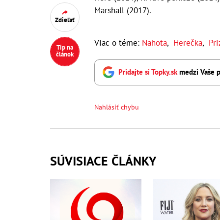
Marshall (2017).
Zdieľať
Viac o téme:
Nahota
,
Herečka
,
Pri
Tip na
článok
Pridajte si Topky.sk
medzi Vaše p
Nahlásiť chybu
SÚVISIACE ČLÁNKY