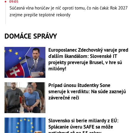
09:05
Súčasná vlna horúčav je nič oproti tomu, čo nás čaká: Rok 2027
zrejme prepíše teplotné rekordy
DOMÁCE SPRÁVY
Europoslanec Zdechovský varuje pred
ďalším škandálom: Slovenské IT
projekty preveruje Brusel, v hre sú
milióny!
Prípad únosu študentky Sone
smeruje k verdiktu: Na súde zaznejú
záverečné reči
Slovensko si berie miliardy z EÚ:
Splácanie úveru SAFE sa môže
natiahnuť až na 55 rokov