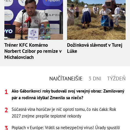
Tréner KFC Komárno
Dožinková slávnosť v Turej
Norbert Czibor po remíze v
Lúke
Michalovciach
NAJČÍTANEJŠIE
3 DNI
TÝŽDEŇ
Ako Gáboríkovci roky budovali svoj verejný obraz: Zamilovaný
pár a rodinná idylka! Zmenilo sa niečo?
Súčasná vlna horúčav je nič oproti tomu, čo nás čaká: Rok
2027 zrejme prepíše teplotné rekordy
Poplach v Európe: Vrátil sa nebezpečný vírus! Úrady spustili