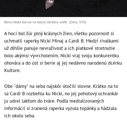
Bella Hadid stavila na takýto odvážny outfit. (Zdroj: SITA)
A hoci bol žúr plný krásnych žien, všetku pozornosť si
uchmatli raperky Nicki Minaj a Cardi B. Medzi rivalkami
už dlhšie panuje nevraživosť a ich piatkové stretnutie
bolo akýmsi vyvrcholením. Nicki vraj svoju konkurentku
ohovára a do úst si berie aj jej nedávno narodenú dcérku
Kulture.
Obe "dámy" na seba najskôr útočili slovne. Krátko na to
sa Cardi B rozbehla ku Nicki, no jej pohotový ochrankár
ju udrel lakťom do tváre. Podľa medializovaných
informácií si zranená raperka vyzula topánky a hádzala
ich okolo seba.