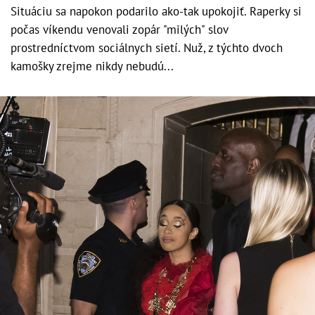
Situáciu sa napokon podarilo ako-tak upokojiť. Raperky si
počas víkendu venovali zopár "milých" slov
prostredníctvom sociálnych sietí. Nuž, z týchto dvoch
kamošky zrejme nikdy nebudú...