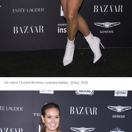
64-ročná Christie Brinkley vyzerala božsky. (Zdroj: SITA)