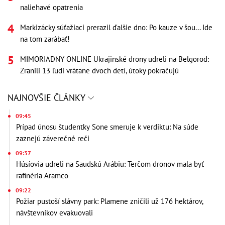
naliehavé opatrenia
Markizácky súťažiaci prerazil ďalšie dno: Po kauze v šou... Ide
na tom zarábať!
MIMORIADNY ONLINE Ukrajinské drony udreli na Belgorod:
Zranili 13 ľudí vrátane dvoch detí, útoky pokračujú
NAJNOVŠIE ČLÁNKY
09:45
Prípad únosu študentky Sone smeruje k verdiktu: Na súde
zaznejú záverečné reči
09:37
Húsíovia udreli na Saudskú Arábiu: Terčom dronov mala byť
rafinéria Aramco
09:22
Požiar pustoší slávny park: Plamene zničili už 176 hektárov,
návštevníkov evakuovali