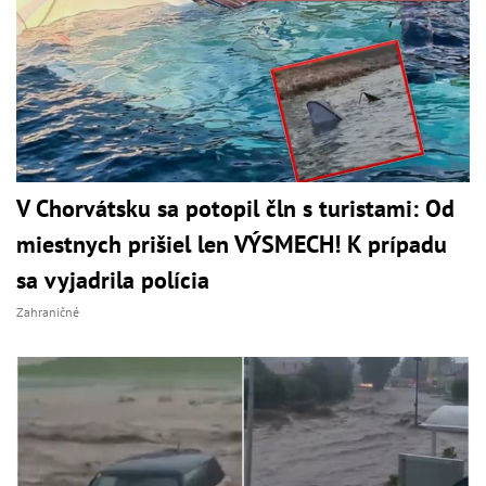
V Chorvátsku sa potopil čln s turistami: Od
miestnych prišiel len VÝSMECH! K prípadu
sa vyjadrila polícia
Zahraničné