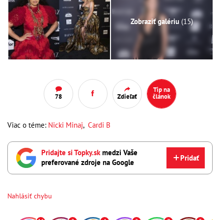
Zobraziť galériu
(15)
Tip na
78
Zdieľať
článok
Viac o téme:
Nicki Minaj
,
Cardi B
Pridajte si Topky.sk
medzi Vaše
Pridať
preferované zdroje na Google
Nahlásiť chybu