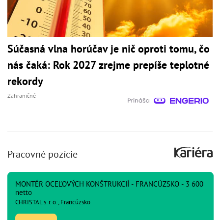
Súčasná vlna horúčav je nič oproti tomu, čo
nás čaká: Rok 2027 zrejme prepíše teplotné
rekordy
Zahraničné
Pracovné pozície
MONTÉR OCEĽOVÝCH KONŠTRUKCIÍ - FRANCÚZSKO - 3 600
netto
CHRISTAL s. r. o., Francúzsko