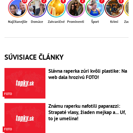
16
2
4
2
7
5
Najčítanejšie
Domáce
Zahraničné
Prominenti
Šport
Krimi
Zaují
SÚVISIACE ČLÁNKY
Slávna raperka zúri kvôli plastike: Na
web dala hrozivú FOTO!
FOTO
Známu raperku nafotili paparazzi:
Strapaté vlasy, žiaden mejkap a... Uf,
to je umelina!
FOTO