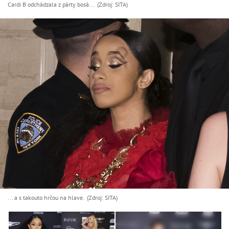
Cardi B odchádzala z párty bosá... (Zdroj: SITA)
... a s takouto hrčou na hlave. (Zdroj: SITA)