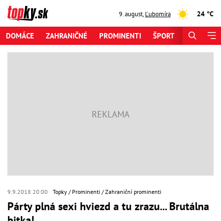
24 °C
9. august
,
Ľubomíra
DOMÁCE
ZAHRANIČNÉ
PROMINENTI
ŠPORT
ZAUJÍMAV
9.9.2018 20:00
Topky
Prominenti
Zahraniční prominenti
Párty plná sexi hviezd a tu zrazu... Brutálna
bitka!