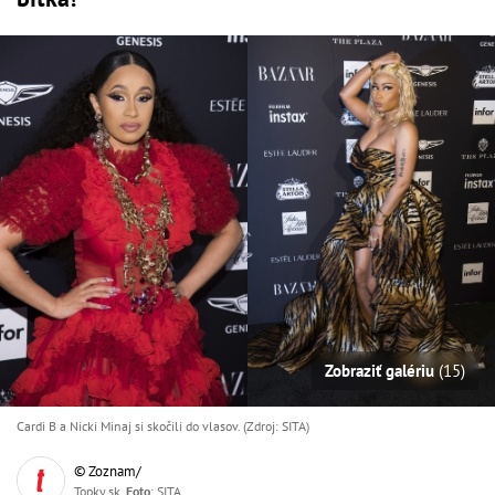
Zobraziť galériu
(15)
Cardi B a Nicki Minaj si skočili do vlasov. (Zdroj: SITA)
© Zoznam/
Topky.sk,
Foto
: SITA