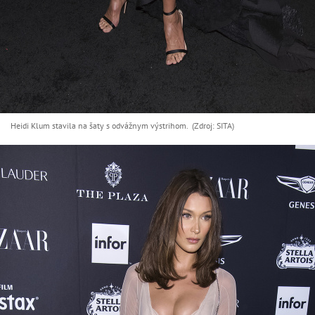
Heidi Klum stavila na šaty s odvážnym výstrihom. (Zdroj: SITA)