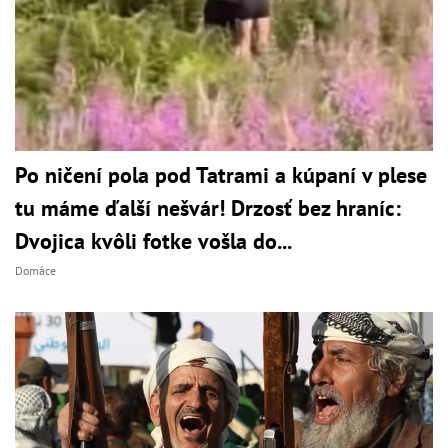
Po ničení pola pod Tatrami a kúpaní v plese
tu máme ďalší nešvár! Drzosť bez hraníc:
Dvojica kvôli fotke vošla do...
Domáce