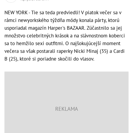
NEW YORK - Tie sa teda predviedli! V piatok večer sa v
rámci newyorkského týždňa módy konala párty, ktorú
usporiadal magazín Harper's BAZAAR. Zúčastnilo sa jej
množstvo celebritných krások a na slávnostnom koberci
sa to hemžilo sexi outfitmi. O najšokujúcejší moment
večera sa však postarali raperky Nicki Minaj (35) a Cardi
B (25), ktoré si poriadne skočili do vlasov.