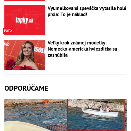
Vyumelkovaná speváčka vytasila holé
prsia: To je náklad!
FOTO
Veľký krok známej modelky:
Nemecko-americká hviezdička sa
zasnúbila
ODPORÚČAME