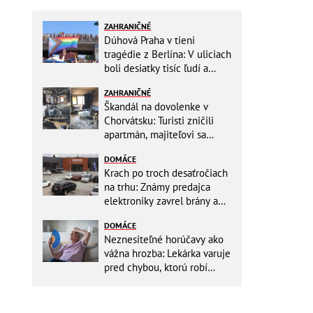
ZAHRANIČNÉ
Dúhová Praha v tieni
tragédie z Berlína: V uliciach
boli desiatky tisíc ľudí a
stovky policajtov
ZAHRANIČNÉ
Škandál na dovolenke v
Chorvátsku: Turisti zničili
apartmán, majiteľovi sa
vysmievali a ešte chcú
DOMÁCE
preplatiť hotel
Krach po troch desaťročiach
na trhu: Známy predajca
elektroniky zavrel brány a
mieri do bankrotu!
DOMÁCE
Neznesiteľné horúčavy ako
vážna hrozba: Lekárka varuje
pred chybou, ktorú robí
väčšina starších ľudí!