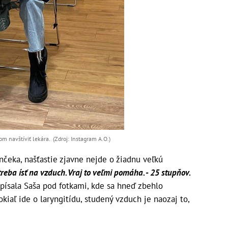
m navštíviť lekára. (Zdroj: Instagram A.O.)
nčeka, našťastie zjavne nejde o žiadnu veľkú
treba ísť na vzduch. Vraj to veľmi pomáha. - 25 stupňov.
písala Saša pod fotkami, kde sa hneď zbehlo
iaľ ide o laryngitídu, studený vzduch je naozaj to,