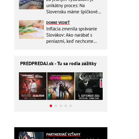
unikátny proces: Na
Slovensku máme špičkové
pracovisko
DOBRE VEDIEŤ
Inflácia zmenila správanie
Slovákov: Ako narábať s
peniazmi, keď nechcete
zbytočne riskovať?
PREDPREDAJ
.sk - Tu sa rodia zážitky
PARTNERSKÉ VZŤAHY