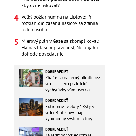
zbytočne riskovať?
Veľký požiar humna na Liptove: Pri
rozsiahlom zásahu hasičov sa zranila
jedna osoba
Mierový plán v Gaze sa skomplikoval:
Hamas hlási pripravenosť, Netanjahu
dohode povedal nie
DOBRE VEDIEŤ
Zbaľte sa na letný piknik bez
stresu: Tieto praktické
vychytávky vám ušetria
miesto v batohu!
DOBRE VEDIEŤ
Extrémne teploty? Byty v
srdci Bratislavy majú
výnimočný systém, ktorý
ešte aj šetrí náklady
DOBRE VEDIEŤ
Za jedným výsledkom je