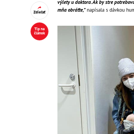
výlety u doktora. Ak by stre potrebov
mňa obráťte,”
napísala s dávkou hum
Zdieľať
Tip na
článok