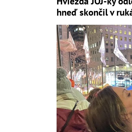
Hviezda JOJ-ky od
hneď skončil v ru