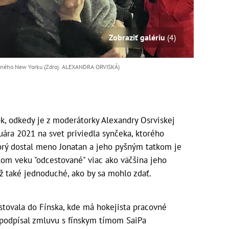
Zobraziť galériu
(4)
očného New Yorku (Zdroj: ALEXANDRA ORVISKÁ)
k, odkedy je z moderátorky Alexandry Osrviskej
ra 2021 na svet priviedla synčeka, ktorého
torý dostal meno Jonatan a jeho pyšným tatkom je
tlom veku "odcestované" viac ako väčšina jeho
až také jednoduché, ako by sa mohlo zdať.
stovala do Fínska, kde má hokejista pracovné
 podpísal zmluvu s fínskym tímom SaiPa