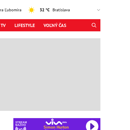
jtra Ľubomíra
32 °C
 TV
LIFESTYLE
VOĽNÝ ČAS
STREAM
NAŽIVO
Simon Hurton