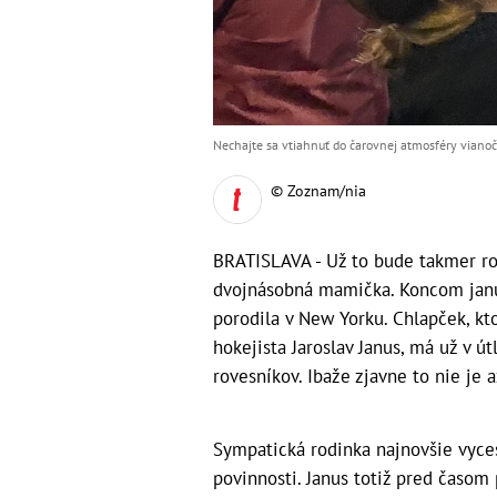
Nechajte sa vtiahnuť do čarovnej atmosféry vian
© Zoznam/nia
BRATISLAVA - Už to bude takmer ro
dvojnásobná mamička. Koncom januá
porodila v New Yorku. Chlapček, k
hokejista Jaroslav Janus, má už v ú
rovesníkov. Ibaže zjavne to nie je 
Sympatická rodinka najnovšie vyce
povinnosti. Janus totiž pred časom