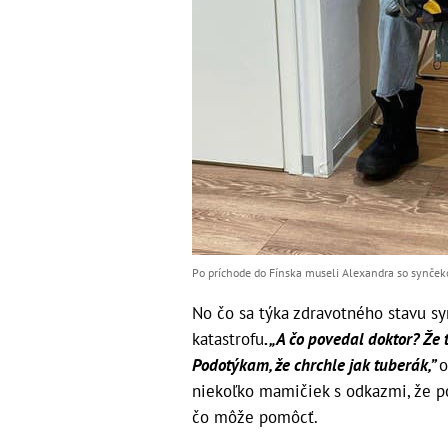
Po príchode do Fínska museli Alexandra so synčeko
No čo sa týka zdravotného stavu sy
katastrofu
. „A čo povedal doktor? Že 
Podotýkam, že chrchle jak tuberák,”
o
niekoľko mamičiek s odkazmi, že pok
čo môže pomôcť.