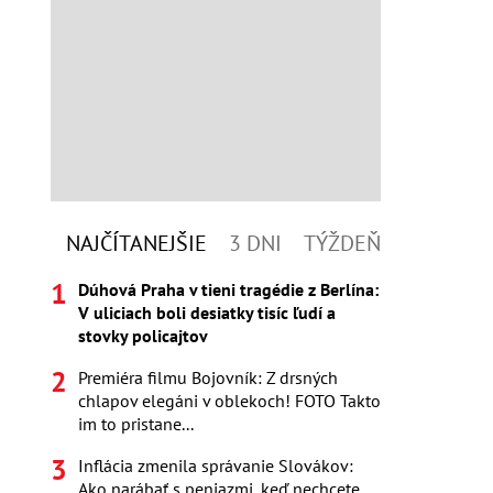
NAJČÍTANEJŠIE
3 DNI
TÝŽDEŇ
Dúhová Praha v tieni tragédie z Berlína:
V uliciach boli desiatky tisíc ľudí a
stovky policajtov
Premiéra filmu Bojovník: Z drsných
chlapov elegáni v oblekoch! FOTO Takto
im to pristane...
Inflácia zmenila správanie Slovákov:
Ako narábať s peniazmi, keď nechcete