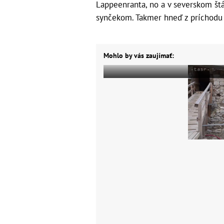
Lappeenranta, no a v severskom št
synčekom. Takmer hneď z príchodu v
Mohlo by vás zaujímať: