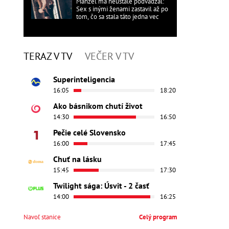
Manžel ma neustále podvádzal:
Sex s inými ženami zastavil až po
tom, čo sa stala táto jedna vec
TERAZ V TV
VEČER V TV
Superinteligencia
16:05
18:20
Ako básnikom chutí život
14:30
16:50
Pečie celé Slovensko
16:00
17:45
Chuť na lásku
15:45
17:30
Twilight sága: Úsvit - 2 časť
14:00
16:25
Navoľ stanice
Celý program