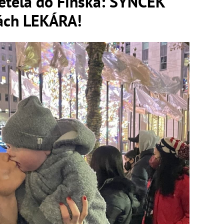
letela do Fínska: SYNČEK
kách LEKÁRA!