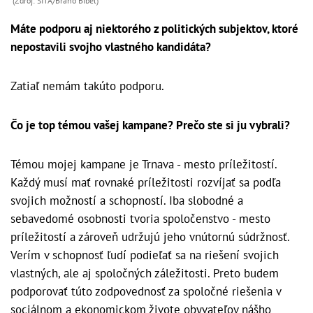
(Zdroj: SITA/Braňo Bibel)
Máte podporu aj niektorého z politických subjektov, ktoré
nepostavili svojho vlastného kandidáta?
Zatiaľ nemám takúto podporu.
Čo je top témou vašej kampane? Prečo ste si ju vybrali?
Témou mojej kampane je Trnava - mesto príležitostí.
Každý musí mať rovnaké príležitosti rozvíjať sa podľa
svojich možností a schopností. Iba slobodné a
sebavedomé osobnosti tvoria spoločenstvo - mesto
príležitostí a zároveň udržujú jeho vnútornú súdržnosť.
Verím v schopnosť ľudí podieľať sa na riešení svojich
vlastných, ale aj spoločných záležitosti. Preto budem
podporovať túto zodpovednosť za spoločné riešenia v
sociálnom a ekonomickom živote obyvateľov nášho