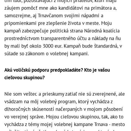
tím ľudí, pozostávajúci z mojich priateľov, ktorí majú
záujem pomôcť mne ako kandidátovi na primátora a,
samozrejme, aj Trnavčanom svojimi nápadmi a
pripomienkami pre zlepšenie života v meste. Moju
kampaň zabezpečuje politická strana Národná koalícia
prostredníctvom transparentného účtu a náklady na ňu
by mali byť okolo 3000 eur. Kampaň bude štandardná, v
súlade so zákonom o volebnej kampani.
Akú voličskú podporu predpokladáte? Kto je vašou
cieľovou skupinou?
Nie som veštec a prieskumy zatiaľ nie sú zverejnené, ale
vsádzam na môj volebný program, ktorý vychádza z
dlhoročných skúseností načerpaných v mojom pôsobení
vo verejnej správe. Mojou cieľovou skupinou, tak, ako to
vychádza z témy mojej volebnej kampane Trnava - mesto