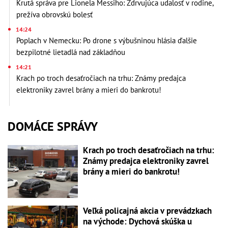
Krutá správa pre Lionela Messiho: Zdrvujúca udalosť v rodine,
prežíva obrovskú bolesť
14:24
Poplach v Nemecku: Po drone s výbušninou hlásia ďalšie
bezpilotné lietadlá nad základňou
14:21
Krach po troch desaťročiach na trhu: Známy predajca
elektroniky zavrel brány a mieri do bankrotu!
DOMÁCE SPRÁVY
Krach po troch desaťročiach na trhu:
Známy predajca elektroniky zavrel
brány a mieri do bankrotu!
Veľká policajná akcia v prevádzkach
na východe: Dychová skúška u