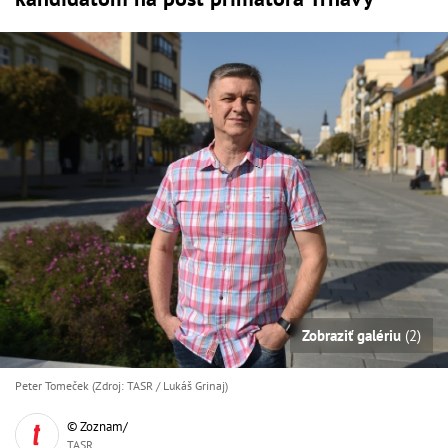
Zobraziť galériu
(2)
Peter Tomeček (Zdroj: TASR / Lukáš Grinaj)
© Zoznam/
TASR