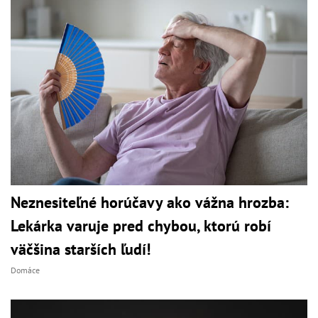
Neznesiteľné horúčavy ako vážna hrozba:
Lekárka varuje pred chybou, ktorú robí
väčšina starších ľudí!
Domáce