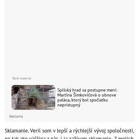
Spišský hrad sa postupne mení:
Martina Šimkovičová o obnove
paláca, ktorý bol spočiatku
neprístupný
Reklama
Sklamanie. Veril som v lepší a rýchlejší vývoj spoločnosti,
no tak ako väčšina z nás, i ja zažívam sklamanie. Z mojich