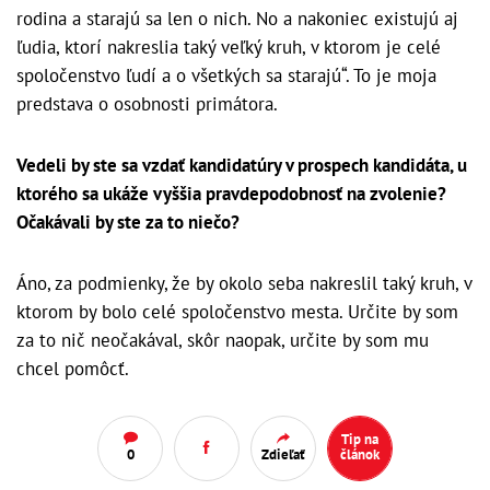
rodina a starajú sa len o nich. No a nakoniec existujú aj
ľudia, ktorí nakreslia taký veľký kruh, v ktorom je celé
spoločenstvo ľudí a o všetkých sa starajú“. To je moja
predstava o osobnosti primátora.
Vedeli by ste sa vzdať kandidatúry v prospech kandidáta, u
ktorého sa ukáže vyššia pravdepodobnosť na zvolenie?
Očakávali by ste za to niečo?
Áno, za podmienky, že by okolo seba nakreslil taký kruh, v
ktorom by bolo celé spoločenstvo mesta. Určite by som
za to nič neočakával, skôr naopak, určite by som mu
chcel pomôcť.
Tip na
0
Zdieľať
článok