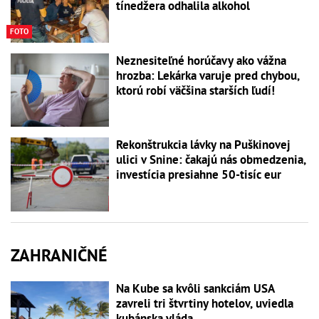
tínedžera odhalila alkohol
FOTO
Neznesiteľné horúčavy ako vážna
hrozba: Lekárka varuje pred chybou,
ktorú robí väčšina starších ľudí!
Rekonštrukcia lávky na Puškinovej
ulici v Snine: čakajú nás obmedzenia,
investícia presiahne 50-tisíc eur
ZAHRANIČNÉ
Na Kube sa kvôli sankciám USA
zavreli tri štvrtiny hotelov, uviedla
kubánska vláda