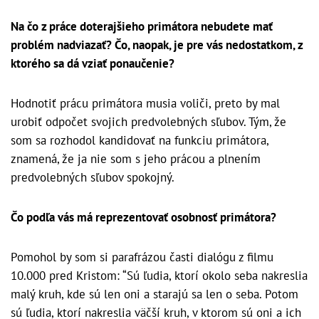
Na čo z práce doterajšieho primátora nebudete mať
problém nadviazať? Čo, naopak, je pre vás nedostatkom, z
ktorého sa dá vziať ponaučenie?
Hodnotiť prácu primátora musia voliči, preto by mal
urobiť odpočet svojich predvolebných sľubov. Tým, že
som sa rozhodol kandidovať na funkciu primátora,
znamená, že ja nie som s jeho prácou a plnením
predvolebných sľubov spokojný.
Čo podľa vás má reprezentovať osobnosť primátora?
Pomohol by som si parafrázou časti dialógu z filmu
10.000 pred Kristom: “Sú ľudia, ktorí okolo seba nakreslia
malý kruh, kde sú len oni a starajú sa len o seba. Potom
sú ľudia, ktorí nakreslia väčší kruh, v ktorom sú oni a ich