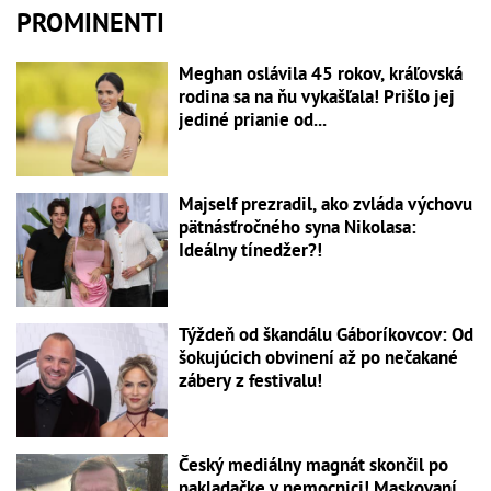
PROMINENTI
Meghan oslávila 45 rokov, kráľovská
rodina sa na ňu vykašľala! Prišlo jej
jediné prianie od...
Majself prezradil, ako zvláda výchovu
pätnásťročného syna Nikolasa:
Ideálny tínedžer?!
Týždeň od škandálu Gáboríkovcov: Od
šokujúcich obvinení až po nečakané
zábery z festivalu!
Český mediálny magnát skončil po
nakladačke v nemocnici! Maskovaní