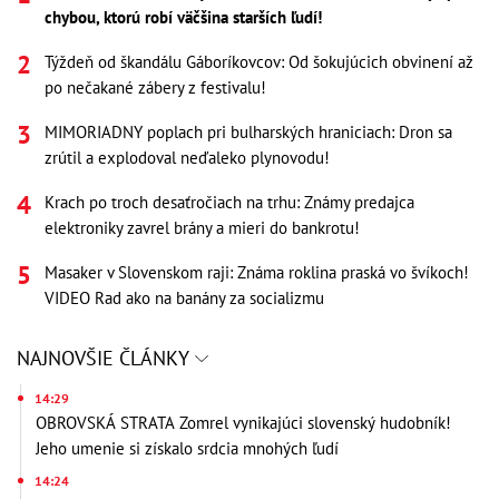
chybou, ktorú robí väčšina starších ľudí!
Týždeň od škandálu Gáboríkovcov: Od šokujúcich obvinení až
po nečakané zábery z festivalu!
MIMORIADNY poplach pri bulharských hraniciach: Dron sa
zrútil a explodoval neďaleko plynovodu!
Krach po troch desaťročiach na trhu: Známy predajca
elektroniky zavrel brány a mieri do bankrotu!
Masaker v Slovenskom raji: Známa roklina praská vo švíkoch!
VIDEO Rad ako na banány za socializmu
NAJNOVŠIE ČLÁNKY
14:29
OBROVSKÁ STRATA Zomrel vynikajúci slovenský hudobník!
Jeho umenie si získalo srdcia mnohých ľudí
14:24