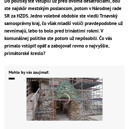
Do politiky ste vstúpili už pred dvoma desaťročiami, boli
ste najskôr mestským poslancom, potom v Národnej rade
SR za HZDS. Jedno volebné obdobie ste viedli Trnavský
samosprávny kraj, čo však mladší voliči pravdepodobne už
nevnímajú, lebo to bolo pred trinástimi rokmi. V
komunálnej politike ste potom už nepôsobili. Čo vás
primalo vstúpiť opäť a zabojovať rovno o najvyššie,
primátorské kreslo?
Mohlo by vás zaujímať: