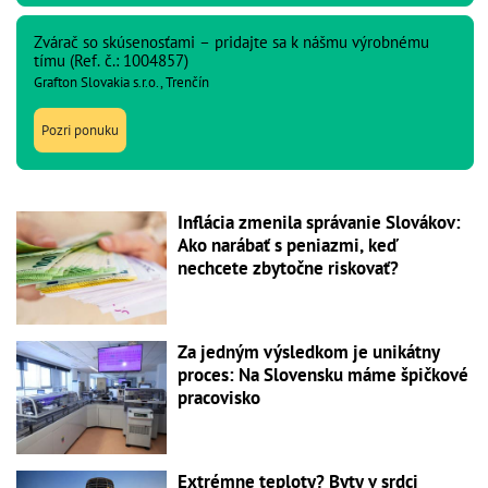
Zvárač so skúsenosťami – pridajte sa k nášmu výrobnému
tímu (Ref. č.: 1004857)
Grafton Slovakia s.r.o., Trenčín
Pozri ponuku
Inflácia zmenila správanie Slovákov:
Ako narábať s peniazmi, keď
nechcete zbytočne riskovať?
Za jedným výsledkom je unikátny
proces: Na Slovensku máme špičkové
pracovisko
Extrémne teploty? Byty v srdci