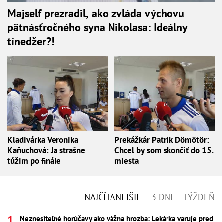
Majself prezradil, ako zvláda výchovu
pätnásťročného syna Nikolasa: Ideálny
tínedžer?!
Kladivárka Veronika
Prekážkár Patrik Dömötör:
Kaňuchová: Ja strašne
Chcel by som skončiť do 15.
túžim po finále
miesta
NAJČÍTANEJŠIE
3 DNI
TÝŽDEŇ
Neznesiteľné horúčavy ako vážna hrozba: Lekárka varuje pred