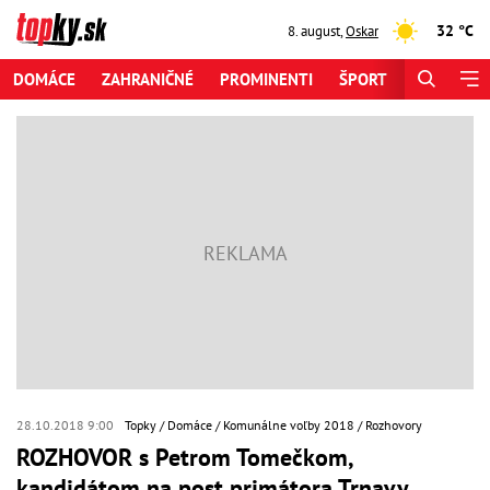
32 °C
8. august
,
Oskar
DOMÁCE
ZAHRANIČNÉ
PROMINENTI
ŠPORT
ZAUJÍMAV
28.10.2018 9:00
Topky
Domáce
Komunálne voľby 2018
Rozhovory
ROZHOVOR s Petrom Tomečkom,
kandidátom na post primátora Trnavy