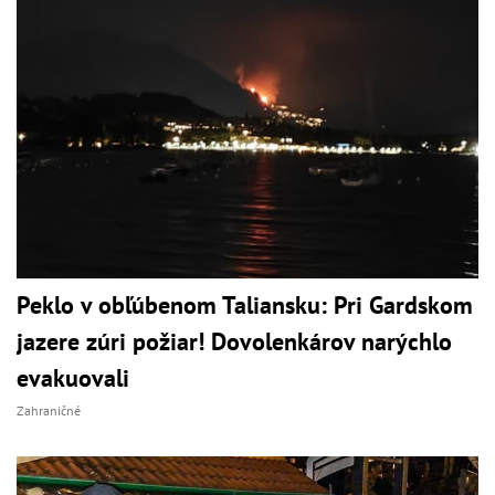
Peklo v obľúbenom Taliansku: Pri Gardskom
jazere zúri požiar! Dovolenkárov narýchlo
evakuovali
Zahraničné