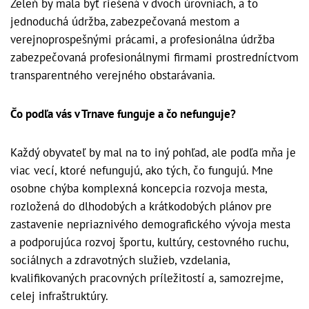
Zeleň by mala byť riešená v dvoch úrovniach, a to
jednoduchá údržba, zabezpečovaná mestom a
verejnoprospešnými prácami, a profesionálna údržba
zabezpečovaná profesionálnymi firmami prostredníctvom
transparentného verejného obstarávania.
Čo podľa vás v Trnave funguje a čo nefunguje?
Každý obyvateľ by mal na to iný pohľad, ale podľa mňa je
viac vecí, ktoré nefungujú, ako tých, čo fungujú. Mne
osobne chýba komplexná koncepcia rozvoja mesta,
rozložená do dlhodobých a krátkodobých plánov pre
zastavenie nepriaznivého demografického vývoja mesta
a podporujúca rozvoj športu, kultúry, cestovného ruchu,
sociálnych a zdravotných služieb, vzdelania,
kvalifikovaných pracovných príležitostí a, samozrejme,
celej infraštruktúry.