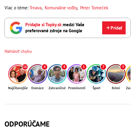
Viac o téme:
Trnava
,
Komunálne voľby
,
Peter Tomeček
Pridajte si Topky.sk
medzi Vaše
Pridať
preferované zdroje na Google
Nahlásiť chybu
16
4
4
1
7
3
Najčítanejšie
Domáce
Zahraničné
Prominenti
Šport
Krimi
Zaují
ODPORÚČAME