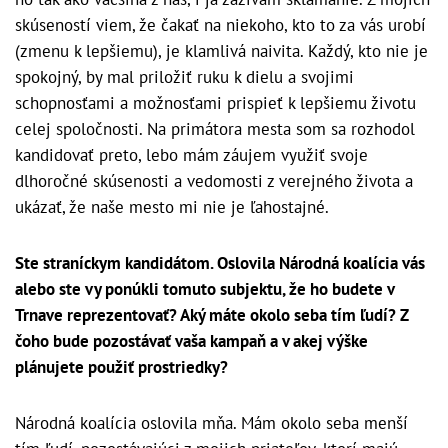
skúseností viem, že čakať na niekoho, kto to za vás urobí
(zmenu k lepšiemu), je klamlivá naivita. Každý, kto nie je
spokojný, by mal priložiť ruku k dielu a svojimi
schopnosťami a možnosťami prispieť k lepšiemu životu
celej spoločnosti. Na primátora mesta som sa rozhodol
kandidovať preto, lebo mám záujem využiť svoje
dlhoročné skúsenosti a vedomosti z verejného života a
ukázať, že naše mesto mi nie je ľahostajné.
Ste straníckym kandidátom. Oslovila Národná koalícia vás
alebo ste vy ponúkli tomuto subjektu, že ho budete v
Trnave reprezentovať? Aký máte okolo seba tím ľudí? Z
čoho bude pozostávať vaša kampaň a v akej výške
plánujete použiť prostriedky?
Národná koalícia oslovila mňa. Mám okolo seba menší