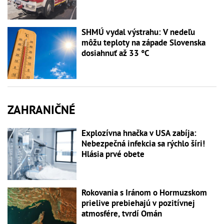
SHMÚ vydal výstrahu: V nedeľu
môžu teploty na západe Slovenska
dosiahnuť až 33 °C
ZAHRANIČNÉ
Explozívna hnačka v USA zabíja:
Nebezpečná infekcia sa rýchlo šíri!
Hlásia prvé obete
Rokovania s Iránom o Hormuzskom
prielive prebiehajú v pozitívnej
atmosfére, tvrdí Omán