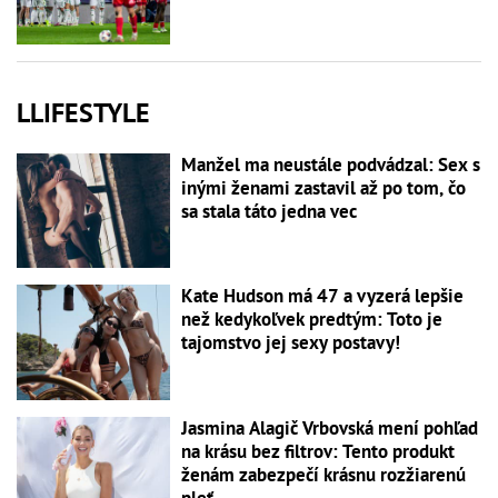
LLIFESTYLE
Manžel ma neustále podvádzal: Sex s
inými ženami zastavil až po tom, čo
sa stala táto jedna vec
Kate Hudson má 47 a vyzerá lepšie
než kedykoľvek predtým: Toto je
tajomstvo jej sexy postavy!
Jasmina Alagič Vrbovská mení pohľad
na krásu bez filtrov: Tento produkt
ženám zabezpečí krásnu rozžiarenú
pleť