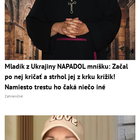
Mladík z Ukrajiny NAPADOL mníšku: Začal
po nej kričať a strhol jej z krku krížik!
Namiesto trestu ho čaká niečo iné
Zahraničné