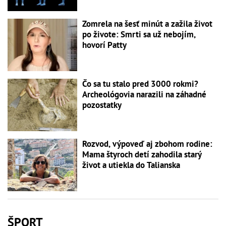
Zomrela na šesť minút a zažila život
po živote: Smrti sa už nebojím,
hovorí Patty
Čo sa tu stalo pred 3000 rokmi?
Archeológovia narazili na záhadné
pozostatky
Rozvod, výpoveď aj zbohom rodine:
Mama štyroch detí zahodila starý
život a utiekla do Talianska
ŠPORT