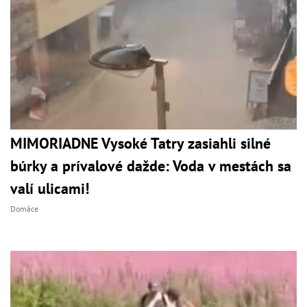
MIMORIADNE Vysoké Tatry zasiahli silné
búrky a prívalové dažde: Voda v mestách sa
valí ulicami!
Domáce