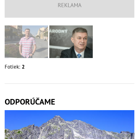
Fotiek:
2
ODPORÚČAME