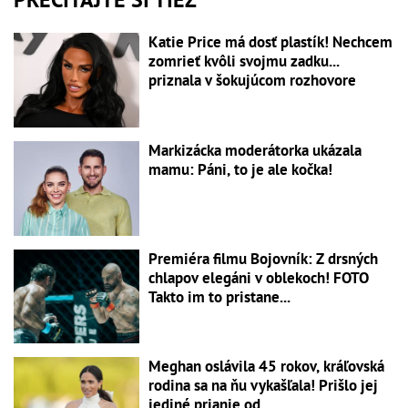
Katie Price má dosť plastík! Nechcem
zomrieť kvôli svojmu zadku...
priznala v šokujúcom rozhovore
Markizácka moderátorka ukázala
mamu: Páni, to je ale kočka!
Premiéra filmu Bojovník: Z drsných
chlapov elegáni v oblekoch! FOTO
Takto im to pristane...
Meghan oslávila 45 rokov, kráľovská
rodina sa na ňu vykašľala! Prišlo jej
jediné prianie od...