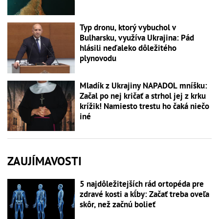
Typ dronu, ktorý vybuchol v
Bulharsku, využíva Ukrajina: Pád
hlásili neďaleko dôležitého
plynovodu
Mladík z Ukrajiny NAPADOL mníšku:
Začal po nej kričať a strhol jej z krku
krížik! Namiesto trestu ho čaká niečo
iné
ZAUJÍMAVOSTI
5 najdôležitejších rád ortopéda pre
zdravé kosti a kĺby: Začať treba oveľa
skôr, než začnú bolieť