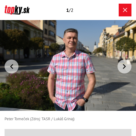
1
/2
Peter Tomeček (Zdroj: TASR / Lukáš Grinaj)