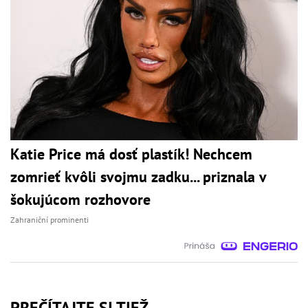
Katie Price má dosť plastík! Nechcem
zomrieť kvôli svojmu zadku... priznala v
šokujúcom rozhovore
Zahraniční prominenti
PREČÍTAJTE SI TIEŽ