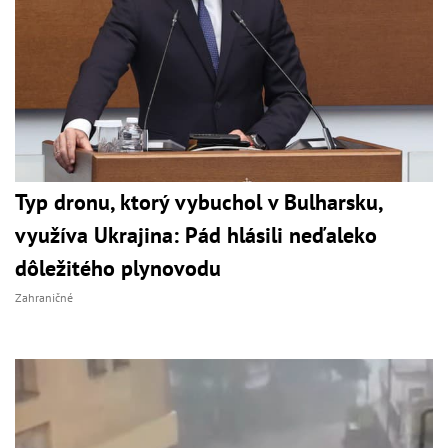
Typ dronu, ktorý vybuchol v Bulharsku,
využíva Ukrajina: Pád hlásili neďaleko
dôležitého plynovodu
Zahraničné