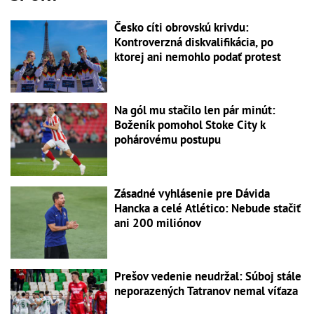
Česko cíti obrovskú krivdu:
Kontroverzná diskvalifikácia, po
ktorej ani nemohlo podať protest
Na gól mu stačilo len pár minút:
Boženík pomohol Stoke City k
pohárovému postupu
Zásadné vyhlásenie pre Dávida
Hancka a celé Atlético: Nebude stačiť
ani 200 miliónov
Prešov vedenie neudržal: Súboj stále
neporazených Tatranov nemal víťaza