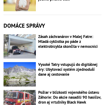
DOMÁCE SPRÁVY
Zásah záchranárov v Malej Fatre:
Mladá cyklistka po páde z
elektrobicykla skončila v nemocnici
Vysoké Tatry vstupujú do digitálnej
éry: Ubytovací systém zjednoduší
dane aj cestovanie
Požiar v blízkosti vojenského ústavu
Záhorie: Do akcie nasadili 90 hasičov,
dron aj vrtuľníky Black Hawk