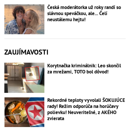
Česká moderátorka už roky randí so
slávnou speváčkou, ale... Čelí
neustálemu hejtu!
ZAUJÍMAVOSTI
Korytnačka kriminálnik: Leo skončil
za mrežami, TOTO bol dôvod!
Rekordné teploty vyvolali ŠOKUJÚCE
rady! Režim odporúča na horúčavy
polievku! Neuveriteľné, z AKÉHO
zvierata