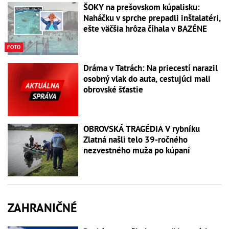
ŠOKY na prešovskom kúpalisku:
Naháčku v sprche prepadli inštalatéri,
ešte väčšia hrôza číhala v BAZÉNE
FOTO
Dráma v Tatrách: Na priecestí narazil
osobný vlak do auta, cestujúci mali
obrovské šťastie
OBROVSKÁ TRAGÉDIA V rybníku
Zlatná našli telo 39-ročného
nezvestného muža po kúpaní
ZAHRANIČNÉ