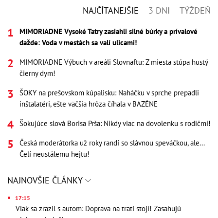
NAJČÍTANEJŠIE
3 DNI
TÝŽDEŇ
MIMORIADNE Vysoké Tatry zasiahli silné búrky a prívalové
dažde: Voda v mestách sa valí ulicami!
MIMORIADNE Výbuch v areáli Slovnaftu: Z miesta stúpa hustý
čierny dym!
ŠOKY na prešovskom kúpalisku: Naháčku v sprche prepadli
inštalatéri, ešte väčšia hrôza číhala v BAZÉNE
Šokujúce slová Borisa Prša: Nikdy viac na dovolenku s rodičmi!
Česká moderátorka už roky randí so slávnou speváčkou, ale...
Čelí neustálemu hejtu!
NAJNOVŠIE ČLÁNKY
17:15
Vlak sa zrazil s autom: Doprava na trati stojí! Zasahujú