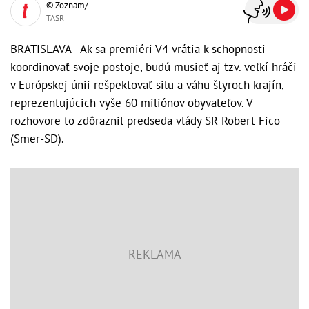
© Zoznam/
TASR
BRATISLAVA - Ak sa premiéri V4 vrátia k schopnosti
koordinovať svoje postoje, budú musieť aj tzv. veľkí hráči
v Európskej únii rešpektovať silu a váhu štyroch krajín,
reprezentujúcich vyše 60 miliónov obyvateľov. V
rozhovore to zdôraznil predseda vlády SR Robert Fico
(Smer-SD).