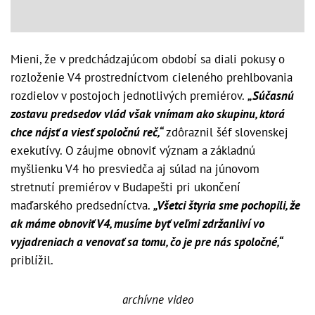
Mieni, že v predchádzajúcom období sa diali pokusy o
rozloženie V4 prostredníctvom cieleného prehlbovania
rozdielov v postojoch jednotlivých premiérov.
„Súčasnú
zostavu predsedov vlád však vnímam ako skupinu, ktorá
chce nájsť a viesť spoločnú reč,“
zdôraznil šéf slovenskej
exekutívy. O záujme obnoviť význam a základnú
myšlienku V4 ho presviedča aj súlad na júnovom
stretnutí premiérov v Budapešti pri ukončení
maďarského predsedníctva.
„Všetci štyria sme pochopili, že
ak máme obnoviť V4, musíme byť veľmi zdržanliví vo
vyjadreniach a venovať sa tomu, čo je pre nás spoločné,“
priblížil.
archívne video