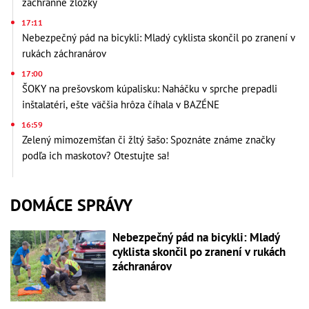
záchranné zložky
17:11
Nebezpečný pád na bicykli: Mladý cyklista skončil po zranení v
rukách záchranárov
17:00
ŠOKY na prešovskom kúpalisku: Naháčku v sprche prepadli
inštalatéri, ešte väčšia hrôza číhala v BAZÉNE
16:59
Zelený mimozemšťan či žltý šašo: Spoznáte známe značky
podľa ich maskotov? Otestujte sa!
DOMÁCE SPRÁVY
Nebezpečný pád na bicykli: Mladý
cyklista skončil po zranení v rukách
záchranárov