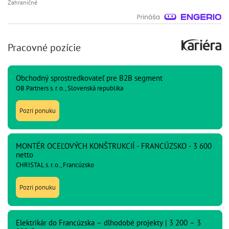
Zahraničné
Pracovné pozície
Obchodný sprostredkovateľ pre B2B segment
OB Partners s. r. o., Slovenská republika
Pozri ponuku
MONTÉR OCEĽOVÝCH KONŠTRUKCIÍ - FRANCÚZSKO - 3 600
netto
CHRISTAL s. r. o., Francúzsko
Pozri ponuku
Elektrikár do Francúzska – dlhodobé projekty | 3 200 – 3