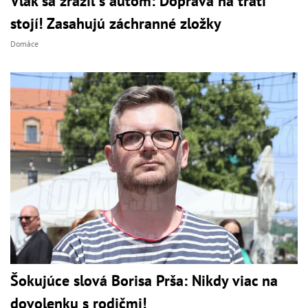
Vlak sa zrazil s autom: Doprava na trati
stojí! Zasahujú záchranné zložky
Domáce
Šokujúce slová Borisa Prša: Nikdy viac na
dovolenku s rodičmi!