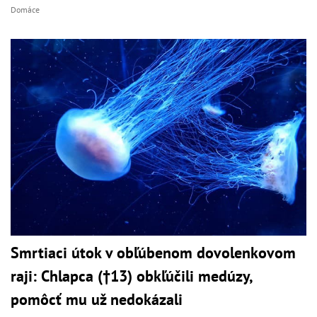
Domáce
Smrtiaci útok v obľúbenom dovolenkovom
raji: Chlapca (†13) obkľúčili medúzy,
pomôcť mu už nedokázali