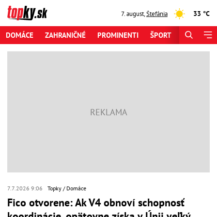
33 °C
7. august
,
Štefánia
DOMÁCE
ZAHRANIČNÉ
PROMINENTI
ŠPORT
ZAUJÍMAV
7.7.2026 9:06
Topky
Domáce
Fico otvorene: Ak V4 obnoví schopnosť
koordinácie, opätovne získa v Únii veľký