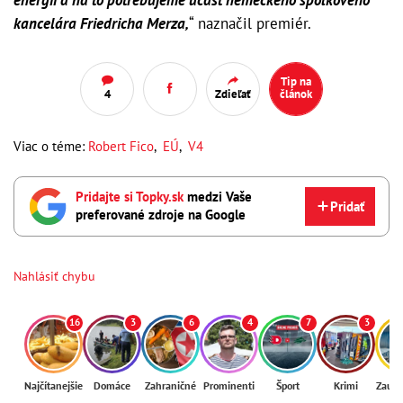
kancelára Friedricha Merza,
“ naznačil premiér.
Tip na
4
Zdieľať
článok
Viac o téme:
Robert Fico
,
EÚ
,
V4
Pridajte si Topky.sk
medzi Vaše
Pridať
preferované zdroje na Google
Nahlásiť chybu
16
3
6
4
7
3
Najčítanejšie
Domáce
Zahraničné
Prominenti
Šport
Krimi
Zaují