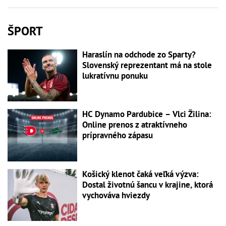
ŠPORT
Haraslín na odchode zo Sparty?
Slovenský reprezentant má na stole
lukratívnu ponuku
HC Dynamo Pardubice – Vlci Žilina:
Online prenos z atraktívneho
prípravného zápasu
Košický klenot čaká veľká výzva:
Dostal životnú šancu v krajine, ktorá
vychováva hviezdy