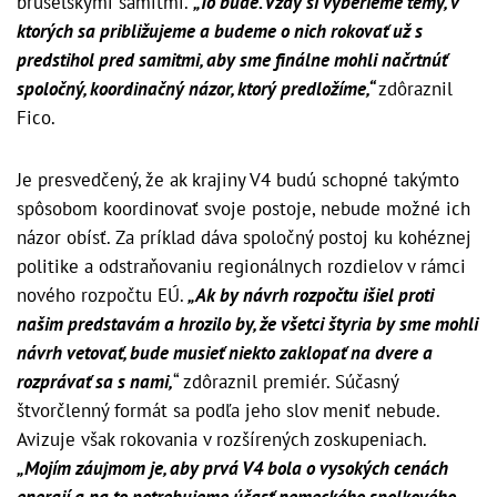
bruselskými samitmi.
„To bude. Vždy si vyberieme témy, v
ktorých sa približujeme a budeme o nich rokovať už s
predstihol pred samitmi, aby sme finálne mohli načrtnúť
spoločný, koordinačný názor, ktorý predložíme,“
zdôraznil
Fico.
Je presvedčený, že ak krajiny V4 budú schopné takýmto
spôsobom koordinovať svoje postoje, nebude možné ich
názor obísť. Za príklad dáva spoločný postoj ku kohéznej
politike a odstraňovaniu regionálnych rozdielov v rámci
nového rozpočtu EÚ.
„Ak by návrh rozpočtu išiel proti
našim predstavám a hrozilo by, že všetci štyria by sme mohli
návrh vetovať, bude musieť niekto zaklopať na dvere a
rozprávať sa s nami,
“ zdôraznil premiér. Súčasný
štvorčlenný formát sa podľa jeho slov meniť nebude.
Avizuje však rokovania v rozšírených zoskupeniach.
„Mojím záujmom je, aby prvá V4 bola o vysokých cenách
energií a na to potrebujeme účasť nemeckého spolkového