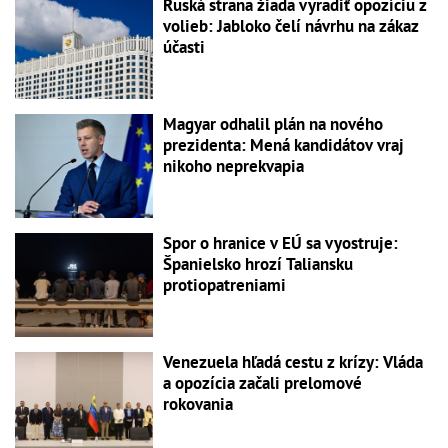
Ruská strana žiada vyradiť opozíciu z
volieb: Jabloko čelí návrhu na zákaz
účasti
Magyar odhalil plán na nového
prezidenta: Mená kandidátov vraj
nikoho neprekvapia
Spor o hranice v EÚ sa vyostruje:
Španielsko hrozí Taliansku
protiopatreniami
Venezuela hľadá cestu z krízy: Vláda
a opozícia začali prelomové
rokovania