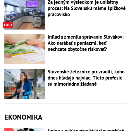
Za jedným výsledkom je unikátny
proces: Na Slovensku máme špičkové
pracovisko
FOTO
Inflácia zmenila správanie Slovákov:
Ako narábať s peniazmi, keď
nechcete zbytočne riskovať?
Slovenské železnice prezradili, koho
dnes hľadajú najviac: Tieto profesie
sú mimoriadne žiadané
EKONOMIKA
Jeden z najúspešnejších slovenských