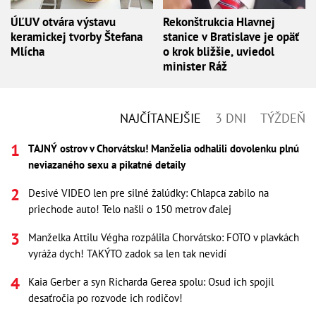
ÚĽUV otvára výstavu
Rekonštrukcia Hlavnej
keramickej tvorby Štefana
stanice v Bratislave je opäť
Mlícha
o krok bližšie, uviedol
minister Ráž
NAJČÍTANEJŠIE
3 DNI
TÝŽDEŇ
TAJNÝ ostrov v Chorvátsku! Manželia odhalili dovolenku plnú
neviazaného sexu a pikatné detaily
Desivé VIDEO len pre silné žalúdky: Chlapca zabilo na
priechode auto! Telo našli o 150 metrov ďalej
Manželka Attilu Végha rozpálila Chorvátsko: FOTO v plavkách
vyráža dych! TAKÝTO zadok sa len tak nevidí
Kaia Gerber a syn Richarda Gerea spolu: Osud ich spojil
desaťročia po rozvode ich rodičov!