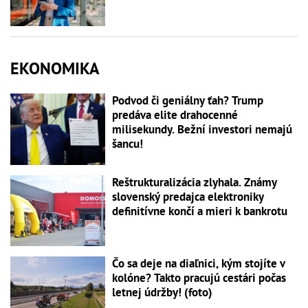
EKONOMIKA
Podvod či geniálny ťah? Trump
predáva elite drahocenné
milisekundy. Bežní investori nemajú
šancu!
Reštrukturalizácia zlyhala. Známy
slovenský predajca elektroniky
definitívne končí a mieri k bankrotu
Čo sa deje na diaľnici, kým stojíte v
kolóne? Takto pracujú cestári počas
letnej údržby! (foto)