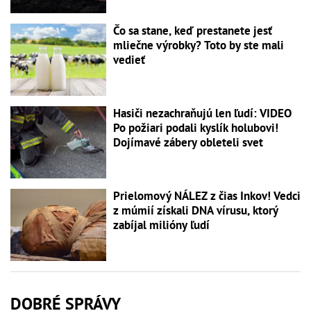
Čo sa stane, keď prestanete jesť
mliečne výrobky? Toto by ste mali
vedieť
Hasiči nezachraňujú len ľudí: VIDEO
Po požiari podali kyslík holubovi!
Dojímavé zábery obleteli svet
Prielomový NÁLEZ z čias Inkov! Vedci
z múmií získali DNA vírusu, ktorý
zabíjal milióny ľudí
DOBRÉ SPRÁVY