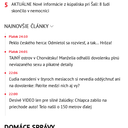
AKTUÁLNE Nové informácie z kúpaliska pri Šali: 8 ľudí
skončilo v nemocnici
NAJNOVŠIE ČLÁNKY
Piatok 24:10
Peklo českého herca: Odmietol sa rozviesť, a tak... Hrôza!
Piatok 24:01
TAJNÝ ostrov v Chorvátsku! Manželia odhalili dovolenku plnú
neviazaného sexu a pikatné detaily
22:06
Ľudia narodení v štyroch mesiacoch si nevedia oddýchnuť ani
na dovolenke: Patríte medzi nich aj vy?
22:00
Desivé VIDEO len pre silné žalúdky: Chlapca zabilo na
priechode auto! Telo našli o 150 metrov ďalej
DOMÁCE SPRÁVY