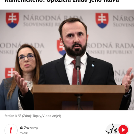
Štefan Kišš (Zdroj: Topky/Vlado Anjel)
© Zoznam/
TASR