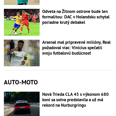
Odveta na Žitnom ostrove bude len
formalitou: DAC v Holandsku schytal
poriadne krutý debakel
Arsenal mal pripravené milióny, Real
požadoval viac: Vinícius spečatil
svoju futbalovú budúcnosť
AUTO-MOTO
Nová Trieda CLA 45 s výkonom 680
koní sa sotva predstavila a už má
rekord na Nurburgringu