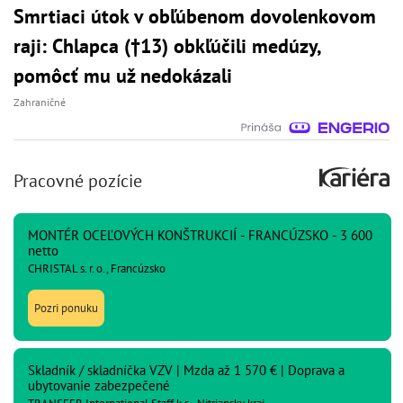
Smrtiaci útok v obľúbenom dovolenkovom
raji: Chlapca (†13) obkľúčili medúzy,
pomôcť mu už nedokázali
Zahraničné
Pracovné pozície
MONTÉR OCEĽOVÝCH KONŠTRUKCIÍ - FRANCÚZSKO - 3 600
netto
CHRISTAL s. r. o., Francúzsko
Pozri ponuku
Skladník / skladníčka VZV | Mzda až 1 570 € | Doprava a
ubytovanie zabezpečené