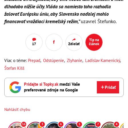
dlhodobo nižšie účty. Vláda sa namiesto toho rozhodla
žalovať Európsku úniu, aby Slovensko naďalej mohlo
financovať vraždiaci kremeľský režim,”
uzavrel Štefunko.
Tip na
17
Zdieľať
článok
Viac o téme:
Prepad
,
Odstúpenie
,
Zlyhanie
,
Ladislav Kamenický
,
Štefan Kišš
Pridajte si Topky.sk
medzi Vaše
Pridať
preferované zdroje na Google
Nahlásiť chybu
16
3
6
5
7
4