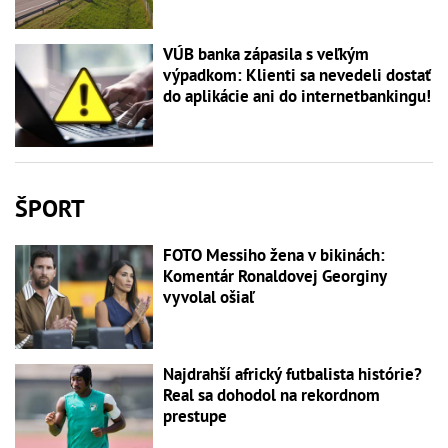
VÚB banka zápasila s veľkým
výpadkom: Klienti sa nevedeli dostať
do aplikácie ani do internetbankingu!
ŠPORT
FOTO Messiho žena v bikinách:
Komentár Ronaldovej Georginy
vyvolal ošiaľ
Najdrahší africký futbalista histórie?
Real sa dohodol na rekordnom
prestupe