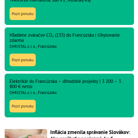
TRANSFER International Staff k.s., Nitriansky kraj
Pozri ponuku
Hľadáme zváračov CO₂ (135) do Francúzska | Ubytovanie
zdarma
CHRISTAL s. r. o., Francúzsko
Pozri ponuku
Elektrikár do Francúzska – dlhodobé projekty | 3 200 – 3
800 € netto
CHRISTAL s. r. o., Francúzsko
Pozri ponuku
Inflácia zmenila správanie Slovákov: