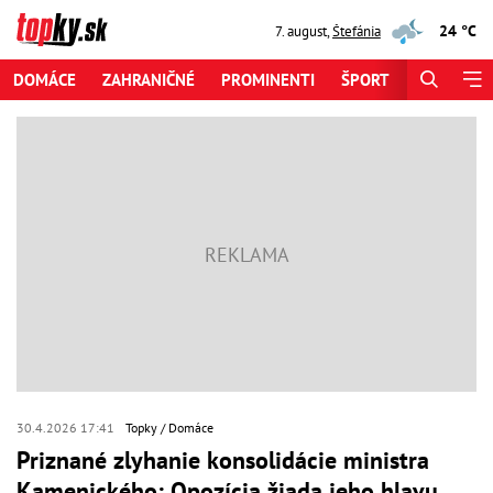
24 °C
7. august
,
Štefánia
DOMÁCE
ZAHRANIČNÉ
PROMINENTI
ŠPORT
ZAUJÍMAV
30.4.2026 17:41
Topky
Domáce
Priznané zlyhanie konsolidácie ministra
Kamenického: Opozícia žiada jeho hlavu