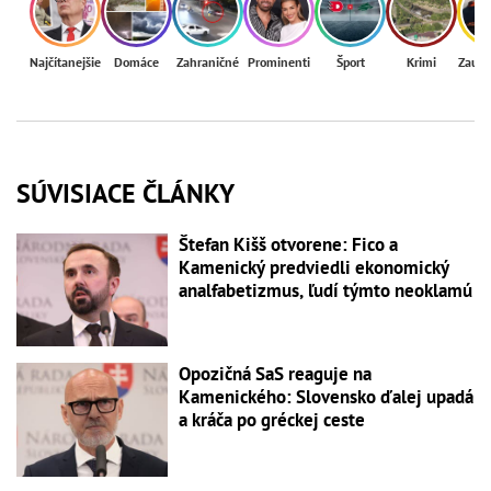
Najčítanejšie
Domáce
Zahraničné
Prominenti
Šport
Krimi
Zaují
SÚVISIACE ČLÁNKY
Štefan Kišš otvorene: Fico a
Kamenický predviedli ekonomický
analfabetizmus, ľudí týmto neoklamú
Opozičná SaS reaguje na
Kamenického: Slovensko ďalej upadá
a kráča po gréckej ceste