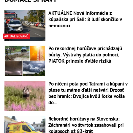
AKTUÁLNE Nové informácie z
kúpaliska pri Šali: 8 ľudí skončilo v
nemocnici
AKTUALIZOVANÉ
Po rekordnej horúčave prichádzajú
búrky: Výstrahy platia do polnoci,
PIATOK prinesie ďalšie riziká
Po ničení pola pod Tatrami a kúpaní v
plese tu máme ďalší nešvár! Drzosť
bez hraníc: Dvojica kvôli fotke vošla
do...
Rekordné horúčavy na Slovensku:
Záchranári vo štvrtok zasahovali pri
kolapsoch už 83-krát