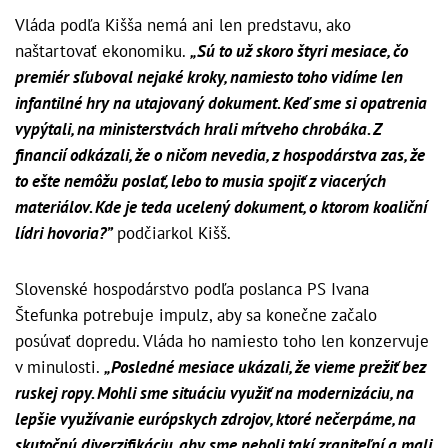
Vláda podľa Kišša nemá ani len predstavu, ako
naštartovať ekonomiku.
„Sú to už skoro štyri mesiace, čo
premiér sľuboval nejaké kroky, namiesto toho vidíme len
infantilné hry na utajovaný dokument. Keď sme si opatrenia
vypýtali, na ministerstvách hrali mŕtveho chrobáka. Z
financií odkázali, že o ničom nevedia, z hospodárstva zas, že
to ešte nemôžu poslať, lebo to musia spojiť z viacerých
materiálov. Kde je teda ucelený dokument, o ktorom koaliční
lídri hovoria?”
podčiarkol Kišš.
Slovenské hospodárstvo podľa poslanca PS Ivana
Štefunka potrebuje impulz, aby sa konečne začalo
posúvať dopredu. Vláda ho namiesto toho len konzervuje
v minulosti.
„Posledné mesiace ukázali, že vieme prežiť bez
ruskej ropy. Mohli sme situáciu využiť na modernizáciu, na
lepšie využívanie európskych zdrojov, ktoré nečerpáme, na
skutočnú diverzifikáciu, aby sme neboli takí zraniteľní a mali