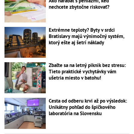
Ako narábať s peniazmi, keď
nechcete zbytočne riskovať?
Extrémne teploty? Byty v srdci
Bratislavy majú výnimočný systém,
ktorý ešte aj šetrí náklady
Zbaľte sa na letný piknik bez stresu:
Tieto praktické vychytávky vám
ušetria miesto v batohu!
Cesta od odberu krvi až po výsledok:
Unikátny pohľad do špičkového
laboratória na Slovensku