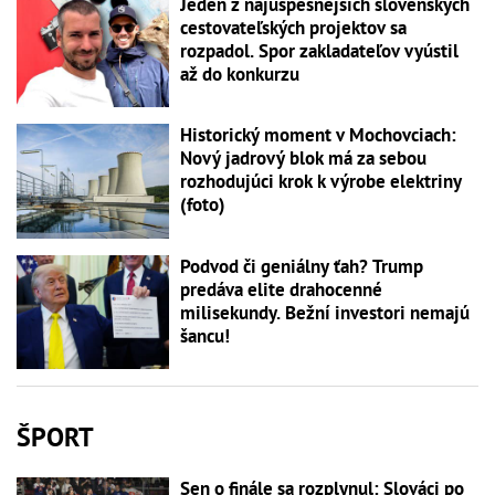
Jeden z najúspešnejších slovenských
cestovateľských projektov sa
rozpadol. Spor zakladateľov vyústil
až do konkurzu
Historický moment v Mochovciach:
Nový jadrový blok má za sebou
rozhodujúci krok k výrobe elektriny
(foto)
Podvod či geniálny ťah? Trump
predáva elite drahocenné
milisekundy. Bežní investori nemajú
šancu!
ŠPORT
Sen o finále sa rozplynul: Slováci po