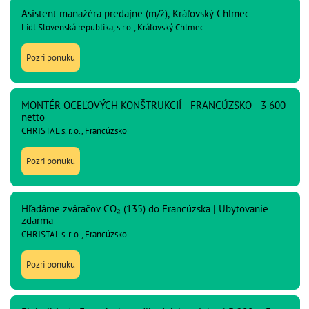
Asistent manažéra predajne (m/ž), Kráľovský Chlmec
Lidl Slovenská republika, s.r.o., Kráľovský Chlmec
Pozri ponuku
MONTÉR OCEĽOVÝCH KONŠTRUKCIÍ - FRANCÚZSKO - 3 600
netto
CHRISTAL s. r. o., Francúzsko
Pozri ponuku
Hľadáme zváračov CO₂ (135) do Francúzska | Ubytovanie
zdarma
CHRISTAL s. r. o., Francúzsko
Pozri ponuku