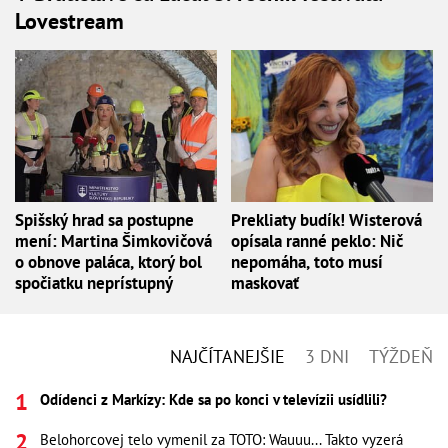
Lovestream
Spišský hrad sa postupne
Prekliaty budík! Wisterová
mení: Martina Šimkovičová
opísala ranné peklo: Nič
o obnove paláca, ktorý bol
nepomáha, toto musí
spočiatku neprístupný
maskovať
NAJČÍTANEJŠIE
3 DNI
TÝŽDEŇ
Odídenci z Markízy: Kde sa po konci v televízii usídlili?
Belohorcovej telo vymenil za TOTO: Wauuu... Takto vyzerá