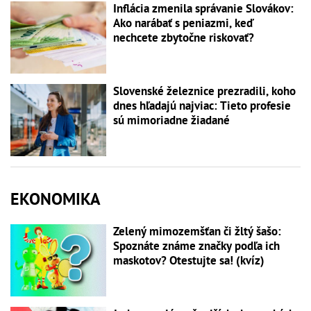
Inflácia zmenila správanie Slovákov:
Ako narábať s peniazmi, keď
nechcete zbytočne riskovať?
Slovenské železnice prezradili, koho
dnes hľadajú najviac: Tieto profesie
sú mimoriadne žiadané
EKONOMIKA
Zelený mimozemšťan či žltý šašo:
Spoznáte známe značky podľa ich
maskotov? Otestujte sa! (kvíz)