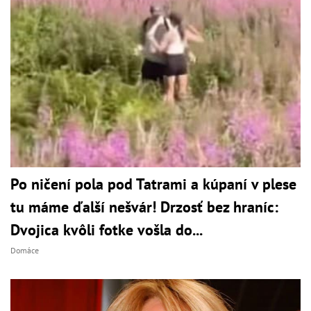
Po ničení pola pod Tatrami a kúpaní v plese
tu máme ďalší nešvár! Drzosť bez hraníc:
Dvojica kvôli fotke vošla do...
Domáce