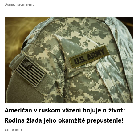
Domáci prominenti
Američan v ruskom väzení bojuje o život:
Rodina žiada jeho okamžité prepustenie!
Zahraničné