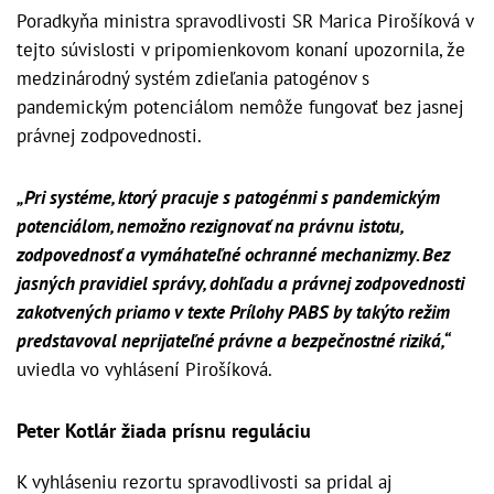
Poradkyňa ministra spravodlivosti SR Marica Pirošíková v
tejto súvislosti v pripomienkovom konaní upozornila, že
medzinárodný systém zdieľania patogénov s
pandemickým potenciálom nemôže fungovať bez jasnej
právnej zodpovednosti.
„Pri systéme, ktorý pracuje s patogénmi s pandemickým
potenciálom, nemožno rezignovať na právnu istotu,
zodpovednosť a vymáhateľné ochranné mechanizmy. Bez
jasných pravidiel správy, dohľadu a právnej zodpovednosti
zakotvených priamo v texte Prílohy PABS by takýto režim
predstavoval neprijateľné právne a bezpečnostné riziká,“
uviedla vo vyhlásení Pirošíková.
Peter Kotlár žiada prísnu reguláciu
K vyhláseniu rezortu spravodlivosti sa pridal aj