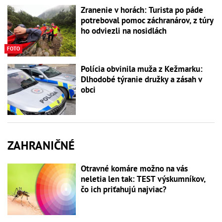
Zranenie v horách: Turista po páde
potreboval pomoc záchranárov, z túry
ho odviezli na nosidlách
FOTO
Polícia obvinila muža z Kežmarku:
Dlhodobé týranie družky a zásah v
obci
ZAHRANIČNÉ
Otravné komáre možno na vás
neletia len tak: TEST výskumníkov,
čo ich priťahujú najviac?