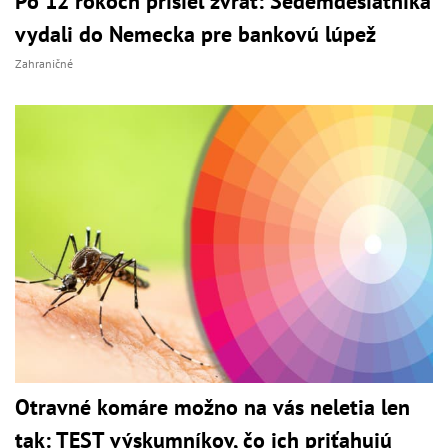
Po 12 rokoch prišiel zvrat: Sedemdesiatnika
vydali do Nemecka pre bankovú lúpež
Zahraničné
Otravné komáre možno na vás neletia len
tak: TEST výskumníkov, čo ich priťahujú