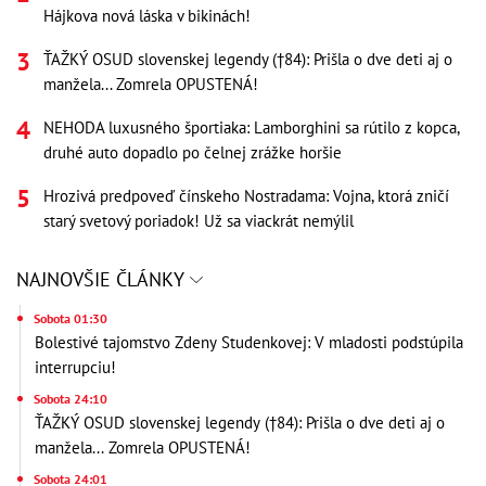
Hájkova nová láska v bikinách!
ŤAŽKÝ OSUD slovenskej legendy (†84): Prišla o dve deti aj o
manžela... Zomrela OPUSTENÁ!
NEHODA luxusného športiaka: Lamborghini sa rútilo z kopca,
druhé auto dopadlo po čelnej zrážke horšie
Hrozivá predpoveď čínskeho Nostradama: Vojna, ktorá zničí
starý svetový poriadok! Už sa viackrát nemýlil
NAJNOVŠIE ČLÁNKY
Sobota 01:30
Bolestivé tajomstvo Zdeny Studenkovej: V mladosti podstúpila
interrupciu!
Sobota 24:10
ŤAŽKÝ OSUD slovenskej legendy (†84): Prišla o dve deti aj o
manžela... Zomrela OPUSTENÁ!
Sobota 24:01