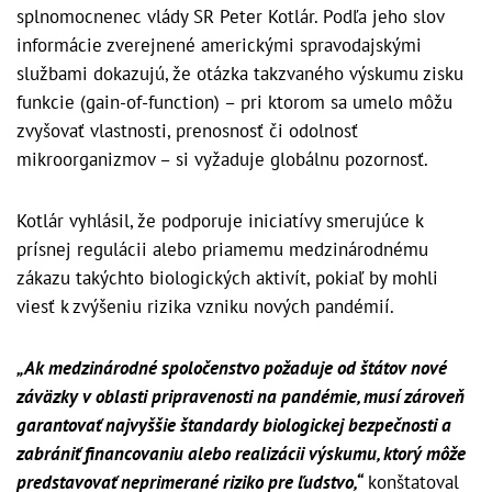
splnomocnenec vlády SR Peter Kotlár. Podľa jeho slov
informácie zverejnené americkými spravodajskými
službami dokazujú, že otázka takzvaného výskumu zisku
funkcie (gain-of-function) – pri ktorom sa umelo môžu
zvyšovať vlastnosti, prenosnosť či odolnosť
mikroorganizmov – si vyžaduje globálnu pozornosť.
Kotlár vyhlásil, že podporuje iniciatívy smerujúce k
prísnej regulácii alebo priamemu medzinárodnému
zákazu takýchto biologických aktivít, pokiaľ by mohli
viesť k zvýšeniu rizika vzniku nových pandémií.
„Ak medzinárodné spoločenstvo požaduje od štátov nové
záväzky v oblasti pripravenosti na pandémie, musí zároveň
garantovať najvyššie štandardy biologickej bezpečnosti a
zabrániť financovaniu alebo realizácii výskumu, ktorý môže
predstavovať neprimerané riziko pre ľudstvo,“
konštatoval