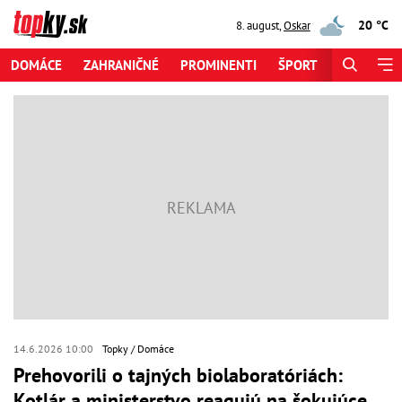
20 °C
8. august
,
Oskar
DOMÁCE
ZAHRANIČNÉ
PROMINENTI
ŠPORT
ZAUJÍMAV
14.6.2026 10:00
Topky
Domáce
Prehovorili o tajných biolaboratóriách:
Kotlár a ministerstvo reagujú na šokujúce