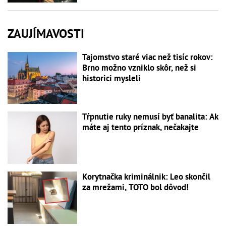
ZAUJÍMAVOSTI
Tajomstvo staré viac než tisíc rokov:
Brno možno vzniklo skôr, než si
historici mysleli
Tŕpnutie ruky nemusí byť banalita: Ak
máte aj tento príznak, nečakajte
Korytnačka kriminálnik: Leo skončil
za mrežami, TOTO bol dôvod!