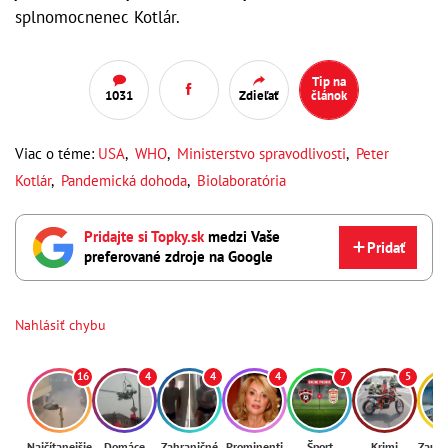
splnomocnenec Kotlár.
Tip na
1031
Zdieľať
článok
Viac o téme:
USA
,
WHO
,
Ministerstvo spravodlivosti
,
Peter
Kotlár
,
Pandemická dohoda
,
Biolaboratória
Pridajte si Topky.sk
medzi Vaše
Pridať
preferované zdroje na Google
Nahlásiť chybu
16
4
4
4
7
5
Najčítanejšie
Domáce
Zahraničné
Prominenti
Šport
Krimi
Zaují