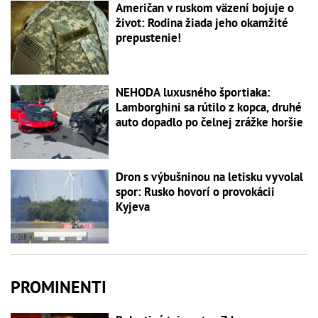
Američan v ruskom väzení bojuje o
život: Rodina žiada jeho okamžité
prepustenie!
NEHODA luxusného športiaka:
Lamborghini sa rútilo z kopca, druhé
auto dopadlo po čelnej zrážke horšie
Dron s výbušninou na letisku vyvolal
spor: Rusko hovorí o provokácii
Kyjeva
PROMINENTI