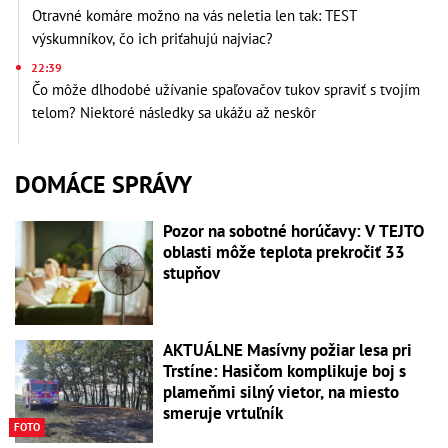
Otravné komáre možno na vás neletia len tak: TEST
výskumníkov, čo ich priťahujú najviac?
22:39
Čo môže dlhodobé užívanie spaľovačov tukov spraviť s tvojím
telom? Niektoré následky sa ukážu až neskôr
DOMÁCE SPRÁVY
Pozor na sobotné horúčavy: V TEJTO
oblasti môže teplota prekročiť 33
stupňov
AKTUÁLNE Masívny požiar lesa pri
Trstíne: Hasičom komplikuje boj s
plameňmi silný vietor, na miesto
smeruje vrtuľník
FOTO