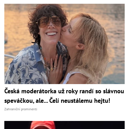
Česká moderátorka už roky randí so slávnou
speváčkou, ale... Čelí neustálemu hejtu!
Zahraniční prominenti