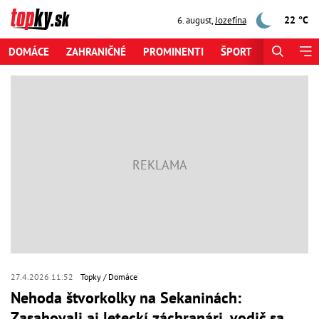
22 °C
6. august
,
Jozefína
DOMÁCE
ZAHRANIČNÉ
PROMINENTI
ŠPORT
ZAUJÍMAV
27.4.2026 11:52
Topky
Domáce
Nehoda štvorkolky na Sekaninách:
Zasahovali aj leteckí záchranári, vodič sa