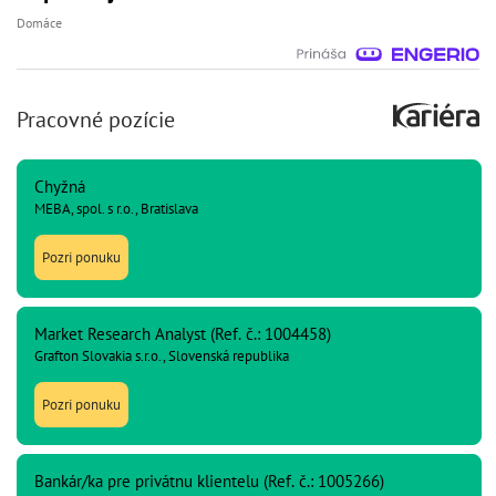
Domáce
Pracovné pozície
Chyžná
MEBA, spol. s r.o., Bratislava
Pozri ponuku
Market Research Analyst (Ref. č.: 1004458)
Grafton Slovakia s.r.o., Slovenská republika
Pozri ponuku
Bankár/ka pre privátnu klientelu (Ref. č.: 1005266)