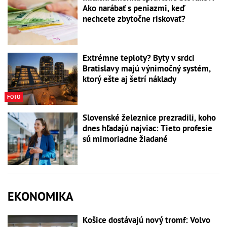
Ako narábať s peniazmi, keď
nechcete zbytočne riskovať?
Extrémne teploty? Byty v srdci
Bratislavy majú výnimočný systém,
ktorý ešte aj šetrí náklady
FOTO
Slovenské železnice prezradili, koho
dnes hľadajú najviac: Tieto profesie
sú mimoriadne žiadané
EKONOMIKA
Košice dostávajú nový tromf: Volvo