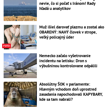
nevie, čo si počať s Iránom! Rady
hľadá u analytikov
Muž išiel darovať plazmu a zostal ako
OBARENÝ: NAHÝ človek v strope,
veľký policajný úder
FOTO
Nemecko začalo vyšetrovanie
incidentu na letisku: Dron s
výbušninou kontrolovane odpálili
Absolútny ŠOK v parlamente:
Hlavným vchodom doň uprostred
zasadania napochodovali KAPYBARY,
kde sa tam nabrali?