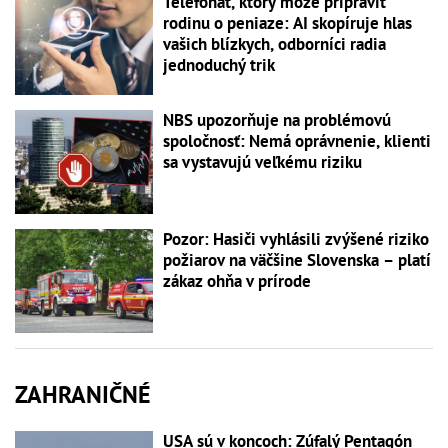
Telefonát, ktorý môže pripraviť
rodinu o peniaze: AI skopíruje hlas
vašich blízkych, odborníci radia
jednoduchý trik
NBS upozorňuje na problémovú
spoločnosť: Nemá oprávnenie, klienti
sa vystavujú veľkému riziku
Pozor: Hasiči vyhlásili zvýšené riziko
požiarov na väčšine Slovenska – platí
zákaz ohňa v prírode
ZAHRANIČNÉ
USA sú v koncoch: Zúfalý Pentagón