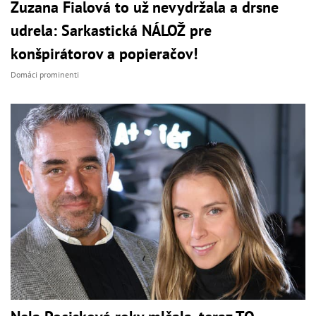
Zuzana Fialová to už nevydržala a drsne
udrela: Sarkastická NÁLOŽ pre
konšpirátorov a popieračov!
Domáci prominenti