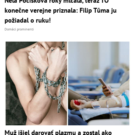
Nela Pocisková roky mlčala, teraz TO
konečne verejne priznala: Filip Tůma ju
požiadal o ruku!
Domáci prominenti
Muž išiel darovať plazmu a zostal ako