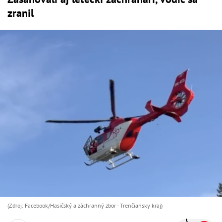
zranil
(Zdroj: Facebook/Hasičský a záchranný zbor - Trenčiansky kraj)