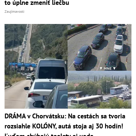
to úplne zmeniť liečbu
Zaujímavosti
DRÁMA v Chorvátsku: Na cestách sa tvoria
rozsiahle KOLÓNY, autá stoja aj 30 hodín!
Ľuďom chýbajú toalety aj voda