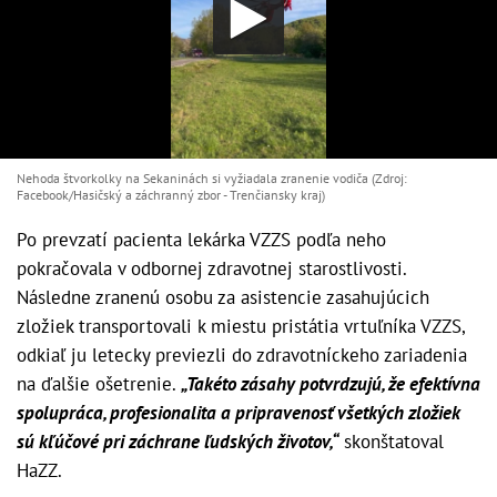
Nehoda štvorkolky na Sekaninách si vyžiadala zranenie vodiča (Zdroj:
Facebook/Hasičský a záchranný zbor - Trenčiansky kraj)
Po prevzatí pacienta lekárka VZZS podľa neho
pokračovala v odbornej zdravotnej starostlivosti.
Následne zranenú osobu za asistencie zasahujúcich
zložiek transportovali k miestu pristátia vrtuľníka VZZS,
odkiaľ ju letecky previezli do zdravotníckeho zariadenia
na ďalšie ošetrenie.
„Takéto zásahy potvrdzujú, že efektívna
spolupráca, profesionalita a pripravenosť všetkých zložiek
sú kľúčové pri záchrane ľudských životov,“
skonštatoval
HaZZ.