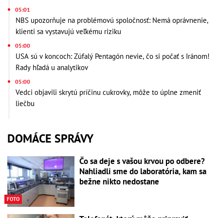
05:01
NBS upozorňuje na problémovú spoločnosť: Nemá oprávnenie,
klienti sa vystavujú veľkému riziku
05:00
USA sú v koncoch: Zúfalý Pentagón nevie, čo si počať s Iránom!
Rady hľadá u analytikov
05:00
Vedci objavili skrytú príčinu cukrovky, môže to úplne zmeniť
liečbu
DOMÁCE SPRÁVY
Čo sa deje s vašou krvou po odbere?
Nahliadli sme do laboratória, kam sa
bežne nikto nedostane
FOTO