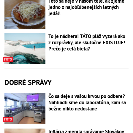
Toto sa deje v našom tele, ak zjeme
jedno z najobľúbenejších letných
jedál!
To je nádhera! TÁTO pláž vyzerá ako
z rozprávky, ale skutočne EXISTUJE!
Prečo je celá biela?
FOTO
DOBRÉ SPRÁVY
Čo sa deje s vašou krvou po odbere?
Nahliadli sme do laboratória, kam sa
bežne nikto nedostane
FOTO
Inflácia zmenila správanie Slovákov: