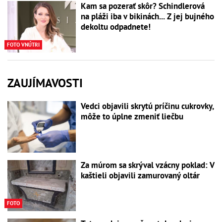
Kam sa pozerať skôr? Schindlerová
na pláži iba v bikinách... Z jej bujného
dekoltu odpadnete!
FOTO VNÚTRI
ZAUJÍMAVOSTI
Vedci objavili skrytú príčinu cukrovky,
môže to úplne zmeniť liečbu
Za múrom sa skrýval vzácny poklad: V
kaštieli objavili zamurovaný oltár
FOTO