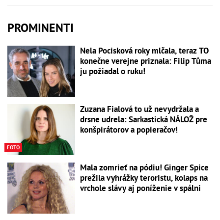
PROMINENTI
Nela Pocisková roky mlčala, teraz TO
konečne verejne priznala: Filip Tůma
ju požiadal o ruku!
Zuzana Fialová to už nevydržala a
drsne udrela: Sarkastická NÁLOŽ pre
konšpirátorov a popieračov!
FOTO
Mala zomrieť na pódiu! Ginger Spice
prežila vyhrážky teroristu, kolaps na
vrchole slávy aj poníženie v spálni