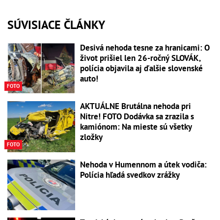
SÚVISIACE ČLÁNKY
Desivá nehoda tesne za hranicami: O
život prišiel len 26-ročný SLOVÁK,
polícia objavila aj ďalšie slovenské
auto!
FOTO
AKTUÁLNE Brutálna nehoda pri
Nitre! FOTO Dodávka sa zrazila s
kamiónom: Na mieste sú všetky
zložky
FOTO
Nehoda v Humennom a útek vodiča:
Polícia hľadá svedkov zrážky