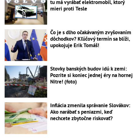
tu má vyrábať elektromobil, ktorý
mieri proti Tesle
Čo je s dlho očakávaným zvyšovaním
dôchodkov? Kľúčový termín sa blíži,
upokojuje Erik Tomáš!
Stovky banských budov idú k zemi:
Pozrite si koniec jednej éry na hornej
Nitre! (foto)
Inflácia zmenila správanie Slovákov:
Ako narábať s peniazmi, keď
nechcete zbytočne riskovať?