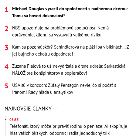
Michael Douglas vyrazil do spoločnosti s nádhernou dcérou:
Tomu sa hovorí dokonalosť!
NBS upozorňuje na problémovú spoločnosť: Nemá
oprávnenie, klienti sa vystavujú veľkému riziku
Kam sa pozerať skôr? Schindlerová na pláži iba v bikinách... Z
jej bujného dekoltu odpadnete!
Zuzana Fialová to už nevydržala a drsne udrela: Sarkastická
NÁLOŽ pre konšpirátorov a popieračov!
USA sú v koncoch: Zúfalý Pentagón nevie, čo si počať s
Iránom! Rady hľadá u analytikov
NAJNOVŠIE ČLÁNKY
05:55
Telefonát, ktorý môže pripraviť rodinu o peniaze: AI skopíruje
hlas vašich blízkych, odborníci radia jednoduchý trik