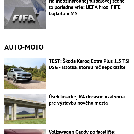
Na medzinárodnej futbalovej scéne
to poriadne vrie: UEFA hrozí FIFE
bojkotom MS
AUTO-MOTO
TEST: Škoda Karoq Extra Plus 1.5 TSI
DSG - istotka, ktorou nič nepokazíte
Úsek košickej R4 dočasne uzatvoria
pre výstavbu nového mosta
Volkswagen Caddy po facelifte: