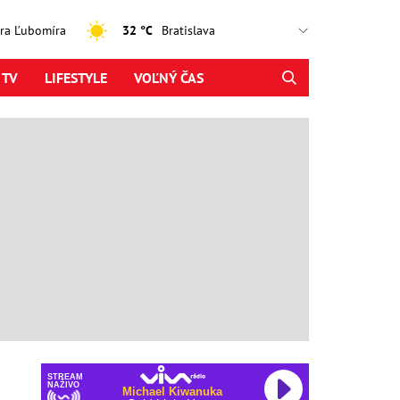
jtra Ľubomíra
32 °C
 TV
LIFESTYLE
VOĽNÝ ČAS
STREAM
NAŽIVO
Michael Kiwanuka