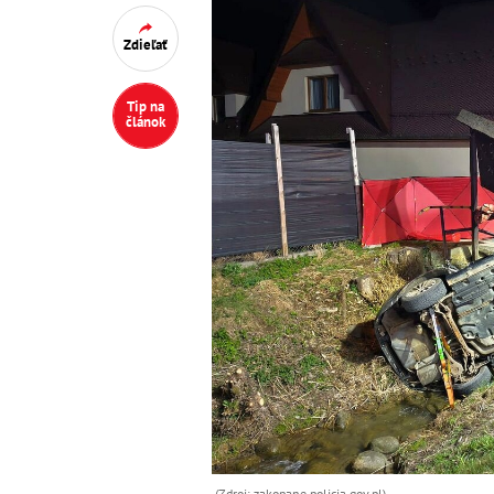
Zdieľať
Tip na
článok
(Zdroj: zakopane.policja.gov.pl)