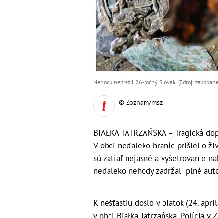
Nehodu neprežil 26-ročný Slovák. (Zdroj: zakopane.
© Zoznam/msz
BIAŁKA TATRZAŃSKA – Tragická dopr
V obci neďaleko hraníc prišiel o ž
sú zatiaľ nejasné a vyšetrovanie na
neďaleko nehody zadržali plné auto
K nešťastiu došlo v piatok (24. aprí
v obci Białka Tatrzańska. Polícia 