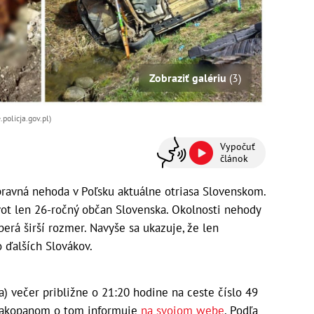
Zobraziť galériu
(3)
policja.gov.pl)
Vypočuť
článok
avná nehoda v Poľsku aktuálne otriasa Slovenskom.
ivot len 26-ročný občan Slovenska. Okolnosti nehody
berá širší rozmer. Navyše sa ukazuje, že len
 ďalších Slovákov.
la) večer približne o 21:20 hodine na ceste číslo 49
v Zakopanom o tom informuje
na svojom webe
. Podľa