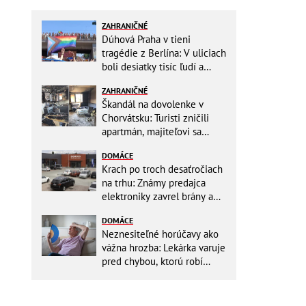
ZAHRANIČNÉ
Dúhová Praha v tieni
tragédie z Berlína: V uliciach
boli desiatky tisíc ľudí a
stovky policajtov
ZAHRANIČNÉ
Škandál na dovolenke v
Chorvátsku: Turisti zničili
apartmán, majiteľovi sa
vysmievali a ešte chcú
DOMÁCE
preplatiť hotel
Krach po troch desaťročiach
na trhu: Známy predajca
elektroniky zavrel brány a
mieri do bankrotu!
DOMÁCE
Neznesiteľné horúčavy ako
vážna hrozba: Lekárka varuje
pred chybou, ktorú robí
väčšina starších ľudí!