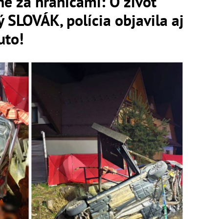
e za hranicami: O život
ý SLOVÁK, polícia objavila aj
uto!