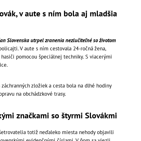
ovák, v aute s ním bola aj mladšia
an Slovenska utrpel zranenia nezlučiteľné so životom
policajti. V aute s ním cestovala 24-ročná žena,
 hasiči pomocou špeciálnej techniky. S viacerými
ice.
h záchranných zložiek a cesta bola na dlhé hodiny
dopravu na obchádzkové trasy.
kými značkami so štyrmi Slovákmi
šetrovatelia totiž neďaleko miesta nehody objavili
slovenskými evidenčnými číslami. V ňom sa viezli