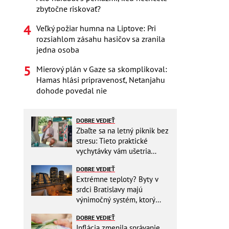
zbytočne riskovať?
Veľký požiar humna na Liptove: Pri
rozsiahlom zásahu hasičov sa zranila
jedna osoba
Mierový plán v Gaze sa skomplikoval:
Hamas hlási pripravenosť, Netanjahu
dohode povedal nie
DOBRE VEDIEŤ
Zbaľte sa na letný piknik bez
stresu: Tieto praktické
vychytávky vám ušetria
miesto v batohu!
DOBRE VEDIEŤ
Extrémne teploty? Byty v
srdci Bratislavy majú
výnimočný systém, ktorý
ešte aj šetrí náklady
DOBRE VEDIEŤ
Inflácia zmenila správanie