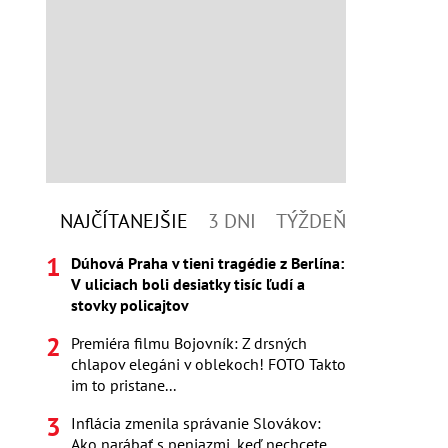
NAJČÍTANEJŠIE
3 DNI
TÝŽDEŇ
Dúhová Praha v tieni tragédie z Berlína:
V uliciach boli desiatky tisíc ľudí a
stovky policajtov
Premiéra filmu Bojovník: Z drsných
chlapov elegáni v oblekoch! FOTO Takto
im to pristane...
Inflácia zmenila správanie Slovákov:
Ako narábať s peniazmi, keď nechcete