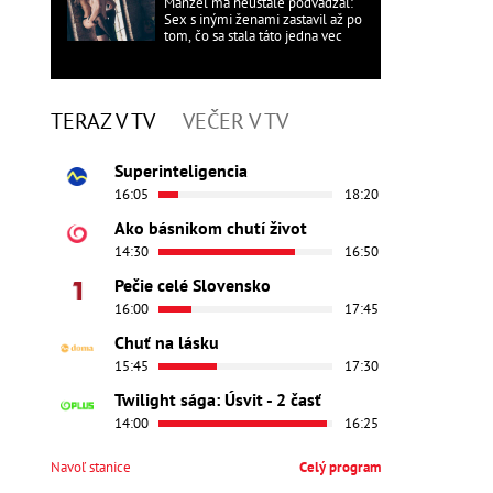
Manžel ma neustále podvádzal:
Sex s inými ženami zastavil až po
tom, čo sa stala táto jedna vec
TERAZ V TV
VEČER V TV
Superinteligencia
16:05
18:20
Ako básnikom chutí život
14:30
16:50
Pečie celé Slovensko
16:00
17:45
Chuť na lásku
15:45
17:30
Twilight sága: Úsvit - 2 časť
14:00
16:25
Navoľ stanice
Celý program