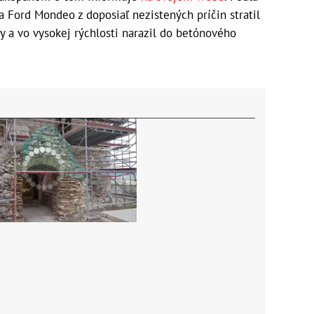
a Ford Mondeo z doposiaľ nezistených príčin stratil
ty a vo vysokej rýchlosti narazil do betónového