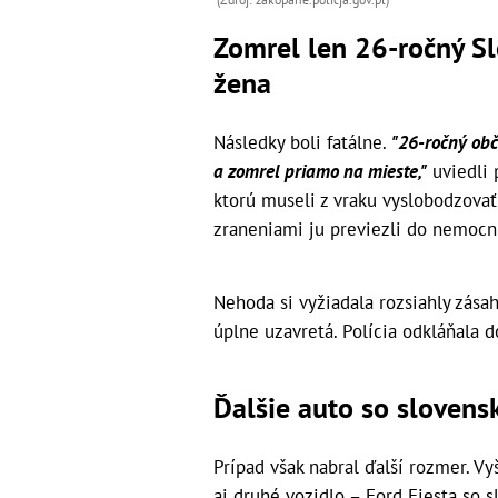
Zomrel len 26-ročný Sl
žena
Následky boli fatálne.
"26-ročný obč
a zomrel priamo na mieste,"
uviedli 
ktorú museli z vraku vyslobodzovať
zraneniami ju previezli do nemocn
Nehoda si vyžiadala rozsiahly zása
úplne uzavretá. Polícia odkláňala 
Ďalšie auto so slovens
Prípad však nabral ďalší rozmer. Vy
aj druhé vozidlo – Ford Fiesta so 