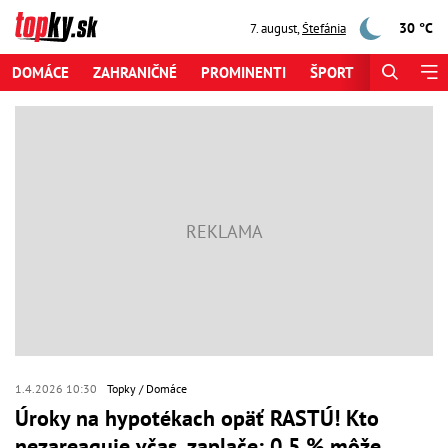
30 °C
7. august
,
Štefánia
DOMÁCE
ZAHRANIČNÉ
PROMINENTI
ŠPORT
ZAUJÍMAV
1.4.2026 10:30
Topky
Domáce
Úroky na hypotékach opäť RASTÚ! Kto
nezareaguje včas, zaplače: 0,5 % môže