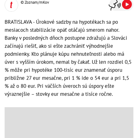
© Zoznam/mKov
BRATISLAVA - Úrokové sadzby na hypotékach sa po
mesiacoch stabilizácie opäť otáčajú smerom nahor.
Banky v posledných dňoch postupne zdražujú a Slováci
začínajú riešiť, ako si ešte zachrániť výhodnejšie
podmienky. Kto plánuje kúpu nehnuteľnosti alebo má
úver s vyšším úrokom, nemal by čakať. Už len rozdiel 0,5
% môže pri hypotéke 100‑tisíc eur znamenať úsporu
približne 27 eur mesačne, pri 1 % ide o 54 eur a pri 1,5
% až o 80 eur. Pri väčších úveroch sú úspory ešte
výraznejšie – stovky eur mesačne a tisíce ročne.