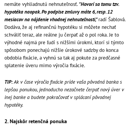
nemáte vyhliadnutú nehnuteľnosť.
"Hovorí sa tomu tzv.
hypotéka naopak. Po podpise zmluvy máte 6, resp. 12
mesiacov na nájdenie vhodnej nehnuteľnosti,"
radí Šablová.
Dodáva, že aj refinančnú hypotéku si môžete nechať
schváliť teraz, ale reálne ju čerpať až o pol roka. Je to
výhodné najmä pre ľudí s nižšími úrokmi, ktorí si týmto
spôsobom ponechajú nižšie úrokové sadzby do konca
obdobia fixácie, a vyhnú sa tak aj pokute za predčasné
splatenie úveru mimo výročia fixácie.
TIP:
Ak v čase výročia fixácie príde vaša pôvodná banka s
lepšou ponukou, jednoducho nezačnete čerpať nový úver v
inej banke a budete pokračovať v splácaní pôvodnej
hypotéky.
2. Najskôr retenčná ponuka