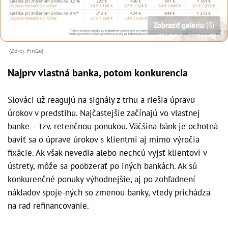
Zobraziť galériu
(3)
(Zdroj: FinGo)
Najprv vlastná banka, potom konkurencia
Slováci už reagujú na signály z trhu a riešia úpravu
úrokov v predstihu. Najčastejšie začínajú vo vlastnej
banke – tzv. retenčnou ponukou. Väčšina bánk je ochotná
baviť sa o úprave úrokov s klientmi aj mimo výročia
fixácie. Ak však nevedia alebo nechcú vyjsť klientovi v
ústrety, môže sa poobzerať po iných bankách. Ak sú
konkurenčné ponuky výhodnejšie, aj po zohľadnení
nákladov spoje-ných so zmenou banky, vtedy prichádza
na rad refinancovanie.