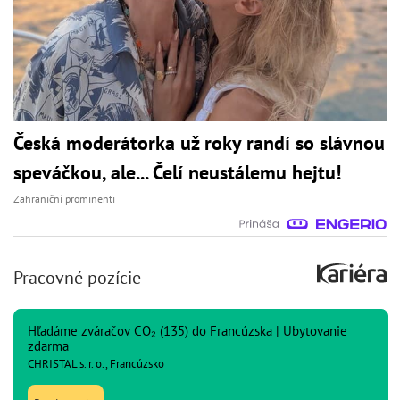
Česká moderátorka už roky randí so slávnou
speváčkou, ale... Čelí neustálemu hejtu!
Zahraniční prominenti
Pracovné pozície
Hľadáme zváračov CO₂ (135) do Francúzska | Ubytovanie
zdarma
CHRISTAL s. r. o., Francúzsko