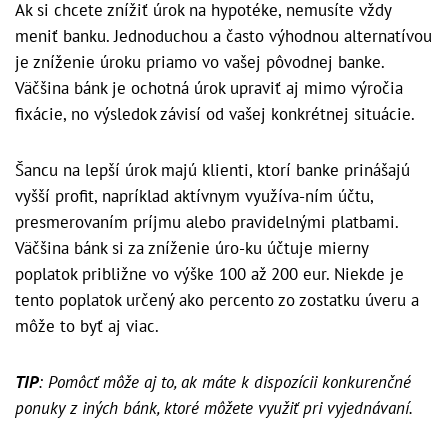
Ak si chcete znížiť úrok na hypotéke, nemusíte vždy
meniť banku. Jednoduchou a často výhodnou alternatívou
je zníženie úroku priamo vo vašej pôvodnej banke.
Väčšina bánk je ochotná úrok upraviť aj mimo výročia
fixácie, no výsledok závisí od vašej konkrétnej situácie.
Šancu na lepší úrok majú klienti, ktorí banke prinášajú
vyšší profit, napríklad aktívnym využíva-ním účtu,
presmerovaním príjmu alebo pravidelnými platbami.
Väčšina bánk si za zníženie úro-ku účtuje mierny
poplatok približne vo výške 100 až 200 eur. Niekde je
tento poplatok určený ako percento zo zostatku úveru a
môže to byť aj viac.
TIP
: Pomôcť môže aj to, ak máte k dispozícii konkurenčné
ponuky z iných bánk, ktoré môžete využiť pri vyjednávaní.