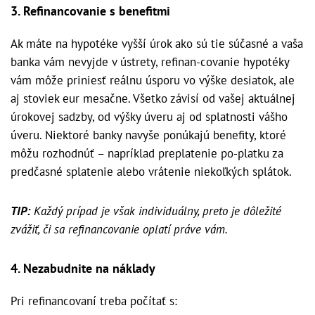
3. Refinancovanie s benefitmi
Ak máte na hypotéke vyšší úrok ako sú tie súčasné a vaša
banka vám nevyjde v ústrety, refinan-covanie hypotéky
vám môže priniesť reálnu úsporu vo výške desiatok, ale
aj stoviek eur mesačne. Všetko závisí od vašej aktuálnej
úrokovej sadzby, od výšky úveru aj od splatnosti vášho
úveru. Niektoré banky navyše ponúkajú benefity, ktoré
môžu rozhodnúť – napríklad preplatenie po-platku za
predčasné splatenie alebo vrátenie niekoľkých splátok.
TIP:
Každý prípad je však individuálny, preto je dôležité
zvážiť, či sa refinancovanie oplatí práve vám.
4. Nezabudnite na náklady
Pri refinancovaní treba počítať s: