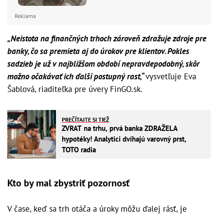
Reklama
„Neistota na finančných trhoch zároveň zdražuje zdroje pre
banky, čo sa premieta aj do úrokov pre klientov. Pokles
sadzieb je už v najbližšom období nepravdepodobný, skôr
možno očakávať ich ďalší postupný rast
,“
vysvetľuje Eva
Šablová, riaditeľka pre úvery FinGO.sk.
PREČÍTAJTE SI TIEŽ
ZVRAT na trhu, prvá banka ZDRAŽELA
hypotéky! Analytici dvíhajú varovný prst,
TOTO radia
Kto by mal zbystriť pozornosť
V čase, keď sa trh otáča a úroky môžu ďalej rásť, je