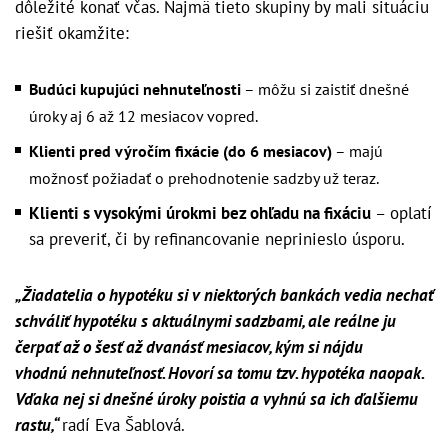
dôležité konať včas. Najmä tieto skupiny by mali situáciu
riešiť okamžite:
Budúci kupujúci nehnuteľnosti
– môžu si zaistiť dnešné
úroky aj 6 až 12 mesiacov vopred.
Klienti pred výročím fixácie (do 6 mesiacov)
– majú
možnosť požiadať o prehodnotenie sadzby už teraz.
Klienti s vysokými úrokmi bez ohľadu na fixáciu
– oplatí
sa preveriť, či by refinancovanie neprinieslo úsporu.
„Žiadatelia o hypotéku si v niektorých bankách vedia nechať
schváliť hypotéku s aktuálnymi sadzbami, ale reálne ju
čerpať až o šesť až dvanásť mesiacov, kým si nájdu
vhodnú
nehnuteľnosť. Hovorí sa tomu tzv. hypotéka naopak.
Vďaka nej si dnešné úroky poistia a vyhnú sa ich ďalšiemu
rastu,“
radí Eva Šablová.