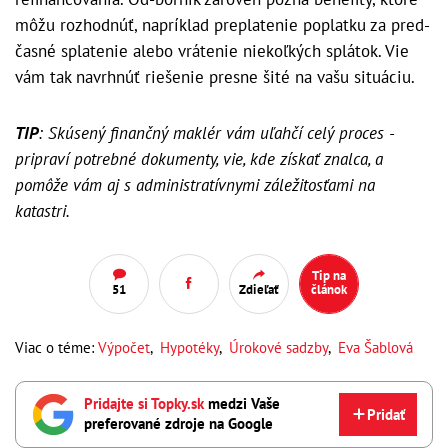
môžu rozhodnúť, napríklad preplatenie poplatku za pred-
časné splatenie alebo vrátenie niekoľkých splátok. Vie
vám tak navrhnúť riešenie presne šité na vašu situáciu.
TIP
: Skúsený finančný maklér vám uľahčí celý proces -
pripraví potrebné dokumenty, vie, kde získať znalca, a
pomôže vám aj s administratívnymi záležitosťami na
katastri.
Tip na
51
Zdieľať
článok
Viac o téme:
Výpočet
,
Hypotéky
,
Úrokové sadzby
,
Eva Šablová
Pridajte si Topky.sk
medzi Vaše
Pridať
preferované zdroje na Google