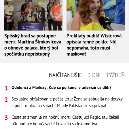
Spišský hrad sa postupne
Prekliaty budík! Wisterová
mení: Martina Šimkovičová
opísala ranné peklo: Nič
o obnove paláca, ktorý bol
nepomáha, toto musí
spočiatku neprístupný
maskovať
NAJČÍTANEJŠIE
3 DNI
TÝŽDEŇ
Odídenci z Markízy: Kde sa po konci v televízii usídlili?
Sexuálne obťažovanie počas letu: Žena sa zobudila na dotyky
a pocit mokra na šatách! Mladý Pakistanec sa priznal
Cesta sa zmenila na nočnú moru: Cestujúci RegioJetu čakali
päť hodín v horúčavách! Pokazila sa lokomotíva