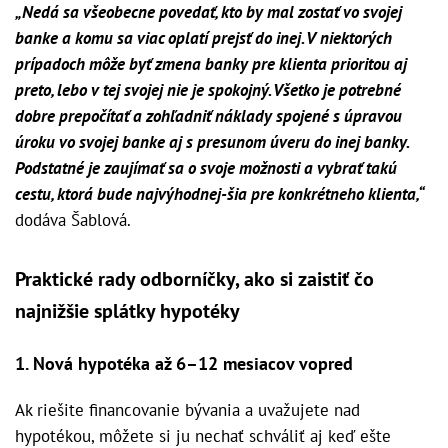
„Nedá sa všeobecne povedať, kto by mal zostať vo svojej
banke a komu sa viac oplatí prejsť do inej. V niektorých
prípadoch môže byť zmena banky pre klienta prioritou aj
preto, lebo v tej svojej nie je spokojný. Všetko je potrebné
dobre prepočítať a zohľadniť náklady spojené s úpravou
úroku vo svojej banke aj s presunom úveru do inej banky.
Podstatné je zaujímať sa o svoje možnosti a vybrať takú
cestu, ktorá bude najvýhodnej-šia pre konkrétneho klienta,“
dodáva Šablová.
Praktické rady odborníčky, ako si zaistiť čo
najnižšie splátky hypotéky
1. Nová hypotéka až 6–12 mesiacov vopred
Ak riešite financovanie bývania a uvažujete nad
hypotékou, môžete si ju nechať schváliť aj keď ešte