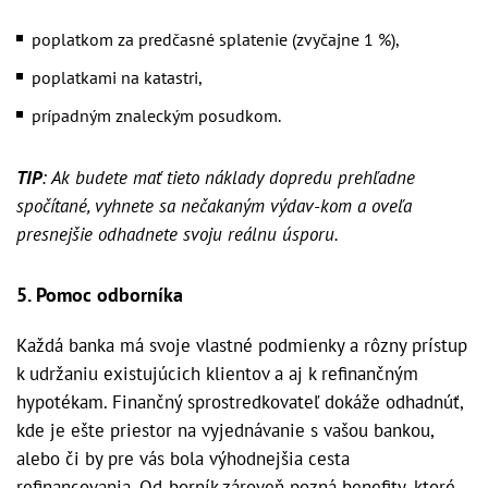
poplatkom za predčasné splatenie (zvyčajne 1 %),
poplatkami na katastri,
prípadným znaleckým posudkom.
TIP
: Ak budete mať tieto náklady dopredu prehľadne
spočítané, vyhnete sa nečakaným výdav-kom a oveľa
presnejšie odhadnete svoju reálnu úsporu.
5. Pomoc odborníka
Každá banka má svoje vlastné podmienky a rôzny prístup
k udržaniu existujúcich klientov a aj k refinančným
hypotékam. Finančný sprostredkovateľ dokáže odhadnúť,
kde je ešte priestor na vyjednávanie s vašou bankou,
alebo či by pre vás bola výhodnejšia cesta
refinancovania. Od-borník zároveň pozná benefity, ktoré