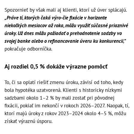
Spozornieť by však mali aj klienti, ktorí už úver splácajú.
„Práve tí, ktorých čaká výro-čie fixácie v horizonte
niekoľkých mesiacov až roka, môžu využiť súčasné priaznivé
úroky. Už dnes môžu požiadať o prehodnotenie sadzby vo
svojej banke alebo o refinancovanie úveru ku konkurencii,”
pokračuje odborníčka.
Aj rozdiel 0,5 % dokáže výrazne pomôcť
To, či sa oplatí riešiť zmenu úroku, závisí od toho, kedy
bola hypotéka uzatvorená. Klienti s historicky nízkymi
sadzbami okolo 1–2 % by mali zostať pri pôvodnej
fixácii, pokiaľ im nekončí v rokoch 2026–2027. Naopak, tí,
ktorí majú úroky z rokov 2023–2024 okolo 4–5 %, môžu
získať výraznú úsporu.