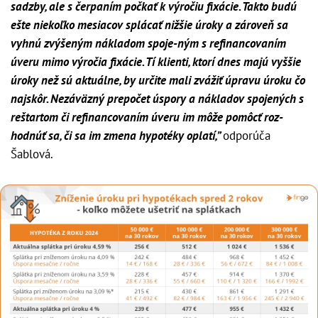
sadzby, ale s čerpaním počkať k výročiu fixácie. Takto budú
ešte niekoľko mesiacov splácať nižšie úroky a zároveň sa
vyhnú zvýšeným nákladom spoje-ným s refinancovaním
úveru mimo výročia fixácie. Tí klienti, ktorí dnes majú vyššie
úroky než sú aktuálne, by určite mali zvážiť úpravu úroku čo
najskôr. Nezáväzný prepočet úspory a nákladov spojených s
reštartom či refinancovaním úveru im môže pomôcť roz-
hodnúť sa, či sa im zmena hypotéky oplatí,”
odporúča
Šablová.