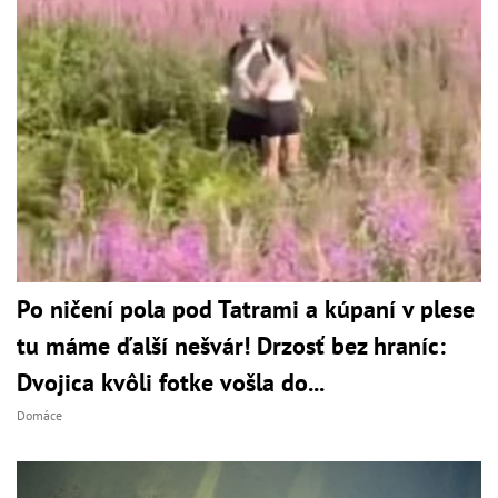
Po ničení pola pod Tatrami a kúpaní v plese
tu máme ďalší nešvár! Drzosť bez hraníc:
Dvojica kvôli fotke vošla do...
Domáce