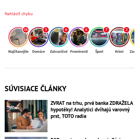
Nahlásiť chybu
16
3
6
6
7
2
Najčítanejšie
Domáce
Zahraničné
Prominenti
Šport
Krimi
Zaují
SÚVISIACE ČLÁNKY
ZVRAT na trhu, prvá banka ZDRAŽELA
hypotéky! Analytici dvíhajú varovný
prst, TOTO radia