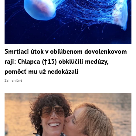
Smrtiaci útok v obľúbenom dovolenkovom
raji: Chlapca (†13) obkľúčili medúzy,
pomôcť mu už nedokázali
Zahraničné