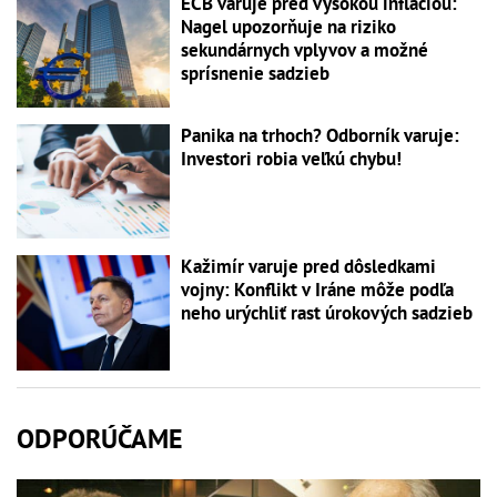
ECB varuje pred vysokou infláciou:
Nagel upozorňuje na riziko
sekundárnych vplyvov a možné
sprísnenie sadzieb
Panika na trhoch? Odborník varuje:
Investori robia veľkú chybu!
Kažimír varuje pred dôsledkami
vojny: Konflikt v Iráne môže podľa
neho urýchliť rast úrokových sadzieb
ODPORÚČAME