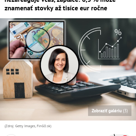
znamenať stovky až tisíce eur ročne
Zobraziť galériu
(3)
(Zdroj: Getty Images, FinGO.sk)