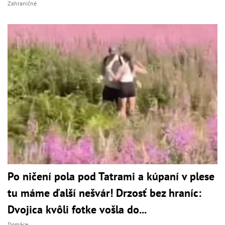
Zahraničné
Po ničení pola pod Tatrami a kúpaní v plese
tu máme ďalší nešvár! Drzosť bez hraníc:
Dvojica kvôli fotke vošla do...
Domáce