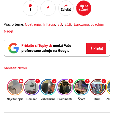
Tip na
5
Zdieľať
článok
Viac o téme:
Opatrenia
,
Inflácia
,
EÚ
,
ECB
,
Eurozóna
,
Joachim
Nagel
Pridajte si Topky.sk
medzi Vaše
Pridať
preferované zdroje na Google
Nahlásiť chybu
16
3
6
6
7
2
Najčítanejšie
Domáce
Zahraničné
Prominenti
Šport
Krimi
Zaují