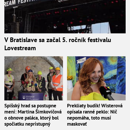
V Bratislave sa začal 5. ročník festivalu
Lovestream
Spišský hrad sa postupne
Prekliaty budík! Wisterová
mení: Martina Šimkovičová
opísala ranné peklo: Nič
o obnove paláca, ktorý bol
nepomáha, toto musí
spočiatku neprístupný
maskovať