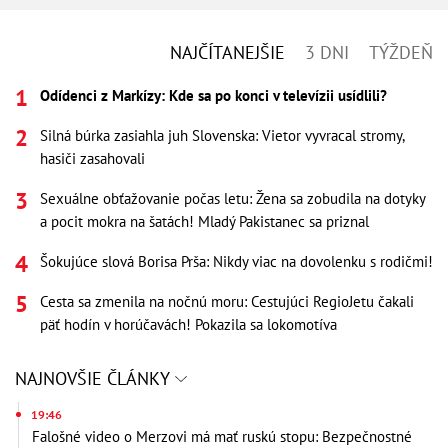
NAJČÍTANEJŠIE
3 DNI
TÝŽDEŇ
Odídenci z Markízy: Kde sa po konci v televízii usídlili?
Silná búrka zasiahla juh Slovenska: Vietor vyvracal stromy,
hasiči zasahovali
Sexuálne obťažovanie počas letu: Žena sa zobudila na dotyky
a pocit mokra na šatách! Mladý Pakistanec sa priznal
Šokujúce slová Borisa Prša: Nikdy viac na dovolenku s rodičmi!
Cesta sa zmenila na nočnú moru: Cestujúci RegioJetu čakali
päť hodín v horúčavách! Pokazila sa lokomotíva
NAJNOVŠIE ČLÁNKY
19:46
Falošné video o Merzovi má mať ruskú stopu: Bezpečnostné