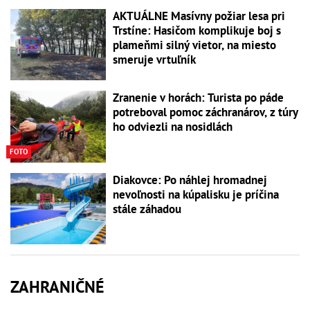
AKTUÁLNE Masívny požiar lesa pri
Trstíne: Hasičom komplikuje boj s
plameňmi silný vietor, na miesto
smeruje vrtuľník
Zranenie v horách: Turista po páde
potreboval pomoc záchranárov, z túry
ho odviezli na nosidlách
FOTO
Diakovce: Po náhlej hromadnej
nevoľnosti na kúpalisku je príčina
stále záhadou
ZAHRANIČNÉ