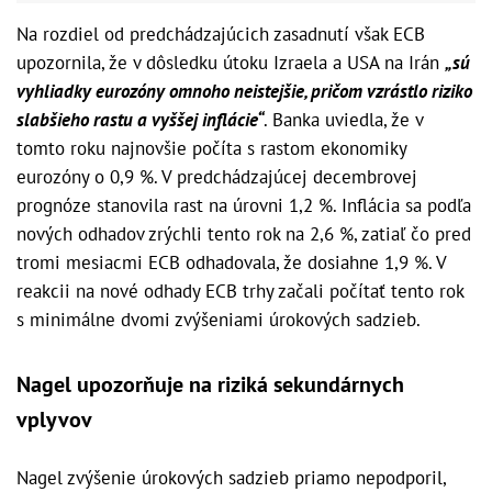
Na rozdiel od predchádzajúcich zasadnutí však ECB
upozornila, že v dôsledku útoku Izraela a USA na Irán
„sú
vyhliadky eurozóny omnoho neistejšie, pričom vzrástlo riziko
slabšieho rastu a vyššej inflácie“
. Banka uviedla, že v
tomto roku najnovšie počíta s rastom ekonomiky
eurozóny o 0,9 %. V predchádzajúcej decembrovej
prognóze stanovila rast na úrovni 1,2 %. Inflácia sa podľa
nových odhadov zrýchli tento rok na 2,6 %, zatiaľ čo pred
tromi mesiacmi ECB odhadovala, že dosiahne 1,9 %. V
reakcii na nové odhady ECB trhy začali počítať tento rok
s minimálne dvomi zvýšeniami úrokových sadzieb.
Nagel upozorňuje na riziká sekundárnych
vplyvov
Nagel zvýšenie úrokových sadzieb priamo nepodporil,