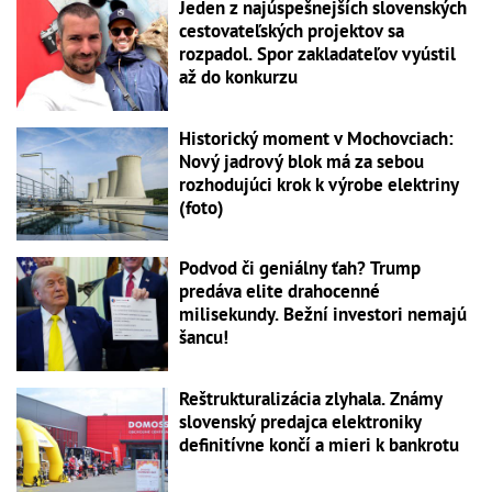
Jeden z najúspešnejších slovenských
cestovateľských projektov sa
rozpadol. Spor zakladateľov vyústil
až do konkurzu
Historický moment v Mochovciach:
Nový jadrový blok má za sebou
rozhodujúci krok k výrobe elektriny
(foto)
Podvod či geniálny ťah? Trump
predáva elite drahocenné
milisekundy. Bežní investori nemajú
šancu!
Reštrukturalizácia zlyhala. Známy
slovenský predajca elektroniky
definitívne končí a mieri k bankrotu