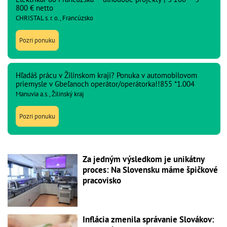
800 € netto
CHRISTAL s. r. o., Francúzsko
Pozri ponuku
Hľadáš prácu v Žilinskom kraji? Ponuka v automobilovom
priemysle v Gbeľanoch operátor/operátorka!!855 *1.004
Manuvia a.s., Žilinský kraj
Pozri ponuku
Za jedným výsledkom je unikátny
proces: Na Slovensku máme špičkové
pracovisko
Inflácia zmenila správanie Slovákov: