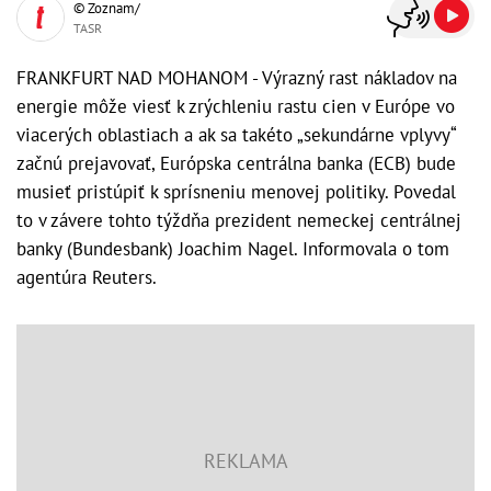
© Zoznam/
TASR
FRANKFURT NAD MOHANOM - Výrazný rast nákladov na
energie môže viesť k zrýchleniu rastu cien v Európe vo
viacerých oblastiach a ak sa takéto „sekundárne vplyvy“
začnú prejavovať, Európska centrálna banka (ECB) bude
musieť pristúpiť k sprísneniu menovej politiky. Povedal
to v závere tohto týždňa prezident nemeckej centrálnej
banky (Bundesbank) Joachim Nagel. Informovala o tom
agentúra Reuters.