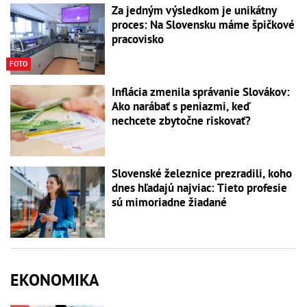
Za jedným výsledkom je unikátny
proces: Na Slovensku máme špičkové
pracovisko
FOTO
Inflácia zmenila správanie Slovákov:
Ako narábať s peniazmi, keď
nechcete zbytočne riskovať?
Slovenské železnice prezradili, koho
dnes hľadajú najviac: Tieto profesie
sú mimoriadne žiadané
EKONOMIKA