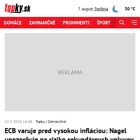
30 °C
7. august
,
Štefánia
DOMÁCE
ZAHRANIČNÉ
PROMINENTI
ŠPORT
ZAUJÍMAV
22.3.2026 16:06
Topky
Zahraničné
ECB varuje pred vysokou infláciou: Nagel
upozorňuje na riziko sekundárnych vplyvov