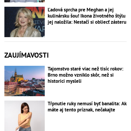
Ľadová sprcha pre Meghan a jej
kulinársku šou! Ikona životného štýlu
jej naložila: Nestačí si obliecť zásteru
ZAUJÍMAVOSTI
Tajomstvo staré viac než tisíc rokov:
Brno možno vzniklo skôr, než si
historici mysleli
Tŕpnutie ruky nemusí byť banalita: Ak
máte aj tento príznak, nečakajte