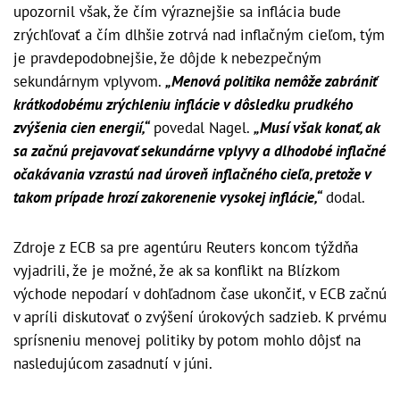
upozornil však, že čím výraznejšie sa inflácia bude
zrýchľovať a čím dlhšie zotrvá nad inflačným cieľom, tým
je pravdepodobnejšie, že dôjde k nebezpečným
sekundárnym vplyvom.
„Menová politika nemôže zabrániť
krátkodobému zrýchleniu inflácie v dôsledku prudkého
zvýšenia cien energií,“
povedal Nagel.
„Musí však konať, ak
sa začnú prejavovať sekundárne vplyvy a dlhodobé inflačné
očakávania vzrastú nad úroveň inflačného cieľa, pretože v
takom prípade hrozí zakorenenie vysokej inflácie,“
dodal.
Zdroje z ECB sa pre agentúru Reuters koncom týždňa
vyjadrili, že je možné, že ak sa konflikt na Blízkom
východe nepodarí v dohľadnom čase ukončiť, v ECB začnú
v apríli diskutovať o zvýšení úrokových sadzieb. K prvému
sprísneniu menovej politiky by potom mohlo dôjsť na
nasledujúcom zasadnutí v júni.