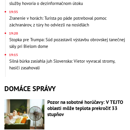
služby hovoria o dezinformačnom útoku
19:35
Zranenie v horách: Turista po páde potreboval pomoc
záchranárov, z túry ho odviezli na nosidlách
19:20
Stopka pre Trumpa: Súd pozastavil výstavbu obrovskej tanečnej
sály pri Bielom dome
19:15
Silná búrka zasiahla juh Slovenska: Vietor vyvracal stromy,
hasiči zasahovali
DOMÁCE SPRÁVY
Pozor na sobotné horúčavy: V TEJTO
oblasti môže teplota prekročiť 33
stupňov