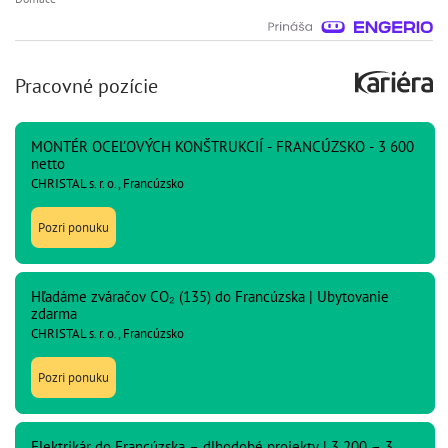
Pracovné pozície
MONTÉR OCEĽOVÝCH KONŠTRUKCIÍ - FRANCÚZSKO - 3 600
netto
CHRISTAL s. r. o., Francúzsko
Pozri ponuku
Hľadáme zváračov CO₂ (135) do Francúzska | Ubytovanie
zdarma
CHRISTAL s. r. o., Francúzsko
Pozri ponuku
Elektrikár do Francúzska – dlhodobé projekty | 3 200 – 3