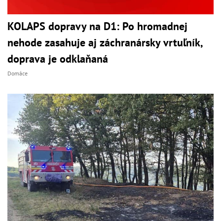
KOLAPS dopravy na D1: Po hromadnej
nehode zasahuje aj záchranársky vrtuľník,
doprava je odklaňaná
Domáce