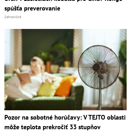
spúšťa preverovanie
Zahraničné
Pozor na sobotné horúčavy: V TEJTO oblasti
môže teplota prekročiť 33 stupňov