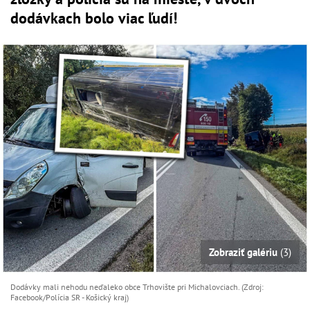
dodávkach bolo viac ľudí!
Zobraziť galériu
(3)
Dodávky mali nehodu neďaleko obce Trhovište pri Michalovciach. (Zdroj:
Facebook/Polícia SR - Košický kraj)