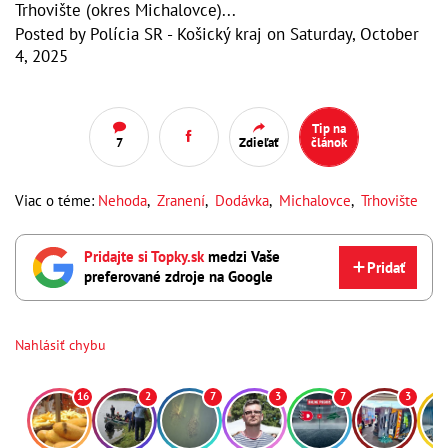
Trhovište (okres Michalovce)...
Posted by
Polícia SR - Košický kraj
on
Saturday, October
4, 2025
Tip na
7
Zdieľať
článok
Viac o téme:
Nehoda
,
Zranení
,
Dodávka
,
Michalovce
,
Trhovište
Pridajte si Topky.sk
medzi Vaše
Pridať
preferované zdroje na Google
Nahlásiť chybu
16
2
7
3
7
3