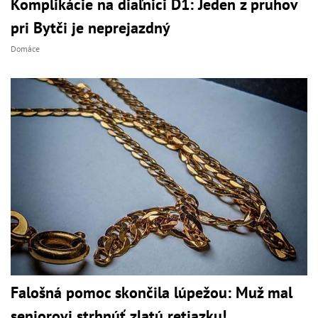
Komplikácie na diaľnici D1: Jeden z pruhov
pri Bytči je neprejazdný
Domáce
Falošná pomoc skončila lúpežou: Muž mal
seniorovi strhnúť zlatú retiazku!