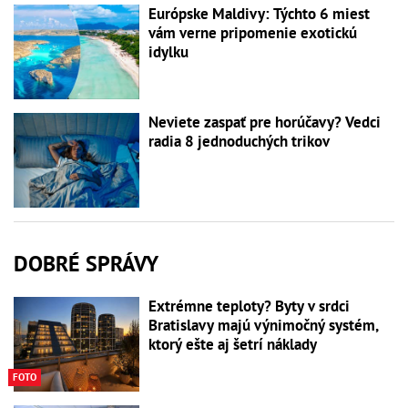
Európske Maldivy: Týchto 6 miest
vám verne pripomenie exotickú
idylku
Neviete zaspať pre horúčavy? Vedci
radia 8 jednoduchých trikov
DOBRÉ SPRÁVY
Extrémne teploty? Byty v srdci
Bratislavy majú výnimočný systém,
ktorý ešte aj šetrí náklady
FOTO