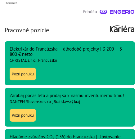
Domáce
Pracovné pozície
Elektrikár do Francúzska – dlhodobé projekty | 3 200 – 3
800 € netto
CHRISTAL s. r. o., Francúzsko
Pozri ponuku
Zarábaj počas leta a pridaj sa k nášmu inventúrnemu tímu!
DANTEM Slovensko s.r.o., Bratislavský kraj
Pozri ponuku
Hľadáme zváračov CO₂ (135) do Francúzska | Ubytovanie