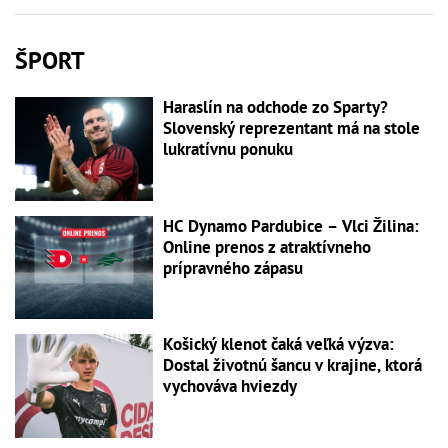
ŠPORT
Haraslín na odchode zo Sparty?
Slovenský reprezentant má na stole
lukratívnu ponuku
HC Dynamo Pardubice – Vlci Žilina:
Online prenos z atraktívneho
prípravného zápasu
Košický klenot čaká veľká výzva:
Dostal životnú šancu v krajine, ktorá
vychováva hviezdy