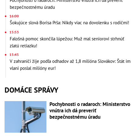
Pochybnosti o radaroch: Ministerstvo vnútra ich dá preveriť
bezpečnostnému úradu
16:00
Šokujúce slová Borisa Prša: Nikdy viac na dovolenku s rodičmi!
15:53
Falošná pomoc skončila lúpežou: Muž mal seniorovi strhnúť
zlatú retiazku!
15:45
V zahraničí žije podľa odhadov až 1,8 milióna Slovákov: Štát im
vlani poslal milióny eur!
DOMÁCE SPRÁVY
Pochybnosti o radaroch: Ministerstvo
vnútra ich dá preveriť
bezpečnostnému úradu