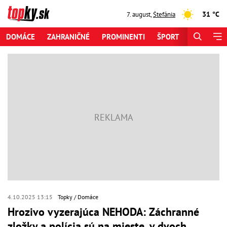
31 °C
7. august
,
Štefánia
DOMÁCE
ZAHRANIČNÉ
PROMINENTI
ŠPORT
ZAUJÍMAV
4.10.2025 13:15
Topky
Domáce
Hrozivo vyzerajúca NEHODA: Záchranné
zložky a polícia sú na mieste, v dvoch