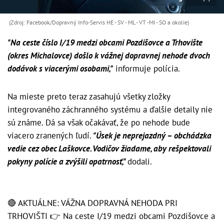
(Zdroj: Facebook/Dopravný Info-Servis HE - SV - ML - VT -MI - SO a okolie)
"Na ceste číslo I/19 medzi obcami Pozdišovce a Trhovište
(okres Michalovce) došlo k vážnej dopravnej nehode dvoch
dodávok s viacerými osobami,"
informuje polícia.
Na mieste preto teraz zasahujú všetky zložky
integrovaného záchranného systému a ďalšie detaily nie
sú známe. Dá sa však očakávať, že po nehode bude
viacero zranených ľudí.
"Úsek je neprejazdný – obchádzka
vedie cez obec Laškovce. Vodičov žiadame, aby rešpektovali
pokyny polície a zvýšili opatrnosť,"
dodali.
🔴 AKTUÁLNE: VÁŽNA DOPRAVNÁ NEHODA PRI
TRHOVIŠTI 👉 Na ceste I/19 medzi obcami Pozdišovce a