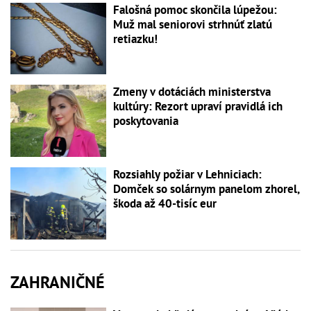
Falošná pomoc skončila lúpežou:
Muž mal seniorovi strhnúť zlatú
retiazku!
Zmeny v dotáciách ministerstva
kultúry: Rezort upraví pravidlá ich
poskytovania
Rozsiahly požiar v Lehniciach:
Domček so solárnym panelom zhorel,
škoda až 40-tisíc eur
ZAHRANIČNÉ