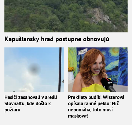
Kapušiansky hrad postupne obnovujú
Hasiči zasahovali v areáli
Prekliaty budík! Wisterová
Slovnaftu, kde došlo k
opísala ranné peklo: Nič
požiaru
nepomáha, toto musí
maskovať