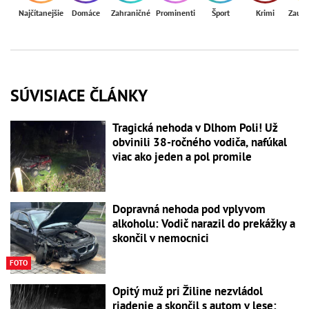
Najčítanejšie
Domáce
Zahraničné
Prominenti
Šport
Krimi
Zaují
SÚVISIACE ČLÁNKY
Tragická nehoda v Dlhom Poli! Už
obvinili 38-ročného vodiča, nafúkal
viac ako jeden a pol promile
Dopravná nehoda pod vplyvom
alkoholu: Vodič narazil do prekážky a
skončil v nemocnici
FOTO
Opitý muž pri Žiline nezvládol
riadenie a skončil s autom v lese: