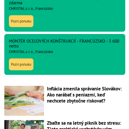
zdarma
CHRISTAL s. r. o., Francúzsko
Pozri ponuku
MONTÉR OCEĽOVÝCH KONŠTRUKCIÍ - FRANCÚZSKO - 3 600
netto
CHRISTAL s. r. o., Francúzsko
Pozri ponuku
Inflácia zmenila správanie Slovákov:
Ako narábať s peniazmi, keď
nechcete zbytočne riskovať?
Zbaľte sa na letný piknik bez stresu:
Tieto praktické vychytávky vám