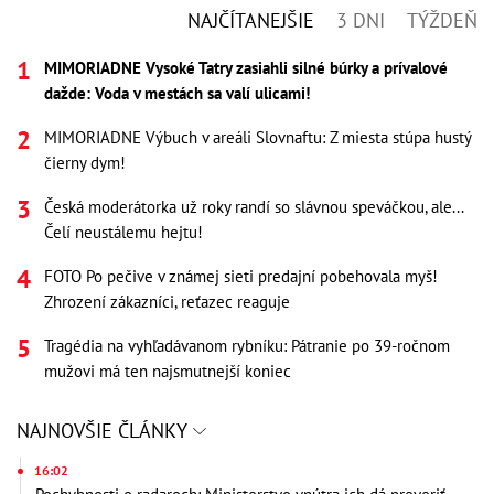
NAJČÍTANEJŠIE
3 DNI
TÝŽDEŇ
MIMORIADNE Vysoké Tatry zasiahli silné búrky a prívalové
dažde: Voda v mestách sa valí ulicami!
MIMORIADNE Výbuch v areáli Slovnaftu: Z miesta stúpa hustý
čierny dym!
Česká moderátorka už roky randí so slávnou speváčkou, ale...
Čelí neustálemu hejtu!
FOTO Po pečive v známej sieti predajní pobehovala myš!
Zhrození zákazníci, reťazec reaguje
Tragédia na vyhľadávanom rybníku: Pátranie po 39-ročnom
mužovi má ten najsmutnejší koniec
NAJNOVŠIE ČLÁNKY
16:02