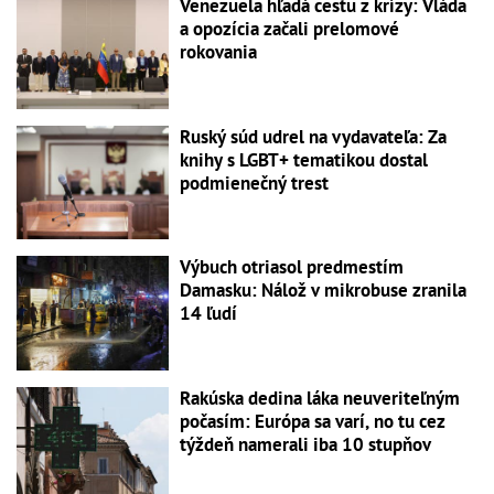
Venezuela hľadá cestu z krízy: Vláda
a opozícia začali prelomové
rokovania
Ruský súd udrel na vydavateľa: Za
knihy s LGBT+ tematikou dostal
podmienečný trest
Výbuch otriasol predmestím
Damasku: Nálož v mikrobuse zranila
14 ľudí
Rakúska dedina láka neuveriteľným
počasím: Európa sa varí, no tu cez
týždeň namerali iba 10 stupňov