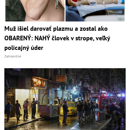
Muž išiel darovať plazmu a zostal ako
OBARENÝ: NAHÝ človek v strope, veľký
policajný úder
Zahraničné