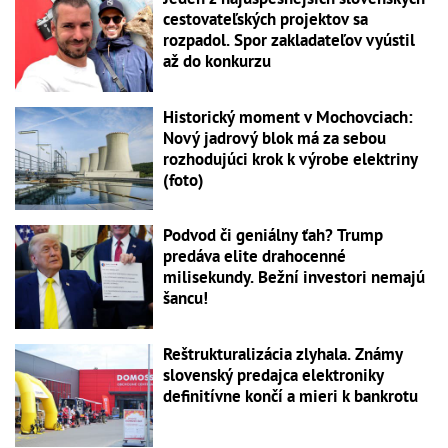
cestovateľských projektov sa
rozpadol. Spor zakladateľov vyústil
až do konkurzu
Historický moment v Mochovciach:
Nový jadrový blok má za sebou
rozhodujúci krok k výrobe elektriny
(foto)
Podvod či geniálny ťah? Trump
predáva elite drahocenné
milisekundy. Bežní investori nemajú
šancu!
Reštrukturalizácia zlyhala. Známy
slovenský predajca elektroniky
definitívne končí a mieri k bankrotu