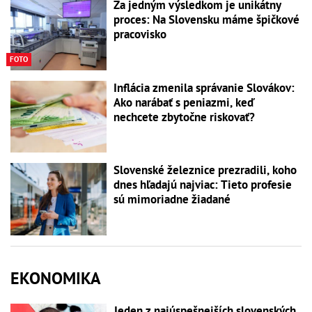
Za jedným výsledkom je unikátny
proces: Na Slovensku máme špičkové
pracovisko
FOTO
Inflácia zmenila správanie Slovákov:
Ako narábať s peniazmi, keď
nechcete zbytočne riskovať?
Slovenské železnice prezradili, koho
dnes hľadajú najviac: Tieto profesie
sú mimoriadne žiadané
EKONOMIKA
Jeden z najúspešnejších slovenských