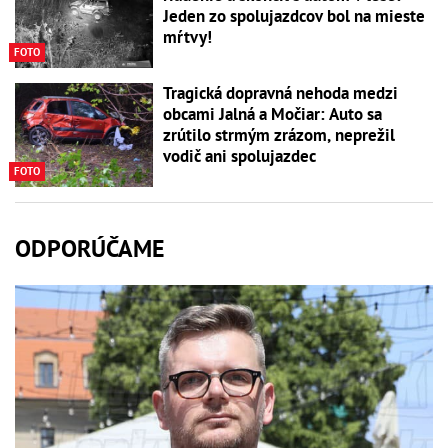
Jeden zo spolujazdcov bol na mieste
mŕtvy!
FOTO
Tragická dopravná nehoda medzi
obcami Jalná a Močiar: Auto sa
zrútilo strmým zrázom, neprežil
vodič ani spolujazdec
FOTO
ODPORÚČAME