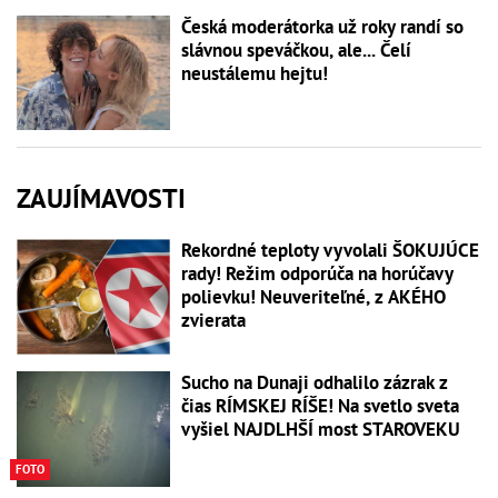
Česká moderátorka už roky randí so
slávnou speváčkou, ale... Čelí
neustálemu hejtu!
ZAUJÍMAVOSTI
Rekordné teploty vyvolali ŠOKUJÚCE
rady! Režim odporúča na horúčavy
polievku! Neuveriteľné, z AKÉHO
zvierata
Sucho na Dunaji odhalilo zázrak z
čias RÍMSKEJ RÍŠE! Na svetlo sveta
vyšiel NAJDLHŠÍ most STAROVEKU
FOTO