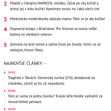
Mladík z Ukrajiny NAPADOL mníšku: Začal po nej kričať a
strhol jej z krku krížik! Namiesto trestu ho čaká niečo iné
Markizácka moderátorka ukázala mamu: Páni, to je ale kočka!
Dopravný kolaps v Bratislave: Pre festival sa tvoria veľké
kolóny zo všetkých smerov
Zomrela na šesť minút a zažila život po živote: Smrti sa už
nebojím, hovorí Patty
NAJNOVŠIE ČLÁNKY
20:01
Tragédia v Tatrách: Slovenský turista (†76) skolaboval na
chodníku, oživiť sa ho už nepodarilo
20:00
Toto je suma za jednu bundu? Kúsok šéfa Nvidie vydražili za
neuveriteľné peniaze
20:00