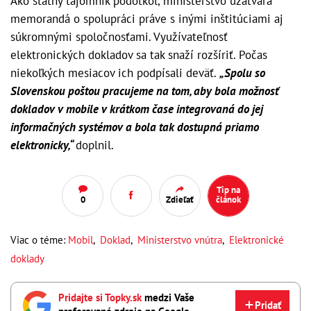
Ako štátny tajomník podotkol, ministerstvo uzatvára
memorandá o spolupráci práve s inými inštitúciami aj
súkromnými spoločnosťami. Využívateľnosť
elektronických dokladov sa tak snaží rozšíriť. Počas
niekoľkých mesiacov ich podpísali deväť.
„Spolu so
Slovenskou poštou pracujeme na tom, aby bola možnosť
dokladov v mobile v krátkom čase integrovaná do jej
informačných systémov a bola tak dostupná priamo
elektronicky,“
doplnil.
Tip na
0
Zdieľať
článok
Viac o téme:
Mobil
,
Doklad
,
Ministerstvo vnútra
,
Elektronické
doklady
Pridajte si Topky.sk
medzi Vaše
Pridať