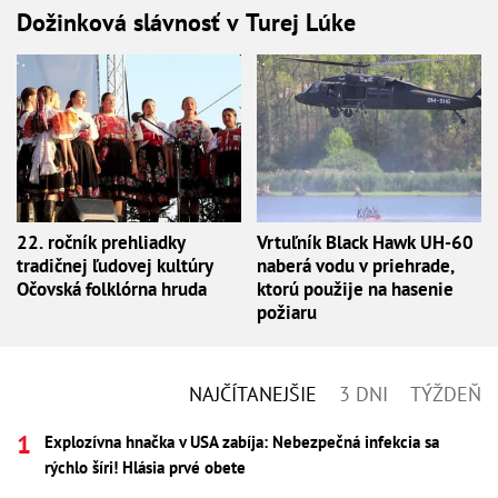
Dožinková slávnosť v Turej Lúke
22. ročník prehliadky
Vrtuľník Black Hawk UH-60
tradičnej ľudovej kultúry
naberá vodu v priehrade,
Očovská folklórna hruda
ktorú použije na hasenie
požiaru
NAJČÍTANEJŠIE
3 DNI
TÝŽDEŇ
Explozívna hnačka v USA zabíja: Nebezpečná infekcia sa
rýchlo šíri! Hlásia prvé obete