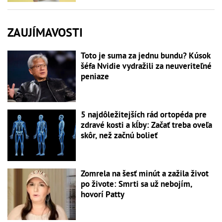
ZAUJÍMAVOSTI
Toto je suma za jednu bundu? Kúsok
šéfa Nvidie vydražili za neuveriteľné
peniaze
5 najdôležitejších rád ortopéda pre
zdravé kosti a kĺby: Začať treba oveľa
skôr, než začnú bolieť
Zomrela na šesť minút a zažila život
po živote: Smrti sa už nebojím,
hovorí Patty