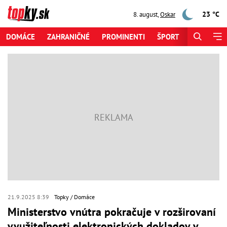
23 °C
8. august
,
Oskar
DOMÁCE
ZAHRANIČNÉ
PROMINENTI
ŠPORT
ZAUJÍMAV
21.9.2025 8:39
Topky
Domáce
Ministerstvo vnútra pokračuje v rozširovaní
využiteľnosti elektronických dokladov v