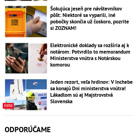
Šokujúca jeseň pre návštevníkov
pôšt: Niektoré sa vyparili, iné
pobočky skončia už čoskoro, pozrite
si ZOZNAM!
Elektronické doklady sa rozšíria aj k
notárom: Potvrdilo to memorandum
Ministerstva vnútra s Notárskou
komorou
Jeden rezort, veľa hrdinov: V Inchebe
sa konajú Dni ministerstva vnútra!
Lákadlom sú aj Majstrovstvá
Slovenska
FOTO
ODPORÚČAME