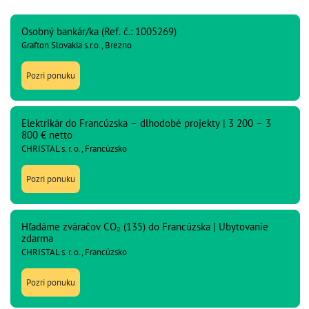
Osobný bankár/ka (Ref. č.: 1005269)
Grafton Slovakia s.r.o., Brezno
Pozri ponuku
Elektrikár do Francúzska – dlhodobé projekty | 3 200 – 3
800 € netto
CHRISTAL s. r. o., Francúzsko
Pozri ponuku
Hľadáme zváračov CO₂ (135) do Francúzska | Ubytovanie
zdarma
CHRISTAL s. r. o., Francúzsko
Pozri ponuku