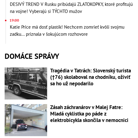
DESIVÝ TREND V Rusku pribúdajú ZLATOKOPKY, ktoré profitujú
na vojne! Vyberajú si TÝCHTO mužov
19:00
Katie Price má dosť plastík! Nechcem zomrieť kvôli svojmu
zadku... priznala v šokujúcom rozhovore
DOMÁCE SPRÁVY
Tragédia v Tatrách: Slovenský turista
(†76) skolaboval na chodníku, oživiť
sa ho už nepodarilo
Zásah záchranárov v Malej Fatre:
Mladá cyklistka po páde z
elektrobicykla skončila v nemocnici