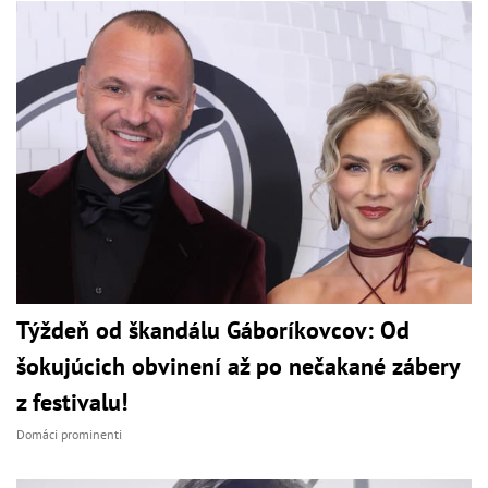
Týždeň od škandálu Gáboríkovcov: Od
šokujúcich obvinení až po nečakané zábery
z festivalu!
Domáci prominenti