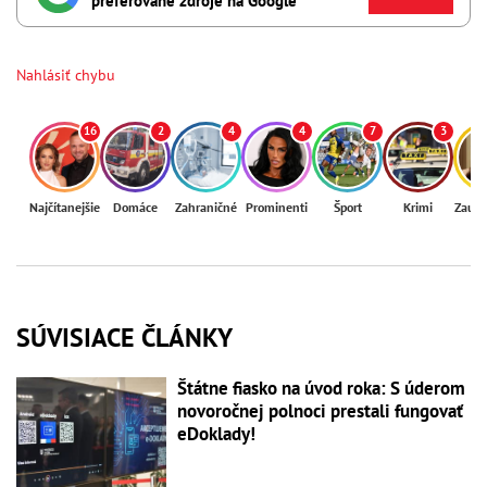
preferované zdroje na Google
Nahlásiť chybu
16
2
4
4
7
3
Najčítanejšie
Domáce
Zahraničné
Prominenti
Šport
Krimi
Zaují
SÚVISIACE ČLÁNKY
Štátne fiasko na úvod roka: S úderom
novoročnej polnoci prestali fungovať
eDoklady!