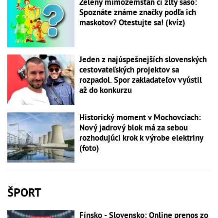
Zelený mimozemšťan či žltý šašo:
Spoznáte známe značky podľa ich
maskotov? Otestujte sa! (kvíz)
Jeden z najúspešnejších slovenských
cestovateľských projektov sa
rozpadol. Spor zakladateľov vyústil
až do konkurzu
Historický moment v Mochovciach:
Nový jadrový blok má za sebou
rozhodujúci krok k výrobe elektriny
(foto)
ŠPORT
Fínsko - Slovensko: Online prenos zo