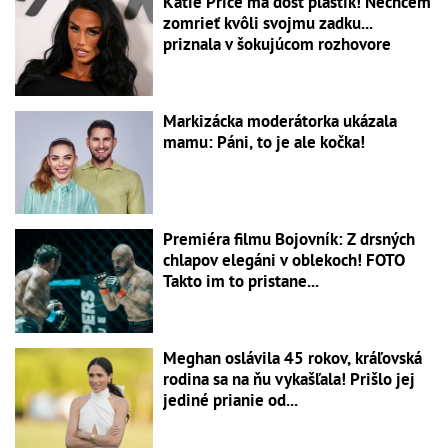
Katie Price má dosť plastík! Nechcem
zomrieť kvôli svojmu zadku...
priznala v šokujúcom rozhovore
Markizácka moderátorka ukázala
mamu: Páni, to je ale kočka!
Premiéra filmu Bojovník: Z drsných
chlapov elegáni v oblekoch! FOTO
Takto im to pristane...
Meghan oslávila 45 rokov, kráľovská
rodina sa na ňu vykašľala! Prišlo jej
jediné prianie od...