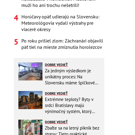
muži ho ani trochu nešetrili!
Horúčavy opäť udierajú na Slovensku:
Meteorológovia vydali výstrahy pre
viaceré okresy
Po roku prišiel zlom: Záchranári objavili
päť tiel na mieste zmiznutia horolezcov
DOBRE VEDIEŤ
Za jedným výsledkom je
unikátny proces: Na
Slovensku máme špičkové
pracovisko
DOBRE VEDIEŤ
Extrémne teploty? Byty v
srdci Bratislavy majú
výnimočný systém, ktorý
ešte aj šetrí náklady
DOBRE VEDIEŤ
Zbaľte sa na letný piknik bez
stresu: Tieto praktické