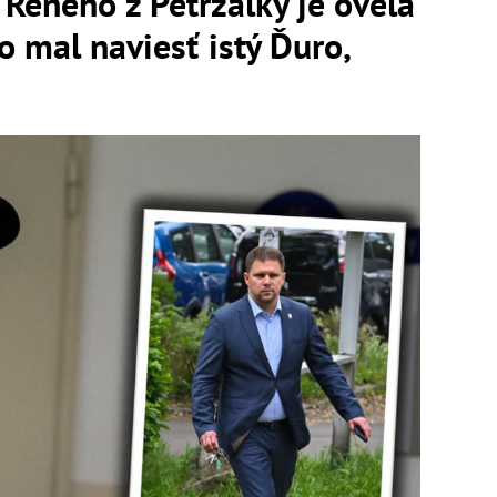
Reného z Petržalky je oveľa
o mal naviesť istý Ďuro,