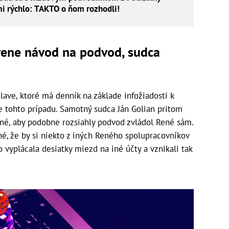
mi rýchlo: TAKTO o ňom rozhodli!
vene návod na podvod, sudca
ave, ktoré má denník na základe infožiadosti k
ie tohto prípadu. Samotný sudca Ján Golian pritom
ľné, aby podobne rozsiahly podvod zvládol René sám.
né, že by si niekto z iných Reného spolupracovníkov
 vyplácala desiatky miezd na iné účty a vznikali tak