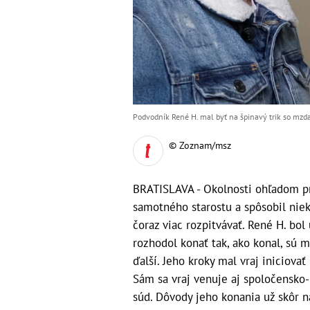
Podvodník René H. mal byť na špinavý trik so mz
© Zoznam/msz
BRATISLAVA - Okolnosti ohľadom pr
samotného starostu a spôsobil nie
čoraz viac rozpitvávať. René H. bol
rozhodol konať tak, ako konal, sú 
ďalší. Jeho kroky mal vraj iniciova
Sám sa vraj venuje aj spoločensko-
súd. Dôvody jeho konania už skôr na