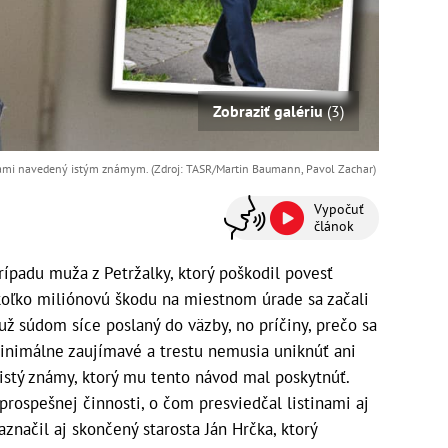
Zobraziť galériu
(3)
dami navedený istým známym. (Zdroj: TASR/Martin Baumann, Pavol Zachar)
Vypočuť
článok
ípadu muža z Petržalky, ktorý poškodil povesť
koľko miliónovú škodu na miestnom úrade sa začali
 už súdom síce poslaný do väzby, no príčiny, prečo sa
minimálne zaujímavé a trestu nemusia uniknúť ani
ť istý známy, ktorý mu tento návod mal poskytnúť.
prospešnej činnosti, o čom presviedčal listinami aj
značil aj skončený starosta Ján Hrčka, ktorý