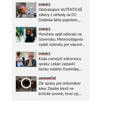
DOMÁCE
Odstrašujúce AUTENTICKÉ
zábery z nehody na D1:
Dodávka ľahla popolom,
ťažko zraneného
DOMÁCE
zachraňoval vrtuľník
Horúčavy opäť udierajú na
Slovensku: Meteorológovia
vydali výstrahy pre viaceré
okresy
DOMÁCE
Kiska zverejnil srdcervúcu
správu: Lekári zastavili
liečbu malého Dominika,
zostávajú mu posledné
ZAHRANIČNÉ
týždne života
Zlé správy pre milovníkov
kávy: Zásoby klesli na
kritické úrovne, hrozí jej
výrazné zdraženie!