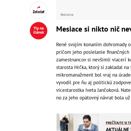
Zdieľať
Reklama
Mesiace si nikto nič ne
Tip na
článok
René svojím konaním dohromady obr
pričom jeho posielanie finančných 
zamestnancov si nevšimli viacerí ko
starosta Hrčka, ktorý si zakladal na
mikromanažment bol vraj na úrade r
vyvodil pre ňu aj politickú zodpove
vicestarostka Iveta Jančoková. Nate
no za jeho opätovný návrat bola už
PREČÍTAJTE SI T
AKTUÁLNE S