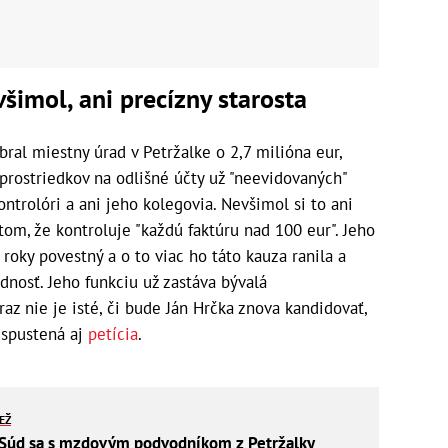
všimol, ani precízny starosta
al miestny úrad v Petržalke o 2,7 milióna eur,
prostriedkov na odlišné účty už "neevidovaných"
ntrolóri a ani jeho kolegovia. Nevšimol si to ani
 tom, že kontroluje "každú faktúru nad 100 eur". Jeho
oky povestný a o to viac ho táto kauza ranila a
dnosť. Jeho funkciu už zastáva bývalá
raz nie je isté, či bude Ján Hrčka znova kandidovať,
 spustená aj
petícia
.
IEŽ
úd sa s mzdovým podvodníkom z Petržalky