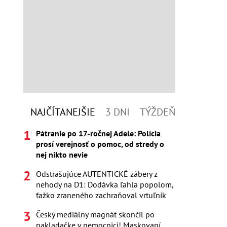
NAJČÍTANEJŠIE
3 DNI
TÝŽDEŇ
Pátranie po 17-ročnej Adele: Polícia
prosí verejnosť o pomoc, od stredy o
nej nikto nevie
Odstrašujúce AUTENTICKÉ zábery z
nehody na D1: Dodávka ľahla popolom,
ťažko zraneného zachraňoval vrtuľník
Český mediálny magnát skončil po
nakladačke v nemocnici! Maskovaní