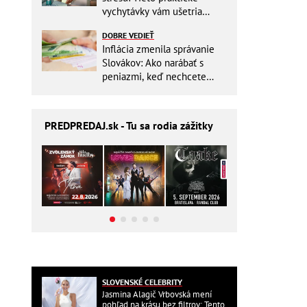
vychytávky vám ušetria
miesto v batohu!
DOBRE VEDIEŤ
Inflácia zmenila správanie
Slovákov: Ako narábať s
peniazmi, keď nechcete
zbytočne riskovať?
PREDPREDAJ
.sk - Tu sa rodia zážitky
SLOVENSKÉ CELEBRITY
Jasmina Alagič Vrbovská mení
pohľad na krásu bez filtrov: Tento