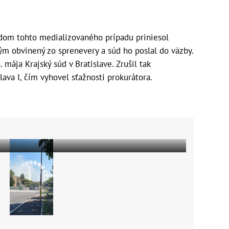
dom tohto medializovaného prípadu priniesol
ým obvinený zo sprenevery a súd ho poslal do väzby.
mája Krajský súd v Bratislave. Zrušil tak
ava I, čím vyhovel sťažnosti prokurátora.