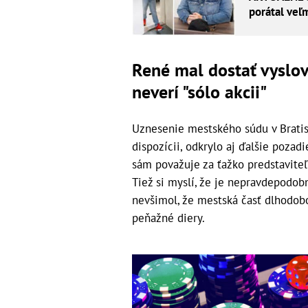
porátal veľ
René mal dostať vyslo
neverí "sólo akcii"
Uznesenie mestského súdu v Bratisl
dispozícii, odkrylo aj ďalšie pozad
sám považuje za ťažko predstavite
Tiež si myslí, že je nepravdepodob
nevšimol, že mestská časť dlhodobo
peňažné diery.