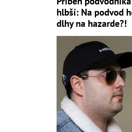
Príbeh podvodníka 
hlbší: Na podvod h
dlhy na hazarde?!