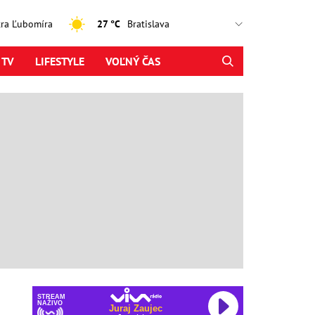
jtra Ľubomíra
27 °C
 TV
LIFESTYLE
VOĽNÝ ČAS
STREAM
NAŽIVO
Juraj Zaujec