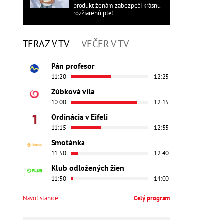
produkt ženám zabezpečí krásnu
rozžiarenú pleť
TERAZ V TV
VEČER V TV
Pán profesor
11:20
12:25
Zúbková víla
10:00
12:15
Ordinácia v Eifeli
11:15
12:55
Smotánka
11:50
12:40
Klub odložených žien
11:50
14:00
Navoľ stanice
Celý program