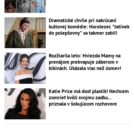
Dramatické chvíle pri nakrúcaní
kultovej komédie: Horolezec "tatínek
do polepšovny" sa takmer zabil!
Rozžiarila leto: Hviezda Mamy na
prenájom prekvapuje záberom v
bikinách. Ukázala viac než úsmev!
Katie Price má dosť plastík! Nechcem
zomrieť kvôli svojmu zadku...
priznala v šokujúcom rozhovore