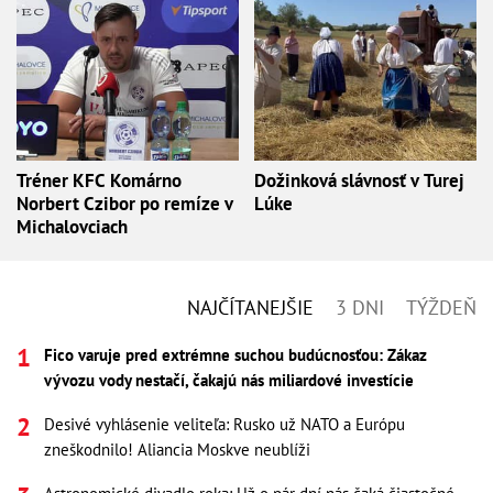
Tréner KFC Komárno
Dožinková slávnosť v Turej
Norbert Czibor po remíze v
Lúke
Michalovciach
NAJČÍTANEJŠIE
3 DNI
TÝŽDEŇ
Fico varuje pred extrémne suchou budúcnosťou: Zákaz
vývozu vody nestačí, čakajú nás miliardové investície
Desivé vyhlásenie veliteľa: Rusko už NATO a Európu
zneškodnilo! Aliancia Moskve neublíži