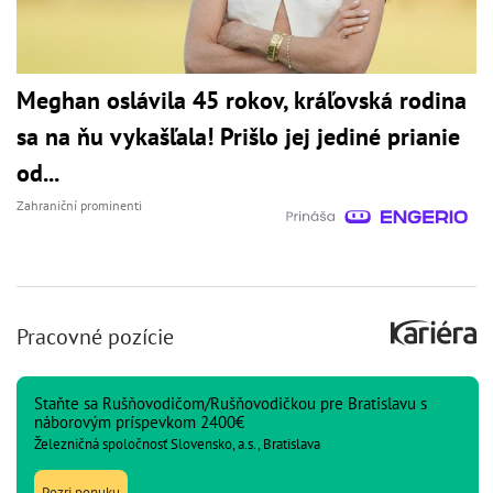
Meghan oslávila 45 rokov, kráľovská rodina
sa na ňu vykašľala! Prišlo jej jediné prianie
od...
Zahraniční prominenti
Pracovné pozície
Staňte sa Rušňovodičom/Rušňovodičkou pre Bratislavu s
náborovým príspevkom 2400€
Železničná spoločnosť Slovensko, a.s., Bratislava
Pozri ponuku