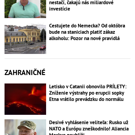
nestačí, čakajú nás miliardové
investície
Cestujete do Nemecka? Od októbra
bude na staniciach platiť zákaz
alkoholu: Pozor na nové pravidlá
ZAHRANIČNÉ
Letisko v Catanii obnovilo PRÍLETY:
Zníženie výstrahy po erupcii sopky
Etna vrátilo prevádzku do normálu
Desivé vyhlásenie veliteľa: Rusko už
NATO a Európu zneškodnilo! Aliancia
Moskve neublíži