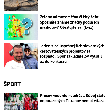
Zelený mimozemšťan či žltý šašo:
Spoznáte známe značky podľa ich
maskotov? Otestujte sa! (kvíz)
Jeden z najúspešnejších slovenských
cestovateľských projektov sa
rozpadol. Spor zakladateľov vyústil
až do konkurzu
ŠPORT
Prešov vedenie neudržal: Súboj stále
neporazených Tatranov nemal víťaza