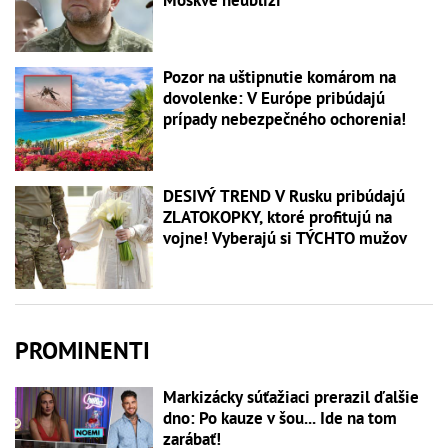
Pozor na uštipnutie komárom na
dovolenke: V Európe pribúdajú
prípady nebezpečného ochorenia!
DESIVÝ TREND V Rusku pribúdajú
ZLATOKOPKY, ktoré profitujú na
vojne! Vyberajú si TÝCHTO mužov
PROMINENTI
Markizácky súťažiaci prerazil ďalšie
dno: Po kauze v šou... Ide na tom
zarábať!