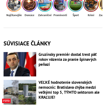
Najčítanejšie
Domáce
Zahraničné
Prominenti
Šport
Krimi
Zaují
SÚVISIACE ČLÁNKY
Gruzínsky premiér dostal trest päť
rokov väzenia za pranie špinavých
peňazí
VEĽKÉ hodnotenie slovenských
nemocníc: Bratislava chýba medzi
veľkými top 5, TÝMTO sektorom ale
KRAĽUJE!
FOTO