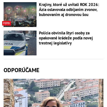
Krajiny, ktoré už uvítali ROK 2026:
Ázia oslavovala odbíjaním zvonov,
bubnovaním aj dronovou šou
FOTO
Polícia obvinila štyri osoby za
opakované krádeže podľa novej
trestnej legislatívy
ODPORÚČAME