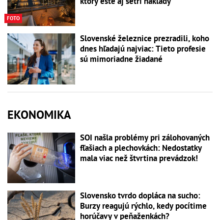
ktorý ešte aj šetrí náklady
FOTO
Slovenské železnice prezradili, koho
dnes hľadajú najviac: Tieto profesie
sú mimoriadne žiadané
EKONOMIKA
SOI našla problémy pri zálohovaných
fľašiach a plechovkách: Nedostatky
mala viac než štvrtina prevádzok!
Slovensko tvrdo dopláca na sucho:
Burzy reagujú rýchlo, kedy pocítime
horúčavy v peňaženkách?