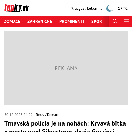
17 °C
9. august
,
Ľubomíra
DOMÁCE
ZAHRANIČNÉ
PROMINENTI
ŠPORT
ZAUJÍMAV
30.12.2025 21:00
Topky
Domáce
Trnavská polícia je na nohách: Krvavá bitka
v meste pred Silvestrom, dvaja Gruzínci