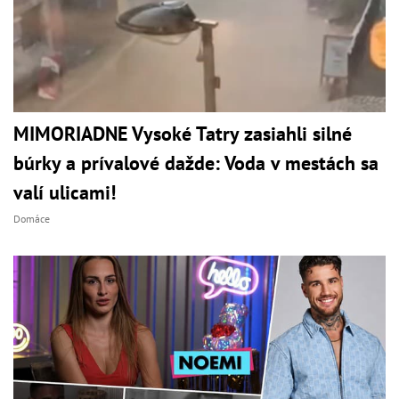
MIMORIADNE Vysoké Tatry zasiahli silné
búrky a prívalové dažde: Voda v mestách sa
valí ulicami!
Domáce