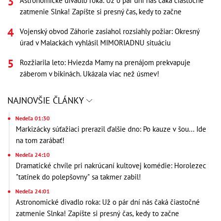
Astronomické divadlo roka: Už o pár dní nás čaká čiastočné
zatmenie Slnka! Zapíšte si presný čas, kedy to začne
Vojenský obvod Záhorie zasiahol rozsiahly požiar: Okresný
úrad v Malackách vyhlásil MIMORIADNU situáciu
Rozžiarila leto: Hviezda Mamy na prenájom prekvapuje
záberom v bikinách. Ukázala viac než úsmev!
NAJNOVŠIE ČLÁNKY
Nedeľa 01:30
Markizácky súťažiaci prerazil ďalšie dno: Po kauze v šou... Ide
na tom zarábať!
Nedeľa 24:10
Dramatické chvíle pri nakrúcaní kultovej komédie: Horolezec
"tatínek do polepšovny" sa takmer zabil!
Nedeľa 24:01
Astronomické divadlo roka: Už o pár dní nás čaká čiastočné
zatmenie Slnka! Zapíšte si presný čas, kedy to začne