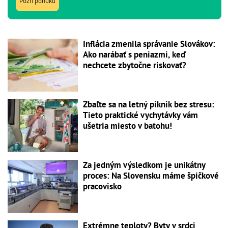
Pozri ponuku
Inflácia zmenila správanie Slovákov:
Ako narábať s peniazmi, keď
nechcete zbytočne riskovať?
Zbaľte sa na letný piknik bez stresu:
Tieto praktické vychytávky vám
ušetria miesto v batohu!
Za jedným výsledkom je unikátny
proces: Na Slovensku máme špičkové
pracovisko
Extrémne teploty? Byty v srdci