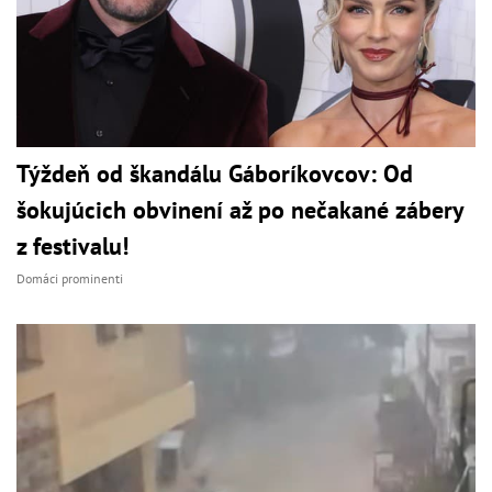
Týždeň od škandálu Gáboríkovcov: Od
šokujúcich obvinení až po nečakané zábery
z festivalu!
Domáci prominenti