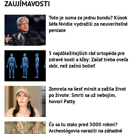
ZAUJÍMAVOSTI
Toto je suma za jednu bundu? Kúsok
šéfa Nvidie vydražili za neuveriteľné
peniaze
5 najdôležitejších rád ortopéda pre
zdravé kosti a kĺby: Začať treba oveľa
skôr, než začnú bolieť
Zomrela na šesť minút a zažila život
po živote: Smrti sa už nebojím,
hovorí Patty
Čo sa tu stalo pred 3000 rokmi?
Archeológovia narazili na záhadné