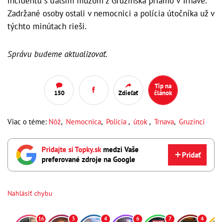
incidentu s ďalším mužom z Gruzínska priamo v Trnave.
Zadržané osoby ostali v nemocnici a polícia útočníka už v
týchto minútach rieši.
Správu budeme aktualizovať.
Tip na
150
Zdieľať
článok
Viac o téme:
Nôž
,
Nemocnica
,
Polícia
,
útok
,
Trnava
,
Gruzínci
Pridajte si Topky.sk
medzi Vaše
Pridať
preferované zdroje na Google
Nahlásiť chybu
16
3
4
6
7
4