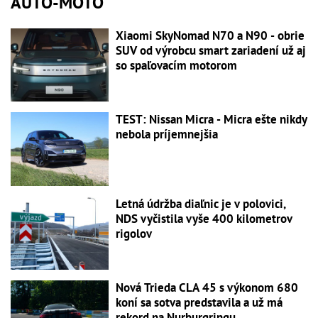
AUTO-MOTO
Xiaomi SkyNomad N70 a N90 - obrie
SUV od výrobcu smart zariadení už aj
so spaľovacím motorom
TEST: Nissan Micra - Micra ešte nikdy
nebola príjemnejšia
Letná údržba diaľnic je v polovici,
NDS vyčistila vyše 400 kilometrov
rigolov
Nová Trieda CLA 45 s výkonom 680
koní sa sotva predstavila a už má
rekord na Nurburgringu