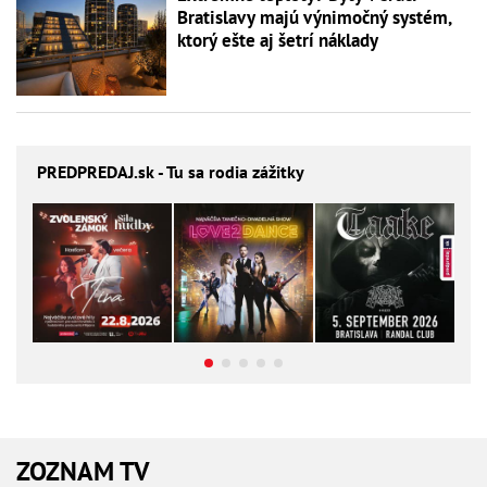
Bratislavy majú výnimočný systém,
ktorý ešte aj šetrí náklady
PREDPREDAJ
.sk - Tu sa rodia zážitky
ZOZNAM TV