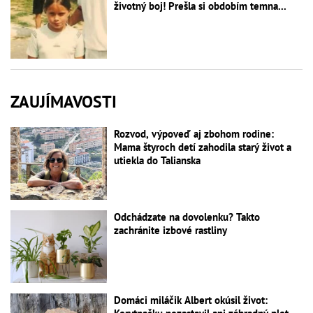
životný boj! Prešla si obdobím temna...
ZAUJÍMAVOSTI
Rozvod, výpoveď aj zbohom rodine:
Mama štyroch detí zahodila starý život a
utiekla do Talianska
Odchádzate na dovolenku? Takto
zachránite izbové rastliny
Domáci miláčik Albert okúsil život: