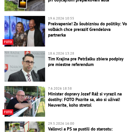
19.6.2026 10:55
Prekvapenie! Zo šoubiznisu do politiky: Vo
voľbách chce preraziť Grendelova
partnerka
FOTO
18.6.2026 13:28
Tím Krajina pre Petržalku zbiera podpisy
pre miestne referendum
7.6.2026 18:58
Minister dopravy Jozef Ráž si vyrazil na
dostihy: FOTO Pozrite sa, ako si užíval!
Neuveríte, koho stretol
FOTO
29.5.2026 16:00
Vallovci a PS sa pustili do starostu: