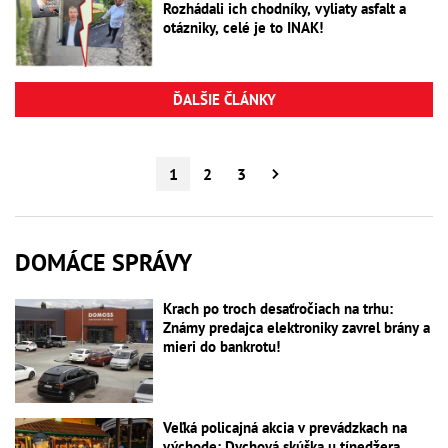
Rozhádali ich chodníky, vyliaty asfalt a
otázniky, celé je to INAK!
ĎALŠIE ČLÁNKY
1
2
3
DOMÁCE SPRÁVY
Krach po troch desaťročiach na trhu:
Známy predajca elektroniky zavrel brány a
mieri do bankrotu!
Veľká policajná akcia v prevádzkach na
východe: Dychová skúška u tínedžera