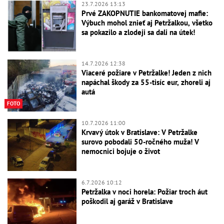
23.7.2026 13:13
Prvé ZAKOPNUTIE bankomatovej mafie:
Výbuch mohol znieť aj Petržalkou, všetko
sa pokazilo a zlodeji sa dali na útek!
14.7.2026 12:38
Viaceré požiare v Petržalke! Jeden z nich
napáchal škody za 55-tisíc eur, zhoreli aj
autá
FOTO
10.7.2026 11:00
Krvavý útok v Bratislave: V Petržalke
surovo pobodali 50-ročného muža! V
nemocnici bojuje o život
6.7.2026 10:12
Petržalka v noci horela: Požiar troch áut
poškodil aj garáž v Bratislave