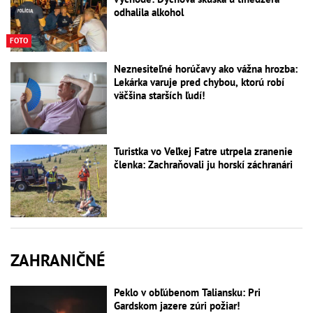
odhalila alkohol
FOTO
Neznesiteľné horúčavy ako vážna hrozba:
Lekárka varuje pred chybou, ktorú robí
väčšina starších ľudí!
Turistka vo Veľkej Fatre utrpela zranenie
členka: Zachraňovali ju horskí záchranári
ZAHRANIČNÉ
Peklo v obľúbenom Taliansku: Pri
Gardskom jazere zúri požiar!