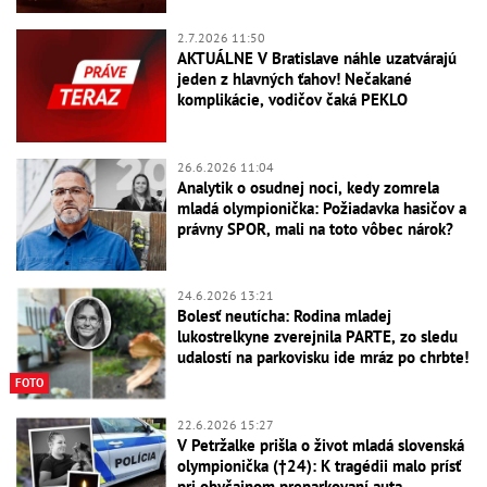
2.7.2026 11:50
AKTUÁLNE V Bratislave náhle uzatvárajú
jeden z hlavných ťahov! Nečakané
komplikácie, vodičov čaká PEKLO
26.6.2026 11:04
Analytik o osudnej noci, kedy zomrela
mladá olympionička: Požiadavka hasičov a
právny SPOR, mali na toto vôbec nárok?
24.6.2026 13:21
Bolesť neutícha: Rodina mladej
lukostrelkyne zverejnila PARTE, zo sledu
udalostí na parkovisku ide mráz po chrbte!
FOTO
22.6.2026 15:27
V Petržalke prišla o život mladá slovenská
olympionička (†24): K tragédii malo prísť
pri obyčajnom preparkovaní auta