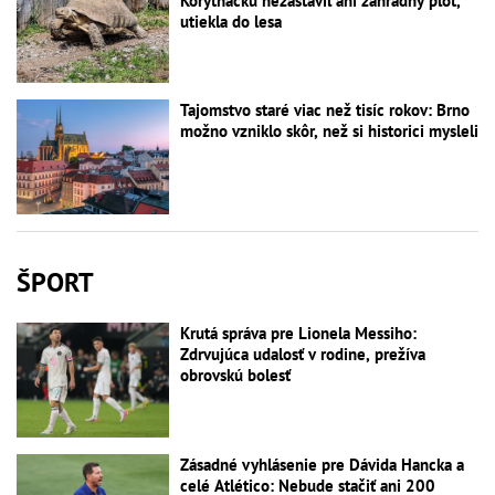
Korytnačku nezastavil ani záhradný plot,
utiekla do lesa
Tajomstvo staré viac než tisíc rokov: Brno
možno vzniklo skôr, než si historici mysleli
ŠPORT
Krutá správa pre Lionela Messiho:
Zdrvujúca udalosť v rodine, prežíva
obrovskú bolesť
Zásadné vyhlásenie pre Dávida Hancka a
celé Atlético: Nebude stačiť ani 200