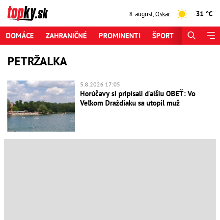
31 °C
8. august
,
Oskar
DOMÁCE
ZAHRANIČNÉ
PROMINENTI
ŠPORT
ZAUJÍMAV
PETRŽALKA
5.8.2026 17:05
Horúčavy si pripísali ďalšiu OBEŤ: Vo
Veľkom Draždiaku sa utopil muž