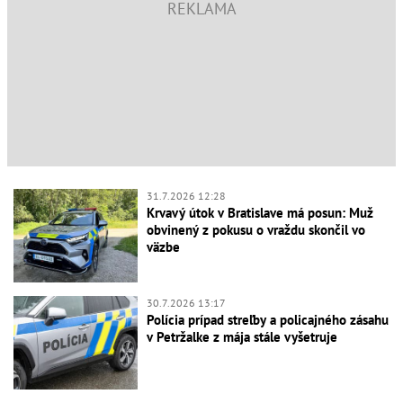
31.7.2026 12:28
Krvavý útok v Bratislave má posun: Muž
obvinený z pokusu o vraždu skončil vo
väzbe
30.7.2026 13:17
Polícia prípad streľby a policajného zásahu
v Petržalke z mája stále vyšetruje