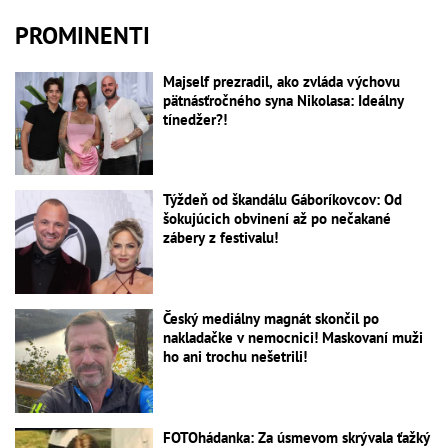
PROMINENTI
Majself prezradil, ako zvláda výchovu
pätnásťročného syna Nikolasa: Ideálny
tínedžer?!
Týždeň od škandálu Gáboríkovcov: Od
šokujúcich obvinení až po nečakané
zábery z festivalu!
Český mediálny magnát skončil po
nakladačke v nemocnici! Maskovaní muži
ho ani trochu nešetrili!
FOTOhádanka: Za úsmevom skrývala ťažký