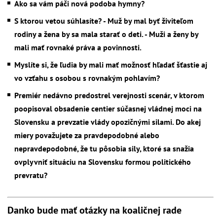
Ako sa vám páči nová podoba hymny?
S ktorou vetou súhlasíte? - Muž by mal byť živiteľom
rodiny a žena by sa mala starať o deti. - Muži a ženy by
mali mať rovnaké práva a povinnosti.
Myslíte si, že ľudia by mali mať možnosť hľadať šťastie aj
vo vzťahu s osobou s rovnakým pohlavím?
Premiér nedávno predostrel verejnosti scenár, v ktorom
poopisoval obsadenie centier súčasnej vládnej moci na
Slovensku a prevzatie vlády opozičnými silami. Do akej
miery považujete za pravdepodobné alebo
nepravdepodobné, že tu pôsobia sily, ktoré sa snažia
ovplyvniť situáciu na Slovensku formou politického
prevratu?
Danko bude mať otázky na koaličnej rade