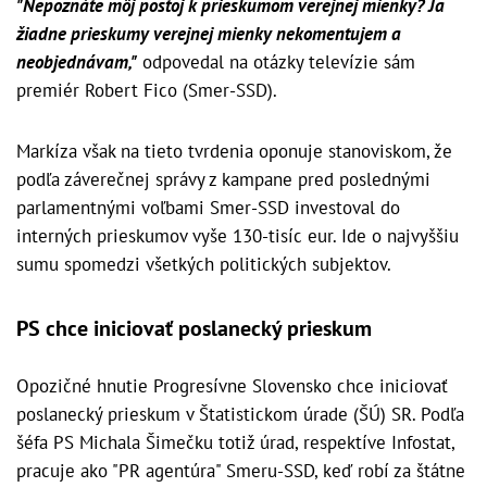
"Nepoznáte môj postoj k prieskumom verejnej mienky? Ja
žiadne prieskumy verejnej mienky nekomentujem a
neobjednávam,"
odpovedal na otázky televízie sám
premiér Robert Fico (Smer-SSD).
Markíza však na tieto tvrdenia oponuje stanoviskom, že
podľa záverečnej správy z kampane pred poslednými
parlamentnými voľbami Smer-SSD investoval do
interných prieskumov vyše 130-tisíc eur. Ide o najvyššiu
sumu spomedzi všetkých politických subjektov.
PS chce iniciovať poslanecký prieskum
Opozičné hnutie Progresívne Slovensko chce iniciovať
poslanecký prieskum v Štatistickom úrade (ŠÚ) SR. Podľa
šéfa PS Michala Šimečku totiž úrad, respektíve Infostat,
pracuje ako "PR agentúra" Smeru-SSD, keď robí za štátne