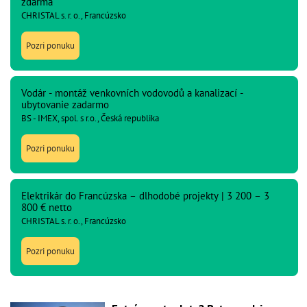
zdarma
CHRISTAL s. r. o., Francúzsko
Pozri ponuku
Vodár - montáž venkovních vodovodů a kanalizací -
ubytovanie zadarmo
BS - IMEX, spol. s r.o., Česká republika
Pozri ponuku
Elektrikár do Francúzska – dlhodobé projekty | 3 200 – 3
800 € netto
CHRISTAL s. r. o., Francúzsko
Pozri ponuku