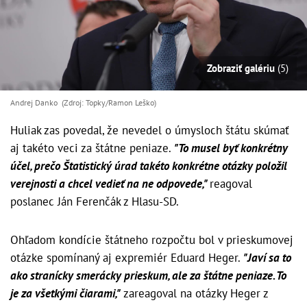
Zobraziť galériu
(5)
Andrej Danko (Zdroj: Topky/Ramon Leško)
Huliak zas povedal, že nevedel o úmysloch štátu skúmať
aj takéto veci za štátne peniaze.
"To musel byť konkrétny
účel, prečo Štatistický úrad takéto konkrétne otázky položil
verejnosti a chcel vedieť na ne odpovede,"
reagoval
poslanec Ján Ferenčák z Hlasu-SD.
Ohľadom kondície štátneho rozpočtu bol v prieskumovej
otázke spomínaný aj expremiér Eduard Heger.
"Javí sa to
ako stranícky smerácky prieskum, ale za štátne peniaze. To
je za všetkými čiarami,"
zareagoval na otázky Heger z