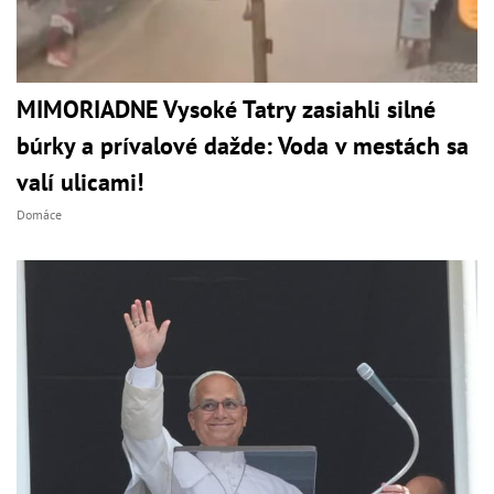
MIMORIADNE Vysoké Tatry zasiahli silné
búrky a prívalové dažde: Voda v mestách sa
valí ulicami!
Domáce