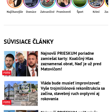
Najčítanejšie
Domáce
Zahraničné
Prominenti
Šport
Krimi
Zaují
SÚVISIACE ČLÁNKY
Najnovší PRIESKUM poriadne
zamiešal karty: Koaličný Hlas
zaznamenal obrat, Naď je už pred
Matovičom!
FOTO
Vláda bude musieť improvizovať:
Vyše trojmiliónová rekonštrukcia sa
začína, stavebný ruch ovplyvní aj
rokovania
FOTO