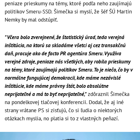
peniaze prieskumy na témy, ktoré podľa neho zaujímajú
politikov Smeru-SSD. Šimečka si myslí, že šéf ŠÚ Martin
Nemky by mal odstúpiť.
"Včera bolo zverejnené, že štatistický úrad, teda verejná
inštitúcia, na ktorú sa skladáme všetci aj cez transakčnú
daň, pracuje ako de facto PR agentúra Smeru. Využíva
verejné zdroje, peniaze nás všetkých, aby robila prieskumy
na témy, ktoré zaujímajú politikov Smeru. To je niečo, čo by v
normálne fungujúcej demokracii, kde máme nezávislé
inštitúcie, kde máme právny štát, bolo absolútne
neprijateľné a má to byť neprijateľné,"
zdôraznil Šimečka
na pondelkovej tlačovej konferencii. Dodal, že aj iné
strany vrátane PS si zisťujú, čo si ľudia o niektorých
otázkach myslia, no platia si to z vlastných peňazí.