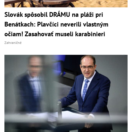
Slovák spôsobil DRÁMU na pláži pri
Benátkach: Plavčíci neverili vlastným
očiam! Zasahovať museli karabinieri
Zahraničné