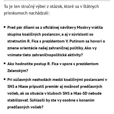
Tu je len stručný výber z otázok, ktoré sa v štátnych
prieskumoch nachádzali:
Pred pár dňami sa z oficiálnej návštevy Moskvy vrátila
skupina koaličných poslancov, a aj v súvislosti so
stretnutím R. Fica s prezidentom V. Putinom sa hovorí o
zmene orientácie našej zahraničnej politiky. Ako vy
vnímate tieto zahraničnopolitické aktivity?
Ako hodnotíte postup R. Fica v spore s prezidentom
Zelenským?
Pri súčasných nezhodách medzi koaličnými poslancami v
SNS a Hlase pripustil premiér aj možnosť predčasných
volieb, ak sa situácia v kluboch SNS a Hlas-SD nebude
stabilizovať. Súhlasili by ste vy osobne s konaním
predčasných volieb?