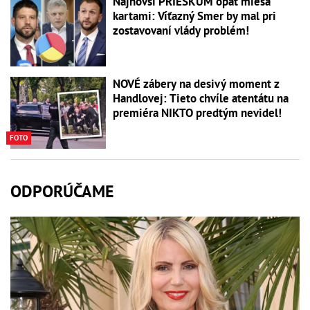
Najnovší PRIESKUM opäť mieša
kartami: Víťazný Smer by mal pri
zostavovaní vlády problém!
NOVÉ zábery na desivý moment z
Handlovej: Tieto chvíle atentátu na
premiéra NIKTO predtým nevidel!
FOTO
ODPORÚČAME