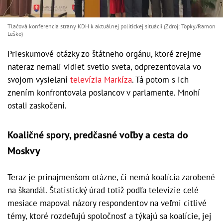
Tlačová konferencia strany KDH k aktuálnej politickej situácii (Zdroj: Topky/Ramon
Leško)
Prieskumové otázky zo štátneho orgánu, ktoré zrejme
nateraz nemali vidieť svetlo sveta, odprezentovala vo
svojom vysielaní
televízia Markíza
. Tá potom s ich
znením konfrontovala poslancov v parlamente. Mnohí
ostali zaskočení.
Koaličné spory, predčasné voľby a cesta do
Moskvy
Teraz je prinajmenšom otázne, či nemá koalícia zarobené
na škandál. Štatistický úrad totiž podľa televízie celé
mesiace mapoval názory respondentov na veľmi citlivé
témy, ktoré rozdeľujú spoločnosť a týkajú sa koalície, jej