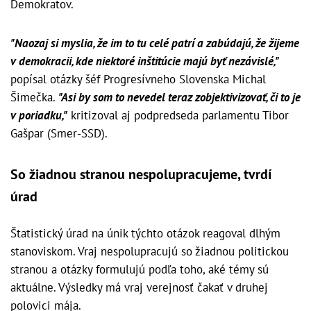
Demokratov.
"Naozaj si myslia, že im to tu celé patrí a zabúdajú, že žijeme
v demokracii, kde niektoré inštitúcie majú byť nezávislé,"
popísal otázky šéf Progresívneho Slovenska Michal
Šimečka.
"Asi by som to nevedel teraz zobjektivizovať, či to je
v poriadku,"
kritizoval aj podpredseda parlamentu Tibor
Gašpar (Smer-SSD).
So žiadnou stranou nespolupracujeme, tvrdí
úrad
Štatistický úrad na únik týchto otázok reagoval dlhým
stanoviskom. Vraj nespolupracujú so žiadnou politickou
stranou a otázky formulujú podľa toho, aké témy sú
aktuálne. Výsledky má vraj verejnosť čakať v druhej
polovici mája.