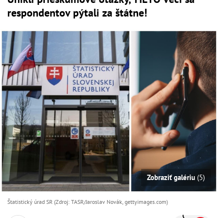
respondentov pýtali za štátne!
Zobraziť galériu
(5)
Štatistický úrad SR (Zdroj: TASR/Jaroslav Novák, gettyimages.com)