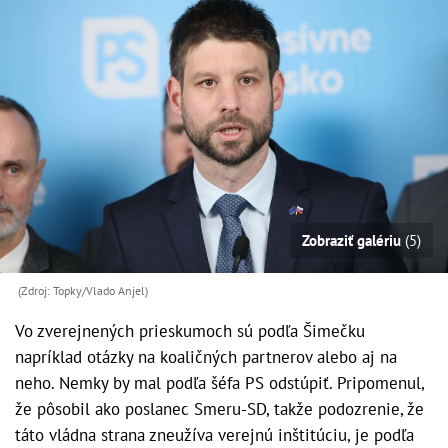
Zobraziť galériu
(5)
(Zdroj: Topky/Vlado Anjel)
Vo zverejnených prieskumoch sú podľa Šimečku
napríklad otázky na koaličných partnerov alebo aj na
neho. Nemky by mal podľa šéfa PS odstúpiť. Pripomenul,
že pôsobil ako poslanec Smeru-SD, takže podozrenie, že
táto vládna strana zneužíva verejnú inštitúciu, je podľa