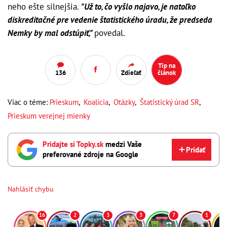
neho ešte silnejšia.
"Už to, čo vyšlo najavo, je natoľko
diskreditačné pre vedenie štatistického úradu, že predseda
Nemky by mal odstúpiť,"
povedal.
Tip na
136
Zdieľať
článok
Viac o téme:
Prieskum
,
Koalícia
,
Otázky
,
Štatistický úrad SR
,
Prieskum verejnej mienky
Pridajte si Topky.sk
medzi Vaše
Pridať
preferované zdroje na Google
Nahlásiť chybu
16
2
3
3
7
1