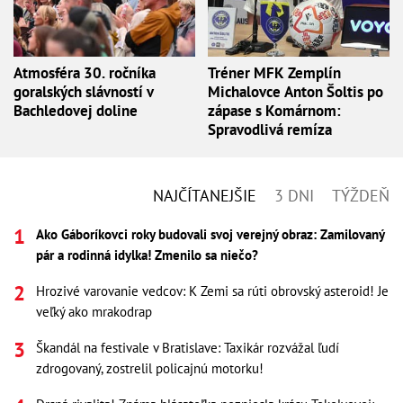
Atmosféra 30. ročníka
Tréner MFK Zemplín
goralských slávností v
Michalovce Anton Šoltis po
Bachledovej doline
zápase s Komárnom:
Spravodlivá remíza
NAJČÍTANEJŠIE
3 DNI
TÝŽDEŇ
Ako Gáboríkovci roky budovali svoj verejný obraz: Zamilovaný
pár a rodinná idylka! Zmenilo sa niečo?
Hrozivé varovanie vedcov: K Zemi sa rúti obrovský asteroid! Je
veľký ako mrakodrap
Škandál na festivale v Bratislave: Taxikár rozvážal ľudí
zdrogovaný, zostrelil policajnú motorku!