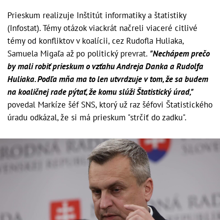
Prieskum realizuje Inštitút informatiky a štatistiky
(Infostat). Témy otázok viackrát načreli viaceré citlivé
témy od konfliktov v koalícii, cez Rudofla Huliaka,
Samuela Migaľa až po politický prevrat.
"Nechápem prečo
by mali robiť prieskum o vzťahu Andreja Danka a Rudolfa
Huliaka. Podľa mňa ma to len utvrdzuje v tom, že sa budem
na koaličnej rade pýtať, že komu slúži Štatistický úrad,"
povedal Markíze šéf SNS, ktorý už raz šéfovi Štatistického
úradu odkázal, že si má prieskum "strčiť do zadku".