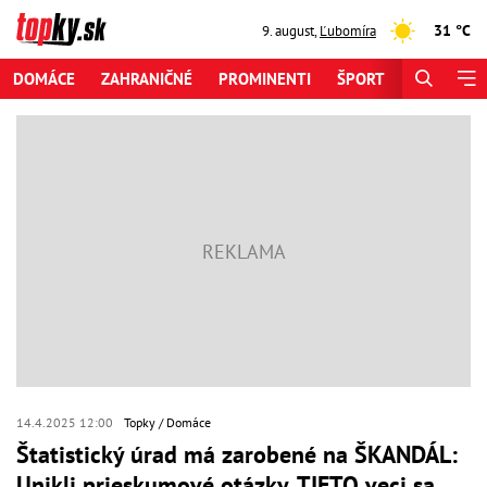
31 °C
9. august
,
Ľubomíra
DOMÁCE
ZAHRANIČNÉ
PROMINENTI
ŠPORT
ZAUJÍMAV
14.4.2025 12:00
Topky
Domáce
Štatistický úrad má zarobené na ŠKANDÁL:
Unikli prieskumové otázky, TIETO veci sa