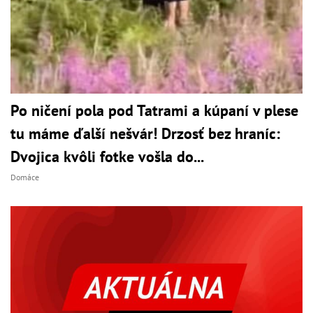
Po ničení pola pod Tatrami a kúpaní v plese
tu máme ďalší nešvár! Drzosť bez hraníc:
Dvojica kvôli fotke vošla do...
Domáce