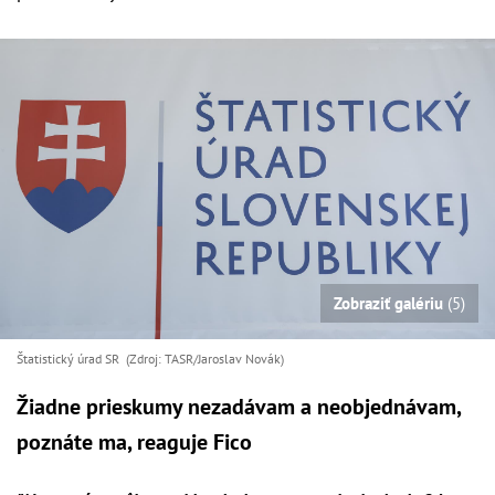
Zobraziť galériu
(5)
Štatistický úrad SR (Zdroj: TASR/Jaroslav Novák)
Žiadne prieskumy nezadávam a neobjednávam,
poznáte ma, reaguje Fico