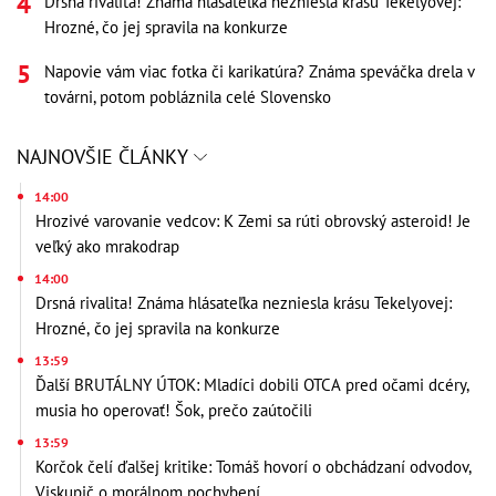
Drsná rivalita! Známa hlásateľka nezniesla krásu Tekelyovej:
Hrozné, čo jej spravila na konkurze
Napovie vám viac fotka či karikatúra? Známa speváčka drela v
továrni, potom pobláznila celé Slovensko
NAJNOVŠIE ČLÁNKY
14:00
Hrozivé varovanie vedcov: K Zemi sa rúti obrovský asteroid! Je
veľký ako mrakodrap
14:00
Drsná rivalita! Známa hlásateľka nezniesla krásu Tekelyovej:
Hrozné, čo jej spravila na konkurze
13:59
Ďalší BRUTÁLNY ÚTOK: Mladíci dobili OTCA pred očami dcéry,
musia ho operovať! Šok, prečo zaútočili
13:59
Korčok čelí ďalšej kritike: Tomáš hovorí o obchádzaní odvodov,
Viskupič o morálnom pochybení