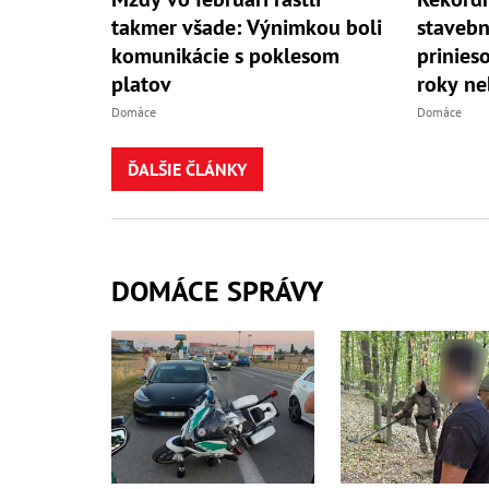
takmer všade: Výnimkou boli
stavebn
komunikácie s poklesom
prinies
platov
roky ne
Domáce
Domáce
ĎALŠIE ČLÁNKY
DOMÁCE SPRÁVY