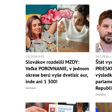
1.8.2026 0:01
24.7.2026 1
Slovákov rozdelili MZDY:
Štát vy
Veľké POROVNANIE, v jednom
PRIESK
okrese berú vyše dvetisíc eur,
výsledk
inde ani 1 300!
parlame
Republi
Domáce
Domáce