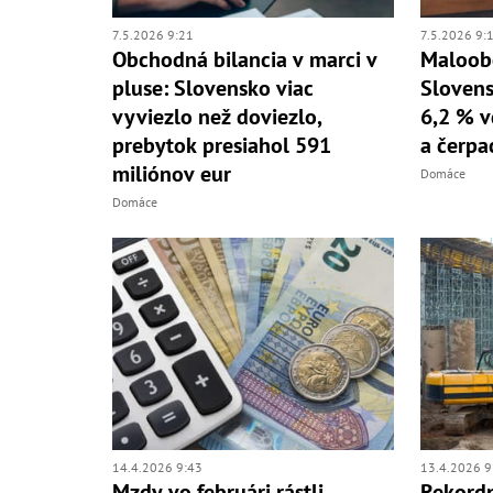
7.5.2026 9:21
7.5.2026 9:
Obchodná bilancia v marci v
Maloobc
pluse: Slovensko viac
Slovens
vyviezlo než doviezlo,
6,2 % 
prebytok presiahol 591
a čerpa
miliónov eur
Domáce
Domáce
14.4.2026 9:43
13.4.2026 9
Mzdy vo februári rástli
Rekordn