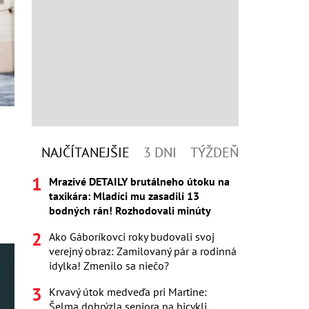
NAJČÍTANEJŠIE
3 DNI
TÝŽDEŇ
a
Mrazivé DETAILY brutálneho útoku na
taxikára: Mladíci mu zasadili 13
bodných rán! Rozhodovali minúty
Ako Gáboríkovci roky budovali svoj
verejný obraz: Zamilovaný pár a rodinná
idylka! Zmenilo sa niečo?
Krvavý útok medveďa pri Martine:
Šelma dohrýzla seniora na bicykli,