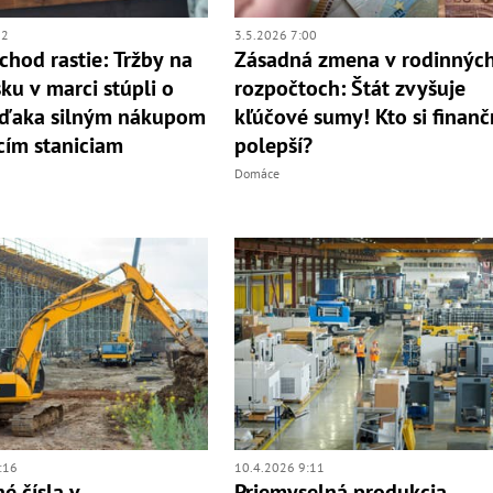
12
3.5.2026 7:00
hod rastie: Tržby na
Zásadná zmena v rodinnýc
ku v marci stúpli o
rozpočtoch: Štát zvyšuje
vďaka silným nákupom
kľúčové sumy! Kto si finan
cím staniciam
polepší?
Domáce
:16
10.4.2026 9:11
é čísla v
Priemyselná produkcia