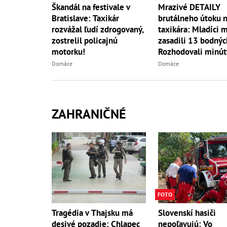
Škandál na festivale v
Mrazivé DETAILY
Bratislave: Taxikár
brutálneho útoku 
rozvážal ľudí zdrogovaný,
taxikára: Mladíci 
zostrelil policajnú
zasadili 13 bodnýc
motorku!
Rozhodovali minút
Domáce
Domáce
ZAHRANIČNÉ
FOTO
Tragédia v Thajsku má
Slovenskí hasiči
desivé pozadie: Chlapec
nepoľavujú: Vo