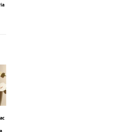
ria
iac
la