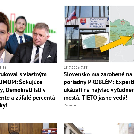
3:36
15.7.2026 7:55
rukoval s vlastným
Slovensko má zarobené na
UMOM: Šokujúce
poriadny PROBLÉM: Expert
y, Demokrati istí v
ukázali na najviac vyľudne
nte a zúfalé percentá
mestá, TIETO jasne vedú!
ky!
Domáce