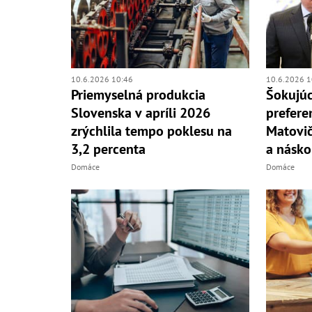
10.6.2026 10:46
10.6.2026 1
Priemyselná produkcia
Šokujúc
Slovenska v apríli 2026
prefere
zrýchlila tempo poklesu na
Matovič
3,2 percenta
a násko
Domáce
Domáce