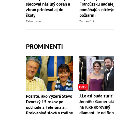
sledoval násilný obsah a
Francúzsku naďale
zbraň priniesol aj do
pomáhajú s ničivý
školy
požiarmi
Zahraničné
Zahraničné
PROMINENTI
FOTO
J.Lo asi bude zúriť:
Pozrite, ako vyzerá Števo
Jennifer Garner uk
Dvorský 15 rokov po
na ruke obrovský
odchode z Telerána a...
diamant, je od Ben
Prekvapivé slová o rodine