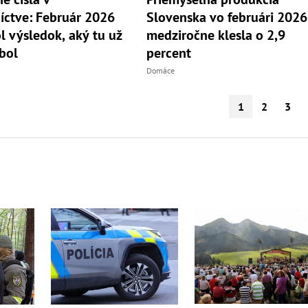
íctve: Február 2026
Slovenska vo februári 2026
ol výsledok, aký tu už
medziročne klesla o 2,9
bol
percent
Domáce
1
2
3