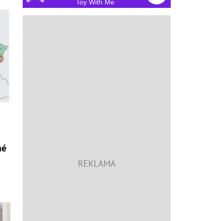
Toy With Me
i
né