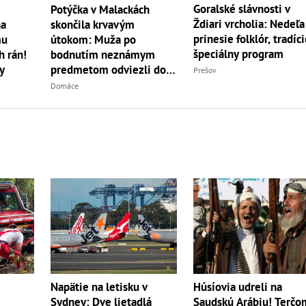
Goralské slávnosti v
Potýčka v Malackách
Ždiari vrcholia: Nedeľa
na
skončila krvavým
prinesie folklór, tradíci
mu
útokom: Muža po
špeciálny program
h rán!
bodnutím neznámym
y
predmetom odviezli do
Prešov
nemocnice
Domáce
Napätie na letisku v
Húsíovia udreli na
Sydney: Dve lietadlá
Saudskú Arábiu! Terčo