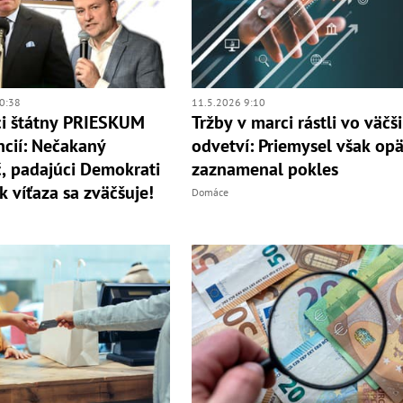
0:38
11.5.2026 9:10
i štátny PRIESKUM
Tržby v marci rástli vo väčš
ncií: Nečakaný
odvetví: Priemysel však opä
, padajúci Demokrati
zaznamenal pokles
k víťaza sa zväčšuje!
Domáce