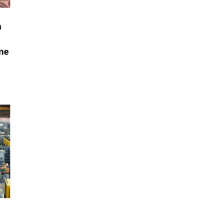
h
čne