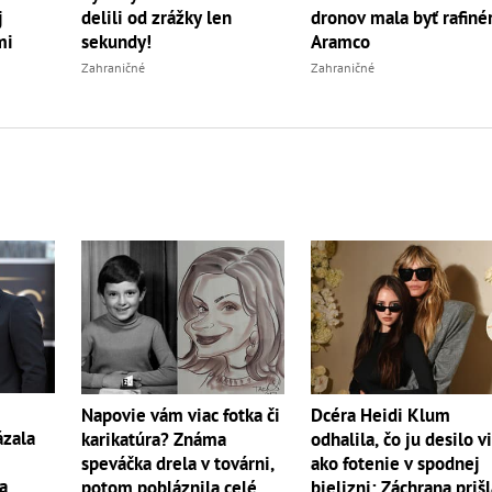
j
delili od zrážky len
dronov mala byť rafiné
mi
sekundy!
Aramco
Zahraničné
Zahraničné
Napovie vám viac fotka či
Dcéra Heidi Klum
ázala
karikatúra? Známa
odhalila, čo ju desilo v
speváčka drela v továrni,
ako fotenie v spodnej
a
potom pobláznila celé
bielizni: Záchrana priš