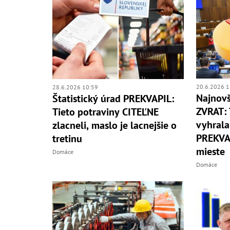
20.6.2026 1
28.6.2026 10:59
Najnovš
Štatistický úrad PREKVAPIL:
ZVRAT: 
Tieto potraviny CITEĽNE
vyhrala
zlacneli, maslo je lacnejšie o
PREKVA
tretinu
mieste
Domáce
Domáce