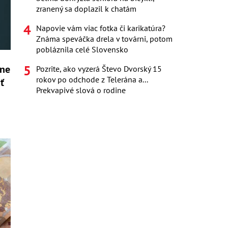
zranený sa doplazil k chatám
Napovie vám viac fotka či karikatúra?
Známa speváčka drela v továrni, potom
pobláznila celé Slovensko
ine
Pozrite, ako vyzerá Števo Dvorský 15
rokov po odchode z Telerána a...
ť
Prekvapivé slová o rodine