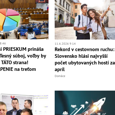
8:46
11.6.2026 9:14
í PRIESKUM prináša
Rekord v cestovnom ruchu:
Tesný súboj, voľby by
Slovensko hlási najvyšší
 TÁTO strana!
počet ubytovaných hostí z
PENIE na treťom
apríl
Domáce