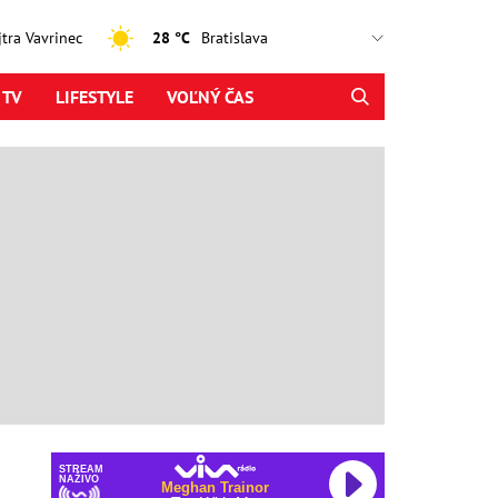
ajtra Vavrinec
28 °C
 TV
LIFESTYLE
VOĽNÝ ČAS
STREAM
NAŽIVO
Meghan Trainor