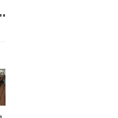
e a
m