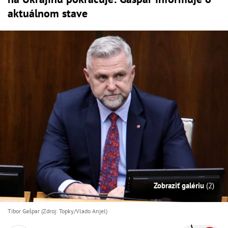
aktuálnom stave
Zobraziť galériu
(2)
Tibor Gašpar (Zdroj: Topky/Vlado Anjel)