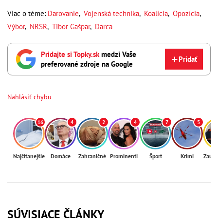
Viac o téme:
Darovanie
,
Vojenská technika
,
Koalícia
,
Opozícia
,
Výbor
,
NRSR
,
Tibor Gašpar
,
Darca
Pridajte si Topky.sk
medzi Vaše
Pridať
preferované zdroje na Google
Nahlásiť chybu
16
4
2
4
7
5
Najčítanejšie
Domáce
Zahraničné
Prominenti
Šport
Krimi
Zaují
SÚVISIACE ČLÁNKY