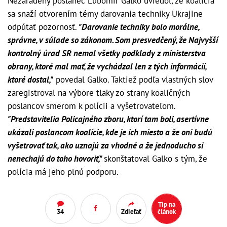
Nezaradený poslanec Ľubomír Galko uviedol, že koalícia
sa snaží otvorením témy darovania techniky Ukrajine
odpútať pozornosť.
"Darovanie techniky bolo morálne,
správne, v súlade so zákonom. Som presvedčený, že Najvyšší
kontrolný úrad SR nemal všetky podklady z ministerstva
obrany, ktoré mal mať, že vychádzal len z tých informácií,
ktoré dostal,"
povedal Galko. Taktiež podľa vlastných slov
zaregistroval na výbore tlaky zo strany koaličných
poslancov smerom k polícii a vyšetrovateľom.
"Predstavitelia Policajného zboru, ktorí tam boli, asertívne
ukázali poslancom koalície, kde je ich miesto a že oni budú
vyšetrovať tak, ako uznajú za vhodné a že jednoducho si
nenechajú do toho hovoriť,"
skonštatoval Galko s tým, že
polícia má jeho plnú podporu.
Tip na
34
Zdieľať
článok