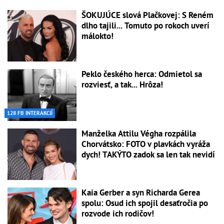
ŠOKUJÚCE slová Plačkovej: S Reném
dlho tajili... Tomuto po rokoch uverí
málokto!
Peklo českého herca: Odmietol sa
rozviesť, a tak... Hrôza!
128 FB INTERAKCIÍ
Manželka Attilu Végha rozpálila
Chorvátsko: FOTO v plavkách vyráža
dych! TAKÝTO zadok sa len tak nevidí
Kaia Gerber a syn Richarda Gerea
spolu: Osud ich spojil desaťročia po
rozvode ich rodičov!