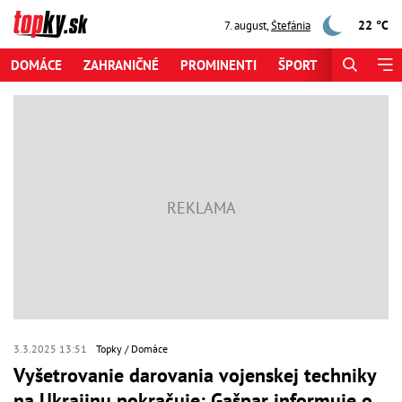
22 °C
7. august
,
Štefánia
DOMÁCE
ZAHRANIČNÉ
PROMINENTI
ŠPORT
ZAUJÍMAV
3.3.2025 13:51
Topky
Domáce
Vyšetrovanie darovania vojenskej techniky
na Ukrajinu pokračuje: Gašpar informuje o