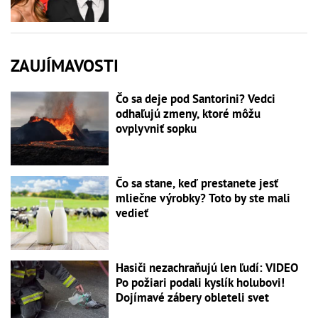
ZAUJÍMAVOSTI
Čo sa deje pod Santorini? Vedci
odhaľujú zmeny, ktoré môžu
ovplyvniť sopku
Čo sa stane, keď prestanete jesť
mliečne výrobky? Toto by ste mali
vedieť
Hasiči nezachraňujú len ľudí: VIDEO
Po požiari podali kyslík holubovi!
Dojímavé zábery obleteli svet