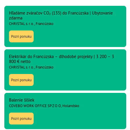
Hľadáme zváračov CO₂ (135) do Francúzska | Ubytovanie
zdarma
CHRISTAL s. r. o., Francúzsko
Pozri ponuku
Elektrikár do Francúzska – dlhodobé projekty | 3 200 – 3
800 € netto
CHRISTAL s. r. o., Francúzsko
Pozri ponuku
Balenie šišiek
COVEBO WORK OFFICE SP Z O O, Holandsko
Pozri ponuku