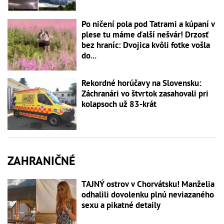
Po ničení pola pod Tatrami a kúpaní v
plese tu máme ďalší nešvár! Drzosť
bez hraníc: Dvojica kvôli fotke vošla
do...
Rekordné horúčavy na Slovensku:
Záchranári vo štvrtok zasahovali pri
kolapsoch už 83-krát
ZAHRANIČNÉ
TAJNÝ ostrov v Chorvátsku! Manželia
odhalili dovolenku plnú neviazaného
sexu a pikatné detaily