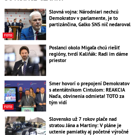
Slovná vojna: Národniari nechcú
Demokratov v parlamente, je to
partizánčina, Galko SNS nič nedaroval
FOTO
Poslanci okolo Migaľa chcú riešiť
regióny, tvrdí Kaliňák: Radi im dáme
priestor
Smer hovorí o prepojení Demokratov
s atentátnikom Cintulom: REAKCIA
Naďa, obvinenia odmieta! TOTO za
tým vidí
FOTO
Slovensko už 7 rokov plače nad
stratou Jána a Martiny: V pláne je
uctenie pamiatky aj početné výročné