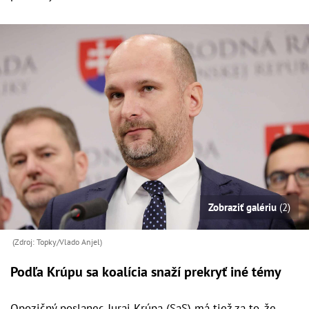
Zobraziť galériu
(2)
(Zdroj: Topky/Vlado Anjel)
Podľa Krúpu sa koalícia snaží prekryť iné témy
Opozičný poslanec Juraj Krúpa (SaS) má tiež za to, že