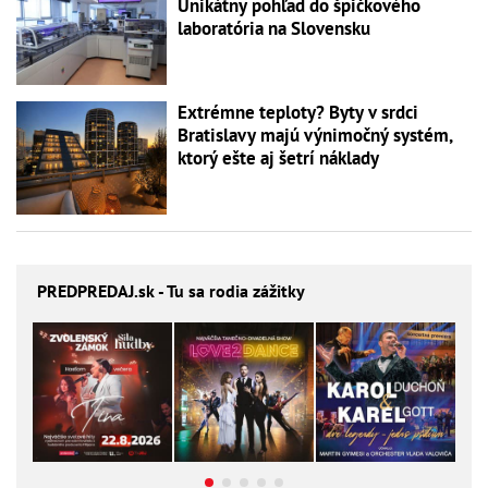
Unikátny pohľad do špičkového
laboratória na Slovensku
Extrémne teploty? Byty v srdci
Bratislavy majú výnimočný systém,
ktorý ešte aj šetrí náklady
PREDPREDAJ
.sk - Tu sa rodia zážitky