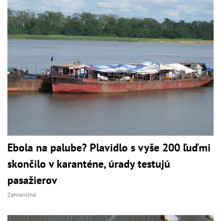
Ebola na palube? Plavidlo s vyše 200 ľuďmi
skončilo v karanténe, úrady testujú
pasažierov
Zahraničné