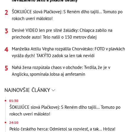
ŠOKUJÚCE slová Plačkovej: S Reném dlho tajili... Tomuto po
rokoch uverí málokto!
Desivé VIDEO len pre silné žalúdky: Chlapca zabilo na
priechode auto! Telo našli o 150 metrov ďalej
Manželka Attilu Végha rozpálila Chorvátsko: FOTO v plavkách
vyráža dych! TAKÝTO zadok sa len tak nevidí
Nahá žena rozpútala chaos v obchode: Tvrdila, že je v
Anglicku, spomínala Jobsa aj amfetamín
NAJNOVŠIE ČLÁNKY
01:30
ŠOKUJÚCE slová Plačkovej: S Reném dlho tajili... Tomuto po
rokoch uverí málokto!
24:10
Peklo českého herca: Odmietol sa rozviesť, a tak... Hrôza!