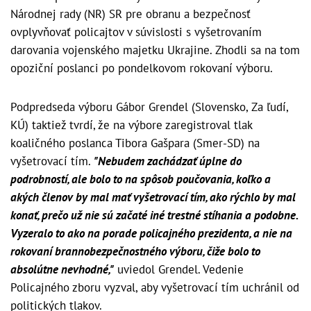
Národnej rady (NR) SR pre obranu a bezpečnosť
ovplyvňovať policajtov v súvislosti s vyšetrovaním
darovania vojenského majetku Ukrajine. Zhodli sa na tom
opoziční poslanci po pondelkovom rokovaní výboru.
Podpredseda výboru Gábor Grendel (Slovensko, Za ľudí,
KÚ) taktiež tvrdí, že na výbore zaregistroval tlak
koaličného poslanca Tibora Gašpara (Smer-SD) na
vyšetrovací tím.
"Nebudem zachádzať úplne do
podrobností, ale bolo to na spôsob poučovania, koľko a
akých členov by mal mať vyšetrovací tím, ako rýchlo by mal
konať, prečo už nie sú začaté iné trestné stíhania a podobne.
Vyzeralo to ako na porade policajného prezidenta, a nie na
rokovaní brannobezpečnostného výboru, čiže bolo to
absolútne nevhodné,"
uviedol Grendel. Vedenie
Policajného zboru vyzval, aby vyšetrovací tím uchránil od
politických tlakov.