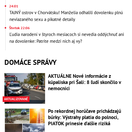
24:01
TAJNÝ ostrov v Chorvátsku! Manželia odhalili dovolenku plnú
neviazaného sexu a pikatné detaily
Štvrtok 22:06
Ľudia narodení v štyroch mesiacoch si nevedia oddýchnuť ani
na dovolenke: Patríte medzi nich aj vy?
DOMÁCE SPRÁVY
AKTUÁLNE Nové informácie z
kúpaliska pri Šali: 8 ľudí skončilo v
nemocnici
AKTUALIZOVANÉ
Po rekordnej horúčave prichádzajú
búrky: Výstrahy platia do polnoci,
PIATOK prinesie ďalšie riziká