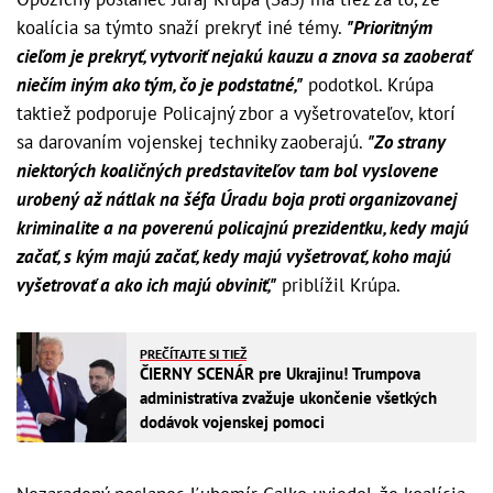
koalícia sa týmto snaží prekryť iné témy.
"Prioritným
cieľom je prekryť, vytvoriť nejakú kauzu a znova sa zaoberať
niečím iným ako tým, čo je podstatné,"
podotkol. Krúpa
taktiež podporuje Policajný zbor a vyšetrovateľov, ktorí
sa darovaním vojenskej techniky zaoberajú.
"Zo strany
niektorých koaličných predstaviteľov tam bol vyslovene
urobený až nátlak na šéfa Úradu boja proti organizovanej
kriminalite a na poverenú policajnú prezidentku, kedy majú
začať, s kým majú začať, kedy majú vyšetrovať, koho majú
vyšetrovať a ako ich majú obviniť,"
priblížil Krúpa.
PREČÍTAJTE SI TIEŽ
ČIERNY SCENÁR pre Ukrajinu! Trumpova
administratíva zvažuje ukončenie všetkých
dodávok vojenskej pomoci