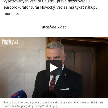
vyšetrovaných vecí si uplatnil právo dozorovať ju
europrokurátor Juraj Novocký. Vec sa má týkať nákupu
munície.
archívne video
Tvorba koaličnej zmluvy bola o tom, kto a ako chce vykonávať svoje politické ciele,
tvrdí Tibor Gašpar (Zdroj: Topky/Vlado Anjel)