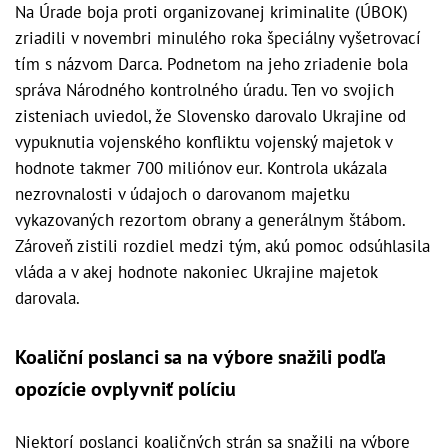
Na Úrade boja proti organizovanej kriminalite (ÚBOK)
zriadili v novembri minulého roka špeciálny vyšetrovací
tím s názvom Darca. Podnetom na jeho zriadenie bola
správa Národného kontrolného úradu. Ten vo svojich
zisteniach uviedol, že Slovensko darovalo Ukrajine od
vypuknutia vojenského konfliktu vojenský majetok v
hodnote takmer 700 miliónov eur. Kontrola ukázala
nezrovnalosti v údajoch o darovanom majetku
vykazovaných rezortom obrany a generálnym štábom.
Zároveň zistili rozdiel medzi tým, akú pomoc odsúhlasila
vláda a v akej hodnote nakoniec Ukrajine majetok
darovala.
Koaliční poslanci sa na výbore snažili podľa
opozície ovplyvniť políciu
Niektorí poslanci koaličných strán sa snažili na výbore