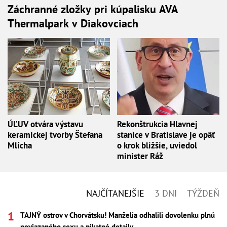
Záchranné zložky pri kúpalisku AVA
Thermalpark v Diakovciach
ÚĽUV otvára výstavu
Rekonštrukcia Hlavnej
keramickej tvorby Štefana
stanice v Bratislave je opäť
Mlícha
o krok bližšie, uviedol
minister Ráž
NAJČÍTANEJŠIE
3 DNI
TÝŽDEŇ
TAJNÝ ostrov v Chorvátsku! Manželia odhalili dovolenku plnú
neviazaného sexu a pikatné detaily