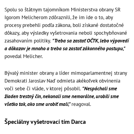
Spolu so štátnym tajomníkom Ministerstva obrany SR
Igorom Melicherom zdôraznili, že im ide o to, aby
procesy prebehli podľa zákona, boli získané dostatočné
dôkazy, aby výsledky vyšetrovania neboli spochybňované
zasahovaním politiky.
"Treba sa zastať OČTK, lebo výpovedí
a dôkazov je mnoho a treba sa zastať zákonného postupu,"
povedal Melicher.
Bývalý minister obrany a líder mimoparlamentnej strany
Demokrati Jaroslav Naď odmieta akékoľvek obvinenia
voči sebe či vláde, v ktorej pôsobil.
"Nespáchali sme
žiaden trestný čin, nekonali sme nemorálne, urobili sme
všetko tak, ako sme urobiť mali,"
reagoval.
Špeciálny vyšetrovací tím Darca