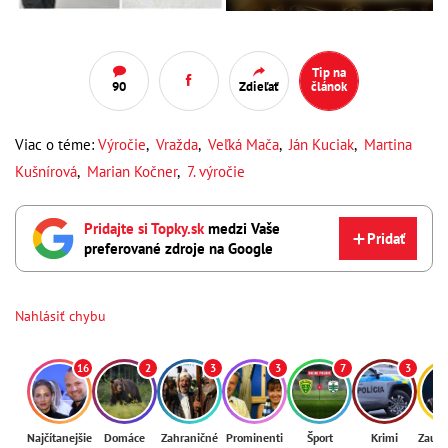
Tip na
90
Zdieľať
článok
Viac o téme:
Výročie
,
Vražda
,
Veľká Mača
,
Ján Kuciak
,
Martina
Kušnírová
,
Marian Kočner
,
7. výročie
Pridajte si Topky.sk
medzi Vaše
Pridať
preferované zdroje na Google
Nahlásiť chybu
16
2
3
3
7
3
Najčítanejšie
Domáce
Zahraničné
Prominenti
Šport
Krimi
Zaují