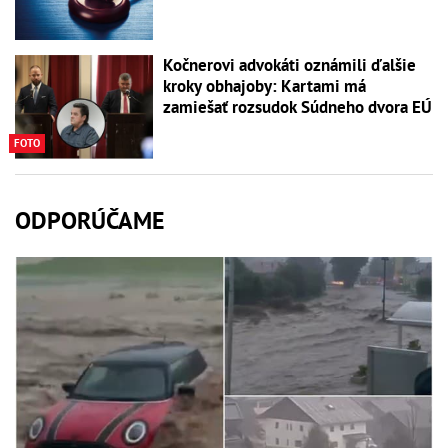
Kočnerovi advokáti oznámili ďalšie
kroky obhajoby: Kartami má
zamiešať rozsudok Súdneho dvora EÚ
FOTO
ODPORÚČAME