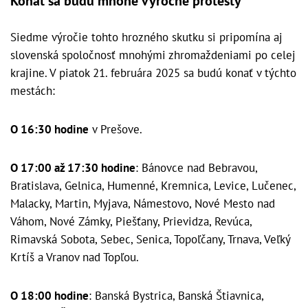
Konať sa budú mnohé výročné protesty
Siedme výročie tohto hrozného skutku si pripomína aj
slovenská spoločnosť mnohými zhromaždeniami po celej
krajine. V piatok 21. februára 2025 sa budú konať v týchto
mestách:
O 16:30 hodine
v Prešove.
O 17:00 až 17:30 hodine
: Bánovce nad Bebravou,
Bratislava, Gelnica, Humenné, Kremnica, Levice, Lučenec,
Malacky, Martin, Myjava, Námestovo, Nové Mesto nad
Váhom, Nové Zámky, Piešťany, Prievidza, Revúca,
Rimavská Sobota, Sebec, Senica, Topoľčany, Trnava, Veľký
Krtíš a Vranov nad Topľou.
O 18:00 hodine
: Banská Bystrica, Banská Štiavnica,