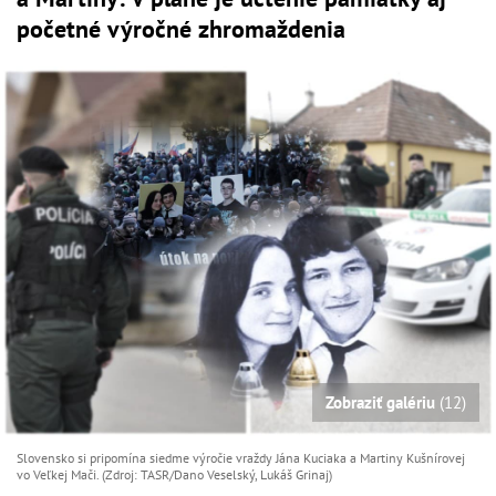
početné výročné zhromaždenia
Zobraziť galériu
(12)
Slovensko si pripomína siedme výročie vraždy Jána Kuciaka a Martiny Kušnírovej
vo Veľkej Mači. (Zdroj: TASR/Dano Veselský, Lukáš Grinaj)