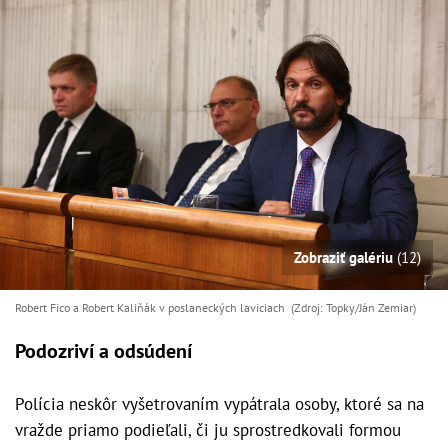
Zobraziť galériu
(12)
Robert Fico a Robert Kaliňák v poslaneckých laviciach (Zdroj: Topky/Ján Zemiar)
Podozriví a odsúdení
Polícia neskôr vyšetrovaním vypátrala osoby, ktoré sa na
vražde priamo podieľali, či ju sprostredkovali formou