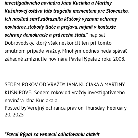
investigatívneho novinára Jána Kuciaka a Martiny
Kušnírovej ostáva táto tragédia mementom pre Slovensko.
Ich násilná smrť zdôraznila kľúčový význam ochrany
novinárov, slobody tlače a prejavu, najmä v kontexte
ochrany demokracie a právneho štátu,"
napísal
Dobrovodský, ktorý však neskončil len pri tomto
smutnom prípade vraždy. Mnohým dodnes nedá spávať
záhadné zmiznutie novinára Pavla Rýpala z roku 2008.
SEDEM ROKOV OD VRAŽDY JÁNA KUCIAKA A MARTINY
KUŠNÍROVEJ Sedem rokov od vraždy investigatívneho
novinára Jána Kuciaka a...
Posted by
Verejný ochranca práv
on
Thursday, February
20, 2025
"Pavol Rýpal sa venoval odhaľovaniu aktivít