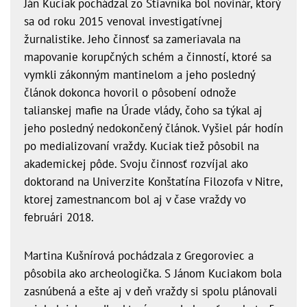
Ján Kuciak pochádzal zo Štiavníka bol novinár, ktorý
sa od roku 2015 venoval investigatívnej
žurnalistike. Jeho činnosť sa zameriavala na
mapovanie korupčných schém a činností, ktoré sa
vymkli zákonným mantinelom a jeho posledný
článok dokonca hovoril o pôsobení odnože
talianskej mafie na Úrade vlády, čoho sa týkal aj
jeho posledný nedokončený článok. Vyšiel pár hodín
po medializovaní vraždy. Kuciak tiež pôsobil na
akademickej pôde. Svoju činnosť rozvíjal ako
doktorand na Univerzite Konštatína Filozofa v Nitre,
ktorej zamestnancom bol aj v čase vraždy vo
februári 2018.
Martina Kušnírová pochádzala z Gregoroviec a
pôsobila ako archeologička. S Jánom Kuciakom bola
zasnúbená a ešte aj v deň vraždy si spolu plánovali