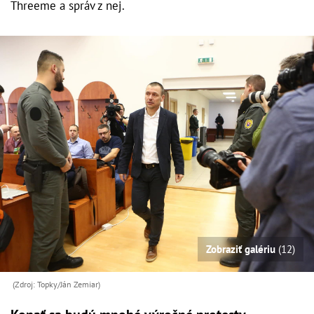
Threeme a správ z nej.
Zobraziť galériu
(12)
(Zdroj: Topky/Ján Zemiar)