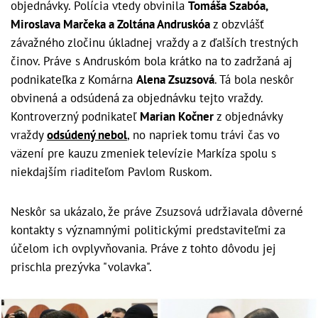
objednávky. Polícia vtedy obvinila
Tomáša Szabóa,
Miroslava Marčeka a Zoltána Andruskóa
z obzvlášť
závažného zločinu úkladnej vraždy a z ďalších trestných
činov. Práve s Andruskóm bola krátko na to zadržaná aj
podnikateľka z Komárna
Alena Zsuzsová
. Tá bola neskôr
obvinená a odsúdená za objednávku tejto vraždy.
Kontroverzný podnikateľ
Marian Kočner
z objednávky
vraždy
odsúdený nebol
, no napriek tomu trávi čas vo
väzení pre kauzu zmeniek televízie Markíza spolu s
niekdajším riaditeľom Pavlom Ruskom.
Neskôr sa ukázalo, že práve Zsuzsová udržiavala dôverné
kontakty s významnými politickými predstaviteľmi za
účelom ich ovplyvňovania. Práve z tohto dôvodu jej
prischla prezývka "volavka".