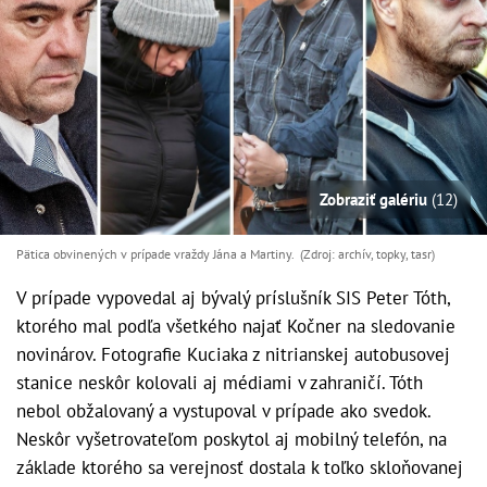
Zobraziť galériu
(12)
Pätica obvinených v prípade vraždy Jána a Martiny. (Zdroj: archív, topky, tasr)
V prípade vypovedal aj bývalý príslušník SIS Peter Tóth,
ktorého mal podľa všetkého najať Kočner na sledovanie
novinárov. Fotografie Kuciaka z nitrianskej autobusovej
stanice neskôr kolovali aj médiami v zahraničí. Tóth
nebol obžalovaný a vystupoval v prípade ako svedok.
Neskôr vyšetrovateľom poskytol aj mobilný telefón, na
základe ktorého sa verejnosť dostala k toľko skloňovanej