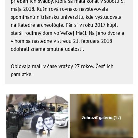
priebeh ich svadby, ktorá sa mala konať v sobotu 5.
mája 2018. Kušnírová rovnako navštevovala
spomínanú nitriansku univerzitu, kde vyštudovala
na Katedre archeológie. Pár si v roku 2017 kúpil
starší rodinný dom vo Veľkej Mači. Na jeho dvore a
v ňom sa následne v stredu 21. februára 2018
odohrali známe smutné udalosti.
Obidvaja mali v čase vraždy 27 rokov. Česť ich
pamiatke.
Zobraziť galériu
(12)