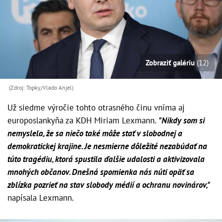
Zobraziť galériu
(12)
(Zdroj: Topky/Vlado Anjel)
Už siedme výročie tohto otrasného činu vníma aj
europoslankyňa za KDH Miriam Lexmann.
"Nikdy som si
nemyslela, že sa niečo také môže stať v slobodnej a
demokratickej krajine. Je nesmierne dôležité nezabúdať na
túto tragédiu, ktorá spustila ďalšie udalosti a aktivizovala
mnohých občanov. Dnešná spomienka nás núti opäť sa
zblízka pozrieť na stav slobody médií a ochranu novinárov,"
napísala Lexmann.