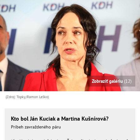
Zobraziť galériu
(12)
(Zdroj: Topky/Ramon Leško)
Kto bol Ján Kuciak a Martina Kušnírová?
Príbeh zavraždeného páru