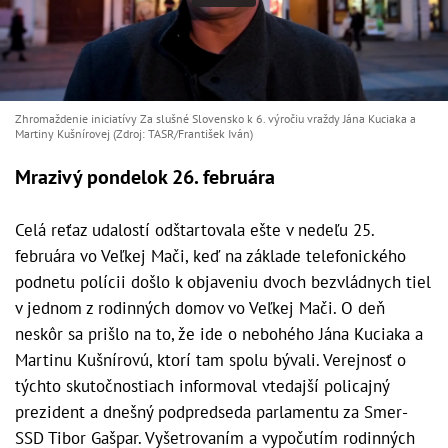
Zhromaždenie iniciatívy Za slušné Slovensko k 6. výročiu vraždy Jána Kuciaka a
Martiny Kušnírovej (Zdroj: TASR/František Iván)
Mrazivý pondelok 26. februára
Celá reťaz udalostí odštartovala ešte v nedeľu 25.
februára vo Veľkej Mači, keď na základe telefonického
podnetu polícii došlo k objaveniu dvoch bezvládnych tiel
v jednom z rodinných domov vo Veľkej Mači. O deň
neskôr sa prišlo na to, že ide o nebohého Jána Kuciaka a
Martinu Kušnírovú, ktorí tam spolu bývali. Verejnosť o
týchto skutočnostiach informoval vtedajší policajný
prezident a dnešný podpredseda parlamentu za Smer-
SSD Tibor Gašpar. Vyšetrovaním a vypočutím rodinných