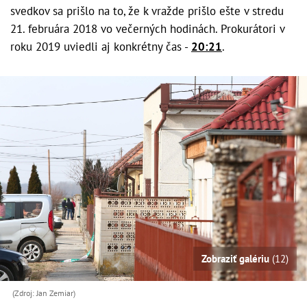
svedkov sa prišlo na to, že k vražde prišlo ešte v stredu
21. februára 2018 vo večerných hodinách. Prokurátori v
roku 2019 uviedli aj konkrétny čas -
20:21
.
Zobraziť galériu
(12)
(Zdroj: Jan Zemiar)