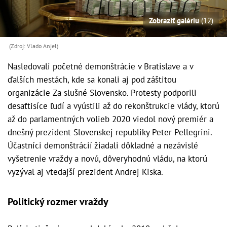
Zobraziť galériu
(12)
(Zdroj: Vlado Anjel)
Nasledovali početné demonštrácie v Bratislave a v
ďalších mestách, kde sa konali aj pod záštitou
organizácie Za slušné Slovensko. Protesty podporili
desaťtisíce ľudí a vyústili až do rekonštrukcie vlády, ktorú
až do parlamentných volieb 2020 viedol nový premiér a
dnešný prezident Slovenskej republiky Peter Pellegrini.
Účastníci demonštrácií žiadali dôkladné a nezávislé
vyšetrenie vraždy a novú, dôveryhodnú vládu, na ktorú
vyzýval aj vtedajší prezident Andrej Kiska.
Politický rozmer vraždy