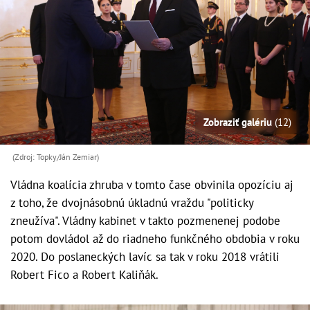
Zobraziť galériu
(12)
(Zdroj: Topky/Ján Zemiar)
Vládna koalícia zhruba v tomto čase obvinila opozíciu aj
z toho, že dvojnásobnú úkladnú vraždu "politicky
zneužíva". Vládny kabinet v takto pozmenenej podobe
potom dovládol až do riadneho funkčného obdobia v roku
2020. Do poslaneckých lavíc sa tak v roku 2018 vrátili
Robert Fico a Robert Kaliňák.