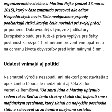
organizovaného zločinu, a Martina Pejka (zmizol 17. marca
2015), ktorý v čase zmiznutia pracoval ako editor
Hospodárskych novín. Tieto neobjasnené prípady
podčiarkujú riziká, ktorým čelia novinári pri svojej práci,"
pripomenul Dobrovodský s tým, že z judikatúry
Európskeho súdu pre ľudské práva vyplýva pre štáty
povinnosť zabezpečiť primerané preventívne opatrenia
na ochranu života obyvateľov pred kriminálnymi činmi.
Udalosť vnímajú aj politici
Na smutné výročie nezabudli ani niektorí predstavitelia z
opozičného tábora. Je medzi nimi aj šéfa Za ľudí
Veronika Remišová.
"Od smrti Jána a Martiny uplynulo
sedem rokov. Keď sa tento strašný skutok stal, bojovali sme s
mafiánskym systémom, ktorý siahal na najvyššie poschodia
štátu a schovával sa za handru nazývanú sociálna