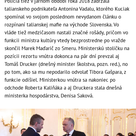
Polícia tiež v jarnom období roka 2018 zadržala
talianskeho podnikateľa Antonina Vadalu, ktorého Kuciak
spomínal vo svojom poslednom nevydanom článku o
rozpínaní talianskej mafie na východe Slovenska. Vo
vláde tiež medzičasom nastali značné rošády, pričom vo
funkcii ministra kultúry vtedy bezprostredne po vražde
skončil Marek Maďarič zo Smeru. Ministerskú stoličku na
pozícii rezortu vnútra dokonca na pár dní prevzal aj
Tomáš Drucker (dnešný minister školstva, pozn. red.), no
po tom, ako sa mu nepodarilo odvolať Tibora Gašpara, z
funkcie odišiel. Ministerkou vnútra sa nakoniec po
odchode Roberta Kaliňáka a aj Druckera stala dnešná
ministerka hospodárstva, Denisa Saková.