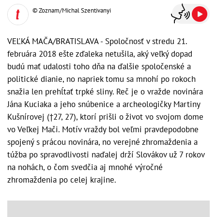
© Zoznam/Michal Szentivanyi
VEĽKÁ MAČA/BRATISLAVA - Spoločnosť v stredu 21.
februára 2018 ešte zďaleka netušila, aký veľký dopad
budú mať udalosti toho dňa na ďalšie spoločenské a
politické dianie, no napriek tomu sa mnohí po rokoch
snažia len prehĺtať trpké sliny. Reč je o vražde novinára
Jána Kuciaka a jeho snúbenice a archeologičky Martiny
Kušnírovej (†27, 27), ktorí prišli o život vo svojom dome
vo Veľkej Mači. Motív vraždy bol veľmi pravdepodobne
spojený s prácou novinára, no verejné zhromaždenia a
túžba po spravodlivosti naďalej drží Slovákov už 7 rokov
na nohách, o čom svedčia aj mnohé výročné
zhromaždenia po celej krajine.