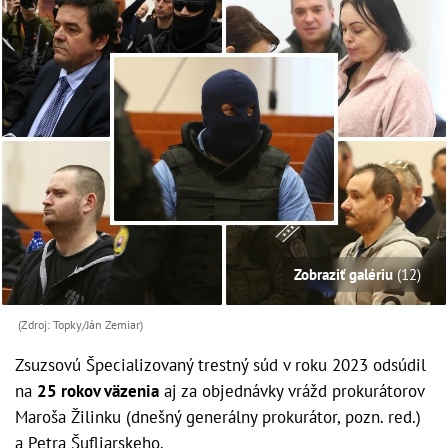
Zobraziť galériu
(12)
(Zdroj: Topky/Ján Zemiar)
Zsuzsovú Špecializovaný trestný súd v roku 2023 odsúdil
na
25 rokov väzenia
aj za objednávky vrážd prokurátorov
Maroša Žilinku (dnešný generálny prokurátor, pozn. red.)
a Petra Šufliarskeho.