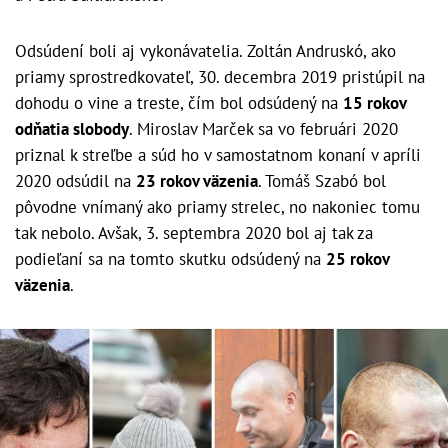
Odsúdení boli aj vykonávatelia. Zoltán Andruskó, ako
priamy sprostredkovateľ, 30. decembra 2019 pristúpil na
dohodu o vine a treste, čím bol odsúdený na
15 rokov
odňatia slobody
. Miroslav Marček sa vo februári 2020
priznal k streľbe a súd ho v samostatnom konaní v apríli
2020 odsúdil na
23 rokov väzenia
. Tomáš Szabó bol
pôvodne vnímaný ako priamy strelec, no nakoniec tomu
tak nebolo. Avšak, 3. septembra 2020 bol aj tak za
podieľaní sa na tomto skutku odsúdený na
25 rokov
väzenia
.