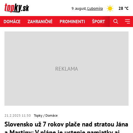
28 °C
9. august
,
Ľubomíra
DOMÁCE
ZAHRANIČNÉ
PROMINENTI
ŠPORT
ZAUJÍMAV
21.2.2025 11:50
Topky
Domáce
Slovensko už 7 rokov plače nad stratou Jána
a Martiny: V pláne je uctenie pamiatky aj