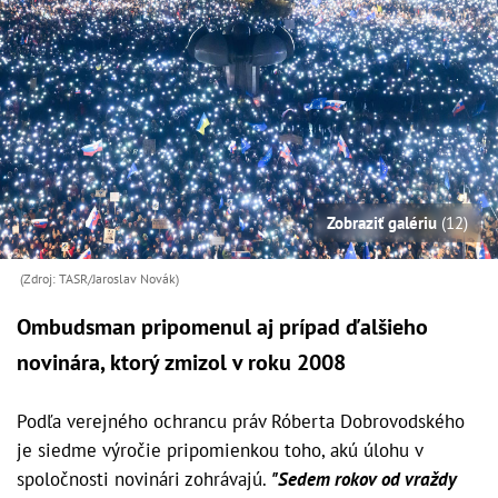
Zobraziť galériu
(12)
(Zdroj: TASR/Jaroslav Novák)
Ombudsman pripomenul aj prípad ďalšieho
novinára, ktorý zmizol v roku 2008
Podľa verejného ochrancu práv Róberta Dobrovodského
je siedme výročie pripomienkou toho, akú úlohu v
spoločnosti novinári zohrávajú.
"Sedem rokov od vraždy