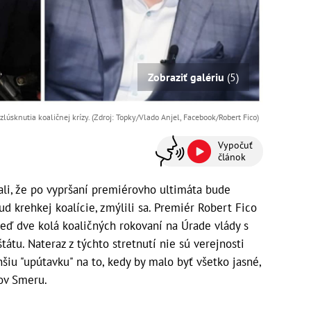
Zobraziť galériu
(5)
lúsknutia koaličnej krízy. (Zdroj: Topky/Vlado Anjel, Facebook/Robert Fico)
Vypočuť
článok
li, že po vypršaní premiérovho ultimáta bude
d krehkej koalície, zmýlili sa. Premiér Robert Fico
eď dve kolá koaličných rokovaní na Úrade vlády s
tátu. Nateraz z týchto stretnutí nie sú verejnosti
šiu "upútavku" na to, kedy by malo byť všetko jasné,
ov Smeru.