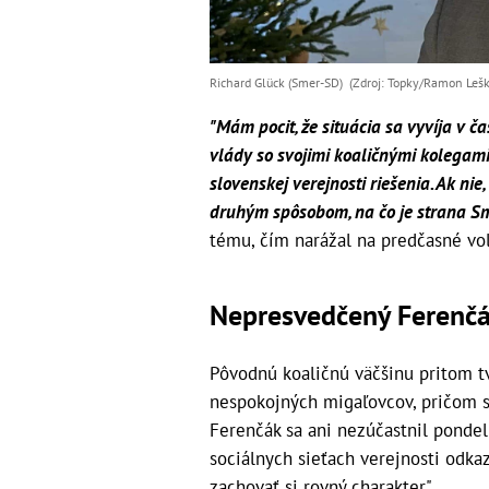
Richard Glück (Smer-SD) (Zdroj: Topky/Ramon Lešk
"Mám pocit, že situácia sa vyvíja v č
vlády so svojimi koaličnými kolegam
slovenskej verejnosti riešenia. Ak nie
druhým spôsobom, na čo je strana Sm
tému, čím narážal na predčasné voľ
Nepresvedčený Ferenč
Pôvodnú koaličnú väčšinu pritom tvo
nespokojných migaľovcov, pričom 
Ferenčák sa ani nezúčastnil pondel
sociálnych sieťach verejnosti odkaz
zachovať si rovný charakter".