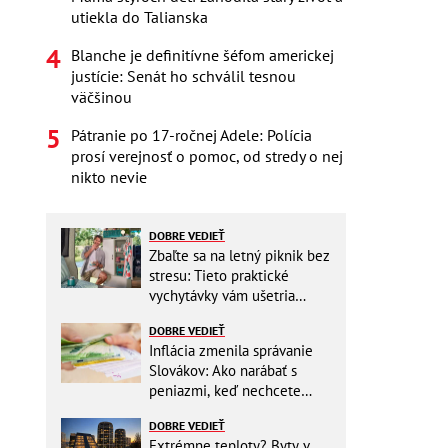
utiekla do Talianska
Blanche je definitívne šéfom americkej
justície: Senát ho schválil tesnou
väčšinou
Pátranie po 17-ročnej Adele: Polícia
prosí verejnosť o pomoc, od stredy o nej
nikto nevie
DOBRE VEDIEŤ
Zbaľte sa na letný piknik bez
stresu: Tieto praktické
vychytávky vám ušetria
miesto v batohu!
DOBRE VEDIEŤ
Inflácia zmenila správanie
Slovákov: Ako narábať s
peniazmi, keď nechcete
zbytočne riskovať?
DOBRE VEDIEŤ
Extrémne teploty? Byty v