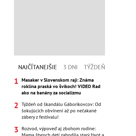
NAJČÍTANEJŠIE
3 DNI
TÝŽDEŇ
Masaker v Slovenskom raji: Známa
roklina praská vo švíkoch! VIDEO Rad
ako na banány za socializmu
Týždeň od škandálu Gáboríkovcov: Od
šokujúcich obvinení až po nečakané
zábery z festivalu!
Rozvod, výpoveď aj zbohom rodine:
Mama štyroch detí zahodila starý život a