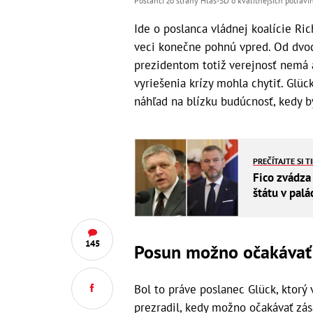
Poslanci zo strany Hlas-SD o kvalitnejších potravi
Ide o poslanca vládnej koalície Ric
veci konečne pohnú vpred. Od dvoc
prezidentom totiž verejnosť nemá a
vyriešenia krízy mohla chytiť. Glüc
náhľad na blízku budúcnosť, kedy b
PREČÍTAJTE SI T
Fico zvádza
štátu v palá
145
Posun možno očakávať
Bol to práve poslanec Glück, ktor
prezradil, kedy možno očakávať zás