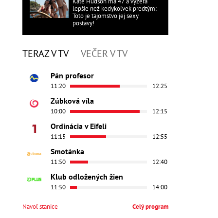
Kate Hudson má 47 a vyzerá
lepšie než kedykoľvek predtým:
Toto je tajomstvo jej sexy
postavy!
TERAZ V TV
VEČER V TV
Pán profesor
11:20
12:25
Zúbková víla
10:00
12:15
Ordinácia v Eifeli
11:15
12:55
Smotánka
11:50
12:40
Klub odložených žien
11:50
14:00
Navoľ stanice
Celý program