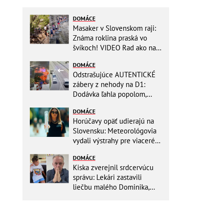
DOMÁCE
Masaker v Slovenskom raji:
Známa roklina praská vo
švíkoch! VIDEO Rad ako na
banány za socializmu
DOMÁCE
Odstrašujúce AUTENTICKÉ
zábery z nehody na D1:
Dodávka ľahla popolom,
ťažko zraneného
DOMÁCE
zachraňoval vrtuľník
Horúčavy opäť udierajú na
Slovensku: Meteorológovia
vydali výstrahy pre viaceré
okresy
DOMÁCE
Kiska zverejnil srdcervúcu
správu: Lekári zastavili
liečbu malého Dominika,
zostávajú mu posledné
týždne života