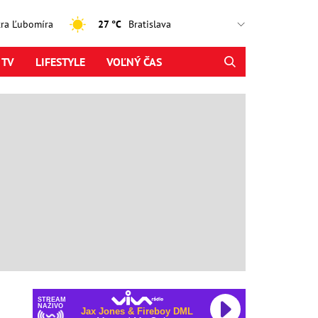
jtra Ľubomíra
27 °C
 TV
LIFESTYLE
VOĽNÝ ČAS
STREAM
NAŽIVO
Jax Jones & Fireboy DML