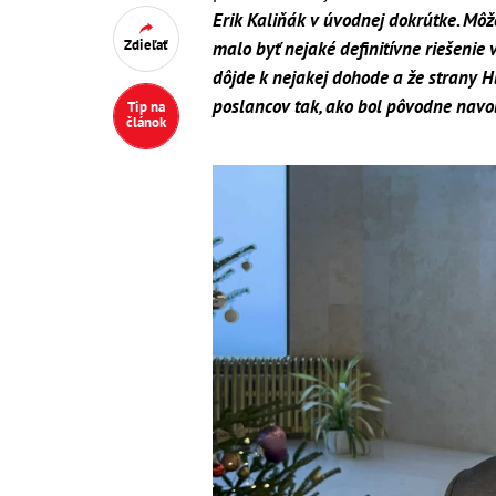
Erik Kaliňák v úvodnej dokrútke. Môž
Zdieľať
malo byť nejaké definitívne riešenie 
dôjde k nejakej dohode a že strany 
poslancov tak, ako bol pôvodne navol
Tip na
článok