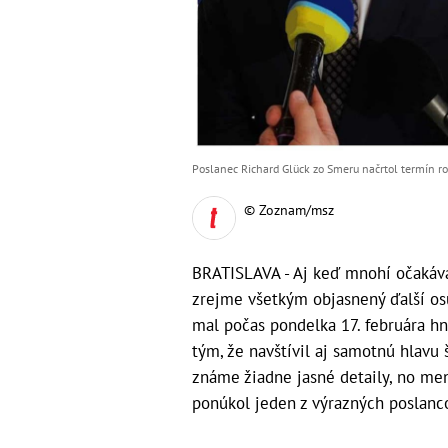
Poslanec Richard Glück zo Smeru načrtol termín roz
© Zoznam/msz
BRATISLAVA - Aj keď mnohí očakáva
zrejme všetkým objasnený ďalší osu
mal počas pondelka 17. februára hn
tým, že navštívil aj samotnú hlavu š
známe žiadne jasné detaily, no men
ponúkol jeden z výrazných poslanc