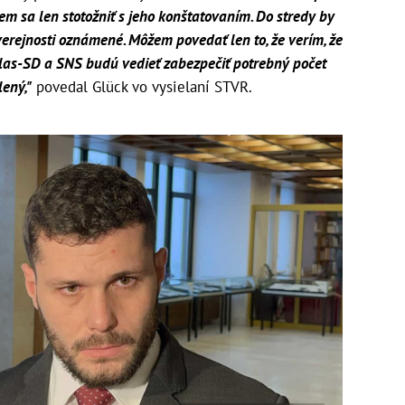
em sa len stotožniť s jeho konštatovaním. Do stredy by
verejnosti oznámené. Môžem povedať len to, že verím, že
Hlas-SD a SNS budú vedieť zabezpečiť potrebný počet
ený,"
povedal Glück vo vysielaní STVR.