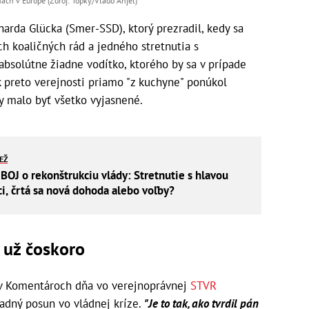
nách v Európe (Zdroj: Topky/Vlado Anjel)
harda Glücka (Smer-SSD), ktorý prezradil, kedy sa
h koaličných rád a jedného stretnutia s
bsolútne žiadne vodítko, ktorého by sa v prípade
k preto verejnosti priamo "z kuchyne" ponúkol
y malo byť všetko vyjasnené.
IEŽ
 BOJ o rekonštrukciu vlády: Stretnutie s hlavou
ci, črtá sa nová dohoda alebo voľby?
 už čoskoro
ý v Komentároch dňa vo verejnoprávnej
STVR
adný posun vo vládnej kríze.
"Je to tak, ako tvrdil pán