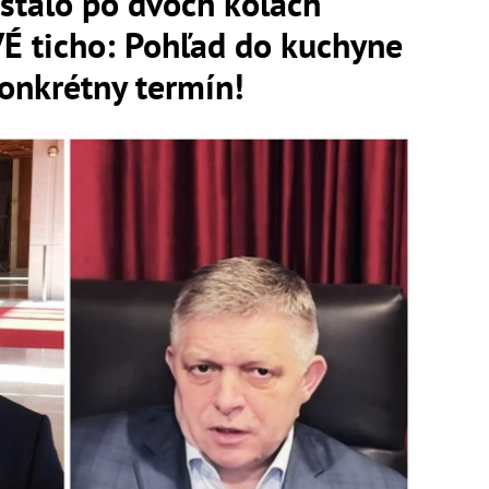
astalo po dvoch kolách
 ticho: Pohľad do kuchyne
onkrétny termín!