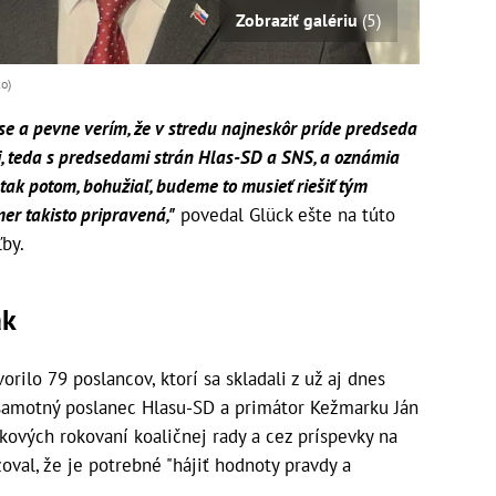
Zobraziť galériu
(5)
o)
ase a pevne verím, že v stredu najneskôr príde predseda
i, teda s predsedami strán Hlas-SD a SNS, a oznámia
, tak potom, bohužiaľ, budeme to musieť riešiť tým
er takisto pripravená,"
povedal Glück ešte na túto
by.
ák
rilo 79 poslancov, ktorí sa skladali z už aj dnes
samotný poslanec Hlasu-SD a primátor Kežmarku Ján
kových rokovaní koaličnej rady a cez príspevky na
oval, že je potrebné "hájiť hodnoty pravdy a