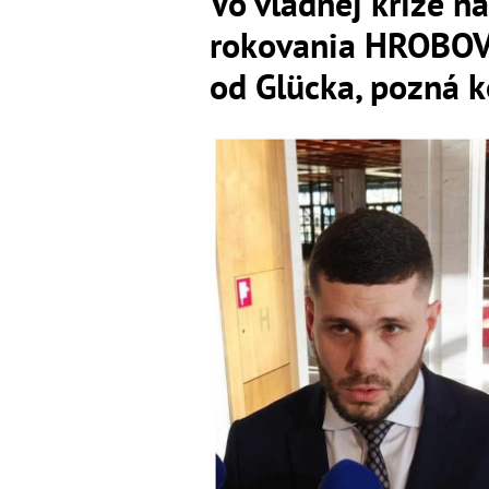
Vo vládnej kríze n
rokovania HROBOVÉ
od Glücka, pozná k