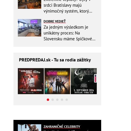
srdci Bratislavy majú
výnimočný systém, ktorý
ešte aj šetrí náklady
DOBRE VEDIEŤ
Za jedným výsledkom je
unikátny proces: Na
Slovensku máme špičkové
pracovisko
PREDPREDAJ
.sk - Tu sa rodia zážitky
ZAHRANIČNÉ CELEBRITY