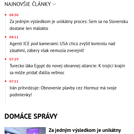
NAJNOVŠIE ČLÁNKY
08:30
Za jedným výsledkom je unikátny proces: Sem sa na Slovensku
dostane len málokto
08:11
Agenti ICE pod kamerami: USA chcú zvýšiť kontrolu nad
zásahmi, zábery však nemusia zverejniť
07:29
Turecko láka Egypt do novej obrannej aliancie: K trojici krajín
sa môže pridať ďalšia veľmoc
07:11
Irán pritvrdzuje: Obnovenie plavby cez Hormuz má svoje
podmienky!
DOMÁCE SPRÁVY
Za jedným výsledkom je unikátny