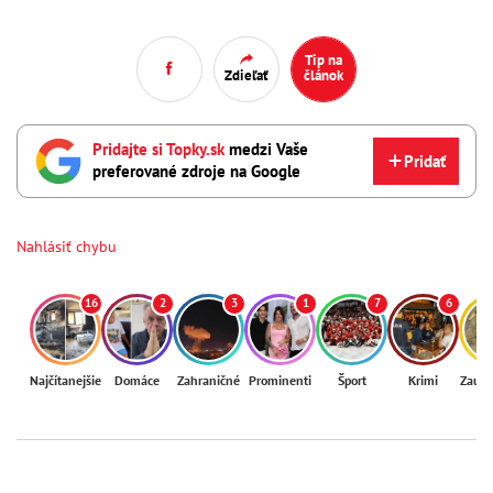
Tip na
Zdieľať
článok
Pridajte si Topky.sk
medzi Vaše
Pridať
preferované zdroje na Google
Nahlásiť chybu
16
2
3
1
7
6
Najčítanejšie
Domáce
Zahraničné
Prominenti
Šport
Krimi
Zaují