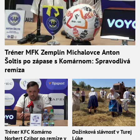
Tréner MFK Zemplín Michalovce Anton
Šoltis po zápase s Komárnom: Spravodlivá
remíza
Tréner KFC Komárno
Dožinková slávnosť v Turej
Norbert Czibor po remíze v
Lúke