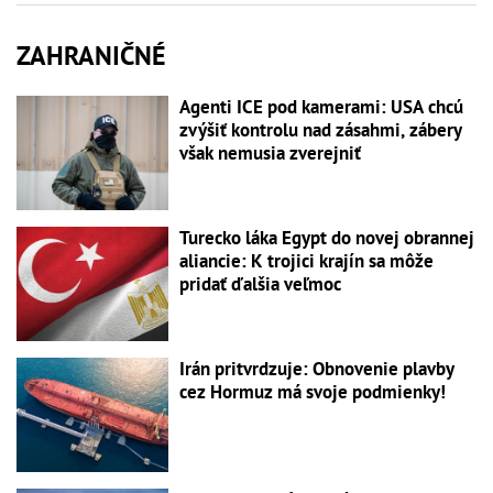
ZAHRANIČNÉ
Agenti ICE pod kamerami: USA chcú
zvýšiť kontrolu nad zásahmi, zábery
však nemusia zverejniť
Turecko láka Egypt do novej obrannej
aliancie: K trojici krajín sa môže
pridať ďalšia veľmoc
Irán pritvrdzuje: Obnovenie plavby
cez Hormuz má svoje podmienky!