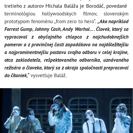
tretieho z autorov
Michala Baláža je Borodáč, povedané
t
erminológiou hollywoodskych filmov, slovenským
prototypom fenoménu „from zero to hero“.
„Ako napríklad
Forrest Gump, Johnny Cash, Andy Warhol... . Človek, ktorý sa
vypracoval z obyčajného chlapca z najchudobnejších
pomerov a z provinčnej časti zapadákova na najdôležitejšiu
a najprominentnejšiu postavu svojho odboru v celej krajine,
otca zakladateľa, rešpektovaného odborníka, uznávaného
režiséra a človeka, ktorý sa z okraja spoločnosti prepracoval
do čítaniek,“
vysvetľuje Baláž.