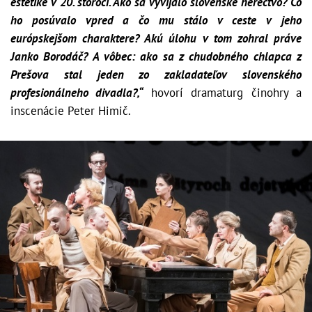
estetike v 20. storočí. Ako sa vyvíjalo slovenské herectvo? Čo
ho posúvalo vpred a čo mu stálo v ceste v jeho
európskejšom charaktere? Akú úlohu v tom zohral práve
Janko Borodáč? A vôbec: ako sa z chudobného chlapca z
Prešova stal jeden zo zakladateľov slovenského
profesionálneho divadla?,“
hovorí dramaturg činohry a
inscenácie Peter Himič.