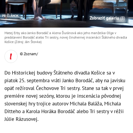
PR ČLÁNOK
Zobraziť galériu
(8)
Matej Erby ako Janko Borodáč a Alena Ďuránová ako jeho manželka Oľga v
predstavení Borodáč alebo Tri sestry, novej činohernej inscenácii Štátneho divadla
Košice (Zdroj: Ján Štovka)
© Zoznam/
Do Historickej budovy Štátneho divadla Košice sa v
piatok 25. septembra vráti Janko Borodáč, aby na javisku
opäť režíroval Čechovove Tri sestry. Stane sa tak v prvej
premiére novej sezóny, ktorou je inscenácia pôvodnej
slovenskej hry trojice autorov Michala Baláža, Michala
Ditteho a Karola Horáka Borodáč alebo Tri sestry v réžii
Júlie Rázusovej.