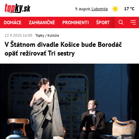
17 °C
9. august
,
Ľubomíra
DOMÁCE
ZAHRANIČNÉ
PROMINENTI
ŠPORT
ZAUJÍMAV
22.9.2020 16:00
Topky
Kultúra
V Štátnom divadle Košice bude Borodáč
opäť režírovať Tri sestry