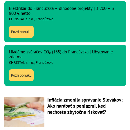
Elektrikár do Francúzska – dlhodobé projekty | 3 200 – 3
800 € netto
CHRISTAL s. r. o., Francúzsko
Pozri ponuku
Hľadáme zváračov CO₂ (135) do Francúzska | Ubytovanie
zdarma
CHRISTAL s. r. o., Francúzsko
Pozri ponuku
Inflácia zmenila správanie Slovákov:
Ako narábať s peniazmi, keď
nechcete zbytočne riskovať?