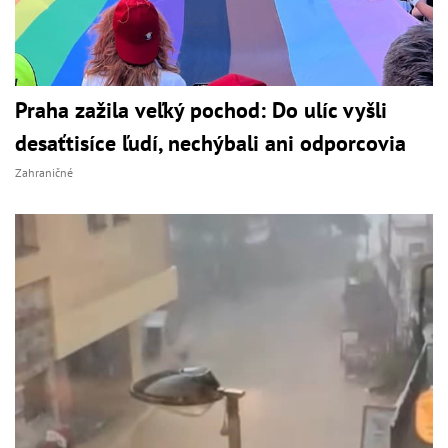
Praha zažila veľký pochod: Do ulíc vyšli
desaťtisíce ľudí, nechýbali ani odporcovia
Zahraničné