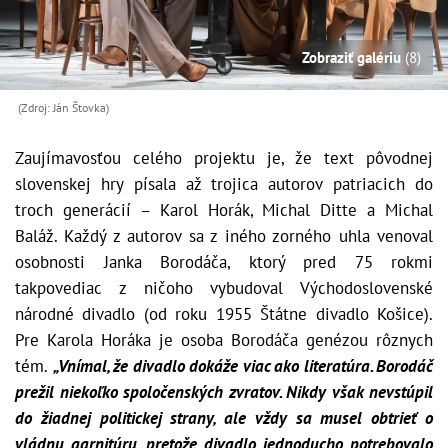
Zobraziť galériu
(8)
(Zdroj: Ján Štovka)
Zaujímavosťou celého projektu je, že text pôvodnej
slovenskej hry písala až trojica autorov patriacich do
troch generácií – Karol Horák, Michal Ditte a Michal
Baláž. Každý z autorov sa z iného zorného uhla venoval
osobnosti Janka Borodáča, ktorý pred 75 rokmi
takpovediac z ničoho vybudoval Východoslovenské
národné divadlo (od roku 1955 Štátne divadlo Košice).
Pre Karola Horáka je osoba Borodáča genézou rôznych
tém.
„
Vnímal, že divadlo dokáže viac ako literatúra. Borodáč
prežil niekoľko spoločenských zvratov. Nikdy však nevstúpil
do žiadnej politickej strany, ale vždy sa musel obtrieť o
vládnu garnitúru, pretože divadlo jednoducho potrebovalo