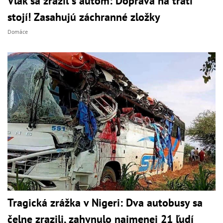
Vlak sa zrazil s autom: Doprava na trati
stojí! Zasahujú záchranné zložky
Domáce
Tragická zrážka v Nigeri: Dva autobusy sa
čelne zrazili, zahynulo najmenej 21 ľudí