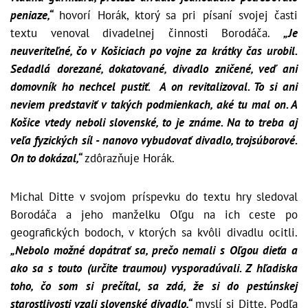
peniaze,“
hovorí Horák, ktorý sa p
ri písaní svojej časti
textu venoval divadelnej činnosti Borodáča.
„
Je
neuveriteľné, čo v Košiciach po vojne za krátky čas urobil.
Sedadlá dorezané, dokatované, divadlo zničené, veď ani
domovník ho nechcel pustiť. A on revitalizoval. To si ani
neviem predstaviť v takých podmienkach, aké tu mal on. A
Košice vtedy neboli slovenské, to je známe. Na to treba aj
veľa fyzických síl - nanovo vybudovať divadlo, trojsúborové.
On to dokázal,“
zdôrazňuje Horák.
Michal Ditte v svojom príspevku do textu hry sledoval
Borodáča a jeho manželku Oľgu na ich ceste po
geografických bodoch, v ktorých sa kvôli divadlu ocitli.
„Nebolo možné dopátrať sa, prečo nemali s Oľgou dieťa a
ako sa s touto (určite traumou) vysporadúvali. Z hľadiska
toho, čo som si prečítal, sa zdá, že si do pestúnskej
starostlivosti vzali slovenské divadlo,“
myslí si Ditte. Podľa