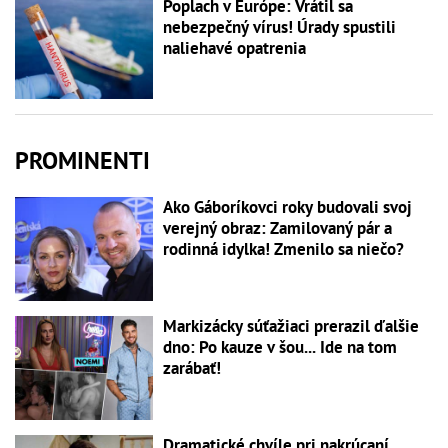
Poplach v Európe: Vrátil sa
nebezpečný vírus! Úrady spustili
naliehavé opatrenia
PROMINENTI
Ako Gáboríkovci roky budovali svoj
verejný obraz: Zamilovaný pár a
rodinná idylka! Zmenilo sa niečo?
Markizácky súťažiaci prerazil ďalšie
dno: Po kauze v šou... Ide na tom
zarábať!
Dramatické chvíle pri nakrúcaní