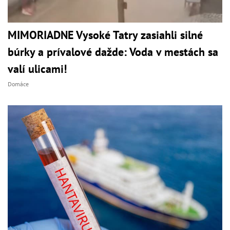
MIMORIADNE Vysoké Tatry zasiahli silné
búrky a prívalové dažde: Voda v mestách sa
valí ulicami!
Domáce