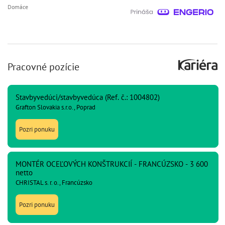
Domáce
Pracovné pozície
Stavbyvedúci/stavbyvedúca (Ref. č.: 1004802)
Grafton Slovakia s.r.o., Poprad
Pozri ponuku
MONTÉR OCEĽOVÝCH KONŠTRUKCIÍ - FRANCÚZSKO - 3 600
netto
CHRISTAL s. r. o., Francúzsko
Pozri ponuku