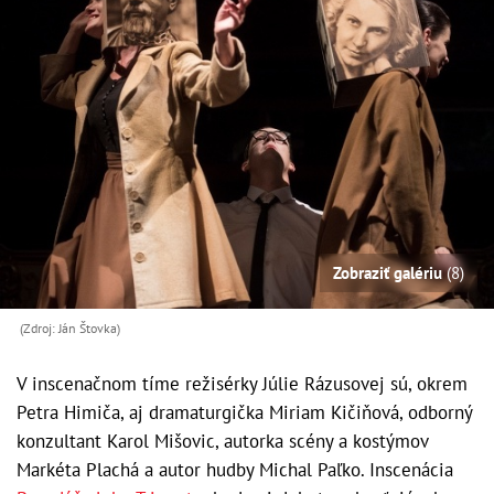
Zobraziť galériu
(8)
(Zdroj: Ján Štovka)
V inscenačnom tíme režisérky Júlie Rázusovej sú, okrem
Petra Himiča, aj dramaturgička Miriam Kičiňová, odborný
konzultant Karol Mišovic, autorka scény a kostýmov
Markéta Plachá a autor hudby Michal Paľko. Inscenácia