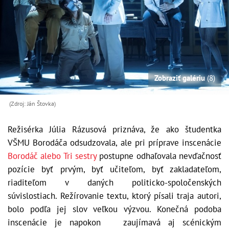
Zobraziť galériu
(8)
(Zdroj: Ján Štovka)
Režisérka Júlia Rázusová priznáva, že ako študentka
VŠMU Borodáča odsudzovala, ale pri príprave inscenácie
Borodáč alebo Tri sestry
postupne odhaľovala nevďačnosť
pozície byť prvým, byť učiteľom, byť zakladateľom,
riaditeľom v daných politicko-spoločenských
súvislostiach. Režírovanie textu, ktorý písali traja autori,
bolo podľa jej slov veľkou výzvou. Konečná podoba
inscenácie je napokon zaujímavá aj scénickým