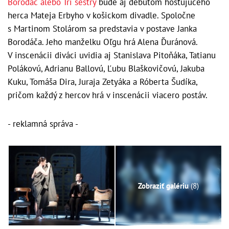
Borodáč alebo Tri sestry
bude aj debutom hosťujúceho
herca Mateja Erbyho v košickom divadle. Spoločne
s Martinom Stolárom sa predstavia v postave Janka
Borodáča. Jeho manželku Oľgu hrá Alena Ďuránová.
V inscenácii diváci uvidia aj Stanislava Pitoňáka, Tatianu
Polákovú, Adrianu Ballovú, Ľubu Blaškovičovú, Jakuba
Kuku, Tomáša Dira, Juraja Zetyáka a Róberta Šudíka,
pričom každý z hercov hrá v inscenácii viacero postáv.
- reklamná správa -
Zobraziť galériu
(8)