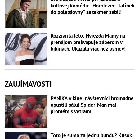
kultovej komédie: Horolezec "tatínek
do polepšovny" sa takmer zabil!
Rozžiarila leto: Hviezda Mamy na
prenájom prekvapuje záberom v
bikinách. Ukázala viac než úsmev!
ZAUJÍMAVOSTI
PANIKA v kine, návštevníci hromadne
opustili sálu! Spider-Man mal
problém s vetrami
Toto je suma za jednu bundu? Kúsok