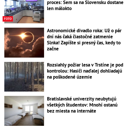
proces: Sem sa na Slovensku dostane
len málokto
FOTO
Astronomické divadlo roka: Už o pár
dní nás čaká čiastočné zatmenie
Slnka! Zapíšte si presný čas, kedy to
začne
Rozsiahly požiar lesa v Trstíne je pod
kontrolou: Hasiči naďalej dohliadajú
na poškodené územie
Bratislavské univerzity neubytujú
všetkých študentov: Mnohí ostanú
bez miesta na internáte