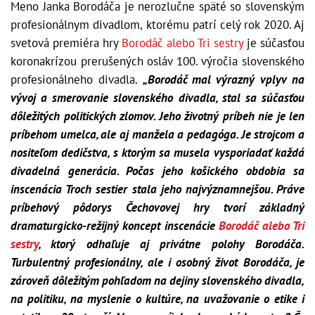
Meno Janka Borodáča je nerozlučne späté so slovenským
profesionálnym divadlom, ktorému patrí celý rok 2020. Aj
svetová premiéra hry
Borodáč alebo Tri sestry
je súčasťou
koronakrízou prerušených osláv 100. výročia slovenského
profesionálneho divadla.
„Borodáč mal výrazný vplyv na
vývoj a smerovanie slovenského divadla, stal sa súčasťou
dôležitých politických zlomov. Jeho životný príbeh nie je len
príbehom umelca, ale aj manžela a pedagóga. Je strojcom a
nositeľom dedičstva, s ktorým sa musela vysporiadať každá
divadelná generácia. Počas jeho košického obdobia sa
inscenácia Troch sestier stala jeho najvýznamnejšou. Práve
príbehový pôdorys Čechovovej hry tvorí základný
dramaturgicko-režijný koncept inscenácie
Borodáč alebo Tri
sestry
, ktorý odhaľuje aj privátne polohy Borodáča.
Turbulentný profesionálny, ale i osobný život Borodáča, je
zároveň dôležitým pohľadom na dejiny slovenského divadla,
na politiku, na myslenie o kultúre, na uvažovanie o etike i