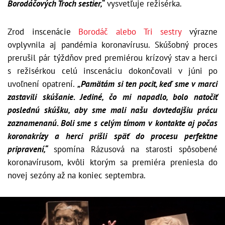
Borodáčových Troch sestier,“
vysvetľuje režisérka.
Zrod inscenácie
Borodáč alebo Tri sestry
výrazne
ovplyvnila aj pandémia koronavírusu. Skúšobný proces
prerušil pár týždňov pred premiérou krízový stav a herci
s režisérkou celú inscenáciu dokončovali v júni po
uvoľnení opatrení.
„Pamätám si ten pocit, keď sme v marci
zastavili skúšanie. Jediné, čo mi napadlo, bolo natočiť
poslednú skúšku, aby sme mali našu dovtedajšiu prácu
zaznamenanú. Boli sme s celým tímom v kontakte aj počas
koronakrízy a herci prišli späť do procesu perfektne
pripravení,“
spomína Rázusová na starosti spôsobené
koronavírusom, kvôli ktorým sa premiéra preniesla do
novej sezóny až na koniec septembra.