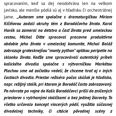
spracovaním, keď sa dej neodohráva len na veľkom
javisku, ale menšie pódiá sú aj v hľadisku či orchestrálnej
jame.
„Autorom sme spoločne s dramaturgičkou Miriam
Kičiňovou zadali okruhy tém z Borodáčovho života. Karol
Horák sa zameral na detstvo a časť života pred umeleckou
cestou, Michal Ditte spracoval pracovne produktívne
obdobie jeho života v umeleckej komunite, Michal Baláž
zobrazuje grotesknejšou "monty python" optikou peripetie na
sklonku života. Keďže sme spracovávali autentický príbeh
košického divadla spoločne s výtvarníčkou Markétou
Plachou sme od začiatku vedeli, že chceme hrať aj v iných
častiach divadla. Priestor režiséra počas skúšok je hľadisko,
napr. režijný stolík, pri ktorom je Borodáč často zobrazovaný.
Po návrate po vojne do Košíc Borodáčovci prišli do zničených
priestorov s vytrhanými stoličkami a bez jedinej žiarovky. To
všetko určovalo koncept viacerých pódií, využitia súčasnej
divadelnej techniky, či citácie pôvodnej scény z