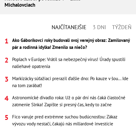
Michalovciach
NAJČÍTANEJŠIE
3 DNI
TÝŽDEŇ
Ako Gáboríkovci roky budovali svoj verejný obraz: Zamilovaný
pár a rodinná idylka! Zmenilo sa niečo?
Poplach v Európe: Vrátil sa nebezpečný vírus! Úrady spustili
naliehavé opatrenia
Markizácky súťažiaci prerazil ďalšie dno: Po kauze v šou... Ide
na tom zarábať!
Astronomické divadlo roka: Už o pár dní nás čaká čiastočné
zatmenie Slnka! Zapíšte si presný čas, kedy to začne
Fico varuje pred extrémne suchou budúcnosťou: Zákaz
vývozu vody nestačí, čakajú nás miliardové investície