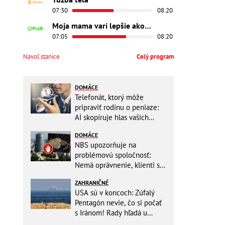
07:30
08:20
Moja mama varí lepšie ako tvoja
07:05
08:20
Navoľ stanice
Celý program
DOMÁCE
Telefonát, ktorý môže
pripraviť rodinu o peniaze:
AI skopíruje hlas vašich
blízkych, odborníci radia
DOMÁCE
jednoduchý trik
NBS upozorňuje na
problémovú spoločnosť:
Nemá oprávnenie, klienti sa
vystavujú veľkému riziku
ZAHRANIČNÉ
USA sú v koncoch: Zúfalý
Pentagón nevie, čo si počať
s Iránom! Rady hľadá u
analytikov