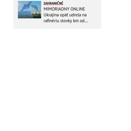
ZAHRANIČNÉ
MIMORIADNY ONLINE
Ukrajina opäť udrela na
rafinériu stovky km od
hraníc! Kyjev získa zabavené
plavidlo Rusov