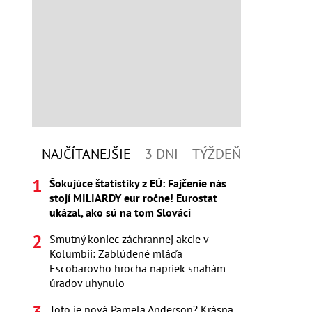
NAJČÍTANEJŠIE
3 DNI
TÝŽDEŇ
Šokujúce štatistiky z EÚ: Fajčenie nás
stojí MILIARDY eur ročne! Eurostat
ukázal, ako sú na tom Slováci
Smutný koniec záchrannej akcie v
Kolumbii: Zablúdené mláďa
Escobarovho hrocha napriek snahám
úradov uhynulo
Toto je nová Pamela Anderson? Krásna