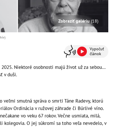
Zobraziť galériu
(18)
hív)
Vypočuť
článok
 2025. Niektoré osobnosti majú život už za sebou…
ť v duši.
o veľmi smutná správa o smrti Táne Radevy, ktorú
riálov Ordinácia v ružovej záhrade či Búrlivé víno.
 nečakane vo veku 67 rokov. Večne usmiata, milá,
li kolegovia. O jej súkromí sa toho veľa nevedelo, v