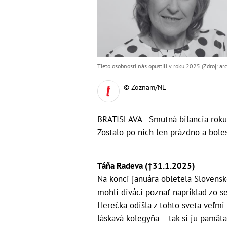
Tieto osobnosti nás opustili v roku 2025 (Zdroj: arc
© Zoznam/NL
BRATISLAVA - Smutná bilancia roku
Zostalo po nich len prázdno a boles
Táňa Radeva (†31.1.2025)
Na konci januára obletela Slovensk
mohli diváci poznať napríklad zo se
Herečka odišla z tohto sveta veľmi
láskavá kolegyňa – tak si ju pamäta