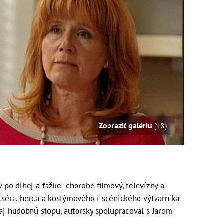
Zobraziť galériu
(18)
 po dlhej a ťažkej chorobe filmový, televízny a
žiséra, herca a kostýmového i scénického výtvarníka
 aj hudobnú stopu, autorsky spolupracoval s Jarom