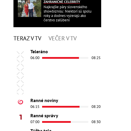
ZAHRANIČNÉ CELEBRITY
Najkrajšie páry slovenského
showbiznisu: Niektorí sú spolu
roky a dodnes vyzerajú ako
čerstvo zaľúbení
TERAZ V TV
VEČER V TV
Teleráno
06:00
08:25
Ranné noviny
06:15
08:20
Ranné správy
07:00
08:30
Túžba tela