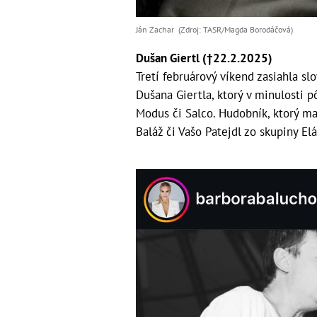
Ján Zachar (Zdroj: TASR/Magda Borodáčová)
Dušan Giertl (†22.2.2025)
Tretí februárový víkend zasiahla 
Dušana Giertla, ktorý v minulosti p
Modus či Salco. Hudobník, ktorý m
Baláž či Vašo Patejdl zo skupiny Elá