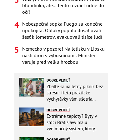
blondínka, ale... Tento rozdiel udrie do
očí!
Nebezpečná sopka Fuego sa konečne
upokojila: Oblaky popola dosahovali
šesť kilometrov, evakuovali tisíce ľudí
Nemecko v pozore! Na letisku v Lipsku
našli dron s výbušninami: Minister
varuje pred veľku hrozbou
DOBRE VEDIEŤ
Zbaľte sa na letný piknik bez
stresu: Tieto praktické
vychytávky vám ušetria
miesto v batohu!
DOBRE VEDIEŤ
Extrémne teploty? Byty v
srdci Bratislavy majú
výnimočný systém, ktorý
ešte aj šetrí náklady
DOBRE VEDIEŤ