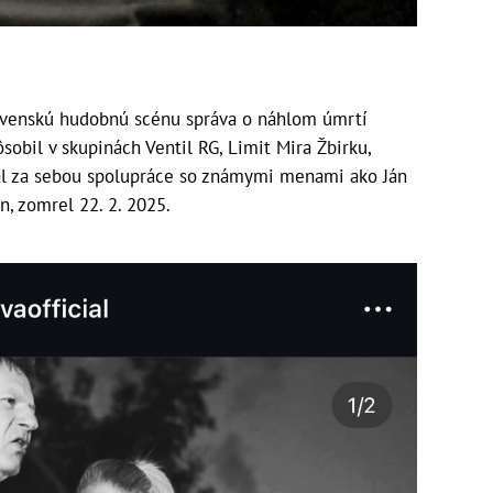
slovenskú hudobnú scénu správa o náhlom úmrtí
ôsobil v skupinách Ventil RG, Limit Mira Žbirku,
al za sebou spolupráce so známymi menami ako Ján
n, zomrel 22. 2. 2025.