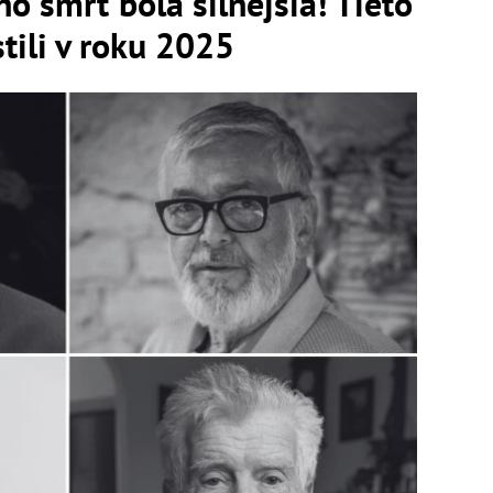
no smrť bola silnejšia! Tieto
tili v roku 2025