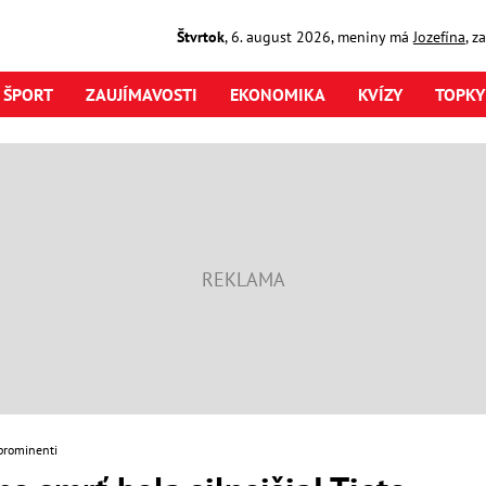
Štvrtok
,
6. august
2026
,
meniny má
Jozefína
, z
ŠPORT
ZAUJÍMAVOSTI
EKONOMIKA
KVÍZY
TOPKY
prominenti