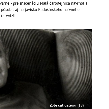
tvarne - pre inscenáciu Malá čarodejnica navrhol a
h pôsobil aj na javisku Radošinského naivného
televízii.
Zobraziť galériu
(18)