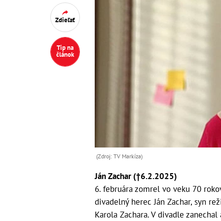
Zdieľať
Tip na
článok
(Zdroj: TV Markíza)
Ján Zachar (†6.2.2025)
6. februára zomrel vo veku 70 rokov
divadelný herec Ján Zachar, syn re
Karola Zachara. V divadle zanechal